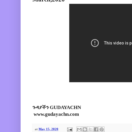
ጉዳያችን GUDAYACHN
www.gudayachn.com
at
May 15, 2020