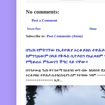
No comments:
Post a Comment
Newer Post
Home
Subscribe to:
Post Comments (Atom)
በግሪክ የምትገኘው የኢትዮጵያ ኦርቶዶክስ ተዋሕዶ
ከምንጊዜውም በላይ የቅዱስ ሲኖዶስን የአፈጻጸም
የሚቆጠሩ ምእመናን ችግር ላይ ናቸው።
በጥንታውቷ ግሪክ ዋና ከተማ ከአቴንስ ወጣ ብሎ ከስድስት ሺ
ኦርቶዶክስ ተዋሕዶ ቤተክርስቲያን ስም የተገዛው ገዳም ====
============= ኢት...