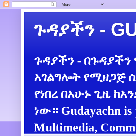
ጉዳያችን - 
ጉዳያችን - በጉዳያችን
አገልግሎት የሚዘጋጅ ሲ
የነበረ በአሁኑ ጊዜ ከአ
ነው። Gudayachn is 
Multimedia, Commu