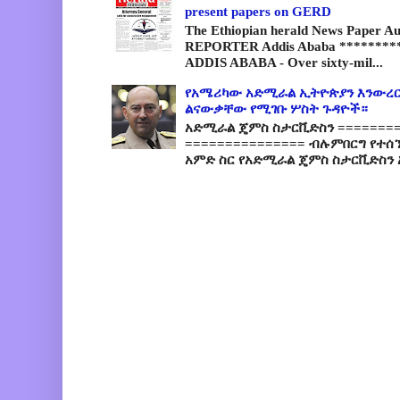
present papers on GERD
The Ethiopian herald News Paper A
REPORTER Addis Ababa *********
ADDIS ABABA - Over sixty-mil...
የአሜሪካው አድሚራል ኢትዮጵያን እንውረር
ልናውቃቸው የሚገቡ ሦስት ጉዳዮች።
አድሚራል ጄምስ ስታርቪድስን =========
=============== ብሉምበርግ የተሰ
አምድ ስር የአድሚራል ጄምስ ስታርቪድስን 