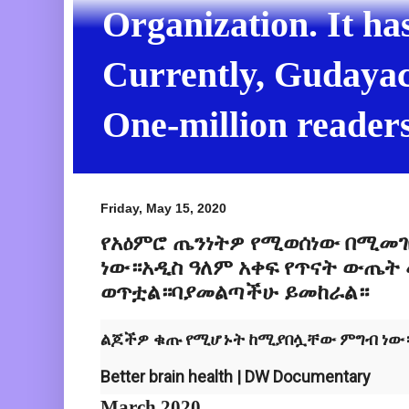
Organization. It ha
Currently, Gudayach
One-million readers
Friday, May 15, 2020
የአዕምሮ ጤንነትዎ የሚወሰነው በሚመገ
ነው።አዲስ ዓለም አቀፍ የጥናት ውጤት 
ወጥቷል።ባያመልጣችሁ ይመከራል።
ልጆችዎ ቁጡ የሚሆኑት ከሚያበሏቸው ምግብ ነው
Better brain health | DW Documentary
March,2020