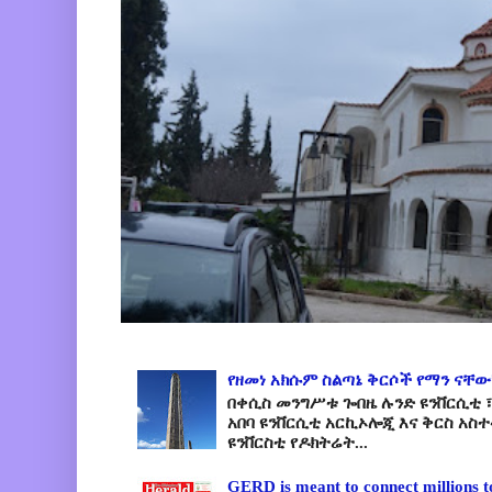
የዘመነ አክሱም ስልጣኔ ቅርሶች የማን ናቸው
በቀሲስ መንግሥቱ ጐበዜ ሉንድ ዩንቨርሲቲ ፣
አበባ ዩንቨርሲቲ አርኪኦሎጂ እና ቅርስ አስ
ዩንቨርስቲ የዶክትሬት...
GERD is meant to connect millions t