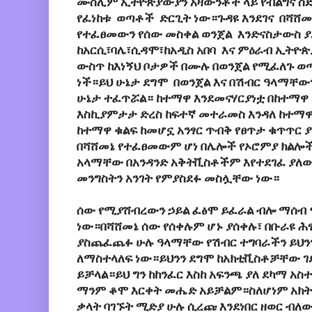
ሙስሊም ኢትዮጵያውያን አዛውንቶች ላይ የብልግና ስድብ
የፈነከቱ ወጣቶች ድርጊት ነው።ጉዳዩ እንደገና በሻሸመ
የተፈፀመውን የሰው መስቀል ወንጀል እንድናስታውስ ያ
ከአርሲ፣ባሌ፣ሲዳሞ፣ከአዲስ አበባ እና ምዕራብ ኢትዮጵ
ውስጥ ከእነኝህ ቦታዎች በሙሉ በወንጀል የሚፈለጉ 
ነች።ይህ ሁኔታ ደግሞ በወንጀል እና በሽብር ዓላማቸ
ሁኔታ ተፈጥሯል። ከተማዋ እንደመናሃርያነቷ በከተማዋ
እስኪያምታታ ድረስ ከፍተኛ መተራመስ እንዳለ ከተማዋ
ከተማዋ ቁልፍ ከመሆኗ አንፃር ጥብቅ የፀጥታ ቁጥጥር
በሻሸመኔ የተፈፀመውም ሆነ በሌሎች የኦሮምያ ክልሎች
አላማቸው በአንዳንድ አቅትቪስቶችም እየተደገፈ ያለው 
መንግስትን አንገት የምያስደፉ መስሏቸው ነው።
ሰው የሚያሸብረውን ኃይል ፈፅሞ ይፈራል ብሎ ማሰብ 
ነው።በሻሸመኔ ሰው የሰቀሉም ሆኑ ያሰቀሉ፣ በቡራዩ 
ያስጨፈጨፉ ሁሉ ዓላማቸው የሽብር ተግባራችን ይህንን 
ለማስተላለፍ ነው።ይህንን ደግሞ ከአክቲቪስቶቻቸው 
ይቻላል።ይህ ግን ከከንፈር እስከ አፍንጫ ያለ ደካማ አ
ማንም ቆሞ እርቀት መሔድ አይቻልም።ስለሆነም አክት
ቃላት ባገኙት ሚድያ ሁሉ ሲረጩ እንደነበር ዘወር ብ