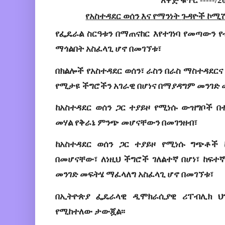
አዋጅ
ቁጥር
 -----/
የ
አስተዳደር ወሰን
እና
የማንነት 
ጉዳዮች
ኮሚሽ
የፌዴራል
ስርዓቱን
በማጠናከር
እየተገነባ
የመጣውን
የ
ማጎልበት
አስፈላጊ
ሆኖ
በመገኘቱ
፣
በክልሎች የአስተዳደር ወሰን
፣ 
ራስን
በራስ
ማስተዳደር
ና
የሚታዩ
ችግሮችን 
አገራዊ
 በሆነና በማያዳግም መንገድ
ከአስተዳደር ወሰን ጋር ተያይዞ የሚነሱ ውዝግቦች በ
መሃል የቅራኔ ምንጭ መሆናቸውን በመገንዘብ፣ 
ከአስተዳደር
ወሰን
ጋር
ተያ
ይ
ዞ
የሚነሱ ግጭቶች 
በመ
ሆ
ናቸው
፣ ለነዚህ ችግሮች ገለልተኛ በሆነ፣ ከፍተ
መንገድ መፍትሄ ማፈላለግ አስፈላጊ ሆኖ 
በመገኘቱ
፣ 
በኢትዮጵያ
ፌዴራላዊ
ዲሞክራሲያዊ
ሪፐብሊክ
ህ
የሚከተለው
ታውጇል
፡፡