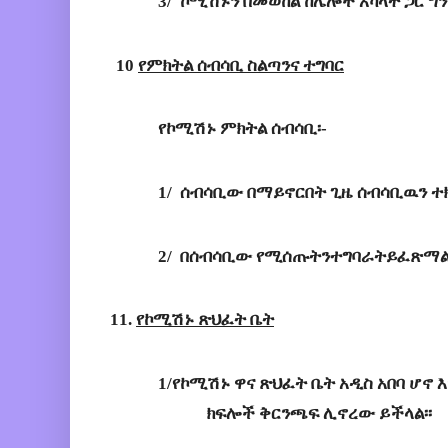
3
/ 
ኮሚሽኑን
በመወከል
ከሌሎች
አካላት
ጋር
ግ
10 
የምክትል
ሰብሳቢ
ስልጣንና
ተግባር
የኮሚሽኑ
ምክትል
ሰብሳቢ
፡-
1/ 
ሰብሳቢው
በማይኖርበት
ጊዜ
ሰብሳቢዉን
ተ
2/ 
በሰብሳቢው
የሚሰጡትንተግባራትይፈጽማ
11.
የኮሚሽኑ ጽህፈት ቤት
1/
የኮሚሽኑ
ዋና
ጽህፈት
ቤት
አዲስ
አበባ
ሆኖ
እ
ክፍሎች
ቅርንጫፍ
ሊኖረው
ይችላል
፡፡