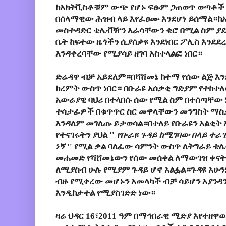
ከአክትቪስቶቹም ውጭ የሆኑ ፍፁም ጋጠወጥ ወጣቶች በ
በሰላማዊው ሕዝብ ላይ እየፈፀሙ እንደሆነ ይሰማል።ከ
መስተዳድር ቴሌቭዥን እራሳቸውን ቄሮ በሚል ስም ያደ
ቤት ከፍተው ዜጎችን ሲያሰቃዩ እንደነበር ፖሊስ እንደደረ
እንዳቀረባቸው የሚያሳይ ዘገባ አስተላልፎ ነበር።
ድሬዳዋ ብቻ አይደለም።በሻሸመኔ ከተማ የሰው ልጅ እን
ክረምት ውስጥ ነበር። በቡራዩ አሰቃቂ ግድያም የተከተ
አውሬያዊ ባህሪ በተላበሱ ሰው የሚል ስም በተሰጣቸው
ተሳታፊዎች በቁጥጥር ስር መዋላቸውን መንግስት ማስታወ
እንዳለም መገለጡ ይታወሳል።በተለይ የቡራዩን እልቂት 
የተናገሩትን ያህል ''
የቡራዩ ጉዳይ ከሚገባው በላይ ተራገ
ነኝ
'' የሚል ቃል ባለፈው ሳምንት ውስጥ ለትግራይ ቴ
መሐመድ የሻሸመኔውን የሰው መሰቀል ለማውገዝ ቀናት 
ለሚያስብ ሁሉ የሚያም ጉዳይ ሆኖ አልፏል።ጉዳዩ አሁ
ብዙ የሚቀረው መሆኑን አመላካች ብቻ ሳይሆን እያንዳን
እንዲከታተል የሚያስገድድ ነው።
ዛሬ ህዳር 16፣2011 ዓም በማኅበራዊ ሚድያ እየተዘዋ