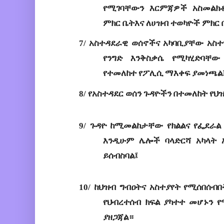
የሚገባቸውን እርምጃዎች አስመልክ
ምክር ቤት
እ
ና
 ለሀዝብ ተወካዮች ምክር 
7/
አስተዳደራዊ
 ወሰኖችና አካባቢያቸው አስ
የንግድ እንቅስቃሴ የሚካሂድባቸው
የተመለ
ከ
ተ የፖሊሲ ማእቀፍ ያመነጫል
8/
የአስተዳደር
ወሰን
ጉዳዮችን
 በተመለከት 
የህዝ
9/
ጉዳዮ ከሚመልከታቸው የክልልና የፌደራል 
እንዲሁም ሌሎች ባላድርሻ አካላት አ
ይሰብስባል
፤
10/
ከህ
ዝብ ግብዐትና አስተያየት የሚሰበሰብበ
የህብረተሰብ ክፍል ያካተተ መሆኑን የ
ያዘጋጃል። 