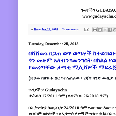
ጉዳያችን GUDAYA
www.gudayachn.
at
December 29, 2018
No comments:
Tuesday, December 25, 2018
በሻሸመኔ በጋጠ ወጥ ወጣቶች ከተደበ
ጎን መቆም አለብን።መንግስት በክልል የ
የመረጣቸው ታጣቂ ሚሊሻዎች ማደራጀ
(ጽሁፉ ከጽሁፉ ስር የተለጠፈው፣ የጃኖ ባንድ ሙዚቃ ል
ጉዳያችን/ Gudayachn
ታሕሳስ 17/2011 ዓም (ዴሰምበር 26/2018 ዓም)
በኢትዮጵያ ከመጋቢት 24/2010 ዓም የመጣው ለውጥ 
መልካም ዕድሎችን ለኢትዮጵያ የማምጣቱን ያህል በአን