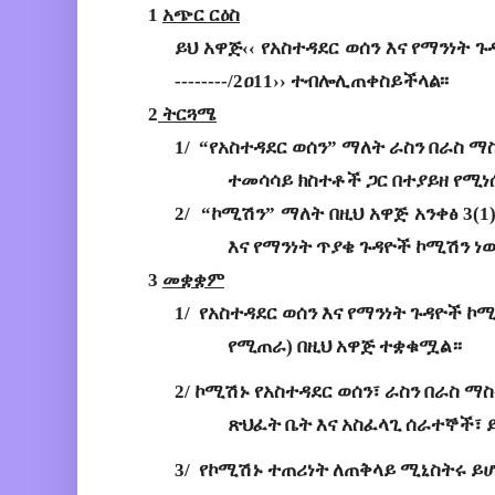
1 
አጭር
ርዕስ
ይህ
አዋጅ
‹‹
የ
አስተዳደር
ወሰን
እና
የማንነት
ጉ
--------/2
ዐ
11›› 
ተብሎሊጠቀስይችላል
፡፡
2
 ትርጓሜ
1/ 
“
የአስተዳደር
ወሰን
” 
ማለት
ራስን
በራስ
ማስ
ተመሳሳይ
ክስተቶች
ጋር
በተያይዘ
የሚነ
2/ 
“
ኮሚሽን
” 
ማለት
በዚህ
አዋጅ
አንቀፅ
3
(
1
እና
የማንነት
ጥያቄ
ጉዳዮች
ኮሚሽን
ነ
3 
መቋቋም
1/ 
የአስተዳደር ወሰን
እና
የማንነት
ጉዳዮች ኮሚ
የሚጠራ) 
በዚህ
አዋጅ
ተቋ
ቁ
ሟል። 
2/
ኮሚሽ
ኑ
የአስተዳደር
ወሰን
፣ 
ራስን
በራስ
ማስ
ጽህፈት
ቤት
እና
አስፈላጊ
ሰራተኞች
፣ 
3/ 
የኮሚሽኑ
ተጠሪነት
ለጠቅላይ
ሚኒስትሩ
ይሆ