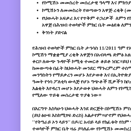
የኮሚሽኑ መመስረት መሰረታዊ ዓላማ እና ምክንያ
ኮሚሽኑን ለመመስረት የወጣውን አዋጅ ረቂቅ (ሙ
የህወሓት አፍቃሪ እና የጥቅም ተጋሪዎች  ለምን 
አዋጅ በሕዝብ ተወካዮች ምክር ቤት መፅደቁ ለም
ቅንነት ያድናል 
የሕዝብ ተወካዮች ምክር ቤት
ታኅሳስ 11/2011 ዓም
የ
ኮሚሽን ማቋቋሚያ ረቂቅ አዋጅን በአብላጫ ድምፅ አፀ
ቀርቦ ለውጭ ጉዳዮች ኮሚቴ ተመርቶ ቆይቶ ነበር።ይህ
ከመውጣቱ በፊት ከህወሓት መንደር ማጉረምረም ተሰ
መንግስትን የማይቃረን መሆኑ እየታወቀ እና በኢትዮጵያ 
ዓመት የጎሳ ፖለቲካ ውላጅ የሆኑ ግጭቶች ሺዎችን ከቦታ
እልቂት እየዳረገ መሆኑ እየታወቀ ህወሓት ለምን የኮ
የሚለው ጥይቄ መሰረታዊ ጥያቄ ነው።
በእርግጥ እስካሁን ህወሓት እንደ ድርጅት በኮሚሽኑ ም
(ይህ ፅሁፍ እስከሚፃፍ ድረስ) አልታየም።ሆኖም የህወ
''የትግራይ ኦን ላይን'' በዶ/ር አብይ ላይ የከፈቱት የ
ተወካዮች ምክር ቤት ዛሬ ያሳለፈው የኮሚሽኑ መመስረቻ