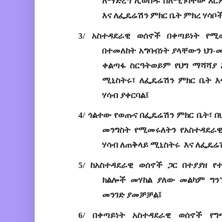
ለማድረግ ሊወሰዱ ስለሚገባቸው እር
እና
ለፌዴሬሽን ምክር ቤት ምክረ ሃሳቦች
3/
አስተዳደራዊ
 ወሰኖች በቀጣይነት የሚወ
በተመለከት አግባብነት ያላቸውን ህገ
-
መ
ቀልጣፋ ስር
ዓ
ትወይም የህግ ማሻሻያ 
ሚኒስትሩ
፣
ለፌዴሬሽን ምክር 
ቤት
እ
ሃሳብ ያቀርባል
፤
4/
ጎልተው የወጡና 
በፌዴሬሽን ምክር ቤት፣ በ
መንግስት የሚመሩለትን
የአ
ስተዳደራዊ
ሃሳብ 
ለጠቅላይ
ሚኒስት
ሩ
እ
ና
ለፌዴሬሽ
5/
ከአስተዳደራዊ
 ወሰኖች ጋር በተያያዘ የ
ክልሎች መሃከል ያለው መልካም ግንኙ
መንገድ ያመቻቻል
፤
6/
በቀጣይነት 
አስተዳደራዊ ወሰኖች የግ