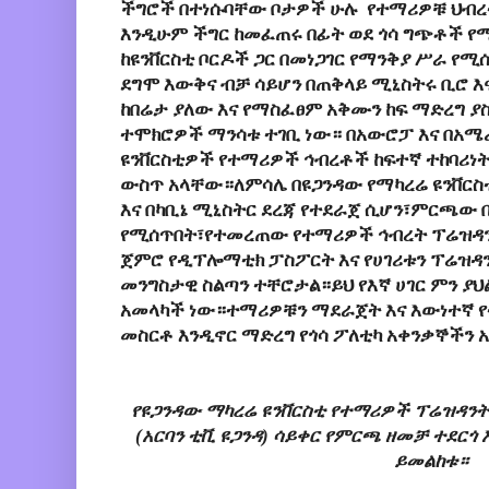
ችግሮች በተነሱባቸው ቦታዎች ሁሉ የተማሪዎቹ ህብረ
እንዲሁም ችግር ከመፈጠሩ በፊት ወደ ጎሳ ግጭቶች የ
ከዩንቨርስቲ ቦርዶች ጋር በመነጋገር የማንቅያ ሥራ የሚ
ደግሞ እውቅና ብቻ ሳይሆን በጠቅላይ ሚኒስትሩ ቢሮ እ
ከበሬታ ያለው እና የማስፈፀም አቅሙን ከፍ ማድረግ ያስ
ተሞክሮዎች ማንሳቱ ተገቢ ነው። በአውሮፓ እና በአሜሪ
ዩንቨርስቲዎች የተማሪዎች ኅብረቶች ከፍተኛ ተከባሪነ
ውስጥ አላቸው።ለምሳሌ በዩጋንዳው የማካረሬ ዩንቨርስ
እና በካቢኔ ሚኒስትር ደረጃ የተደራጀ ሲሆን፣ምርጫው
የሚሰጥበት፣የተመረጠው የተማሪዎች ኅብረት ፕሬዝዳ
ጀምሮ የዲፕሎማቲክ ፓስፖርት እና የሀገሪቱን ፕሬዝዳን
መንግስታዊ ስልጣን ተቸሮታል።ይህ የእኛ ሀገር ምን ያህል 
አመላካች ነው።ተማሪዎቹን ማደራጀት እና እውነተኛ የ
መስርቶ እንዲኖር ማድረግ የጎሳ ፖለቲካ አቀንቃኞችን አደ
የዩጋንዳው ማካረሬ ዩንቨርስቲ የተማሪዎች ፕሬዝዳን
(አርባን ቲቪ ዩጋንዳ) ሳይቀር የምርጫ ዘመቻ ተደርጎ 
ይመልከቱ።