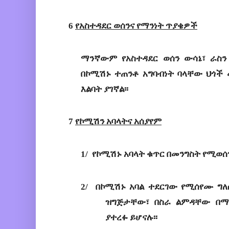
6 
የአስተዳደር
ወሰን
ና
የማንነት
ጥያቄዎች
ማንኛውም
የአስተዳደር
ወሰን
ውሳኔ
፣ 
ራስን
በኮሚሽኑ
ተጠንቶ
አግባብነት
ባላቸው
ህጎች
እልባት
ያገኛል
፡፡
7 
የ
ኮሚሽን
አባላት
ና
 አሰያየም
1/ 
የኮሚሽኑ
አባላት
ቁጥር
በመንግስት
የሚወሰ
2/ 
በኮሚሽኑ
አባል
ተደርገው
የሚሰየሙ
ግለ
ዝግጅታቸው
፣ 
በስራ
ልምዳቸው
በማ
ያተረፉ
ይሆናሉ
፡፡