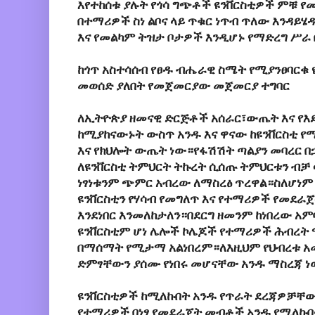
እየተከሰቱ ያሉት የጎሳ ግጭቶች ዩንቨርስቲዎች ምቹ የ
በተማሪዎች ስነ ልቦና ላይ ጥቁር ነጥብ ጥለው እንዳይሄ
እና የመልካም ትዝታ ቦታዎች እንዲሆኑ የማድረግ ሥራ 
ከጎጥ አስተሳሰብ የፀዱ ብሔራዊ ስሜት የሚያንፀባርቁ 
መወሰድ ያለበት የመጀመርያው መጀመርያ ተግባር
ለኢትዮጵያ ዘመናዊ ድርጅቶች አሰራር፣ውጤት እና የእ
ከሚያከናውኑት ውስጥ አንዱ እና ዋናው ከዩንቨርስቲ 
እና የክህሎት ውጤት ነው።የፋሽሽት ጣልያን መባረር በ
ለዩንቨርስቲ ትምህርት ትኩረት ሲሰጡ ትምህርቱን ብቻ 
ነፃነቱንም ጭምር አብረው ለማስረፅ ጥረዋል።ስለሆነም እ
ዩንቨርስቲን የሃሳብ የመግለጥ እና የተማሪዎች የመደራጀት
እንደነበር እንመለከታለን።በደርግ ዘመንም ከነበረው አምባ
ዩንቨርስቲም ሆነ ሌሎች ኮሌጆች የተማሪዎች ሕብረት 
በማሰማት የሚታማ አልነበረም።ለእዚህም የህብረቱ አመ
ድምፃቸውን ያሰሙ የነበሩ መሆናቸው አንዱ ማስረጃ ነ
ዩንቨርስቲዎች ከሚለኩበት አንዱ የጥራት ደረጃዎቻቸው 
የተማሪዎች በነፃ የመደራጀት መብቶች አንዱ የሚለኩበ