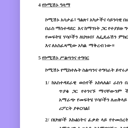
4 
የኮሚሽኑ
ዓላማ
ኮሚሽኑ
አሳታፊ፣ ግልጽ፣ አካታችና ሳይንሳዊ በ
በራስ
ማስተዳደር
እና ከማንነት
ጋር የተያይዙ
ግ
የመፍትሄ ሃሳቦችን 
ለህዝብ
፣
 ለፌዴሬሽን ምክር
እና 
ለአስፈጻሚው
አካል
 ማቅረብ ነው። 
5 
የኮሚሽኑ
ሥልጣንና
ተግባር
ኮሚሽኑ
የሚከተሉት
ስልጣንና
ተግባራት
ይኖሩ
1/
ከአስተዳደራዊ
 ወሰኖች አከላለል
፣ 
ራስን
በ
ጥያቄ
ጋር የተገናኙ 
ማናቸውንም
አማራጭ የመፍትሄ ሃሳቦችን 
ለጠቅላይ
ሪ
ፖርት
ያቀርባል
፤
2/
በህዝቦች እኩልነትና ፈቃድ ላይ የተመሰረት