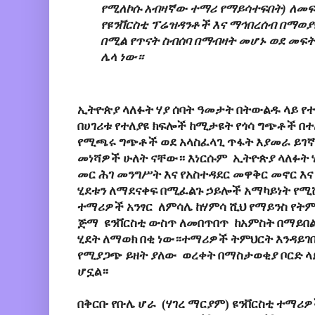
የሚለኮሱ አብዛኛው ተማሪ የማይሳተፍበት) ለመፍ
የዩንቨርስቲ ፕሬዝዳንቶች እና ማኅበረሰብ በማወያ
በሚል የጥናት ስብሰባ በማብዛት መሆኑ ወደ መ
ሌላ ነው።
ኢትዮጵያ ላለፉት ሃያ ሰባት ዓመታት በትውልዱ ላይ የተ
በሀገሪቱ የተለያዩ ክፍሎች ከሚታዩት የጎሳ ግጭቶች 
የሚጫሩ ግጭቶች ወደ አላስፈላጊ ጥፋት እያመራ ይገኛል
መነሻዎች ሁለት ናቸው። እነርሱም ኢትዮጵያ ላለፉት ሃ
መር ሕገ መንግሥት እና የአስተዳደር መዋቅር መኖር እና
ሂደቱን ለማደናቀፍ በሚፈልጉ ኃይሎች አማካይነት የሚ
ተማሪዎች አንፃር ለምሳሌ ከሃምሳ ሺህ የማይንስ የትም
ጅማ ዩንቨርስቲ ውስጥ ለመበጥበጥ ከአምስት በማይ
ሂደት ለማወክ በቂ ነው።ተማሪዎች ትምህርት እንዳይገቡ
የሚያጋጭ ይዘት ያለው ወረቀት በማስታወቂያ ቦርድ ላ
ሆኗል።
በቅርቡ የቡሌ ሆራ (ሃገረ ማርያም) ዩንቨርስቲ ተማሪ