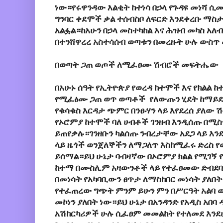
ነው።የሩዋንዳው እልቂት ከተነሳ በኃላ የጉዳዩ መነሻ ሲ
ግንባር ቀደሞች ቃል ተሰብስቦ ለፍርድ እንደቀረቡ ማስ
አልፏል።ከአሁን በኃላ መስተካከል እና ሕዝብ መካስ አ
በተንሸዋረረ አስተሳሰብ ወጣቱን በመረዙት ሁሉ ውስጥ 
በወጣት ጋጠ ወጦች ለሚፈፀሙ ሽብሮች መፍትሔው
በአሁኑ ሰዓት የኢትዮጵያ የወረዳ ከተሞች እና የክልል ከ
የሚፈፅሙ ጋጠ ወጥ ወጣቶች የለውጡን ሂደት ከማይደግ
የቁሳቁስ እርዳታ ጭምር በንፁሃን ላይ እየደረሰ ያለው 
የኦሮምያ ከተሞች ባለ ሀብቶች ገንዘብ እንዲሰጡ በሚስ
ይጠየቃሉ።ገንዘቡን ካልሰጡ ንብረታቸው አደጋ ላይ እን
ላይ ዜጎች ወንጀለኞችን ለማጋለጥ እስከሚፈሩ ድረስ 
ይሰማል።ይህ ሁኔታ ባብዛኛው በኦሮምያ ክልል የሚገኝ የ
ከተማ በሙስሊም አዛውንቶች ላይ የተፈፀመው ድብደባ 
በመነሳት የአካባቢውን ፀጥታ ለማስከበር መነሳት ያለበት
የተፈጠረው ግጭት ምንም ይሁን ምን በሥርዓት አልባ 
መኮነን ያለበት ነው።ይህ ሁኔታ በአንዳንድ የአዲስ አበባ
አሽከርካሪዎች ሁሉ ሲፈፀም መመልከት የተለመደ እንደሆ