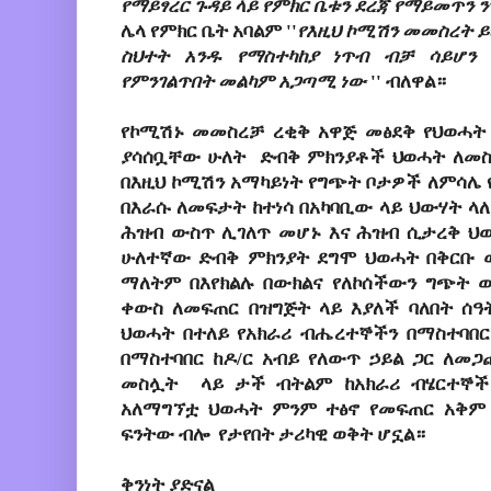
የማይፃረር ጉዳይ ላይ የምክር ቤቱን ደረጃ የማይመጥን ን
ሌላ የምክር ቤት አባልም ''
የእዚህ ኮሚሽን መመስረት ይ
ስህተት አንዱ የማስተካከያ ነጥብ ብቻ ሳይሆን ለ
የምንገልጥበት መልካም አጋጣሚ ነው 
'' ብለዋል።
የኮሚሽኑ መመስረቻ ረቂቅ አዋጅ መፅደቅ የህወሓት 
ያሳሰቧቸው ሁለት  ድብቅ ምክንያቶች ህወሓት ለመስፋ
በእዚህ ኮሚሽን አማካይነት የግጭት ቦታዎች ለምሳሌ የ
በእራሱ ለመፍታት ከተነሳ በአካባቢው ላይ ህውሃት ላለ
ሕዝብ ውስጥ ሊገለጥ መሆኑ እና ሕዝብ ሲታረቅ ህወሓ
ሁለተኛው ድብቅ ምክንያት ደግሞ ህወሓት በቅርቡ ወ
ማለትም በእየክልሉ በውክልና የለኮሰችውን ግጭት ወ
ቀውስ ለመፍጠር በዝግጅት ላይ እያለች ባለበት ሰዓት
ህወሓት በተለይ የአክራሪ ብሔረተኞችን በማስተባበ
በማስተባበር ከዶ/ር አብይ የለውጥ ኃይል ጋር ለመጋ
መስሏት  ላይ ታች ብትልም ከአክራሪ ብሄርተኞች
አለማግኘቷ ህወሓት ምንም ተፅኖ የመፍጠር አቅም ላ
ፍንትው ብሎ  የታየበት ታሪካዊ ወቅት ሆኗል።
ቅንነት ያድናል 