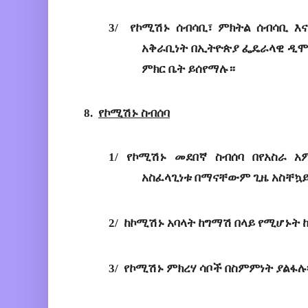
3/ 
የኮሚሽኑ
ሰብሳቢ
፣
 ምክትል 
ሰብሳቢ
እና
አቅራቢነት
በኢትዮጵያ
ፌዴራላዊ
ዲሞ
ምክር
ቤት
ይሰየማሉ
።
8. 
የ
ኮሚሽኑ
ስብሰባ
1/
የ
ኮሚሽኑ
መደበኛ
ስብሰባ
በየአስራ
አ
አስፈላጊነቱ
በማናቸውም
ጊዜ
አስቸኳ
2/ 
ከ
ኮሚሽኑ
አባላት
ከግማሽ
በላይ
የሚሆኑት
3/ 
የ
ኮሚሽኑ
ምክረሃ
ሳቦች
በስምምነት
ያልፋሉ