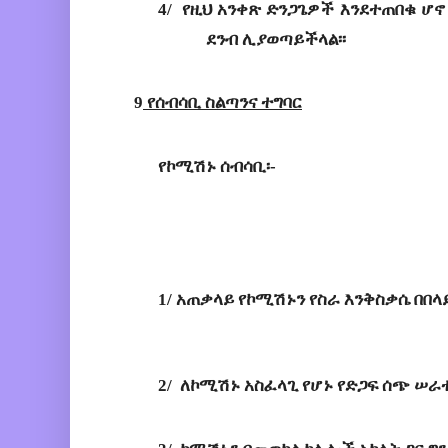
4/ 
የዚህ
አንቀጽ
ድንጋጌዎች
እንደተጠበቁ
ሆኖ
ደንብ
ሊያወጣይችላል
፡፡
9
 የሰብሳቢ
ስልጣንና
ተግባር
የኮሚሽኑ
ሰብሳቢ
፡-
1
/
አጠቃላይ
የኮሚሽኑን
የስራ
እንቅስቃሴ
በበላ
2
/ 
ለኮሚሽኑ
አስፈላጊ
የሆኑ
የድጋፍ
ሰጭ
ሠራ