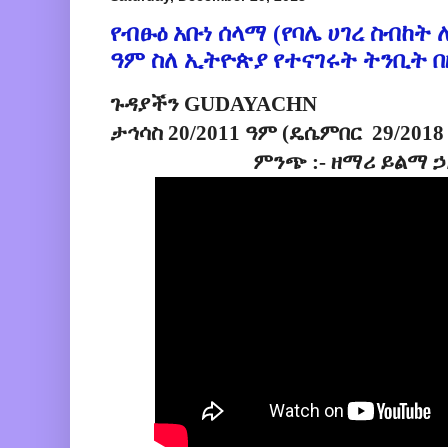
የብፁዕ አቡነ ሰላማ (የባሌ ሀገረ ስብከት ሊ
ዓም ስለ ኢትዮጵያ የተናገሩት ትንቢት በ
ጉዳያችን GUDAYACHN
ታኅሳስ 20/2011 ዓም (ዴሴምበር 29/2018
ምንጭ :- ዘማሪ ይልማ ኃ