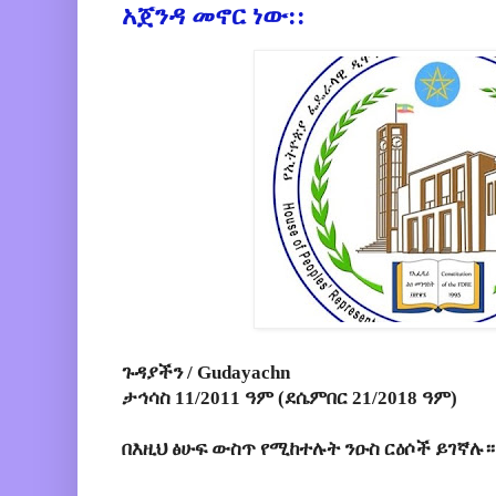
አጀንዳ መኖር ነው::
ጉዳያችን / Gudayachn
ታኅሳስ 11/2011 ዓም (ደሴምበር 21/2018 ዓም)
በእዚህ ፅሁፍ ውስጥ የሚከተሉት ንዑስ ርዕሶች ይገኛሉ