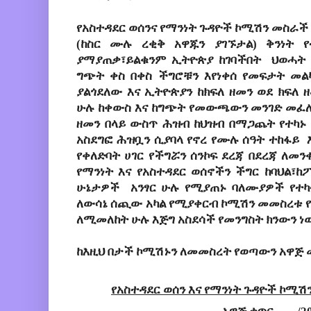
የአስተዳደር ወሰንና የማንነት ጉዳዮች ኮሚሽን መስራች 
(ከስር ሙሉ ረቂቅ አዋጁን ያገኙታል) ቅንነት የ
ያማያጠቃ፣ይልቁንም ኢትዮጵያ ከገባችበት  ህወሓት እ
ግጭት ቀስ በቀስ ችግሮቹን እየነቀሰ የመፍታት መልካ
ያልጎደለው እና ኢትዮጵያን ከክፍለ ዘመን ወደ ክፍለ 
ሁሉ ከቀውስ እና ከግጭት የመውጫውን መንገድ መፈለጉ
ዘመን በላይ ውስጥ ሕዝብ ከህዝብ በማጋጨት የተካኑ 
አስደግፎ ሕዝቧን ሲያባላ የኖረ የሙሉ ሰዓት ተከፋይ  እ
የቀለድባት ሀገር የችግሯን ሰንኮፍ ደረጃ በደረጃ ለመን
የማንነት እና የአስተዳደር ወሰኖችን ችግር ከባህል፣ከ
ሁኔታዎች  አንፃር ሁሉ የሚያጠኑ ባለሙያዎች የተካተ
ለውሳኔ ሰጪው አካል የሚያቀርብ ኮሚሽን መመስረቱ የኢት
ለሚመለከት ሁሉ እጅግ አስደሳች የመንግስት ክንውን ነ
ከእዚህ በታች ኮሚሽኑን ለመመስረት የወጣውን አዋጅ 
የ
አስተዳደር ወሰን
እና
የማንነት 
ጉዳዮች
ኮሚሽ