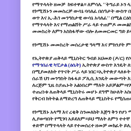
የማጥላላት ዘመቻ ከፍተዋል። ለምሳሌ ''ትግራይ ኦን ላ
የኮሚሽኑን መመስረቻ ውሳኔ ባሳለፈ በሰዓታት ውስጥ በ
ወጥ እና ኢ-ሕገ መንግስታዊ ውሳኔ አሳለፈ'' በሚል ርዕ
የማጥላላት እና የማጠልሸት ሥራ ላይ ተጠምዶ መመልከ
መመስረት ለምን አስከፋቸው ብሎ ለመመርመር ግድ ይ
የኮሚሽኑ መመስረት መሰረታዊ ዓላማ እና ምክንያት ም
የኢትዮጵያ ጠቅላይ ሚኒስትር ዓብይ አህመድ (ዶ/ር) 
የማኅበራዊ ካፒታል (ዕሴት)
ኢትዮጵያ ውስጥ እንዴት 
በሚያመለክት የጥናት ሥራ ላይ ነበር።ኢትዮጵያ ላለፉት
ሰራሽ ህገ መንግስት ከፋፋይ ፖሊሲ እንዴት መውጣት 
ለረጅም ጊዜ ስያጤኑት አልነበረም ማለት አይቻልም።የ
ተጠሪነቱ ለጠቅላይ ሚኒስትሩ መሆኑ ደግሞ ከሁለት አስ
የቅርብ ክትትል ለማድረግ ለጠቅላይ ሚኒስትሩ የሚሰጠ
የኮሚሽኑ አላማ እና ረቂቅ ስንመለከት እጅግ ቅን የሆነ 
ሊያወጣበት የሚገባ አይደለም።ይህ ማለት ለምን ተተቸ