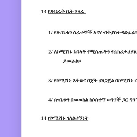
13 
የጽህፈት ቤት ሃላፊ 
1/
የጽ
/
ቤቱን
ሰራተኞች
እናሃ
ብትያስተዳድራል
፡፡
2/
ለኮሚሽኑ
አባላት
የሚሰጡትን
የሴክሪታሪያል
ይመራል
፡፡
3/
የኮሚሽኑ
እቅድና
በጀት
ያዘጋጀል
በኮሚሽኑ
4/
ጽ/
ቤቱን
በመወከል
ከሶስተኛ
ወገኖች
ጋር
ግን
14 
የኮ
ሚሽኑ ገለልተኝነት