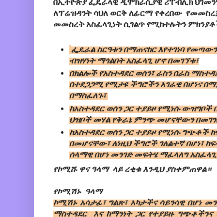
በኢትዮጵያ
ፌዴራላዊ
ዲሞክራሲያዊ
ሪፐብሊክ
ህገመን
ለፕሬዝዳንት ሳህለ ወርቅ ለፊርማ የቀረበው  የመመስረ
መመስረት አስፈላጊነት ሲገልጥ የሚከተሉትን ምክንያቶች 
ፌዴራል
ስርዓቱን
በማጠናከር
እየተገነባ
የመጣውን
ብዝሃነት
ማጎልበት
አስፈላጊ
ሆኖ
በመገኘቱ
፣
በክልሎች የአስተዳደር ወሰን
፣ 
ራስን
በራስ
ማስተዳ
በተደጋጋሚ 
የሚታዩ
ችግሮችን 
አገራዊ
 በሆነና በ
በማስፈለጉ፣ 
ከአስተዳደር ወሰን ጋር ተያይዞ የሚነሱ ውዝግቦች 
ህዝቦች መሃል የቅራኔ ምንጭ መሆናቸውን በመገን
ከአስተዳደር
ወሰን
ጋር
ተያ
ይ
ዞ
የሚነሱ ግጭቶች ከ
በመ
ሆ
ናቸው
፣ ለነዚህ ችግሮች ገለልተኛ በሆነ፣ ከ
ሰላማዊ በሆነ መንገድ መፍትሄ ማፈላለግ አስፈላጊ
የኮሚሹ ዋና ዓላማ  ላይ ረቂቁ እንዲህ ያስቀምጠዋል።
የኮሚሽኑ  ዓላማ 
ኮሚሽኑ
አሳታፊ፣ ግልጽ፣ አካታችና ሳይንሳዊ በሆነ መ
ማስተዳደር
 እና ከማንነት
ጋር የተያይዙ
ግጭቶችንና