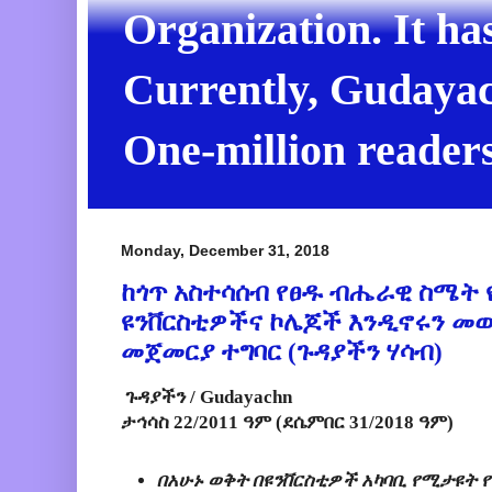
Organization. It ha
Currently, Gudayach
One-million readers
Monday, December 31, 2018
ከጎጥ አስተሳሰብ የፀዱ ብሔራዊ ስሜት 
ዩንቨርስቲዎችና ኮሌጆች እንዲኖሩን መ
መጀመርያ ተግባር (ጉዳያችን ሃሳብ)
ጉዳያችን / Gudayachn
ታኅሳስ 22/2011 ዓም (ደሴምበር 31/2018 ዓም)
በአሁኑ ወቅት በዩንቨርስቲዎች አካባቢ የሚታዩት 