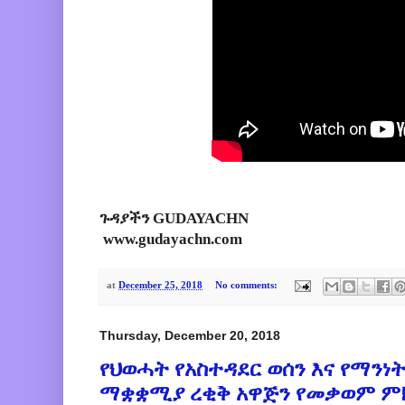
ጉዳያችን GUDAYACHN
www.gudayachn.com
at
December 25, 2018
No comments:
Thursday, December 20, 2018
የህወሓት የአስተዳደር ወሰን እና የማንነ
ማቋቋሚያ ረቂቅ አዋጅን የመቃወም ምክ