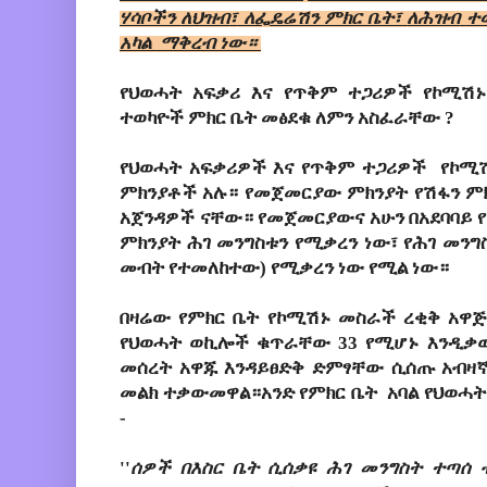
ሃሳቦችን 
ለህዝብ
፣
 ለፌዴሬሽን ምክር ቤት፣
ለሕዝብ
ተወ
አካል
 ማቅረብ ነው። 
የህወሓት አፍቃሪ እና የጥቅም ተጋሪዎች የኮሚሽኑ
ተወካዮች ምክር ቤት መፅደቁ ለምን አስፈራቸው ?
የህወሓት አፍቃሪዎች እና የጥቅም ተጋሪዎች  የኮሚ
ምክንያቶች አሉ። የመጀመርያው ምክንያት የሽፋን ምክን
አጀንዳዎች ናቸው። የመጀመርያውና አሁን በአደባባይ 
ምክንያት ሕገ መንግስቱን የሚቃረን ነው፣ የሕገ መንግስ
መብት የተመለከተው) የሚቃረን ነው የሚል ነው።
በዛሬው የምክር ቤት የኮሚሽኑ መስራች ረቂቅ አዋጅ 
የህወሓት ወኪሎች ቁጥራቸው 33 የሚሆኑ እንዲቃ
መሰረት አዋጁ እንዳይፀድቅ ድምፃቸው ሲሰጡ አብዛኛው
መልክ ተቃውመዋል።አንድ የምክር ቤት  አባል የህወሓት
-
''
ሰዎች በእስር ቤት ሲሰቃዩ ሕገ መንግስት ተጣሰ ብ