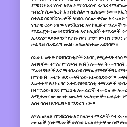
ምቹ፣ነፃ እና ሃሳብ አፍላቂ ማኅበረሰብ ፈጣሪ የሚሆነው
ኅብረት ሲመሰረት እና በቂ ስልጣን ሲሰጠው ነው። ለኢ
በተለይ በዩንቨርስቲዎች አካባቢ ላለው ዋናው እና ቁልፉ 
ሃገራዊ ርዕይ ያለው የዩንቨርስቲ እና ኮሌጅ ተማሪዎች 
ማደራጀት ነው።የዩንቨርስቲ እና ኮሌጆች ተማሪዎች ኅ
አይደለም።ይልቁንም የራሱ የሆነ በጎም ሆነ በጎ ያልሆነ 
ሁል ጊዜ በአፍራሽ መልኩ ልንመለከተው አይገባም።
በአሁኑ ወቅት በዩንቨርስቲዎች አካባቢ የሚታዩት የጎሳ
አብዛኛው ተማሪ የማይሳተፍበት) ለመፍታት መንግስት እ
ፕሬዝዳንቶች እና ማኅበረሰብ በማወያየት፣የችግሩ ምንጭ
በማብዛት መሆኑ ወደ መፍትሄው አይወስደውም። መፍትሄ
እውነተኛ የሆነ ሀገር አቀፍ የዩንቨርስቲ ተማሪዎች ህብ
በተማሪው ዘንድ የሚደነቁ አመራሮች ተመርጠው አመራሩ
ለሚታመሰው ወጣት መፍትሄ አፍላቂዎችን ወደፊት በማ
አስተሳሰብ እንዲይዙ በማድረግ ነው።
ለማጠቃለል የዩንቨርስቲ እና ኮሌጅ ተማሪዎች ኅብረት 
ወጣቶች (በተማሪዎች በሃሳብ አፍላቂነታቸው በምደነቁ)