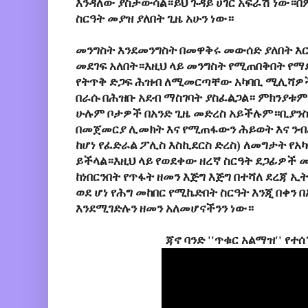
እንዳለው ያስታውሳል።ይህ ጉዳይ ሀገር አፍራሽ ነው።በም
ስርዓት መያዝ ያለበት ጊዜ አሁን ነው።
መንግስት እንደመንግስት በመዋቅሩ መውሰድ ያለበት እ
መደገፍ አለበት።እዚህ ላይ መንግስት የሚጠበቅበት የማደ
የትጥቅ ድጋፍ ሕዝብ ለሚመርጣቸው አካባቢ ሚሊሻዎች
በራሱ በሕዝቡ አደብ ማስገባት ያስፈልጋል። ምክንያቱም 
ሁሉም ቦታዎች በአንድ ጊዜ መድረስ አይችሉም።ቢያንስ
በመጀመርያ ሊመክት እና የሚጠፋውን ሕይወት እና ንብረ
ከሆነ የፈድራል ፖሊስ እስኪደርስ ድረስ) ለመግታት የአ
ይችላል።እዚህ ላይ የወደቀው ዘረኛ ስርዓት ደጋፊዎች 
ከነበርንበት የጥፋት ዘመን እጅግ እጅግ በተሻለ ደረጃ 
ወደ ሆነ የሕግ መከበር የሚኬድበት ስርዓት እንጂ በቀን 
እንደሚገድሉን ዘመን አለመሆናችንን ነው።
ጃኖ ባንድ ''ጥቁር አልማዝ'' የ