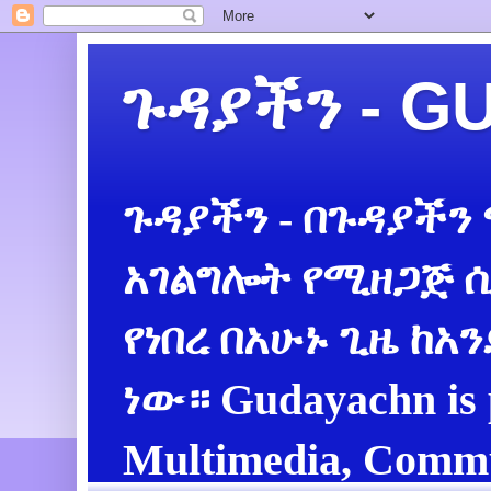
ጉዳያችን - 
ጉዳያችን - በጉዳያችን
አገልግሎት የሚዘጋጅ ሲ
የነበረ በአሁኑ ጊዜ ከአ
ነው። Gudayachn is 
Multimedia, Commu