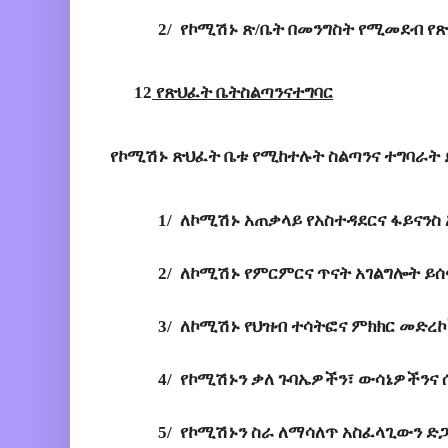
2/ 
የኮሚሽኑ
 ጽ/
ቤት
በመንግስት
የሚመደብ
የጽ
12
 የጽህፈት ቤት
ስልጣንናተግባር
የኮሚሽኑ
ጽህፈት
ቤቱ
የሚከተሉት
ስልጣንና
ተግባራት
1/ 
ለኮሚሽኑ አጠቃላይ የአስተዳደርና ፋይናንስ
2/ 
ለኮሚሽኑ የምርምርና ጥናት አገልግሎት ይ
3/ 
ለኮሚሽኑ የህዝብ ተሳትፎና ምክክር መድረኮ
4/ 
የኮሚሽኑን ቃለ ጉባኤዎችን፣ ውሳኔዎችንና 
5/ 
የኮሚሽኑን ስራ ለማሳለጥ አስፈላጊውን ድጋፍ