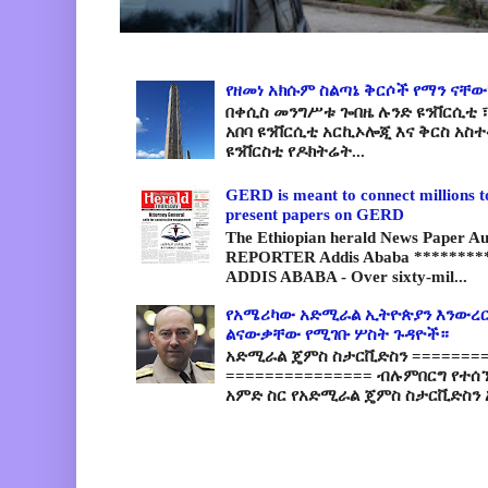
የዘመነ አክሱም ስልጣኔ ቅርሶች የማን ናቸው
በቀሲስ መንግሥቱ ጐበዜ ሉንድ ዩንቨርሲቲ ፣
አበባ ዩንቨርሲቲ አርኪኦሎጂ እና ቅርስ አስ
ዩንቨርስቲ የዶክትሬት...
GERD is meant to connect millions t
present papers on GERD
The Ethiopian herald News Paper A
REPORTER Addis Ababa *********
ADDIS ABABA - Over sixty-mil...
የአሜሪካው አድሚራል ኢትዮጵያን እንውረር
ልናውቃቸው የሚገቡ ሦስት ጉዳዮች።
አድሚራል ጄምስ ስታርቪድስን =========
=============== ብሉምበርግ የተሰ
አምድ ስር የአድሚራል ጄምስ ስታርቪድስን 