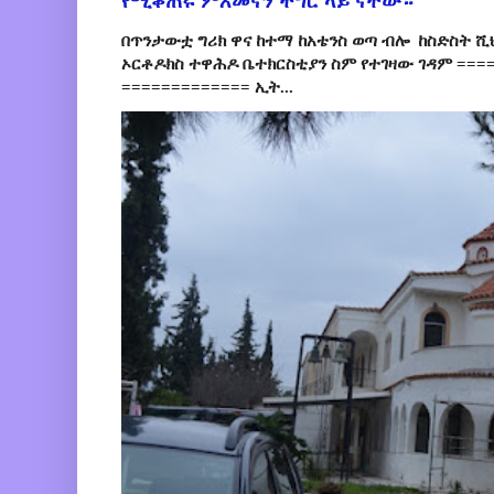
የሚቆጠሩ ምእመናን ችግር ላይ ናቸው።
በጥንታውቷ ግሪክ ዋና ከተማ ከአቴንስ ወጣ ብሎ ከስድስት ሺ
ኦርቶዶክስ ተዋሕዶ ቤተክርስቲያን ስም የተገዛው ገዳም ====
============= ኢት...