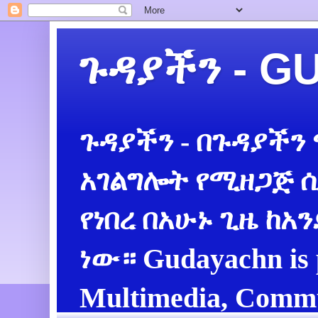
ጉዳያችን - 
ጉዳያችን - በጉዳያችን
አገልግሎት የሚዘጋጅ ሲ
የነበረ በአሁኑ ጊዜ ከአ
ነው። Gudayachn is 
Multimedia, Commu