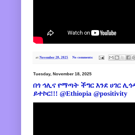
at
November 28, 2025
No comments:
Tuesday, November 18, 2025
በጎ ኅሊና የማጣት ችግር እንደ ሀገር ሊጎ
ይተኮር!!! @Εthiopia @positivity