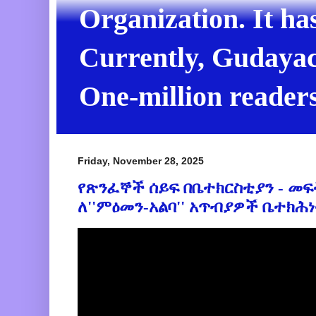
Organization. It ha
Currently, Gudayach
One-million readers
Friday, November 28, 2025
የጽንፈኞች ሰይፍ በቤተክርስቲያን - መ
ለ''ምዕመን-አልባ'' አጥብያዎች ቤተክሕነት