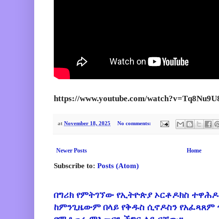
https://www.youtube.com/watch?v=Tq8Nu9U
at
November 18, 2025
No comments:
Newer Posts
Home
Subscribe to:
Posts (Atom)
በግሪክ የምትገኘው የኢትዮጵያ ኦርቶዶክስ ተዋሕዶ
ከምንጊዜውም በላይ የቅዱስ ሲኖዶስን የአፈጻጸም