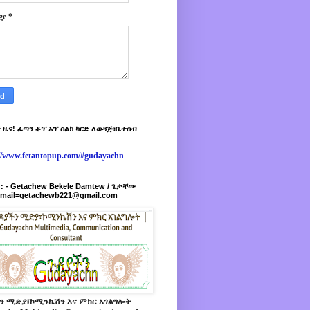
ge
*
 ዜና! ፈጣን ቶፕ አፕ ስልክ ካርድ ለወዳጅ፣ቤተሰብ
://www.fetantopup.com/#gudayachn
r : - Getachew Bekele Damtew / ጌታቸው
-mail=getachewb221@gmail.com
ን ሚድያ፣ኮሚንኬሽን እና ምክር አገልግሎት