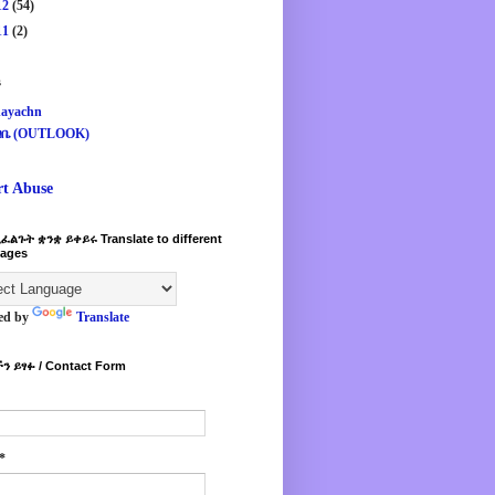
12
(54)
11
(2)
s
ayachn
ዛቤ (OUTLOOK)
rt Abuse
ፈልጉት ቋንቋ ይቀይሩ Translate to different
ages
ed by
Translate
ን ይፃፉ / Contact Form
*