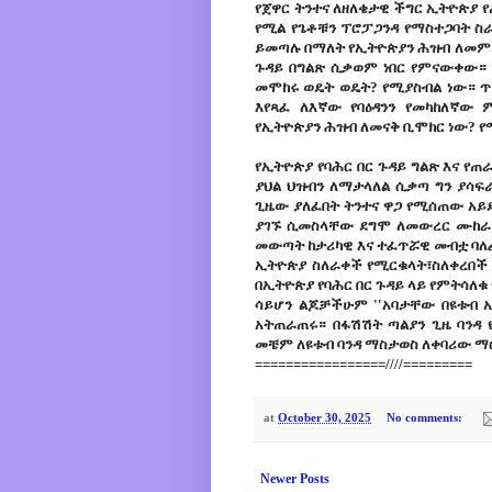
የጀዋር ትንተና ለዘለቄታዊ ችግር ኢትዮጵያ የ
የሚል የጌቶቹን ፕሮፓጋንዳ የማስተጋባት ስ
ይመጣሉ በማለት የኢትዮጵያን ሕዝብ ለመምከር
ጉዳይ በግልጽ ሲቃወም ነበር የምናውቀው። 
መሞከሩ ወዴት ወዴት? የሚያስብል ነው። ጥ
እየጻፈ ለእኛው የባዕዳንን የመካከለኛው 
የኢትዮጵያን ሕዝብ ለመናቅ ቢሞክር ነው? 
የኢትዮጵያ የባሕር በር ጉዳይ ግልጽ እና የጠ
ያህል ህዝብን ለማታላለል ሲቃጣ ግን ያሳፍ
ጊዜው ያለፈበት ትንተና ዋጋ የሚሰጠው አይ
ያገኙ ሲመስላቸው ደግሞ ለመውረር ሙከራ ተ
መውጣት ከታሪካዊ እና ተፈጥሯዊ መብቷ ባለ
ኢትዮጵያ ስለራቀች የሚርቁላት፣ስለቀረበች 
በኢትዮጵያ የባሕር በር ጉዳይ ላይ የምትሳለቁ
ሳይሆን ልጆቻችሁም ''አባታቸው በዩቱብ ኢ
አትጠራጠሩ። በፋሽሽት ጣልያን ጊዜ ባንዳ የ
መቼም ለዩቱብ ባንዳ ማስታወስ ለቀባሪው ማ
=================////=========
at
October 30, 2025
No comments:
Newer Posts