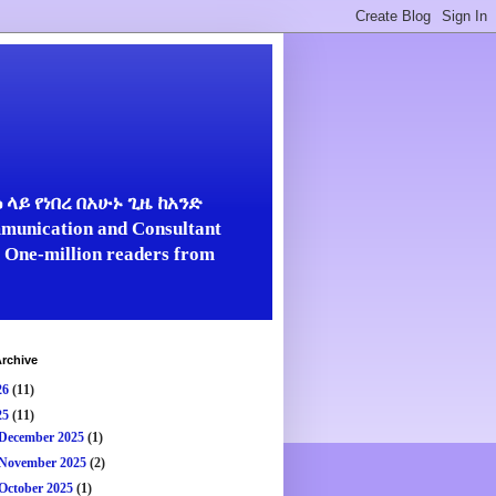
ላይ የነበረ በአሁኑ ጊዜ ከአንድ
unication and Consultant
er One-million readers from
rchive
26
(11)
25
(11)
December 2025
(1)
November 2025
(2)
October 2025
(1)