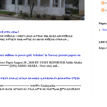
P
A
Pages
Ho
ርሶች የማን ናቸው?
ድ ዩንቨርሲቲ ፣ ስዊድን (ቀሲስ መንግስቱ ጎበዜ በአዲስ አበባ ዩንቨርሲቲ
ዳደር ትምህርት ክፍል መምህር እና በሉንድ ዩንቨርስቲ የዶክትሬት...
LIKE
https
ct millions to power grid. Scholars’ in Norway present papers on
 News Paper August 20 , 2020 BY STAFF REPORTER Addis Ababa
****** (EPA) ADDIS ABABA - Over sixty-mil...
ዮጵያን እንውረር ድንፋታ በተመለከተ ኢትዮጵያውያን ልናውቃቸው የሚገቡ
 =============== ጉዳያችን /Gudayachn ===============
ሪካ ድረገፅ በፖለቲካ እና ፖሊሲ አምድ ስር የአድሚራል ጄምስ ስታርቪድስን