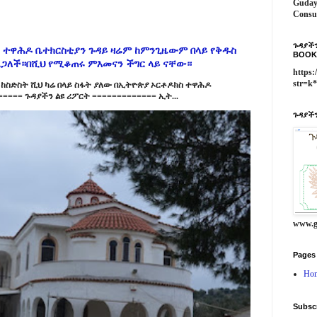
Guday
Consu
ጉዳያችን
 ተዋሕዶ ቤተክርስቲያን ጉዳይ ዛሬም ከምንጊዜውም በላይ የቅዱስ
BOOK
ልጋለች።በሺህ የሚቆጠሩ ምእመናን ችግር ላይ ናቸው።
https:
str=k
ከስድስት ሺህ ካሬ በላይ ስፋት ያለው በኢትዮጵያ ኦርቶዶክስ ተዋሕዶ
==== ጉዳያችን ልዩ ሪፖርት ============= ኢት...
ጉዳያችን
www.g
Pages
Ho
Subsc