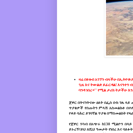
ዛሬ በዩቱብ አገኘን ብላችሁ በኢትዮጵ
ጊዜ እና ትውልድ ይፈርዳል! እናንተን
ባንዳ ነበረ።'' የሚል ታሪክ ትታችሁ 
ጀዋር በትናንትናው ዕለት በፌስ ቡክ ገጹ ላይ
ጥያቄዎች የሰጡትን ምላሽ አስመልክቶ በተለ
የቀይ ባሕር ይገባኛል ጥያቄ በማስመልከት የጻ
የጀዋር ሃሳብ በአጭሩ ከ130 ሚልዮን በላይ
ይኑረኝ፣ይህ ለሺህ ዓመታት የነበረ እና ባለፉ