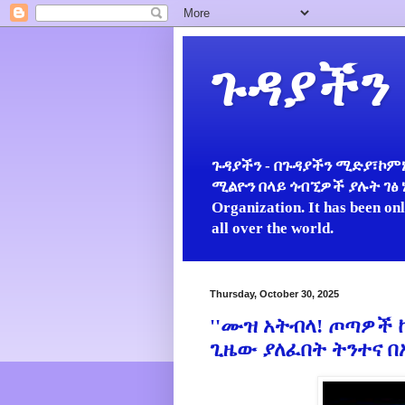
ጉዳያችን
ጉዳያችን - በጉዳያችን ሚድያ፣ኮምኒ
ሚልዮን በላይ ጎብኚዎች ያሉት ገፅ ነው።
Organization. It has been on
all over the world.
Thursday, October 30, 2025
''ሙዝ አትብላ! ጦጣዎች 
ጊዜው ያለፈበት ትንተና በ