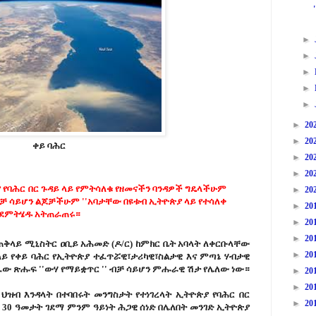
►
►
►
►
►
►
20
►
20
ቀይ ባሕር
►
20
►
20
ያ የባሕር በር ጉዳይ ላይ የምትሳለቁ የዘመናችን ባንዳዎች ግዴላችሁም
►
20
 ብቻ ሳይሆን ልጆቻችሁም ''አባታቸው በዩቱብ ኢትዮጵያ ላይ የተሳለቀ
►
20
እንደምትሄዱ አትጠራጠሩ።
►
20
►
20
 ጠቅላይ ሚኒስትር ዐቢይ አሕመድ (ዶ/ር) ከምክር ቤት አባላት ለቀርቡላቸው
►
20
ይ የቀይ ባሕር የኢትዮጵያ ተፈጥሯዊ፣ታሪካዊ፣ስልታዊ እና ምጣኔ ሃብታዊ
ፈው ጽሑፍ ''ውሃ የማይቋጥር '' ብቻ ሳይሆን ምሑራዊ ሽታ የሌለው ነው።
►
20
►
20
 ህዝብ እንዳላት በተባበሩት መንግስታት የተነገረላት ኢትዮጵያ የባሕር በር
►
20
ት 30 ዓመታት ገደማ ምንም ዓይነት ሕጋዊ ሰነድ በሌለበት መንገድ ኢትዮጵያ