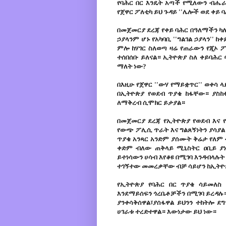
የባሕር በር እንዴት አጣች የሚለውን ብሔ
የጀዋር ፖለቲካ ይህ ጉዳይ ''ሌሎች ወደ ቀይ 
በመጀመርያ ደረጃ የቀይ ባሕር በዓለማችን ካ
ኃያላንም ሆኑ የአካባቢ ''ግልገል ኃያላን'' 
ምሎ ከሃገር ስለወጣ ዛሬ የጠራውን የጂኦ 
ተሰበሰቡ ይለናል። ኢትዮጵያ ስለ ቀይባሕር ባ
ማለት ነው?
በእዚሁ የጀዋር ''ውሃ የማይቋጥር'' ወቀሳ 
በኢትዮጵያ የወደብ ጥያቄ ከፋቸው። ያስከ
ለማቅረብ ሲሞክር ይታያል።
በመጀመርያ ደረጃ የኢትዮጵያ የወደብ እና የ
የውጭ ፖሊሲ ጥራት እና ግልጸኝነትን ያሳያ
ጥያቄ አንጻር አንድም ያሰሙት ቅሬታ የለም
ቀድም ብለው ጠቅላይ ሚኒስትር ዐቢይ ያነ
ይተነሳውን ሀሳብ እየቆዩ በሚገባ እንዳብላሉት
ተገኝተው መመረቃቸው ብቻ ሳይሆን ከኢትዮጵ
የኢትዮጵያ የባሕር በር ጥያቄ ሳይመለስ
እንደማይሰፍን ጎረቤቶቻችን በሚገባ ይረዳሉ።
ያንቀሳቅሰዋል፣ያሰፋዋል ይህንን ተከትሎ ደ
ሀገራቱ ተረድተዋል። እውነታው ይህ ነው።