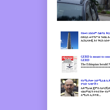
የዘመነ አክሱም ስልጣኔ ቅ
በቀሲስ መንግሥቱ ጐበዜ ሉን
አርኪኦሎጂ እና ቅርስ አስተ
GERD is meant to conne
GERD
The Ethiopian herald
********************
የአሜሪካው አድሚራል ኢት
ሦስት ጉዳዮች።
አድሚራል ጄምስ ስታርቪድስን
ብሉምበርግ የተሰኘው የአሜ
አሜሪካ ኢትዮጵ...