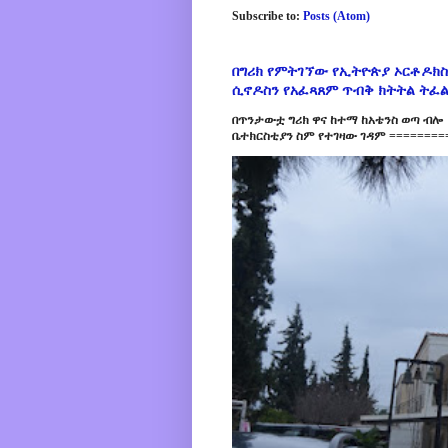
Subscribe to:
Posts (Atom)
በግሪክ የምትገኘው የኢትዮጵያ ኦርቶዶክስ
ሲኖዶስን የአፈጻጸም ጥብቅ ክትትል ትፈ
በጥንታውቷ ግሪክ ዋና ከተማ ከአቴንስ ወጣ ብሎ 
ቤተክርስቲያን ስም የተገዛው ገዳም =========