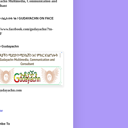
achn Multimedia, Communication and
ltant
 በፌስ ቡክ ገፅ / GUDAYACHN ON FACE
//www.facebook.com/gudayachn/?tn-
*F
 Gudayachn
udayachn.com
me
ribe To