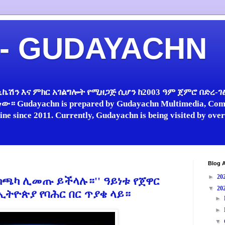
 - GUDAYACHN
ኬሽን እና ምክር አገልግሎት የሚዘጋጅ ሲሆን ከ2003 ዓም ጀምሮ በድረ-ገፅ 
 Gudayachn is prepared by Gudayachn Multimedia, Comm
line since 2011. Currently, Gudayachn is being visited by ov
Blog A
►
20
ከጫካ ሊመጡ ይችላሉ።'' ዓይነቱ የጀዋር
▼
20
ኢትዮጵያ የባሕር በር ጥያቄ ላይ።
►
►
▼