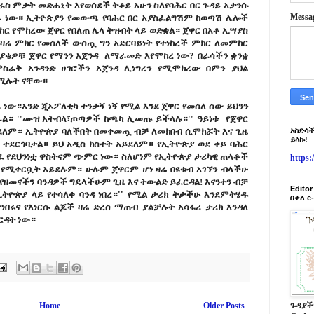
ራስ ምታት መድሐኒት እየወሰደች ትቆይ አሁን ስለየባሕር በር ጉዳይ አታንሱ
Messa
ራ ነው። ኢትዮጵያን የመውጫ የባሕር በር አያስፈልግሽም ከወጣሽ ሌሎች
 የሞከረው ጀዋር የበለጠ ሌላ ትዝብት ላይ ወድቋል። ጀዋር በአቶ ኢሣያስ
ዛሬ ምክር የመሰለች ውስጧ ግን አድርባይነት የተነከረች ምክር ለመምከር
ያቄዎቹ ጀዋር የማንን አጀንዳ ለማራመድ እየሞከረ ነው? በራሳችን ቋንቋ
ምስራቅ አንዳንድ ሀገሮችን አጀንዳ ሊነግረን የሚሞክረው በምን ያህል
የሚሉት ናቸው።
ራ ነው።አንድ ጂኦፖለቲካ ተንታኝ ነኝ የሚል እንደ ጀዋር የመሰለ ሰው ይህንን
ራል። ''ሙዝ አትብላ፣ጦጣዎች ከጫካ ሊመጡ ይችላሉ።'' ዓይነቱ የጀዋር
ደለም። ኢትዮጵያ ባለችበት በመቀመጧ ብቻ ለመክበብ ሲሞክሯት እና ጊዜ
አስድሳች
ይላኩ!
ደርጎባታል። ይህ አዲስ ክስተት አይደለም። የኢትዮጵያ ወደ ቀይ ባሕር
ፈ የደህንነቷ ዋስትናም ጭምር ነው። ስለሆነም የኢትዮጵያ ታሪካዊ ጠላቶች
https
የሚቀርቧት አይደሉም። ሁሉም ጀዋርም ሆነ ዛሬ በዩቱብ አገኘን ብላችሁ
 የዘመናችን ባንዳዎች ግዴላችሁም ጊዜ እና ትውልድ ይፈርዳል! እናንተን ብቻ
Edito
ትዮጵያ ላይ የተሳለቀ ባንዳ ነበረ።'' የሚል ታሪክ ትታችሁ እንደምትሄዱ
በቀለ e
ነበሩና የእነርሱ ልጆች ዛሬ ድረስ ማጠብ ያልቻሉት አሳፋሪ ታሪክ እንዳለ
ርዳት ነው።
Home
Older Posts
ጉዳያች