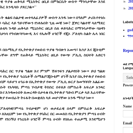
ራዊ ጥያቄ ጠቅላይ ሚኒስትር ዐቢይ በምክርቤት ውስጥ ማንሳታቸው እንደ
►
20
ባሕር እንዲሳቡ ያደርጋል።''
►
20
ሉት ቁልፍ ስልታዊ መተላለፊያዎች ውስጥ አንዱ ነው። በዓለም ታሪክ የተነሱ
Label
ከቀይ ባሕር ላይ ዓይናቸውን የነቀሉበት ጊዜ መቼ ነው? ጀዋር ካልተቸ ላለማደር
ፖለቲካ ጉዳይ ጠቅላይ ሚኒስትር ዐቢይ ስለ ቀይባሕር በማንሳታቸው ባዕዳን
gud
ታነሳ የግብጽ፣የሳውዲ እና የሌሎች ሀገሮች የጂኦ ፖለቲካ ስልት ሌላ ነበር
ግን
ላይ በሱማሊያ የኢትዮጵያ የወደብ ጥያቄ ግብጽን አመጣ፣ ኬንያ እና ጂቡቲም
Repo
ፋቸው ደግሞ የጠቅላይ ሚኒስትር ዐቢይ የውጭ ፖሊሲ ስህተት አድርጎ
ወደ የሚ
Langu
ባሕር በር ጥያቄ ግልጽ እና ምንም ሽፍንፍን ያልታየበት ነው። ይህ ግልጽ
ል። የኢትዮጵያ ጎረቤቶች ሱማልያ፣ጂቡቲም ሆነች ኬንያ በኢትዮጵያ የወደብ
 ብቻ ሳይሆን ሀገራቱ በኢትዮጵያ የውጭ ፖሊሲ ዙርያ ከመግባባት አልፈው
Power
ሱት የአካባቢ ምጣኔ ሃብታዊ ትስስር በተለይ በምስራቅ አፍሪቃ አንጻር
 እና እንዳመኑበት ለመረዳት በታላቁ የኢትዮጵያ ግድብ ምረቃ ላይ እራሳቸው
ያ የመብራት ትሩፋት በመቋደስ ላይ መሆናቸው አንዱ ማሳያ ነው።
ለጉዳያች
Name
 ፖለቲካዊ፣ምጣኔ ሃብታዊም ሆነ ወታደራዊ ሰላም በምስራቅ አፍሪቃ
 ለእዚህም ነው የኢትዮጵያ የባሕር በር መመለስ የኢትዮጵያን ምጣኔ ሀብት
ግሞ የእነኝህ የጎረቤት ሀገሮች ምጣኔ ሀብት የበለጠ ተጠቃሚ እንደሚሆን
Email