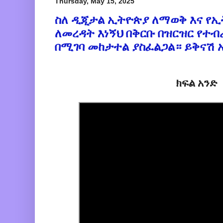
Thursday, May 15, 2025
ስለ ዲጂታል ኢትዮጵያ ለማወቅ እና የ
ለመረዳት እነኝህ በቅርቡ በዝርዝር የተ
በሚገባ መከታተል ያስፈልጋል። ይቅናሽ 
ክፍል አንድ