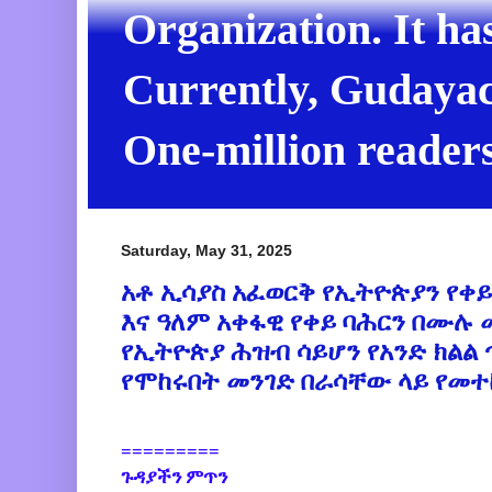
Organization. It ha
Currently, Gudayach
One-million readers
Saturday, May 31, 2025
አቶ ኢሳያስ አፈወርቅ የኢትዮጵያን የቀይ
እና ዓለም አቀፋዊ የቀይ ባሕርን በሙሉ
የኢትዮጵያ ሕዝብ ሳይሆን የአንድ ክልል
የሞከሩበት መንገድ በራሳቸው ላይ የመተኮ
=========
ጉዳያችን ምጥን