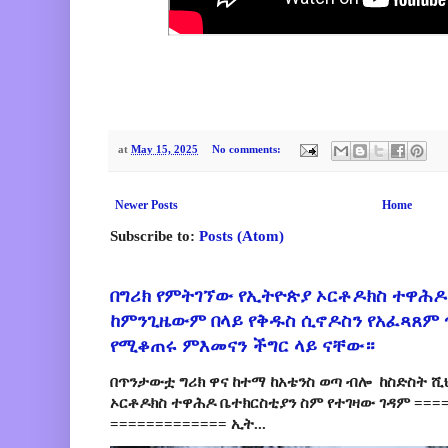
at
May 15, 2025
No comments:
Newer Posts
Home
Subscribe to:
Posts (Atom)
በግሪክ የምትገኘው የኢትዮጵያ ኦርቶዶክስ ተዋሕዶ
ከምንጊዜውም በላይ የቅዱስ ሲኖዶስን የአፈጻጸም
የሚቆጠሩ ምእመናን ችግር ላይ ናቸው።
በጥንታውቷ ግሪክ ዋና ከተማ ከአቴንስ ወጣ ብሎ ከስድስት ሺ
ኦርቶዶክስ ተዋሕዶ ቤተክርስቲያን ስም የተገዛው ገዳም ====
============= ኢት...