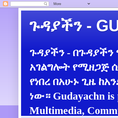
ጉዳያችን - 
ጉዳያችን - በጉዳያችን
አገልግሎት የሚዘጋጅ ሲ
የነበረ በአሁኑ ጊዜ ከአ
ነው። Gudayachn is 
Multimedia, Commu