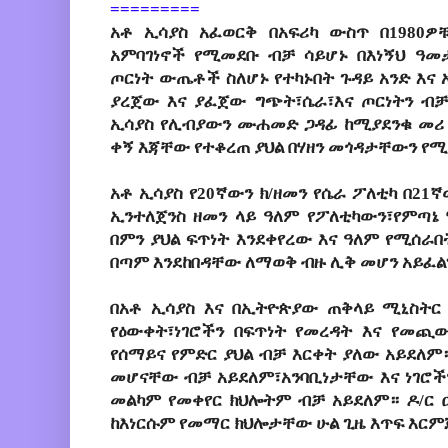
=========
አቶ ኢሳያስ አፈወርቅ በአፍሪካ ውስጥ በ1980ዎ
አምባገነኖች የሚመደቡ ብቻ ሳይሆኑ በእነኝህ ዓመ
ጦርነት ውጤቶች ስለሆኑ የተካኑበት ጉዳይ አንድ እና 
ያረጀው እና ያፈጀው ግጭት፣ሴራ፣እና ጦርነትን ብቻ
ኢሳያስ የሊብያውን ሙሐመድ ጋዳፊ ከሚያደንቁ መሪ አ
ቀኝ እጃቸው የተቆረጠ ያህል በሃዘን መጎዳታቸውን የ
አቶ ኢሳያስ የ20ኛውን ክ/ዘመን የሴራ ፖለቲካ በ21ኛ
ኢንተለጀንስ ዘመን ላይ ዓለም የፖለቲካውን፣የምጣኔ
በምን ያህል ፍጥነት እንደቀየረው እና ዓለም የሚሰራበ
በጣም እንደከበዳቸው ለማወቅ ብዙ ሊቅ መሆን አይፈ
በአቶ ኢሳያስ እና በኢትዮጵያው ጠቅላይ ሚኒስትር
የዕውቀት፣ነገሮችን በፍጥነት የመረዳት እና የመጪ
የሰማይና የምድር ያህል ብቻ እርቀት ያለው አይደለም።
መሆናቸው ብቻ አይደለም፣አንባቢነታቸው እና ነገሮችን
መልካም የመቀየር ክህሎትም ብቻ አይደለም። ዶ/ር 
ከእነርሱም የመማር ክህሎታቸው ሁል ጊዜ እጥፍ እርም