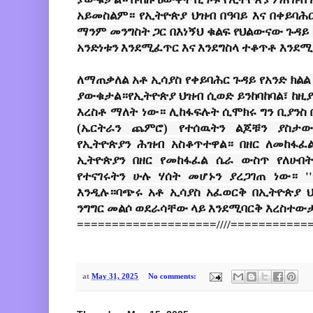
አይመስልም። የኢትዮጵያ ህዝብ በዓባይ እና በቀይባሕ
ማንም መንግስት ጋር በእነኝህ ቁልፍ የህልውናው ጉዳይ
አንድነቱን እንደሚፈጥር እና እንደግስላ ተቆጥቶ እን
ለማጠቃለል አቶ ኢሳያስ የቀይባሕር ጉዳይ የአንድ ክል
ያውቁታል።የኢትዮጵያ ህዝብ ሲወድ ይንከባከባል፣ ከዚያም
እረስቶ ማለት ነው። ሊከፋፍሉት ሲሞክሩ ግን ቢያንስ
(ኤርትራን ጨምሮ) የተሰዉትን ልጆቹን ያስታው
የኢትዮጵያን ሕዝብ አስቆጥተዋል። በዘር ለመከፋፈ
ኢትዮጵያን በዘር የመከፋፈል ሴራ ውስጥ የለሁበ
የተናገሩትን ሁሉ ሃሰት መሆኑን ያረጋገጠ ነው። '
እንዲሉ።ባጭሩ አቶ ኢሳያስ አፈወርቅ በኢትዮጵያ ህ
ንግግር መልሶ ወደራሳቸው ላይ እንደሚባርቅ እረስተው
====================////===========
at
May 31, 2025
No comments: