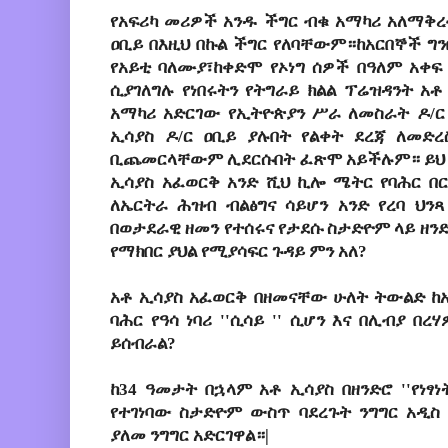
የአፍሪካ መሪዎች አንዱ ችግር ብቁ አማካሪ አለማቅረ
ዐቢይ በእዚህ በኩል ችግር የለባቸውም።ከአርበኞች ግን
የአይቲ ባለሙያ፣ከቀድሞ የኦነግ ሰዎች በዓለም አቀፍ
ሲያገለግሉ የነበሩትን የትግራይ ክልል ፕሬዝዳንት አቶ
አማካሪ አድርገው የኢትዮጵያን ሥራ ለመስራት ዶ/ር
ኢሳያስ ዶ/ር ዐቢይ ያሉበት የልቀት ደረጃ ለመድረ
ቢጨመርላቸውም ሊደርሱበት ፈጽሞ አይችሉም። ይህ ተ
ኢሳያስ አፈወርቅ አንድ ሺህ ኪሎ ሜትር የባሕር በር
ለኤርትራ ሕዝብ ብልፅግና ሳይሆን አንድ የረባ ህንጻ
በወታደራዊ ዘመን የተሰሩና የታደሱ ስታድዮም ላይ ዘን
የማክበር ያህል የሚያሳፍር ጉዳይ ምን አለ?
አቶ ኢሳያስ አፈወርቅ በዘመናቸው ሁለት ትውልድ ከኤ
ባሕር የዓሳ ነባሪ ''ሲሳይ '' ሲሆን እና በሊብያ በ
ይሰብራል?
ከ34 ዓመታት በኋላም አቶ ኢሳያስ በዘንድሮ ''የነፃ
የተገነባው ስታድዮም ውስጥ ባደረጉት ንግግር አዲስ
ያለመ ንግግር አድርገዋል።|