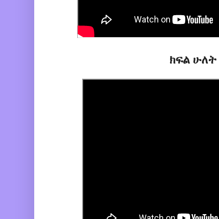
ክፍል ሁለት