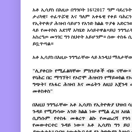
አቶ ኢሳያስ በእዚሁ በግንቦት 16፣2017 ዓም ባደረጉ
ታሪካዊ፣ ተፈጥሯዊ እና ዓለም አቀፋዊ የቀይ ባሕ
የኢትዮጵያ ሕዝብ ሳይሆን የአንድ ክልል ጥያቄ አድርገ
ላይ የመተኮስ አደገኛ አካሄድ አሳይተዋል።ይህ ንግግ
አስረግጦ መንገር ግን ስህተት አይሆንም። ሰው ተስፋ 
ይቧጥጣል።
አቶ ኢሳያስ በእዚሁ ንግግራቸው ላይ እንዲህ ማለታቸው 
"
ሊያቀርቡ የሚፈልጓቸው ምክንያቶች ብዙ ናቸው። የ
የባሕር በር ማግኘት፣ የኦሮሞ ሕዝብን የማይወክል የ
ግጭት፣ የአፋር ሕዝብ እና መሬትን ለዚህ አጀንዳ
መቀስቀስ
"
በእዚህ ንግግራቸው አቶ ኢሳያስ የኢትዮጵያ ህዝብ ሳይ
ጉዳይ የሚያነሳው አንድ ክልል ነው የሚል ፌዝ አዘል 
ሲያነሱም የተስፋ መቁረጥ ልኩ የመጨረሻ የጎሳ
የመውተርተር ጉዳይ ነው። አቶ ኢሳያስ ግን ይህ
ያውቁታል። በብዙ ዕውቀት ቢጎዱ የኢትዮጵያን ሕዝብ 