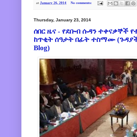
at
January 26, 2014
No comments:
Thursday, January 23, 2014
ሰበር ዜና - የደቡብ ሱዳን ተቀናቃኞች 
ከጥቂት ሰዓታት በፊት ተስማሙ (ጉዳያች
Blog)