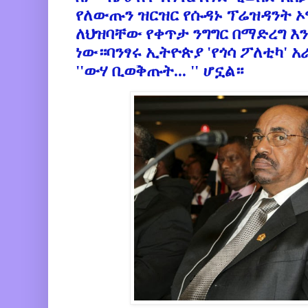
የለውጡን ዝርዝር የሱዳኑ ፕሬዝዳንት ኦ
ለህዝባቸው የቀጥታ ንግግር በማድረግ እ
ነው።ባንፃሩ ኢትዮጵያ 'የጎሳ ፖለቲካ'
''ውሃ ቢወቅጡት... '' ሆኗል።