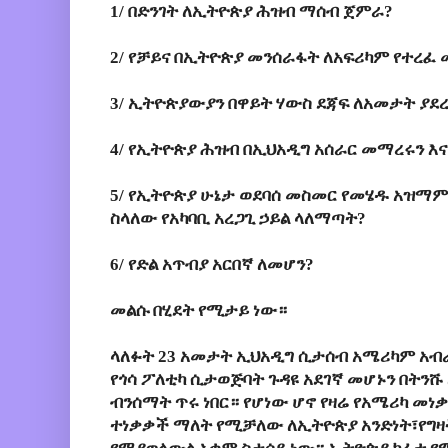
1/ በድንገት ለኢትዮጵያ ሕዝብ ማሰብ ጀምራ?
2/ የቻይና በኢትዮጵያ መንሰራፋት ለአፍሪካም የተረፈ 
3/ ኢትዮጵያውያን በዋይት ሃውስ ደጃፍ ለአመታት ያደረ
4/ የኢትዮጵያ ሕዝብ በኢህአዲግ አሰራር መማረሩን እ
5/ የኢትዮጵያ ሁኔታ ወደባሰ መስመር የመሄዱ አዝማ
ስላለው የአካባቢ አረጋጊ ኃይል ላለማጣት?
6/ የድል አጥብያ አርበኛ ለመሆን?
መልሱ በሂደት የሚታይ ነው።
ላለፉት 23 አመታት ኢህአዲግ ሲታሰብ አሜሪካም አብ
የጎሳ ፖለቲካ ሲታወጅባት ጉዳዩ አደገኛ መሆኑን በትንሹ
ብንሰማት ጥሩ ነበር። የሆነው ሆኖ የዛሬ የአሜሪካ መነ
ተነቃቃች ማለት የሚቻለው ለኢትዮጵያ አንድነት፣የግዛት 