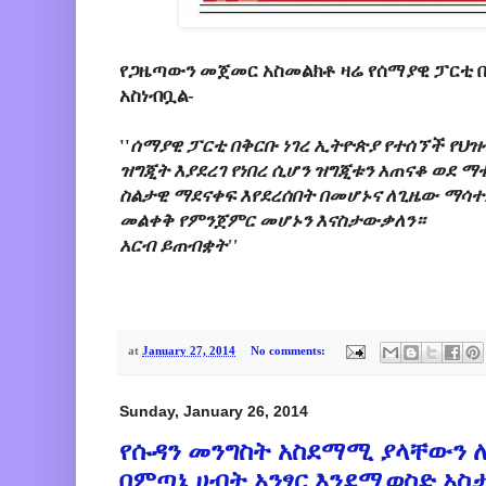
የጋዜጣውን መጀመር አስመልክቶ ዛሬ የሰማያዊ ፓርቲ በፌ
አስነብቧል-
''
ሰማያዊ ፓርቲ በቅርቡ ነገረ ኢትዮጵያ የተሰኘች የህዝ
ዝግጂት እያደረገ የነበረ ሲሆን ዝግጂቱን አጠናቆ ወደ ማተ
ስልታዊ ማደናቀፍ እየደረሰበት በመሆኑና ለጊዜው ማሳተ
መልቀቅ የምንጀምር መሆኑን እናስታውቃለን።
አርብ ይጠብቋት
''
at
January 27, 2014
No comments:
Sunday, January 26, 2014
የሱዳን መንግስት አስደማሚ ያላቸውን 
በምጣኔ ሀብት አንፃር እንደሚወስድ አስ