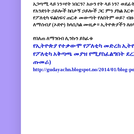
አጋጣሚ ላይ ነን።የት ነበርን? አሁን የት ላይ ነን? ወደ
የአንድነት ኃይሎች ከበታኝ ኃይሎች ጋር ምን ያክል እር
የፖለቲካ ፍልስፍና ጠርቶ መውጣት የለበትም ወይ? ብዙ
ለማሰብያ (ኦድዮ) ክላሲካል ሙዚቃ። ኢትዮጵያችን ለዘ
የበለጠ ለማንበብ ሊንኩን ይክፈቱ
የኢትዮጵያ የተቃውሞ የፖለቲካ መድረክ ኢትዮ
የፖለቲካ አቅጣጫ መያዝ የሚያስፈልግበት ደረጃ
ጡመራ)
http://gudayachn.blogspot.no/2014/01/blog-p