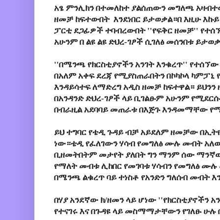
አፄ ምንሊክን በተመለከተ ያልሰጠውን መግለጫ አዛብተ
ዘመቻ ከፍተውበት እንደነበር ይታወቃል።በ እዚሁ እኩይ 
ፓርቲ ደጋፊዎች ተባብረውበት ''የፍቅር ዘመቻ'' የተሰ
አሁንም በ ልዩ ልዩ ድህረ-ገፆች ሲገለፅ መሰንበቱ ይታወ
''በሜንጫ የክርስቲያኖችን አንገት እንቁረጥ'' የተሰኘ
በአለም አቀፍ ደረጃ የሚያስጠራበትን በኮካኮላ ካምፓኒ 
እንዳይሳተፍ ለማድረግ አዲስ ዘመቻ ከፍተዋል። ይህን
በአንዳንድ ድህረ-ገፆች ላይ ቢገልፁም አሁንም የሚደርሱ
በብራዚል አደባባይ መጠራቱ በእጅጉ እንዳመማቸው የ
ይህ ተግባር የቴዲ ጉዳይ ብቻ አይደለም ዘመቻው በኢትዮ
ነው።ቴዲ የፈለገውን ሃሳብ የመግለፅ ሙሉ መብት አለ
ቢዘመትበትም መታየት ያለበት ግን ማንም ሰው ማንኛው
የማለት መብቱ ሊከበር የመገባቱ ሃሳብን የመግለፅ ሙሉ
በሜንጫ ልቁረጥ ባይ ተነስቶ የአንድን ግለሰብ መብት እ
በሃያ አንደኛው ክ/ዘመን ላይ ሆነው ''የክርስቲያኖችን 
የተናገሩ እና በጉዳዩ ላይ መስማማታቸውን የገለፁ ሁሉ