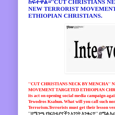
ከፍተዋል።''CUT CHRISTIANS N
NEW TERRORIST MOVEMEN
ETHIOPIAN CHRISTIANS.
''CUT CHRISTIANS NECK BY MENCHA'' 
MOVEMENT TARGETED ETHIOPIAN CHRISTI
its act on opening social media campaign aga
Tewodros Ksahun. What will you call such no
Terrorism.Terrorists must get their lesson ve
''በሜንጫ የክርስቲያኖችን አንገት እንቁረጥ'' በሚል