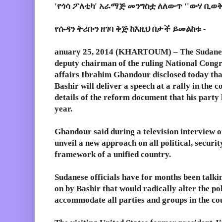
'የጎሳ ፖለቲካ' አራማጅ መንግስቷ ለለውጥ ''ውሃ ቢወቅጡ
የሱዳን ትሪቡን ዘገባ ቅጅ ከእዚህ በታች ይመልከቱ -
anuary 25, 2014 (KHARTOUM) – The Sudanese 
deputy chairman of the ruling National Congr
affairs Ibrahim Ghandour disclosed today th
Bashir will deliver a speech at a rally in the
details of the reform document that his party 
year.
Ghandour said during a television interview o
unveil a new approach on all political, securi
framework of a unified country.
Sudanese officials have for months been talkin
on by Bashir that would radically alter the po
accommodate all parties and groups in the co