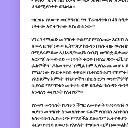
- ሁሉም ዜጎች በዜግነታቸው ብቻ እኩል መብት እንዲ
እንደሚያካትት ይገልፃል።
ዝርዝሩ የለውጥ መርሃግብር ግን ፕሬዝዳንቱ በ 48 ሰዓ
ነቅተው እና ተግተው እየጠበቁ ነው።
ሃገሩን የሚወድ መንግስት ቅድምያ የሚሰጠው እርካሽ ለሆ
ለመላ ዜጎቹ ነው። ኢትዮጵያ ከሱዳን በባሱ ብዙ ውስብስ
በሚያራምደው ኢህአዲግ/ወያኔ ሳብያ) መግባቷ ይታወቃል።
እርምጃ ለመውሰድ መነሳሳት ቀርቶ በብሄራዊው ቲቪ ህዝ
ፊልሞችን 'ዶክመንተሪ' በሚል ስም እያሰራጨ መሆኑ 
የሚሆነው የኦርቶዶክስ ተዋህዶ ቤተክርስቲያን የጥምቀ
የእስልምና እምነት ተከታዮችን በክርስቲያን ወንድሞቻ
ሲያሳይ ማምሸቱን መጥቀስ ብቻ ይበቃል።ከሱዳን ጭንቅላ
እንዳለን መዘንጋት የለብንም።
የሱዳን መንግስት የሀገሩን ችግር ለመፍታት የተነሳሳበት
ወያኔን መንግስት ስንመለከተው ፍፁም የበሰበሰ አስተሳ
አስተሳሰብ ሊያመነጭ የማይችል ይልቁንም ኢትዮጵያን
ቆርጦ የተነሳ ለመሆኑ የእየለት ተግባሩን ብቻ በመመል