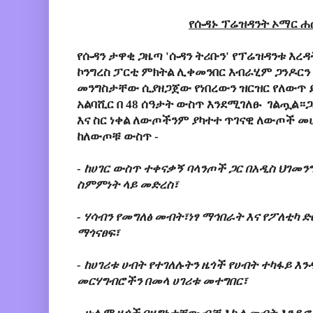
የሱዳኑ ፕሬዝዳንት ኦማር ሐ
የሱዳን ታዋቂ ጋዜጣ 'ሱዳን ትሪቡን' የፕሬዝዳንቱ እረ
ኮንግረስ ፓርቲ ምክትል ሊቀመንበር እብራሂም ጋንዶር
መንግስታቸው ሲያዘጋጀው የነበረውን ዝርዝር የለውጥ 
አልባሺር በ 48 ሰዓታት ውስጥ እንደሚገለፁ ገልጧል
እና ስር ነቀል ለውጦችንም ያካተተ ጥገናዊ ለውጦች 
ከለውጦቹ ውስጥ -
-
ከሀገር ውስጥ ተቀናቃኝ ባላንጦች ጋር በአዲስ ህገመ
ስምምነት ላይ መድረስ፣
- ሃሳብን የመግለፅ መብት፣ነፃ ማኅበራት እና የፖለቲ
ማጎናፀፍ፣
- ከሀገሪቱ ሀብት የተገለሉትን ዜጎች የሀብት ተካፋይ እን
መርሃግብሮችን በመላ ሀገሪቱ መተግበር፣