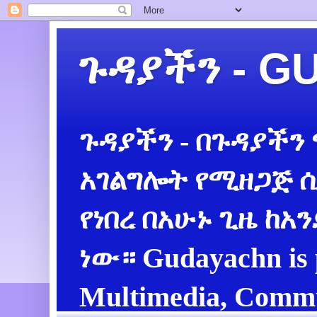
ጉዳያችን - 
ጉዳያችን - በጉዳያችን
አገልግሎት የሚዘጋጅ ሲ
የነበረ በአሁኑ ጊዜ ከአ
ነው። Gudayachn is 
Multimedia, Commu