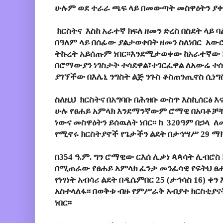
ሁሉም ወደ ተራራ ጫፍ ላይ በመውጣት መስዋዕትን ያቀር
ክርስትና እስከ አራተኛ ክፍለ ዘመን ድረስ በስደት ላይ
በዓለም ላይ በሰፊው ያልታወቀበት ዘመን ስለነበር አው
ትኩረት አይሰጡም ነበር፡፡እንደሚታወቀው ከአራተኛው ክ
በሮማውያን ነገስታት ተሳደዋል፣ተገርፈዋል ለአውሬ ተ
ያገኘችው በእሌኒ ንግስት ልጅ ንጉስ ቆስጠንጢኖስ ሲነግስ
ስለዚህ ክርስትና በአግባቡ በሕዝቡ ውስጥ እስኪሰርፅ እ
ሁሉ የፀሐይ አምላክ እንደማንኛውም ሮማዊ በአባቶቻ
ነውና መስዋዕትን ይሰዉለት ነበር፡፡ ከ 320ዓም በኃላ 
የሚኖሩ ክርስትያኖች የጌታችን ልደት በታኅሣሥ 29 ማክ
በ354 ዓ.ም. ግን ሮማዊው ርእሰ ሊቃነ ጳጳሳት ሊብሮስ 
በሚጠራው የፀሐይ አምላክ ፈንታ መንፈሳዊ የፍትህ ፀሐ
የነፃነት አብሳሪ ልደት በዲሴምበር 25 (ታኅሳስ 16) ቀ
አስተላለፋ፡፡ በወቅቱ ብዙ የምሥራቅ አብያተ ክርስቲያ
ነበር፡፡