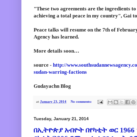
"These two agreements are the ingredients to
achieving a total peace in my country", Gai t
Peace talks will resume on the 7th of Februa
Agency has learned.
More details soon…
source -
http://www.southsudannewsagency.c
sudan-warring-factions
Gudayachn Blog
at
January 23, 2014
No comments:
Tuesday, January 21, 2014
በኢትዮጵያ አብዮት በየካቲት ወር 196