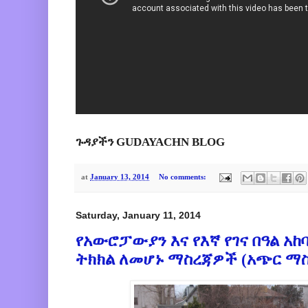
ጉዳያችን GUDAYACHN BLOG
at
January 13, 2014
No comments:
Saturday, January 11, 2014
የአውሮፓውያን እና የእኛ የገና በዓል አከ
ትክክል ለመሆኑ ማስረጃዎች (አጭር ማ