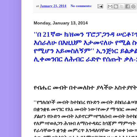
at
January 21, 2014
No comments:
Monday, January 13, 2014
''በ 21ኛው ክ/ዘመን ፕሮፓጋንዳ ሠርቶ፣
እሰራለሁ በእዚህም እታመናለሁ የሚል 
የሚሆን አይመስለኝም'' ኢንጅነር ይልቃ
ሊቀመንበር ለሕብር ራድዮ የሰጡት ቃለ-
የብሔር መብት በተመለከተ ያላችሁ አስተያየት
''የግለሰቦች መብት ከተከበረ የቡድን መብት ይከበራል።
በቋንቋዬ መናገር የእኔ መብት ነው፣የሙያ ማኅበር መመ
ያልሆነ የቡድን መብት አይኖርም።የግለሰብ መብት ከተከ
የለም።የወለጋን ሕዝብ ለማስተዳደር ከጎጃም ማምጣት
የራሳቸውን ቋንቋ መምረጥ እንዳለባቸው የታወቀ ነው።ዛ