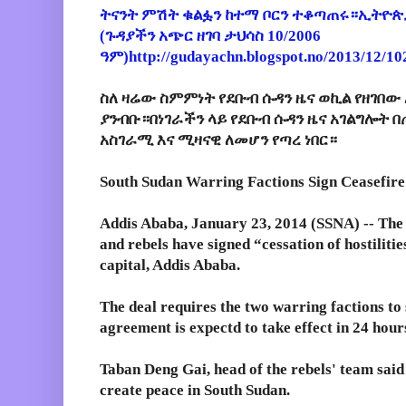
ትናንት ምሽት ቁልፏን ከተማ ቦርን ተቆጣጠሩ።ኢትዮጵያ
(ጉዳያችን አጭር ዘገባ ታህሳስ 10/2006
ዓም)http://gudayachn.blogspot.no/2013/12/10
ስለ ዛሬው ስምምነት የደቡብ ሱዳን ዜና ወኪል የዘገበው
ያንብቡ።በነገራችን ላይ የደቡብ ሱዳን ዜና አገልግሎት 
አስገራሚ እና ሚዛናዊ ለመሆን የጣረ ነበር።
South Sudan Warring Factions Sign Ceasefire 
Addis Ababa, January 23, 2014 (SSNA) -- The
and rebels have signed “cessation of hostiliti
capital, Addis Ababa.
The deal requires the two warring factions to 
agreement is expectd to take effect in 24 hour
Taban Deng Gai, head of the rebels' team said
create peace in South Sudan.