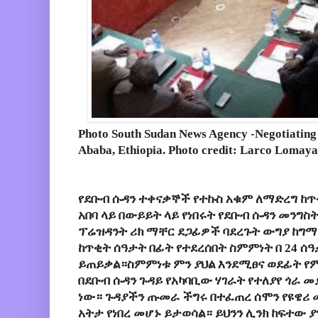
Photo South Sudan News Agency -Negotiating t
Ababa, Ethiopia. Photo credit: Larco Lomaya
የደቡብ ሱዳን ተቀናቃኞች የተኩስ አቁም ለማድረግ ከ
አበባ ላይ በውይይት ላይ የነበሩት የደቡብ ሱዳን መን
ፕሬዝዳንት ሪክ ማቸር ደጋፊዎች ባደረጉት ውግያ ከግማ
ከጥቂት ሰዓታት በፊት የተደረሰበት ስምምነት በ 24 ሰ
ይጠይቃል።ስምምነቱ ምን ያህል እንደሚፀና ወደፊት የ
በደቡብ ሱዳን ጉዳይ የአካባቢው ሃገራት የተለያየ ጎራ 
ነው። ጉዳያችን ጡመራ ችግሩ በተፈጠረ ሰሞን የዩዌሪ
አትታ የነበረ መሆኑ ይታወሳል። ይህንን ሊንክ ከፍተው 