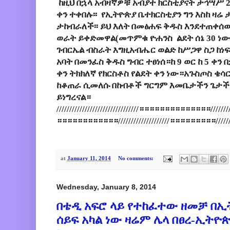
ከዚህ በኋላ አብዛኛዎቹ አብያተ ክርስቲያናት ታኅሣሥ 25
ቀን ተቀበሉ፡፡ የኢትዮጵያ ቤተክርስቲያን ግን እስከ ዛሬ 
ታከብራለች፡፡ ይህ እለት በመፅሐፍ ቅዱስ እንደተጠቀሰ
ወራት ይቀድመዋል(መጥምቁ ዮሐንስ ልደት ሰኔ 30 ነው
ገብርኤል ብስራት እግዚአብሔር ወልድ ከሥጋዋ ስጋ ከነፍሷ
አባት በመንፈስ ቅዱስ ግብር ተፀነሰ።ከ 9 ወር ከ 5 ቀን 
ቀን ትክክለኛ የክርስቶስ የልደት ቀን ነው።አጉስጦስ ቄሳ
ከቆጠራ ሲመለሱ በከብቶች ግርግም እመቤታችን ጌታች
ይነግረናል።
////////////////////////////////።።።።።።።።።።።።።።/////////
።።።።።።።።።።።።////////////////////።።።።።።።።።//////
at
January 11, 2014
No comments:
Wednesday, January 8, 2014
በቴዲ አፍሮ ላይ የተከፈተው ዘመቻ በ
ሰይፍ አካል ነው ዛሬም ሌላ በፀረ-ኢትዮ