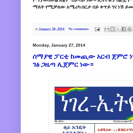
የማያወላውል አቋም ስታሳይ ነው። ኢትዮጵያ ከፊቷ የሚ
ማለት የሚቻለው አሜሪካ በርታ በይ ቀጥይ ገና ነሽ ይ
at
January 30, 2014
No comments:
Monday, January 27, 2014
ሰማያዊ ፓርቲ ከመጪው አርብ ጀምሮ ነገ
ገፅ ጋዜጣ ሊጀምር ነው።