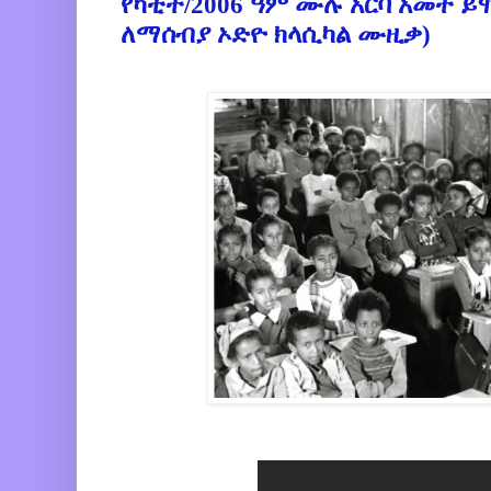
የካቲት/2006 ዓም ሙሉ አርባ አመት ይ
ለማሰብያ ኦድዮ ክላሲካል ሙዚቃ)