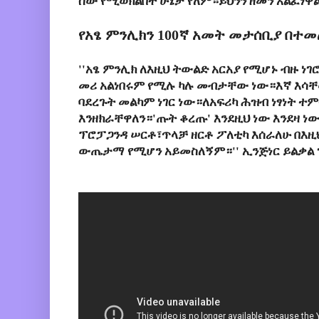
ሰው የሚወክልበት ሁኔታ የለም።ይህንን ዘመን አልፈነዋ
የአፄ ምንሊክን 100ኛ አመት መታሰቢያ በተ
''አፄ ምንሊክ ለእዚህ ትውልድ አርአያ የሚሆኑ ብዙ 
መሪ አልነበሩም የሚሉ ካሉ መብታቸው ነው።እኛ እሳቸው
ባደረጉት መልካም ነገር ነው።ለአፍሪካ ሕዝብ ነፃነት 
እንዘክራቸዋለን።'ጡት ቆረጡ' እንደዚህ ነው እንደዛ ነው
ፕሮፓጋንዳ ሠርቶ፣ጥላቻ ዘርቶ ፖለቲካ እሰራለሁ በእዚ
ውጤታማ የሚሆን አይመስለኝም።'' ኢንጅነር ይልቃል 