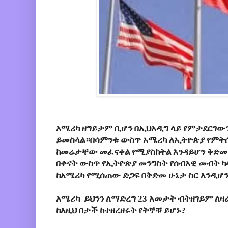
አሜሪካ ዘግይታም ቢሆን በኢህአዲግ ላይ የምታደርገውን
ይመስላል።በሳምንቱ ውስጥ አሜሪካ ለኢትዮጵያ የምትሰ
ከመሬታቸው መፈናቀል የሚያስከትል እንዳይሆን ቅድመ 
በቀናት ውስጥ የኢትዮጵያ መንግስት የሰብአዊ መብት ካላ
ከአሜሪካ የሚሰጠው ድጋፍ በቅድመ ሁኔታ ስር እንዲሆን
አሜሪካ ይህንን ለማድረግ 23 አመታት ብትዘገይም ለ
ከእዚህ በታች ከተዘረዘሩት የትኞቹ ይሆኑ?