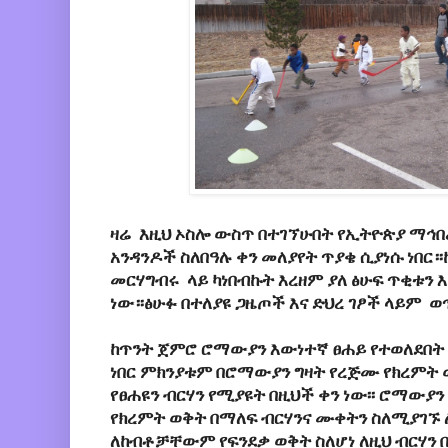
ዛሬ እዚህ ኦስሎ ውስጥ በተገኘሁበት የኢትዮጵያ ማኅበረ
አንዳንዶች ስለበዓሉ ቀን መለያየት ጥያቄ ሲያነሱ ነበር
መርሃግብሩ ላይ ካነበብኩት እረዘም ያለ ፅሁፍ ጥቂቱን 
ነው።ፅሁፉ በተለያዩ ጋዜጦች እና ድህረ ገፆች ላይም ወ
ከጥንት ጀምሮ ሮማውያን እውነተኛ ፀሐይ የተወለደበት ቀ
ነበር ምክንያቱም በሮማውያን ግዛት የረጅሙ የክረምት
የፀሐዩን ብርሃን የሚያዩት በዚህች ቀን ነው፡፡ ሮማውያ
የክረምት ወቅት በማለፍ ብርሃንና ሙቀትን ስለሚያገ
ለከብቶቻቸውም የፍንደቃ ወቅት ስለሆነ ለዚህ ብርሃን 