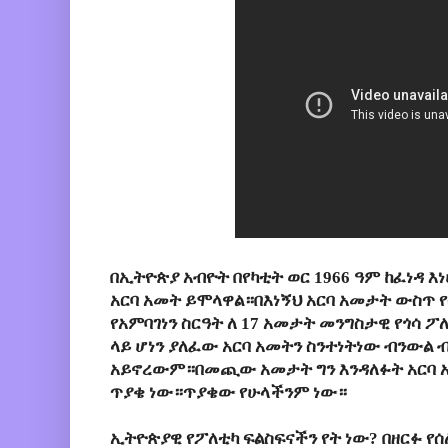
በኢትዮጵያ አብዮት በየካቲት ወር 1966 ዓም ከፈነዳ 
አርባ አመት ይሞላዋል።በእነኝህ አርባ አመታት ውስጥ የ
የአምባገነን ስርዓት ለ 17 አመታት መንግስታዊ የጎሳ ፖ
ላይ ሆነን ያለፈው አርባ አመትን ስንተነትነው ብንውል 
አይኖረውም።በመጪው አመታት ግን እንዳለፉት አርባ አ
ጥያቄ ነው።ጥያቄው የሁላችንም ነው።
ኢትዮጵያዊ የፖለቲካ ፍልስፍናችን የት ነው? በዘርፉ የ