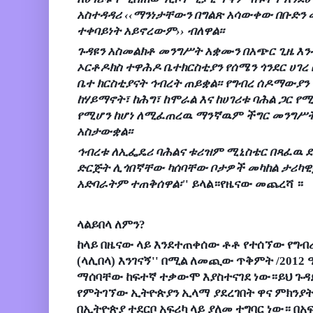
አስተዳዳሪ ‹‹ማንነታቸውን በግልጽ አሳውቀው በቡድ
ተቀባይነት አይኖረውም›› ብለዋል፡፡
ጉዳዩን አስመልክቶ መንግሥት አቋሙን በአጭር ጊዜ እ
ኦርቶዶክስ ተዋሕዶ ቤተክርስቲያን የሰሜን ጎንደር ሀገረ
ቤተ ክርስቲያናት ኅብረት ጠይቋል፡፡ የግብረ ሰዶማውያን
ከሃይማኖት፣ ከሕግ፣ ከሞራል እና ከሀገሪቱ ባሕል ጋር የ
የሚሆን ከሆነ ለሚፈጠረዉ ማንኛዉም ችግር መንግሥት
አስታውቋል፡፡
ኅብረቱ ለኢፌዴሪ ባሕልና ቱሪዝም ሚኒስቴር በጻፈዉ ደ
ድርጅት ሊጎበኛቸው ካሰባቸው ቦታዎች መካከል ታሪካዊቷ
አድባራትም ተጠቅሰዋል፡'
' ይላል።የዜናው መጨረሻ ።
ላልይበላ ለምን?
ከላይ በዜናው ላይ እንደተጠቀሰው ቶቶ የተሰኘው የግብ
(ላሊበላ) እንገናኝ'' በሚል ለመጪው ጥቅምት /201
ማሰባቸው ከፍተኛ ተቃውሞ እያስተናገደ ነው።ይህ ጉዳይ
የምትገኘው ኢትዮጵያን ኢላማ ያደረገበት ዋና ምክንያት
በኢትዮጵያ ተደርቦ አፍሪካ ላይ ያለመ ተግባር ነው። በ