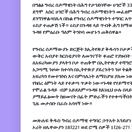
በግልፅ ግብረ ሰዶማዊነት በሕግ የታገደባቸው ሀገሮች 
ደግሞ አስር ሀገሮች በሕግ ግብረ ሰዶማዊነትን መፈፀ
ደንግገዋል።በሌላ በኩል የግብረ ሰዶማዊነትን ተግባር
ሩስያ ተጠቃሽ ነች። ሩስያ በጉዳዩ ላይ ጥብቅ ሕግ ከ
ጉዳዩ የምዕራቡ ዓለም ትንኮሳ መሆኑን ጠቅሰዋል።
የግብረ ሰዶማውያኑ ድርጅት ከኢትየጵያ ቅዱሳን ቦታዎች
ውቅር አብያተ ክርስቲያናት ለመገናኘት ቀጠሮ የያዙበት
ለአፍሪካውያን ያላትን ቦታ ተጠቅሞ በኢትዮጵያ ተሻግሮ
አጋጣሚ ጉዞው ከተሳካ በኢትዮጵያ ያደረጉትን ጉዞ ትል
አፍሪካን የመተንኮስ እና በምሳሌነት ለማስያዝ ያለመ ነው
የከበረ ዕምነት ላይ የተቃጣ ጥቃት ነው።ጉዳዩ የሃይማኖት
የሞራል ጉዳይ ብቻ አይደለም።ጉዳዩ ከእነዚህ ሁሉ በላይ
ያማይፈፅሙት ከዘመናት በፊት ምድራችን የተቀጣችበት 
ጊዜ መታሰቡ በራሱ አሳዛኝ ነው።
መጽሐፍ ቅዱስ ግብረ ሰዶማዊ ተግባር ኃጥአት እንደሆነ ይ
ኦሪት ዘሌዋውያን 18፤22፣ ወደ ሮሜ ሰዎች 1፤26-27፣ 1