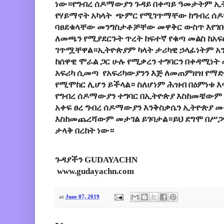
ነው።የግብረ ሰዶማውያን ጉዳይ በቀጣይ ዓመታትም ኢትዮ
የሃይማኖት አካላት ጭምር የሚገጥማቸው ከግብረ ሰዶ
ባፀደቁላቸው መንግስታቶቻቸው መዋቅር ውስጥ እየገቡ 
ለመጫን የሚያደርጉት ጥረት ከፍተኛ የቁጣ መልስ ከአ
ገጥሟቸዋል።ኢትዮጵያም ካላት ታሪካዊ ኃላፊነትም አንፃ
ከሰዋዊ ሞራል ጋር ሁሉ የሚቃረን ተግባርን በቀዳሚነት 
አፍሪካ ሲመጣ የአፍሪካውያንን እጅ ለመጠምዘዝ የማ
የሚሞከር ሊሆን ይችላል። ስለሆነም ሕዝብ በዕምነቱ እና
የግብረ ሰዶማውያን ተግባር በኢትዮጵያ እስከመቼውም 
አቀፍ ፀረ ግብረ ሰዶማውያን እንቅስቃሴን ኢትዮጵያ መ
እስከመጨረሻውም መታገል ይገባታል።
ይህ ደግሞ በሥጋ
ታላቅ በረከት ነው።
ጉዳያችን GUDAYACHN
www.gudayachn.com
at
June 07, 2019