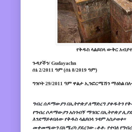
የቅዱስ ላልይበላ ውቅር አብያ
ጉዳያችን/ Gudayachn
ሰኔ 2/2011 ዓም (ሰኔ 8/2019 ዓም)
ግንቦት 29/2011 ዓም ዋልታ ኢንፎርሜሽን ማዕከል በለ
ግብረ ሰዶማውያን በኢትዮጵያ ለማድረግ ያቀዱትን የቅ
የግብረ ሶዶማውያን አስጎብኝ ማኅበር በኢትዮጵያ ሊያደ
እንደማይቀበለው የቅዱስ ላልይበላ ገዳም አስታወቀ፡፡
መቀመጫውን በአሜሪካ ያደረገው ‹ቶቶ› የተባለ የግብ