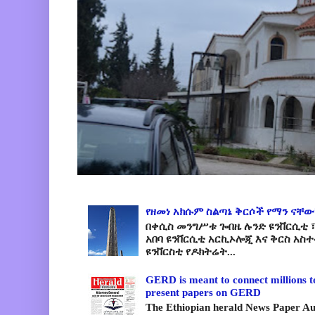
የዘመነ አክሱም ስልጣኔ ቅርሶች የማን ናቸው
በቀሲስ መንግሥቱ ጐበዜ ሉንድ ዩንቨርሲቲ ፣
አበባ ዩንቨርሲቲ አርኪኦሎጂ እና ቅርስ አስ
ዩንቨርስቲ የዶክትሬት...
GERD is meant to connect millions t
present papers on GERD
The Ethiopian herald News Paper A