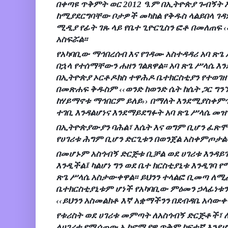
በቀጣዩ ጥቅምት ወር 2012 ዓ.ም በኢትዮጵያ ጉብኝት 
ከሚያደርግባቸው ቦታዎች መካከል የቅዱስ ላልይበላ ገዳ
ሚዲያ የፊት ገጹ ላይ የቤተ ጊዮርጊስን ፎቶ በመለጠፍ ‹
አስፍሯል፡፡
የአካባቢው ማኅበረሰብ እና የገዳሙ አስተዳዳሪ አባ ጽጌ
በኋላ የተሰማቸውን ሐዘን ገልጸዋል፡፡ አባ ጽጌ ሥላሴ እ
በኢትዮጵያ ኦርቶዶክስ ተዋሕዶ ቤተክርስቲያን የተወገዘ 
በመጽሐፍ ቅዱስም ‹‹ወንድ ከወንድ ሴት ከሴት ጋር ግንኙ
ከሃይማኖቱ ማኅበርም ይለይ›› በማለት እንደሚያስቀምጥ
ተገቢ እንዳልሆነና እንደማይደግፉት አባ ጽጌ ሥላሴ መዝገ
በኢትዮጵያውያን ባሕል፣ እሴት እና ወግም ቢሆን ፈጽሞ 
የሀገሪቱ ሕግም ቢሆን ድርጊቱን በወንጀል አስቀምጦታል፡
በመሆኑም አስጎብኝ ድርጅቱ ቢቻል ወደ ሀገሪቱ እንዳይ
እንዲችል፤ ካልሆነ ግን ወደ ቤተ ክርስቲያኒቱ እንዲገባ
ጽጌ ሥላሴ አስታውቀዋል፡፡ ይህንን ተላልፎ ቢመጣ ለሚ
ቤተክርስቲያኒቱም ሆነች የአካባቢው ምዕመን ኃላፊነቱ
‹‹ይህንን አስመልክቶ እኛ አቋማችንን በደብዳቤ አሳውቀና
የቱሪስት ወደ ሀገሪቱ መምጣት ለአስጎብኝ ድርጅቶች፣ 
ለሀገሪቱ የሚሰጠው ኢኮኖሚያዊ ጥቅም ከፍተኛ እንደሆ