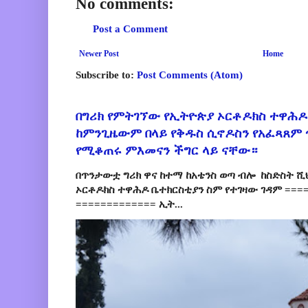
No comments:
Post a Comment
Newer Post
Home
Subscribe to:
Post Comments (Atom)
በግሪክ የምትገኘው የኢትዮጵያ ኦርቶዶክስ ተዋሕዶ
ከምንጊዜውም በላይ የቅዱስ ሲኖዶስን የአፈጻጸም
የሚቆጠሩ ምእመናን ችግር ላይ ናቸው።
በጥንታውቷ ግሪክ ዋና ከተማ ከአቴንስ ወጣ ብሎ ከስድስት ሺ
ኦርቶዶክስ ተዋሕዶ ቤተክርስቲያን ስም የተገዛው ገዳም ====
============= ኢት...