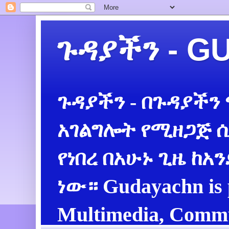
ጉዳያችን - 
ጉዳያችን - በጉዳያችን
አገልግሎት የሚዘጋጅ ሲ
የነበረ በአሁኑ ጊዜ ከአ
ነው። Gudayachn is 
Multimedia, Commu