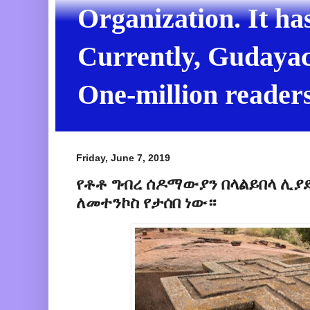
Organization. It ha
Currently, Gudayach
One-million readers
Friday, June 7, 2019
የቶቶ ግብረ ሰዶማውያን በላልይበላ ሊያደ
ለመተንኮስ የታሰበ ነው።