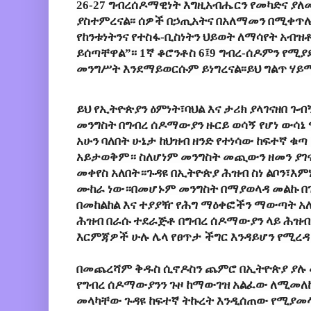
26-27 ግብረሰዶማዊነት እግዚአብሔርን የመካድና ያ
ያስተምረናል፡፡ ሰዎች በኃጢአትና በአለማመን በሚቀጥሉ
የከንቱነትንና የተስፋ-ቢስነትን ህይወት ለማሳየት አብዝቶ
ይሰጣቸዋል”፡፡ 1ኛ ቆሮንቶስ 6፤9 ግብረ-ሰዶምን የሚ
መንግሥት እንደማይወርሱም ይነግረናል፡፡ይህ ግልጥ ሃይ
ይህ የኢትዮጵያን ዕምነት፣ባህል እና ታሪክ ያላገናዘበ ጉ
መንግስት በግብረ ሰዶማውያን ዙርይ ወሳኝ የሆነ ውሳኔ
አሁን ባለበት ሁኔታ ከህዝብ ዘንድ የተነሳው ከፍተኛ ቁ
አይታወቅም። ስለሆነም መንግስት መጪውን ዘመን ያገና
መቀየስ አለበት።ጉዳዩ በኢትዮጵያ ሕዝብ ስነ ልቦን፣እምነ
ሙከራ ነው።በመሆኑም መንግስት በማያወላዳ መልኩ በ
በመከልከል እና ተያያዥ የሕግ ማዕቀፎችን ማውጣት አ
ሕዝብ በራሱ ተደራጅቶ በግብረ ሰዶማውያን ላይ ሕ
እርምጃዎች ሁሉ ሌላ የፀጥታ ችግር እንዳይሆን የሚረ
በመጨረሻም ቅዱስ ሲኖዶስን ጨምሮ በኢትዮጵያ ያሉ
የግብረ ሰዶማውያንን ጉዞ ከማውገዝ አልፈው ለሚመለ
መላካቸው ጉዳዩ ከፍተኛ ትኩረት እንዲሰጠው የሚያመላ