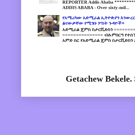
REPORTER Addis Ababa *********
ADDIS ABABA - Over sixty-mil...
የአሜሪካው አድሚራል ኢትዮጵያን እንውረር
ልናውቃቸው የሚገቡ ሦስት ጉዳዮች።
አድሚራል ጄምስ ስታርቪድስን =========
=============== ብሉምበርግ የተሰ
አምድ ስር የአድሚራል ጄምስ ስታርቪድስን 
Getachew Bekele.