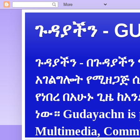
ጉዳያችን - 
ጉዳያችን - በጉዳያችን
አገልግሎት የሚዘጋጅ ሲ
የነበረ በአሁኑ ጊዜ ከአ
ነው። Gudayachn is 
Multimedia, Commu