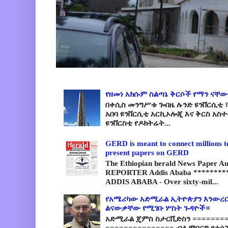
የዘመነ አክሱም ስልጣኔ ቅርሶች የማን ናቸው
በቀሲስ መንግሥቱ ጐበዜ ሉንድ ዩንቨርሲቲ ፣
አበባ ዩንቨርሲቲ አርኪኦሎጂ እና ቅርስ አስ
ዩንቨርስቲ የዶክትሬት...
GERD is meant to connect millions t
present papers on GERD
The Ethiopian herald News Paper A
REPORTER Addis Ababa *********
ADDIS ABABA - Over sixty-mil...
የአሜሪካው አድሚራል ኢትዮጵያን እንውረር
ልናውቃቸው የሚገቡ ሦስት ጉዳዮች።
አድሚራል ጄምስ ስታርቪድስን =========
=============== ብሉምበርግ የተሰ