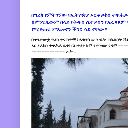
በግሪክ የምትገኘው የኢትዮጵያ ኦርቶዶክስ ተዋሕዶ
ከምንጊዜውም በላይ የቅዱስ ሲኖዶስን የአፈጻጸም
የሚቆጠሩ ምእመናን ችግር ላይ ናቸው።
በጥንታውቷ ግሪክ ዋና ከተማ ከአቴንስ ወጣ ብሎ ከስድስት ሺ
ኦርቶዶክስ ተዋሕዶ ቤተክርስቲያን ስም የተገዛው ገዳም ====
============= ኢት...