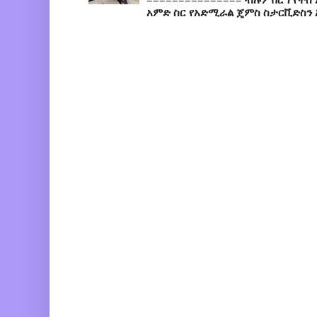
አምድ ስር የአድሚራል ጄምስ ስታርቪድስን 