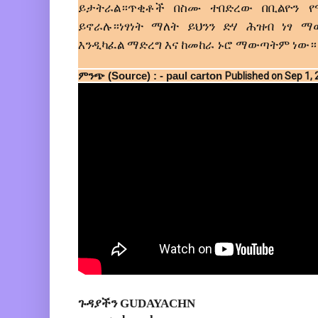
ይታትራል።ጥቂቶች በስሙ ተበድረው በቢልዮን የ
ይኖራሉ።ነፃነት ማለት ይህንን ድሃ ሕዝብ ነፃ ማ
እንዲካፈል ማድረግ እና ከመከራ ኑሮ ማውጣትም ነው
ምንጭ (Source) : - paul carton
Published on Sep 1,
ጉዳያችን GUDAYACHN