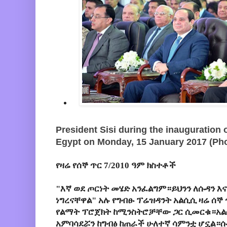
President Sisi during the inauguration 
Egypt on Monday, 15 January 2017 (Ph
የዛሬ የሰኞ ጥር 7/2010 ዓም ክስተቶች
"እኛ ወደ ጦርነት መሄድ አንፈልግም።ይህንን ለሱዳን 
ነግረናቸዋል" አሉ የግብፁ ፕሬዝዳንት አልሲሲ ዛሬ ሰኞ 
የልማት ፕሮጀክት ከሚንስትሮቻቸው ጋር ሲመርቁ።አልሲስ
አምባሳደሯን ከግብፅ ከጠራች ሁለተኛ ሳምንቷ ሆኗል።ሱ