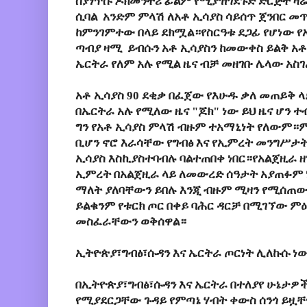
ስያነጥሱ ዶክመንተሪ ፊልም የሚያዝጎደጉድ ድርጅት ዛሬ
ሲባል አንድም ምላሽ ለአቶ ኢሳያስ ሳይሰጥ ጀንበር መ
ከምንገምተው በላይ ደክሟል።የስርዓቱ ደጋፊ የሆነው የ
ጣብያ ዛሚ ይብሱን አቶ ኢሳያስን ከመውቀስ ይልቅ አቶ
ኤርትራ የለም አሉ የሚል ዜና ብቻ መዘገቡ ሌላው አስ
አቶ ኢሳያስ 90 ደቂቃ በፈጀው የእሁዱ ቃለ መጠይቅ ላ
በኤርትራ አሉ የሚለው ዜና "ጆክ" ነው ይህ ዜና ሆን 
ግን የአቶ ኢሳያስ ምላሽ ብዙም ተአማኒነት የለውም።ም
ቢሆን ኖሮ እራሳቸው የግብፅ እና የኢምረት መንግሥታት
ኢሳያስ እስኪያስተባብሉ ባልተጠበቀ ነበር።የአልጀዚራ ዘገ
ኢምረት በአልጀዚራ ላይ ለመውረድ ሰዓታት አያጠፉም 
ማለት ያለባቸውን ይበሉ እንጂ ብዙም ሚዛን የሚሰጠው 
ይልቁንም የቱርክ ጦር በቀይ ባሕር ዳርቻ በሚገኘው ምዕ
መስፈራቸውን ወቅሰዋል።
ኢትዮጵያ፣ግብፅ፣ሱዳን እና ኤርትራ ጦርነት ሊለኩሱ ነ
በኢትዮጵያ፣ግብፅ፣ሱዳን እና ኤርትራ በተለያየ ሁኔታዎ
የሚያደርጋቸው ጉዳይ የምጣኔ ሃብት ቀውስ ሰንጎ ይዟቸ