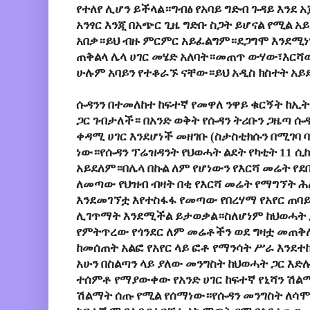
የተለየ ሊሆን ይችላል።ግብፅ የአባይ ግድብ ጉዳይ እንደ 
አንፃር እንጂ በአጭር ጊዜ ግድቡ ስጋት ይሆናል የሚል 
አበቃ።ይህ ብዙ ምርምር አይፈልግም።ደጋግሞ እንደሚነገ
ጠቅልላ ሌላ ሀገር መሄድ አለባት።መጠጥ ውሃው፣እር
ሁሉም አባይን የተቆራኙ ናቸው።ይህ አዲስ ክስተት አይ
ሱዳንን በተመለከተ ከፍተኛ የመዋለ ንዋይ ቁርኝት ከኢ
ጋር ገብታለች። በአንድ ወቅት የሱዳን ትሪቡን ጋዜጣ ሱ
ቀዳሚ ሀገር እንደሆነች መዘገቡ (ስታስቲክሱን በሚገባ 
ነው።የሱዳን ፕሬዝዳንት የህወሓት ልደት የካቲት 11 
አይደለም።በሌላ በኩል ለም የሆነውን የእርሻ መሬት የደ
ለመጣው የህዝብ ብዛት በቂ የእርሻ መሬት የማግኘት ሕ
እንደመገኘቷ እየተስፋፋ የመጣው የበረሃማ የአየር ጠ
ሊገጥማት እንደሚችል ይታወቃል።ስለሆነም ከህወሓት 
የምትጥረው የጎንደር ለም መሬቶችን ወደ ግዛቷ መጠቅለ
ከመሰጠት አልፎ የአየር ላይ ፎቶ የማንሳት ሥራ እንደተ
አሁን በስልጣን ላይ ያለው መንግስት ከህወሓት ጋር እድ
ተሰምቶ የማያውቀው የአንድ ሀገር ከፍተኛ የኒሻን ሽል
ሽልማት ሰጡ የሚል የሰማነው።የሱዳን መንግስት ለሳሞ