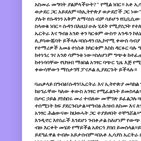
አስመራ መግባት ያልቻላችሁት?" የሚል ነበር። አቶ ኢ
ወታደር ጋር አይደለም።ከኢትዮጵያ ወታደሮች ጋር ነው" 
ያሉት የሱዳንን አቅም ለማሳነስ ብቻ ሳይሆን የቢቢሲው
ስላወቁ ነበር። ሱዳን በእዚህ ሁሉ ሂደት የሚያሰጋት የ
ኤርትራ እና ግብፅ አንድ ቀን ካርቱም ውስጥ አንዱን ኮ
ሊያሳውጁባት ይችላሉ።በሱዳን በኢኮኖሚ ቀውስ ሳብያ 
የተማሪዎች አመፅ ተነስቶ ከካርቱም እስከ ዳርፉር ባሉ
ከተነገረ ገና አንድ ሳምንቱ ነው።ስለሆነም ግጭቱ ከተፈ
ከተነሳባቸው የህዝብ ማዕበል አንፃር ባጭር ጊዜ እጅ የ
ቀውሳቸውን ማስታገሻ ፓናዶል ሊያደርጉት ይችላሉ።
ባጠቃላይ በግብፅ፣ሱዳን፣ኤርትራ እና ኢትዮጵያ መካከ
ከሀገራቸው ካለው ቀውስ አንፃር የሚፈልጉት ይመስላል።
በጦር ኃይል ያስከበሩ መሪ ተብለው መሞገጽ ይፈልጋሉ።
ተሰሚነት ከፍ ያደርጉበታል።የግብፅ ሕዝብ ለስሙ እና 
አንፃር ሕልውናው ከህወሓት ጋር ተያይዞበት ተቸግሯል።
እንዲኖር እየሰራች እንደሆነ ገብቶታል ስለሆነም የውጭ
ብዙ እርቀት መሄድ የማይችል አድርጎ ያሰበ ይመስላል።ይ
ይደግፈዋል ተብሎ አይታሰብም።በአቶ ኢሳያስ ኤርትራ በ