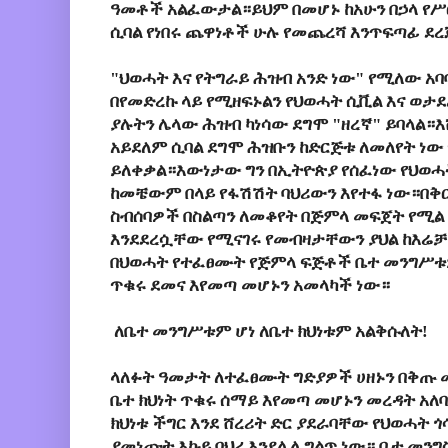
ዓመቶች አልፈውታል።ይህም በመሆኑ ከአሁን በኃላ የሥር
ሲባል የነበሩ ጨዋነቶች ሁሉ የመጨረሻ እንጥፍጣፊ ደረ
"ህወሓት እና የትግራይ ሕዝብ አንድ ነው" የሚለው አ
በየመድረኩ ላይ የሚዘፍኑልን የህወሓት ሲቪል እና ወ
ያሉትን ሌላው ሕዝብ ካነሳው ደግሞ "ዘረኛ" ይባላል።እ
አይደለም ሲባል ደግሞ ሕዝቡን ከድርጅቱ ለመለየት ነው
ይለቀቃል።እውነታው ግን በኢትዮጵያ የሰፈነው የህወሓት
ከመቼውም በላይ የፋሽሽት ባህሪውን እየተፋ ነው።በቅ
ስብሰባዎች በስልጣን ለመቆየት በጅምላ መፍጀት የሚል
እንደደረሷቸው የሚናገሩ የመብዛታቸውን ያህል ከእሬቻ 
በህወሓት የተፈፀሙት የጅምላ ፍጅቶች ቤተ መንግሥቱም
ጥቁሩ ደመና እየመጣ መሆኑን አመላካች ነው።
ለቤተ መንግሥቱም ሆነ ለቤተ ክህነቱም አልቅሱለት!
ላለፉት ዓመታት ለተፈፀሙት ግድያዎች ሀዘኑን በቅጡ 
ቤተ ክህነት ጥቁሩ ሰማይ እየመጣ መሆኑን መረዳት አለ
ክህነቱ ችግር እንደ ሸረሪት ድር ያደራባቸው የህወሓት 
ያመነጩት እኩይ ባህሪ እንደሌለ ግልጥ ነው። ቤተ መንግ