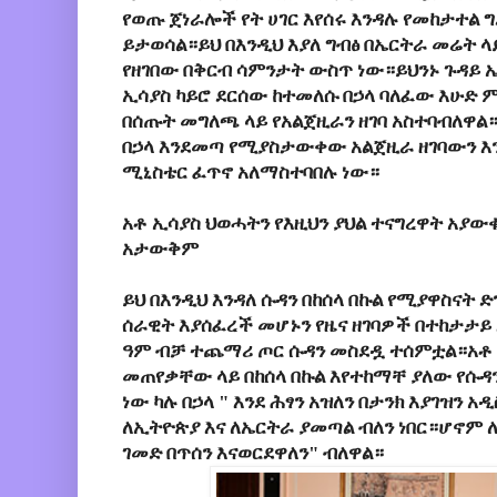
የወጡ ጀነራሎች የት ሀገር እየሰሩ እንዳሉ የመከታተል
ይታወሳል።ይህ በእንዲህ እያለ ግብፅ በኤርትራ መሬት 
የዘገበው በቅርብ ሳምንታት ውስጥ ነው።ይህንኑ ጉዳይ 
ኢሳያስ ካይሮ ደርሰው ከተመለሱ በኃላ ባለፈው እሁድ 
በሰጡት መግለጫ ላይ የአልጀዚራን ዘገባ አስተባብለዋል።
በኃላ እንደመጣ የሚያስታውቀው አልጀዚራ ዘገባውን እ
ሚኒስቴር ፈጥኖ አለማስተባበሉ ነው።
አቶ ኢሳያስ ህወሓትን የእዚህን ያህል ተናግረዋት አያ
አታውቅም
ይህ በእንዲህ እንዳለ ሱዳን በከሰላ በኩል የሚያዋስናት 
ሰራዊት እያሰፈረች መሆኑን የዜና ዘገባዎች በተከታታይ እ
ዓም ብቻ ተጨማሪ ጦር ሱዳን መስደዷ ተሰምቷል።አቶ 
መጠየቃቸው ላይ በከሰላ በኩል እየተከማቸ ያለው የሱዳ
ነው ካሉ በኃላ " እንደ ሕፃን አዝለን በታንክ እያገዝን አዲ
ለኢትዮጵያ እና ለኤርትራ ያመጣል ብለን ነበር።ሆኖም 
ገመድ በጥሰን እናወርደዋለን" ብለዋል።