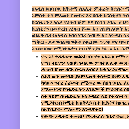
በአዲስ አበባ ቦሌ ክ/ከተማ
ሰአሊተ ምሕረት ቅድስት ማ
አምስት ቀን ምእመኑ በሙስና እና በቤተ ክርስቲያን ንብ
ክርስቲያኑን አለቃ የሂሳብ ሹም እና የሰበካ ጉባኤ ታህሳስ
ክርስቲያን በመድረስ የሂሳብ ሹሙ እና የሰበካ አባላት 
ፅህፈት ቤት፣ለአዲስ አበባ ሃገረ ስብከት እና ለቅዱስ ሲኖ
ማቅረቡ ይታወሳል።በወቅቱ የቀረበው ጥያቄ ዋና ጭ
እንደዘገበው የሚከተሉትን ነጥቦች የያዘ ነበር። እነርሱም 
ዋና አስተዳዳሪው መልአከ ብርሃን ሩፋኤል የማነ 
የማነ ብርሃን፣ የሰበካ ጉባኤው ምክትል ሊቀ መንበ
ሒሳብ ሹሙ ዘርኣ ቡሩክ ኣብርሃ ከሓላፊነታቸው
በሕገ ወጥ መንገድ ያለምእመን ተሳትፎ በዝግ አ
ካሳሁን ገብረ ሕይወት የሚመራው ሰበካ ጉባኤ ፈ
ምእመኑንና የካቴድራሉን አገልጋዮች የሚወክል ሰበ
በቀጣይም በካቴድራሉ አስተዳደር ላይ የቀረቡትን
የሚያቀርብ ኮሚቴ ከጠቅላይ ቤተ ክህነት፣ ከሀገረ 
ከአጥቢያው ምእመናን እንዲዋቀር፤
የውጭ ኦዲተር ተመድቦ የካቴድራሉ ገቢና ወጪ ኦዲ