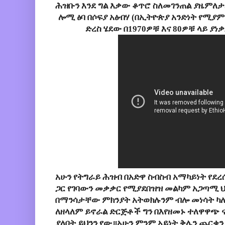
ሕዝቡን እንደ ግል እቃው ቆጥሮ ስለመገንጠል ያዜምለታ
ሎሚ ፅባ በሶፍያ አፅብሃ (በኢትዮጵያ አንድነት የሚያ
ድረስ ሄደው በ1970ዎቹ እና 80ዎቹ ላይ ያነ
አሁን የትግራይ ሕዝብ በአድዋ ስብስብ አማካይነት የደ
ጋር የገባውን መቃቃር የሚያደበዝዝ መልካም አጋጣሚ ህ
በማንሳታቸው ምክንያት አትወክሉንም ብሎ መነሳት ካለ
ለዘላለም ይኖራል ድርጅቶች ግን በእየዘመኑ ተለዋዋጭ
ያለበት ይህንን የው።አሁን ምንም አይነት ቅሌን ጨርቄ