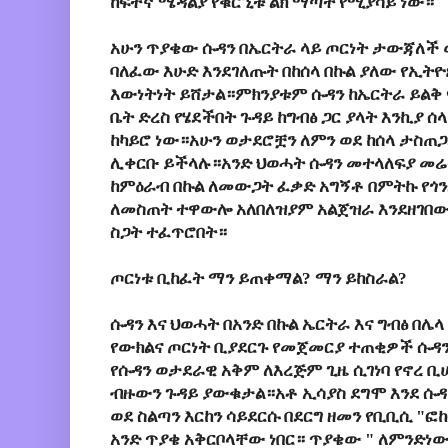
ከፍተኛ ሜዳልያ የቁርኚቱ ልክ ማጣት የሚያሳይ ነው።
አሁን ጥያቄው ሱዳን በኤርትራ ላይ ጦርነት ታውጃለች 
ባለፈው እሁድ እንደገለጡት በከሰላ በኩል ያለው የኢትዮ
እውነትነት ይሸታል።ምክንያቱም ሱዳን ከኤርትራ ይልቅ
ቤት ድረስ የሄደችበት ጉዳይ ከግብፅ ጋር ያላት እንኪ
ከካይሮ ነው።አሁን ወታደሮቿን ለምን ወደ ከሰላ ታስጠ
ሊቀርቡ ይችላሉ።አንድ ህወሓት ሱዳን መተላለፍያ መሬ
ከምዕራብ በኩል ለመውጋት ፈቃድ አግኝቶ በምትኩ የጎ
ለመስጠት ተዋውሎ አለበለዝያም አልጀዝራ እንደዘገበው
ስጋት ተፈጥሮበት።
ጦርነቱ ቢከፈት ማን ይጠቀማል? ማን ይከስራል?
ሱዳን እና ህወሓት በአንድ በኩል ኤርትራ እና ግብፅ በሌ
የውክልና ጦርነት ቢያደርጉ የመጀመርያ ተጠቂዎች ሱዳን
የሱዳን ወታደራዊ አቅም ለእረጅም ጊዜ ሲገነባ የኖረ ቢ
ብዙውን ጉዳይ ያውቁታል።አቶ ኢሳያስ ደግሞ እንደ ሱዳ
ወደ ስልጣን እርከን ሳይደርሱ በደርግ ዘመን የቢቢሲ "ፎከ
አንድ ጥያቄ አቅርቦላቸው ነበር። ጥያቄው " ለምንድነው