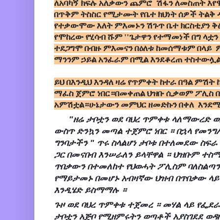
ለአባካኝ ክፍሉ አለቃውን ጨምሮ ሽፋን ለመስጠት እየሞ
በጥቅም ትስስር የሚታሙት የቤተ ክህነት ሰዎች ትልቅ 
የተቃውሞው እለት ምእመኑን ሽጉጥ ቤተ ክርስቲያን ቅ
የሞከረው የሂሳብ ሹም ''ጌታዋን የተማመነች በግ ላቷ
ተደጋግሞ በብዙ ምእመናን በዕለቱ ከመሰማቱም በላይ ም
ማንንም ኃይል አንፈራም በሚል እንደቆረጠ ተስተውሏ
ይህ በእንዲህ እንዳለ ዛሬ የጥምቀት ከተራ በዓል ምሽት 
ማፈስ ጀምሮ ነበር።በመቀጠል ህዝቡ ሲቃወም ፖሊስ በ
አምሽቷል።ሁኔታውን መምህር ዘመድኩን በቀለ እንደሚ
"ዘሬ ታቦቷን ወደ ባህረ ጥምቀቱ ላለማውረድ ወስ
ውስጥ ድንኳን መጣል ተጀምሮ ነበር ። በኋላ የመንግ
ግንባታችን " ጥሩ ስላልሆነ ታቦቱ በተለመደው ስፍራ
ጋር በመናበብ እንሠራለን ይላቸዋል ። ህዝቡም ተስማማ
ጥበቃውን በተመለከተ የህወሓት ፖሊስም ባለስልጣን
የማይታመኑ በመሆኑ አብዛኛው ህዝብ በጥበቃው ላይ
እንዲሄድ ይስማማሉ ።
ጉዞ ወደ ባህረ ጥምቀቱ ተጀመረ ። መሃል ላይ የፌደራ
ታቦቷን አጅቦ የሚዘምሩትን ወጣቶች አያስገደደ ወዳ