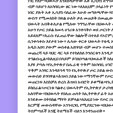
ነገር የለም።ህወሓት እንደከዳቻቸው አቶ ኢሳያስ ደግ
ብቻ ሳይሆን ለአካባቢው ፀር ነው።ለእዚህም ኃላፊነት 
ነበር ያሉት አቶ ኢሳያስ ባለፈው እሁድ መግለጫቸው።
ውስጥ የሚመለከት ክፍል ሁለት ቃለ መጠይቅ በመጪው
ህወሓት አብቅቶለታል የሚለው ንግግራቸው በህወሓት 
አሁን የጦር ኃይል ከመላ ሀገሪቱ አንቀሳቅሶ ወደ ጦርነት
አይደለም።እራሱ የፈጠራቸው ክልሎች በተለይ የኦሮምያ
ሲንቀሳቀሱ እየታዩ ነው። ሌላው ቀርቶ ህወሓት የቴ
አዲስ አበባ ያውም መስቀል አደባባይ ብቻ መሆኑ ተመስ
መጨረሻ ላይ ባህር ዳር ላይ የተከለከለ ኮንሰርቱን እን
ተገልብጧል።ከእዚህ በላይም ይገለበጣል።ህወሐቶች ከእ
እያዩ ያጣሉ።የኢትዮጵያ በሔራዊ ጥቅም ከአካባቢ ሀገሮ
ጥቅም አንፃር እንዳይጎዳ ግን የኢትዮጵያ ጦር ኃይል ውስ
መውሰድ ይገባዋል።ሕዝብ ኃይል ነው።ማንኛውም የጦር 
መጠርነፍ እስከቻለ ድረስ ሕዝብ አብሮት ይቆማል።የ
ይከበራል።ጦርነቱ ካልቀረ ህወሓትም የኢትዮጵያ ታሪ
አለባቸው።ከህወሓት የበለጠ ጠላት ከኢትዮጵያ ፊት አ
እንደቆሙ በትክክል ማየት ይቻላል።ለእዚህ ነው የጦር 
እርምጃ መውሰዳቸው አንገብጋቢ የሚያደርገው።በህወሓ
ትሰምጣለች እንጂ ትለማለች ብለን እንዳንጠብቅ።