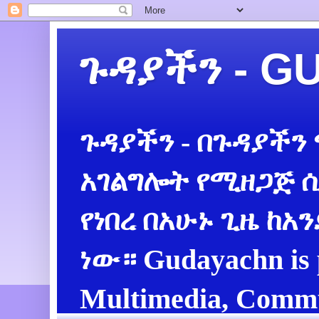
ጉዳያችን - 
ጉዳያችን - በጉዳያችን
አገልግሎት የሚዘጋጅ ሲ
የነበረ በአሁኑ ጊዜ ከአ
ነው። Gudayachn is 
Multimedia, Commu