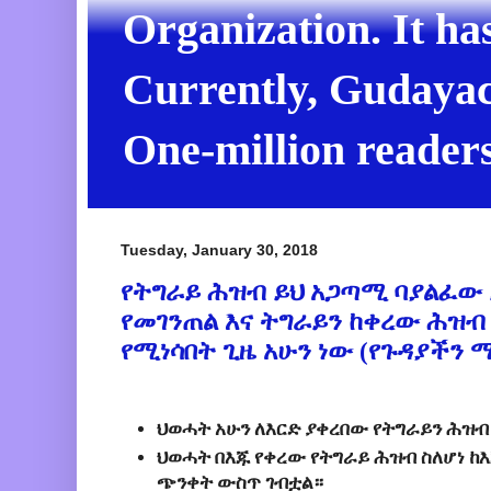
Organization. It ha
Currently, Gudayach
One-million readers
Tuesday, January 30, 2018
የትግራይ ሕዝብ ይህ አጋጣሚ ባያልፈው
የመገንጠል እና ትግራይን ከቀረው ሕዝ
የሚነሳበት ጊዜ አሁን ነው (የጉዳያችን 
ህወሓት አሁን ለእርድ ያቀረበው የትግራይን ሕዝብ
ህወሓት በእጁ የቀረው የትግራይ ሕዝብ ስለሆነ ከ
ጭንቀት ውስጥ ገብቷል።