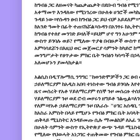
ከግብፅ ጋር ለዘመናት ካጨቃጨቃት በደቡብ ግብፅ የሚገ
አቀማመጥ እንዳለው የሚነገረው በሁለቱ ሀገሮች መካከ
ጉዳይ ነው።የሱዳን ፀብ ከግብፅ ጋር ይህ ብቻ አይደለም።
ከአንድ ዓመት በፊት ተጠናክሯል።ሱዳን በአንፃሩ ከኢትዮ
ከግብፅ የተለየ መንገድ ይዛለች።ይህም ሆኖ ግን አሁንም 
ውስጥ ይገባሉ ወይ? የሚለው ጥያቄ በብዙዎች ውስጥ የ
አምባሳደሯን በእዚህ ወር መጀመርያ ሳምንት ከካይሮ ከ
መንግሥታት የፀጥታው ምክር ቤት ግብፅን ካሳጣች በኃላ
አለመሆኑን ያመላክታል።
አልሲስ በዲፕሎማሲ ንግግር "ከወንድሞቻችን ጋር ፀብ 
ኃይለማርያም ከአዲስ አበባ ተነስተው ግብፅ ይገባሉ እየተ
ዜና መሰረት የአቶ ሃይለማርያም የሰኞ ጉዞ መሰረዙ ተ
ሃይለማርያም ጉዞ ወደ ሮብ መዞሩን ዘግይቶ ገልጧል።ለ
የለም።የአቶ ኃይለማርያም ጉዞ በእራሱ "ሀገር አሰዳቢ 
ከአስራ አምስት በላይ የሚሆኑ የግብፅ ምክር ቤት አባላ
ጠቅላይ ሚኒስትር እንዳይመጡ ሲሉ ማመልከቻ ለአፈ ጉ
በሁለት ሳምንት ውስጥ የኢትዮጵያ ውጭ ጉዳይ ሚኒስቴ
የሚለው የህወሓት አነጋገር ተጠቅመው የግብፅ ምክር ቤ