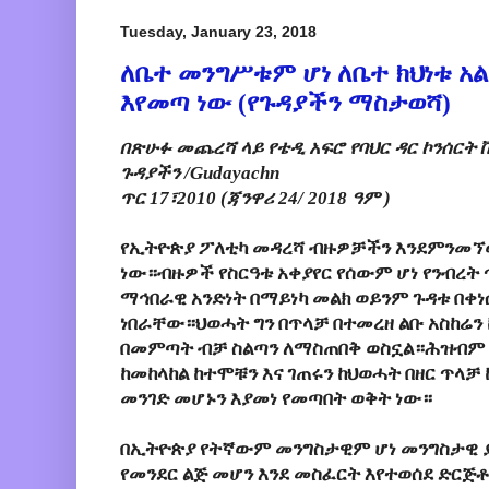
Tuesday, January 23, 2018
ለቤተ መንግሥቱም ሆነ ለቤተ ክህነቱ አ
እየመጣ ነው (የጉዳያችን ማስታወሻ)
በጽሁፉ መጨረሻ ላይ የቴዲ አፍሮ የባህር ዳር ኮንሰርት 
ጉዳያችን /Gudayachn
ጥር 17፣2010 (ጃንዋሪ 24/ 2018 ዓም )
የኢትዮጵያ ፖለቲካ መዳረሻ ብዙዎቻችን እንደምንመኘው
ነው።ብዙዎች የስርዓቱ አቀያየር የሰውም ሆነ የንብረት 
ማኅበራዊ አንድነት በማይነካ መልክ ወይንም ጉዳቱ በቀነ
ነበራቸው።ህወሓት ግን በጥላቻ በተመረዘ ልቡ አስከሬን 
በመምጣት ብቻ ስልጣን ለማስጠበቅ ወስኗል።ሕዝብም የ
ከመከላከል ከተሞቹን እና ገጠሩን ከህወሓት በዘር ጥላቻ
መንገድ መሆኑን እያመነ የመጣበት ወቅት ነው።
በኢትዮጵያ የትኛውም መንግስታዊም ሆነ መንግስታዊ 
የመንደር ልጅ መሆን እንደ መስፈርት እየተወሰደ ድርጅ