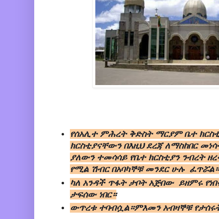
የሰአሊተ ምሕረት ቅድስት ማርያም ቤተ ክርስ
ክርስቲያናቸውን በእዚህ ደረጃ ለማስከበር መነ
ያለውን ተመሳሳይ የቤተ ክርስቲያን ንብረት ዘረፋ
የሚል ሽብር በአባካኞቹ መንደር ሁሉ ፈጥሯል።
ካለ አንዳች ጥፋት ታቦት አጅበው ይዘምሩ የነ
ታፍሰው ነበር።
ውጥረቱ ተባብሷል።ምእመን አብዛኞቹ የታሰሩት