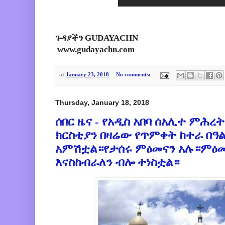
ጉዳያችን GUDAYACHN
www.gudayachn.com
at
January 23, 2018
No comments:
Thursday, January 18, 2018
ሰበር ዜና - የአዲስ አበባ ሰአሊተ ምሕ
ክርስቲያን በዛሬው የጥምቀት ከተራ በዓ
አምሽቷል።የታሰሩ ምዕመናን አሉ።ምዕመ
እናስከብራለን ብሎ ተነስቷል።