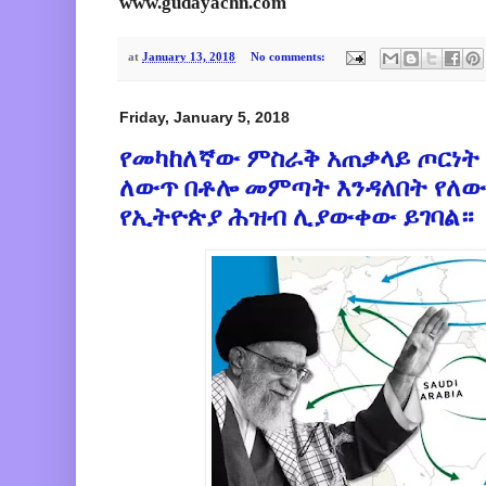
www.gudayachn.com
at
January 13, 2018
No comments:
Friday, January 5, 2018
የመካከለኛው ምስራቅ አጠቃላይ ጦርነት
ለውጥ በቶሎ መምጣት እንዳለበት የለው
የኢትዮጵያ ሕዝብ ሊያውቀው ይገባል።