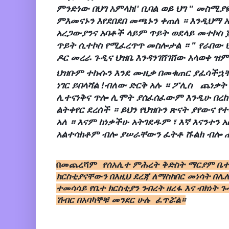
ምንድነው በህግ አምላክ!' ቢባል ወይ ህግ " መስሚያ
ምእመናኑን እየደበደበ መጫኑን ቀጠለ ። እንዲህማ 
አረጋውያንና አባቶች ላይም ጥይት ወደላይ መተኮስ
ጥይት ሲተኮስ የሚፈረጥጥ መስሎታል ። " የራበው ህ
ዶር መረራ ጉዲና ህዝቤ እንዳንገሸገሸው አላወቀ ዝም
ህዝቡም ተኩሱን እንደ ሙዚቃ በመቁጠር ያፈሳችኋቸ
ነገር ይበላሻል !ብለው ድርቅ አሉ ። ፖሊስ ጨነቃት 
ሊተናነቅና ጥሎ ሊሞት ያሰፈሰፈውም እንዲሁ በረከተ
ልትቀየር ደረሰች ። ይህን የህዝቡን ጽናት ያየውና የ
አለ ። እናም ከነቃችሁ አትገደዱም ፣ እኛ እናንተን አ
አልተሳክቶም ብሎ ያሠራቸውን ፈትቶ ሹልክ ብሎ 
በመጨረሻም
የሰአሊተ ምሕረት ቅድስት ማርያም ቤተ
ክርስቲያናቸውን በእዚህ ደረጃ ለማስከበር መነሳት በ
ተመሳሳይ የቤተ ክርስቲያን ንብረት ዘረፋ እና ብክነት 
ሽብር በአባካኞቹ መንደር ሁሉ ፈጥሯል።