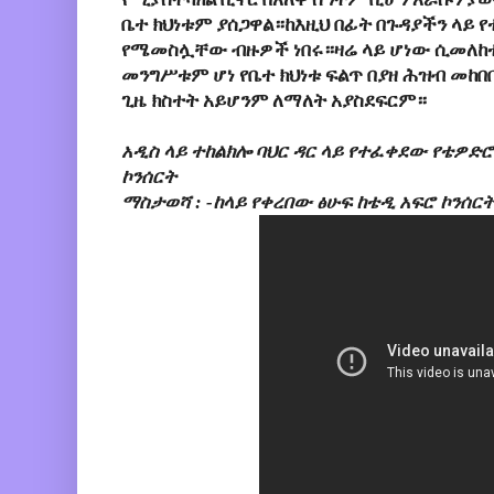
ቤተ ክህነቱም ያሰጋዋል።ከእዚህ በፊት በጉዳያችን ላይ 
የሜመስሏቸው ብዙዎች ነበሩ።ዛሬ ላይ ሆነው ሲመለከ
መንግሥቱም ሆነ የቤተ ክህነቱ ፍልጥ በያዘ ሕዝብ መከ
ጊዜ ክስተት አይሆንም ለማለት አያስደፍርም።
አዲስ ላይ ተከልክሎ ባህር ዳር ላይ የተፈቀደው የቴዎድሮስ
ኮንሰርት
ማስታወሻ : -ከላይ የቀረበው ፅሁፍ ከቴዲ አፍሮ ኮንሰር