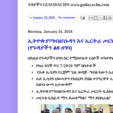
ጉዳያችን GUDAYACHN www.gudayachn.com
at
January 18, 2018
No comments:
Monday, January 15, 2018
ኢትዮጵያ፣ግብፅ፣ሱዳን እና ኤርትራ ጦር
(የጉዳያችን ልዩ ዘገባ)
በእዚህ የጉዳያችን ዘገባ ስር የሚከተሉት ርዕሶች ተካተዋል
የዛሬ የሰኞ ጥር 7/2010 ዓም ክስተቶች
የአቶ ኢሳያስ የረጅም ጊዜ ወዳጅ -ግብፅ
እውን ኤ
አቶ ኢሳያስ ህወሓትን የእዚህን ያህል ተናግረዋት
ስድብ ውጣ አታውቅም
ኢትዮጵያ፣ግብፅ፣ሱዳን እና ኤርትራ ጦርነት ሊለኩ
ጦርነቱ ቢከፈት ማን ይጠቀማል? ማን ይከስራል?