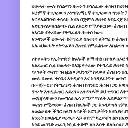
ህወሓት ሙሉ የስልጣን ዘመኑን ያሳለፈው ሕዝብ ከህ
ኦሮምኛ ተናጋሪውን ኦነግ፣አማርኛ ተናጋሪውን ግንቦት 7
እና የአልሸባብ ተላላኪ እያለ በጅምላ ሕዝብ እየፈረጀ እ
አድርጎናል።ለስልጣኑ ሲል ለእርድ የማያቀርበው ሕዝብ 
ለእርድ ያቀረበው የትግራይን ሕዝብ ነው።
አንዳንዶች ህወሓት ከትግራይ ስለተነሳ ለትግራይ ሕዝ
አሉ።ህወሓት የትግራይን ሕዝብ የምፈልገው ለስልጣን 
የተቀሩትን የኢትዮጵያ ክፍሎች ለማናከስ በተለይ በኦሮ
አልፈጠር ሲል ህወሓት በእጁ የቀረው የትግራይ ሕዝብ ስ
ጭንቀት ውስጥ ገብቷል። ይህንንም ስላወቀ ሕዝቡን በ
ሙሉ በሙሉ ተባባሪ እንዲሆን እና እንዳያፈነግጥ ወጥሮ
በመጀመርያ የትግራይን ሕዝብ ከጎንደር ሕዝብ ጋር አጣ
ግጭት እንዲፈጠር አደረገ። አንዳንዶች ይህ ተግባር ለ
መጃጃላቸውን ከመግለፅ ሌላ ምንም ማለት አይቻልም።
መጠን የሚወደው ሕዝብ ከሌሎች ጋር እንዳይጣላ የቻለው
ለወልቃይት ችግር ክላሽ እናቶች አሮጊቶችን እያስያዘ 
እንዴት በወልዲያ ጫወታ ላይ ቀድሞ ካረዎቹን ልኮ በአ
እንደ መንገድ ጠራጊ ነቢይ ቀድሞ ልኮ እሳት ይለኩሳል?