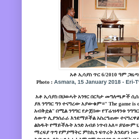
አቶ ኢሳያስ ጥር 6/2010 ዓም ጋ
Asmara, 15 January 2018 - Eri-
Photo :
አቶ ኢሳያስ በህወሓት አንፃር በርካታ መግለጫዎች ሲ
ያለ ንግግር ግን ተናግረው አያውቁም።" The game i
አብቅቷል" በሚል ንግግር የታጀበው የፕሬዝዳንቱ ንግግር
ለውጥ ሊያንሰራራ እንደማይችል አስረግጠው ተናግረዋል
ልክዱት የማይችሉት አንድ አብይ ነጥብ አለ። ይሄውም 
ማረፍያ ጥግ የምያማትር ምስኪን ፍጥረት እንደሆነ ነው።