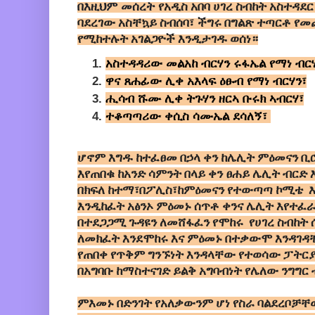
በእዚህም መሰረት
የአዲስ አበባ ሀገረ ስብከት አስተዳደር
ባደረገው አስቸኳይ ስብሰባ፣ ችግሩ በግልጽ ተጣርቶ የመ
የሚከተሉት አገልጋዮች እንዲታገዱ ወሰነ።
አስተዳዳሪው መልአከ ብርሃን ሩፋኤል የማነ ብር
ዋና ጸሐፊው ሊቀ አእላፍ ዕፁብ የማነ ብርሃን፣
ሒሳብ ሹሙ ሊቀ ትጉሃን ዘርኣ ቡሩክ ኣብርሃ፣
ተቆጣጣሪው ቀሲስ ሳሙኤል ደሳለኝ፣
ሆኖም እግዱ ከተፈፀመ በኃላ ቀን ከሌሊት ምዕመናን ቢ
እየጠበቁ ከአንድ ሳምንት በላይ ቀን ፀሐይ ሌሊት ብር
በክፍለ ከተማ፣በፖሊስ፣ከምዕመናን የተውጣጣ ኮሚቴ እና
እንዲከፈት አፅንኦ ምዕመኑ ሰጥቶ ቀንና ሌሊት እየተ
በተደጋጋሚ ጉዳዩን ለመሸፋፈን የሞከሩ የሀገረ ስብከ
ለመክፈት እንደሞከሩ እና ምዕመኑ በተቃውሞ እንዳገዳ
የጠበቀ የጥቅም ግንኙነት እንዳላቸው የተወሳው ፓትርያ
በአግባቡ ከማስተናገድ ይልቅ አግባብነት የሌለው ንግግር
ምእመኑ በድንገት የአለቃውንም ሆነ የስራ ባልደረቦቻቸ