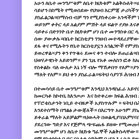
አሁን ለቤተ መንግሥቱም ለቤተ ክህነቱም አልቅሱለት
ሳይሆን በስሜት የሚወሰደው የህዝብ እርምጃ ታሪካችን
ያስፈልጋል።በማሰብ ብቻ ግን የሚያስቀረው አንዳችም ነ
ወይንም ቀትር ላይ አልያም ምሽት ላይ ፍልጥ የያዙ እ
ሳይቀሩ በድንገት ቤተ ክህነቱም ሆነ ቤተ መንግስቱ በር 
ሰው ያውቃሉ።በቤተ ክርስቲያን ገንዘብ መተዳደሪያቸው 
ደፋ ቀና የሚሉትን የቤተ ክርስቲያኗን አገልጋዮች የምያ
ይወረዋል።ያን ቀን የጥቁሩ ደመና ቀን ተብሎ ይጠራል።በ
ህወሃታዊነት አይድንም። ያን ጊዜ የአቶ መለስን ፎቶ ከአ
የሰቀልኩ ባለ ውለታ እኔ ነኝ ብሎ ማሽቃበጥ የለም።ያን
ማለት የለም። ይህ ቀን ያስፈራል።ፍትህ ሳያገኙ ሕዝብ
በተመሳሳይ ቤተ መንግሥቱም እንዲህ እንዳስፈራ አይኖ
ከመርካቶ ከኮተቤ ከእንጦጦ እና ከተቀረው ክፍል ሕዝብ 
የፕሮቴስታንት ነቢይ ተብዬዎች አያስጥሉም ። ፍትህ 
እንደተሰማት በግልፅ ታውጃለች። በእርግጥ አሁንም ያ
ይቀራል ማለት አይቻልም።ህወሓት በወልዲያ፣በአምቦ፣በሐ
ያደረገው ግድያ እና የጅምላ ጭፍጨፋ ይዘው የሚመጡት 
መንግሥቱም ሆነ ለቤተ ክህነቱ ግፈኞች አልቅሱላቸው።
የሚያስተካክል ቢኖር በአለቀ ሰዓትም ቢሆን እራሱን ያ