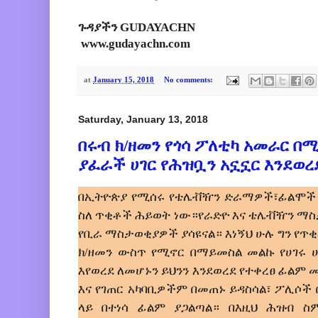
ጉዳያችን GUDAYACHN
www.gudayachn.com
at
January 15, 2018
No comments:
Saturday, January 13, 2018
በሩብ ክ/ዘመን የጎሳ ፖለቲካ አመራር 
ያፈራች ሀገር የሕዝቧን አኗኗር እንደወረ
በኢትዮጵያ የሚሰሩ የቴሌቭዥን ድራማዎች፣ፊልሞች 
ስለ ጥቂቶች ሕይወት ነው።የራድዮ እና ቴሌቭዥን ማስ
የቢራ ማስታወቂያዎች ያሳዩናል። እነኝህ ሁሉ ግን የጥ
ክ/ዘመን ውስጥ የሚኖር በማይመስል መልኩ የሀገሩ ሀ
እየወረደ ለመሆኑን ይህንን እንደወረደ የተቀረፀ ፊል
እና የገጠር አካባቢዎችም በመጠኑ ይዳስሳል፣ ፖሊሶች 
ላይ በተነሳ ፊልም ያጋልጣል። በእዚህ ሕዝብ ስ