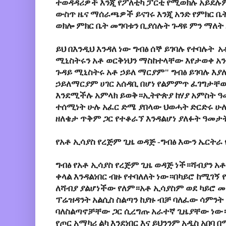
ተወዳዳሪዎች እንጂ የፖለቲካ ፓርቲ የሚወክሉ አይደሉም 
ውስጥ ዜና ማሰራጫዎች ይናገሩ እንጂ አንድ የምክር ቤ
ወክሎ ምክር ቤት መግባቱን ቢያሰሉት ጉዳዩ ምን ማለት 
ይህ በእንዲህ እንዳለ ነው ግብፅ ሰኞ ይገባሉ የተባሉት 
ሚኒስትሩን አቶ ወርቅነህን ማስከተላቸው እየታወቀ አን
ጉዳይ ሚኒስትሩ አቶ ኃይለ ማርያም" ግብፅ ይገባሉ እ
ኃይለማርያም ሀገር አሰዳቢ በሆነ የልምምጥ ፈገግታቸው
እንደሚችሉ አምላክ ይወቅ።ኢትዮጵያ ከሃያ አምስት ዓመ
ተሰሚነት ሁሉ አፈር ድሜ ያበላው ህወሓት ድርድሩ ሁሉ
ዘለቄታ ጥቅም ጋር የተቆራኘ እንዳልሆነ ያለፉት ዓመ
የአቶ ኢሳያስ የረጅም ጊዜ ወዳጅ -ግብፅ
እውን ኤርትራ
ግብፅ የአቶ ኢሳያስ የረጅም ጊዜ ወዳጅ ነች።ሻብያን አቶ
ቀላል እንዳልነበር ብዙ የተባለለት ነው።በካይሮ ከሚገኝ 
ለሻብያ ያልሆነችው የለም።አቶ ኢሳያስም ወደ ካይሮ መ
ፕሬዝዳንት አልሲስ ስልጣን ከያዙ ብቻ ባለፈው ሳምንት 
ባለስልጣኖቻቸው ጋር ሲረግጡ አራተኛ ጊዜያቸው ነው።
የጦር አማካሪ ልካ እንደነበር እና ይህንንም አዲስ አበ