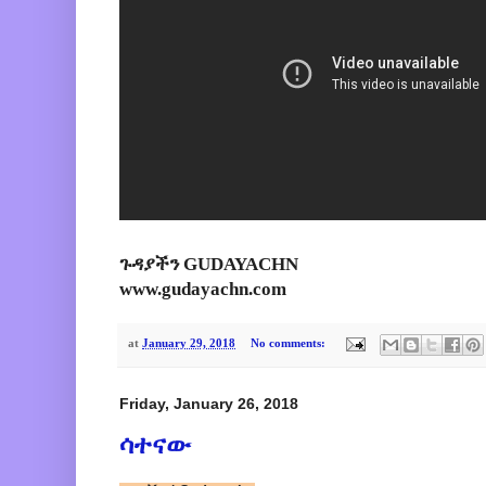
ጉዳያችን GUDAYACHN
www.gudayachn.com
at
January 29, 2018
No comments:
Friday, January 26, 2018
ሳተናው