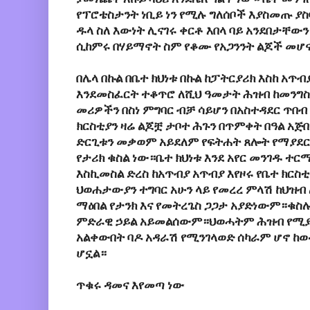
የፕሮቴስታንት ነቢይ ነን የሚሉ ግለሰቦች እያስመጡ ያስ
ዱላ ስለ እውነት ሊናገሩ ቀርቶ እበላ ባይ አንደበታቸው
ሲከምሩ በሃይማኖት ስም የቆሙ የአጋንንት ልጆች መሆና
በሌላ በኩል በቤተ ክህነቱ በኩል ከፓትርያሪክ እስከ አጥ
እንደመስፈርት ተቆጥሮ ለሺህ ዓመታት ሕዝብ ከመንግስ
መሪዎችን በስነ ምግባር ብቻ ሳይሆን በአስተዳደር ጥበብ
ክርስቲያን ዛሬ ልጆቿ ታቦተ ሕጉን በጥምቀት በዓል አ
ድርጊቱን መቃወም አይደለም የፍትሐት ጸሎት የማያደ
የታሪክ ቁስል ነው።ቤተ ክህነቱ እንደ አየር መንገዱ ተር
እስኪመስል ድረስ ከአጥብያ አጥብያ እየዞሩ የቤተ ክርስ
ህወሐታውያን ተግባር አሁን ላይ የመረረ ምላሽ ከህዝብ
ማዕበል የታንክ እና የመትረጌስ ጋጋታ አያድነውም።ቁስ
ምድራዊ ኃይል አይመልሰውም።ህወሓትም ሕዝብ የሚያታ
አልቀውበት ባዶ አዳራሽ የሚንገላወድ ሰካራም ሆኖ ከ
ሆኗል።
ጥቁሩ ዳመና እየመጣ ነው