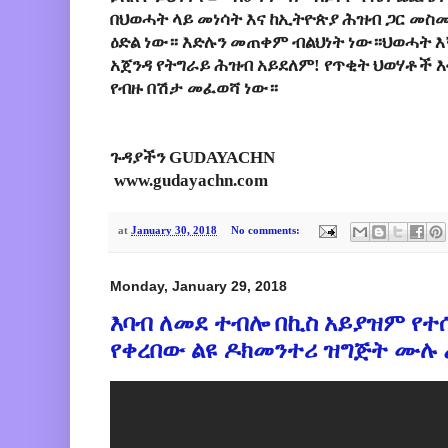
በህወሓት ላይ መነሳት እና ከኢትዮጵያ ሕዝብ ጋር መስ
ዕድል ነው። እድሉን መጠቀም ብልህነት ነው።ህወሓት 
አጀንዳ የትግራይ ሕዝብ አይደለም! የጥቂት ህወሃቶች 
የብዙ በሽታ መፈወሻ ነው።
ጉዳያችን GUDAYACHN
www.gudayachn.com
at
January 30, 2018
No comments:
Monday, January 29, 2018
እባብ ለመደ ተብሎ በኪስ አይያዝም የ
የቀረበው ልዩ ዶክመንተሪ ዝግጅት ሙሉ