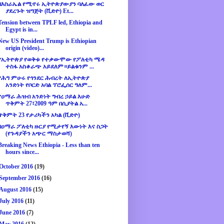
በእስራኤል የሚኖሩ ኢትዮጵያውያን ባለፈው ወር
ያደረጉት ዝግጅት (ቪድዮ) Et...
Tension between TPLF led, Ethiopia and
Egypt is in...
New US President Trump is Ethiopian
origin (video)...
የኢትዮጵያ የወቅቱ የተቃውሞው የፖለቲካ ሜዳ
ተስፋ አስቆራጭ አይደለም።ይልቁንም ...
የሕግ ምሁሩ የጎንደር ሕብረት ለኢትዮጵያ
አንድነት የቦርድ አባል ፕሮፌሰር ዓለም...
የዐማራ ሕዝብ አንድነት ግብረ ኃይል እሁድ
ጥቅምት 27፣2009 ዓም በሲያትል አ...
ጥቅምት 23 የታሪካችን አካል (ቪድዮ)
በዐማራ ፖለቲካ ዙርያ የሚታየኝ እውነት እና ስጋት
(የጉዳያችን አጭር ማስታወሻ)
Breaking News Ethiopia - Less than ten
hours since...
October 2016
(19)
September 2016
(16)
August 2016
(15)
July 2016
(11)
June 2016
(7)