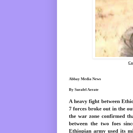
Co
Abbay Media News
By Surafel Aerate
A heavy fight between Ethi
7 forces broke out in the 
the war zone confirmed tha
between the two foes since
Ethiopian army used its mi