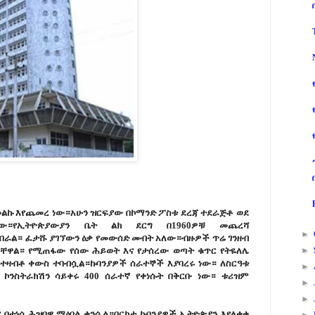
ልኩ እየጨመረ ነው።አሁን ዝርፍያው በኮማንድ ፖስቱ ደረጃ ተደራጅቶ ወደ
ው።የኢትዮጵያውያን ቤት ልክ ደርግ በ1960ዎቹ መጨረሻ
►
በራል። ፈታሹ ያገኘውን ዕቃ የመውሰድ መብት አለው።ብዙዎች ጥሬ ገንዘብ
ባቸዋል። የሚጠፋው የሰው ሕይወት እና የታሰረው ወጣት ቁጥር የትዬለሌ
►
 ተዛብቶ ቀውስ ተባብሷል።ኩባንያዎች ሰራተኞች እያባረሩ ነው። ለስርዓቱ
►
 ኮንስትራክሽን ሳይቀሩ 400 ሰራተኛ የቀነሱት በቅርቡ ነው። ቱሪዝም
►
►
 በተነሳ ሕዝባዊ ማዕበል ቀንሷል።በርካታ ኩባንያዎች ኢትዮጵያን እየለቀቁ