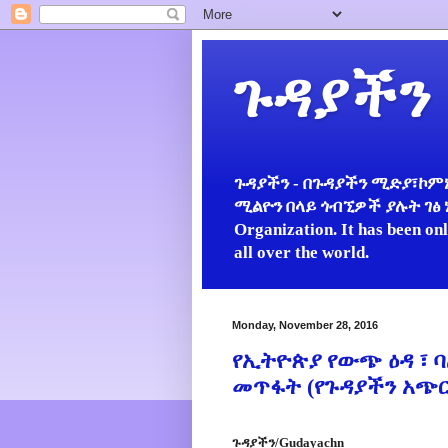
ጉዳያችን
ጉዳያችን - በጉዳያችን ሚድያ፣ኮምኒ
ሚልዮን በላይ ጎብኚዎች ያሉት ገፅ ነው።
Organization. It has been on
all over the world.
Monday, November 28, 2016
የኢትዮጵያ የውጭ ዕዳ ፣ ባ
መጥፋት (የጉዳያችን አጭ
ጉዳያችን/Gudayachn