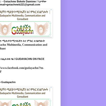
r : - Getachew Bekele Damtew / ጌታቸው
-mail=getachewb221@gmail.com
ን ሚድያ፣ኮሚንኬሽን እና ምክር አገልግሎት
achn Multimedia, Communication and
ltant
 በፌስ ቡክ ገፅ / GUDAYACHN ON FACE
//www.facebook.com/gudayachn/?tn-
*F
 Gudayachn