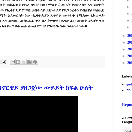
►
ነት መከፈቱ ከተነገረ ሰነበተ።ይህ ማለት ሕወሓት የመከላከያ እና ደህንነት
►
ው የኢትዮጵያ ምጣኔ ሀብት ላይ ድህነቱ እና የዋጋ ንረቱን ያብሰዋል።ለእዚህ
►
ጥማት አለመርካት ነው።ኢትዮጵያን አጥፍቶ መጥፋት የሚለው የሕወሓት
►
ሳ እና መንደር መከፋፈል ትቶ ለኢትዮጵያ በአንድ ልብ መነሳት ያለበት ጊዜ
 እና ከአጥፍቶ ጠፊ ለመታደግ የእያንዳንዱ ሰው ኃላፊነት ነው።
►
►
20
►
20
►
20
►
20
►
20
Label
gud
በኖርዌይ ያዘጋጀው ውይይት ክፍል ሁለት
ግን
Repo
ወደ የሚ
Langu