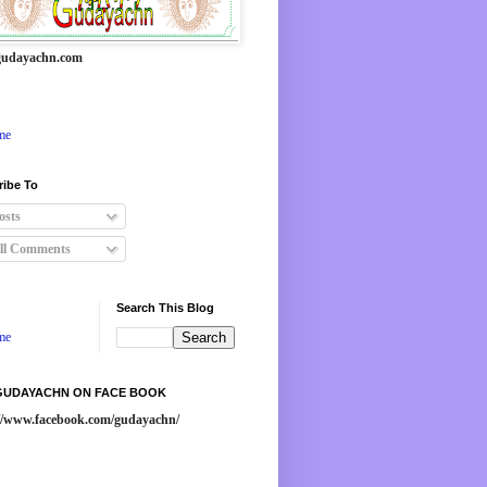
udayachn.com
me
ribe To
osts
ll Comments
Search This Blog
me
 GUDAYACHN ON FACE BOOK
://www.facebook.com/gudayachn/