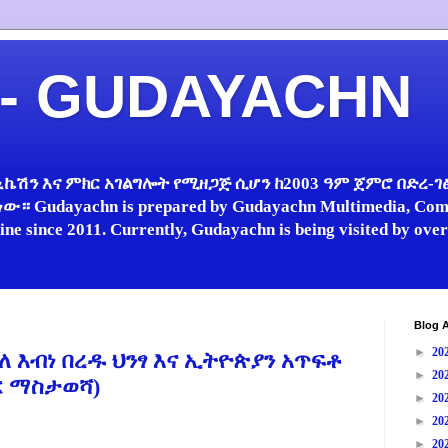
 - GUDAYACHN
ኬሽን እና ምክር አገልግሎት የሚዘጋጅ ሲሆን ከ2003 ዓም ጀምሮ በድረ-ገፅ 
 Gudayachn is prepared by Gudayachn Multimedia, Comm
line since 2011. Currently, Gudayachn is being visited by ov
Blog A
►
20
ለ እብነ በረዱ ህንፃ እና ኢትዮጵያን አጥፍቶ
►
20
ር ማስታወሻ)
►
20
►
20
►
20