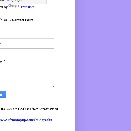
ed by
Translate
ን ይፃፉ / Contact Form
*
ge
*
 ዜና! ፈጣን ቶፕ አፕ ስልክ ካርድ ለወዳጅ፣ቤተሰብ
://www.fetantopup.com/#gudayachn