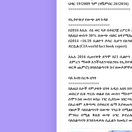
ህዳር 19፣2009 ዓም (ኖቬምበር 26፣2016)
==============================
የኢትዮጵያ የውጭ ዕዳ ጉዳይ
====================
በ2016 እኤአ ሰኔ ወር ላይ በተዘጋጀ ሪፖር
ከእዚህ ውስጥ 30% ለውጭ ብድር ዕዳ የሚከፈ
በ2014 =16.59 ቢልዮን ዶላር ሲሆን በአን
ደርሷል (CIA world fact book report)
እኤአ 2016 ሲጠናቀቅ ደግሞ ከ21 ቢልዮ
ደምረን ማወቅ እንችላለን።በአንፃሩ የኢትዮጵያ
ወርቅ ጨምሮ) በባለስልጣናት እና ዘመዶቻቸው
ባለ እብነ በረዱ ህንፃ
===============
ከእዚህ በታች የምታዩት ህንፃ አዲስ አበባ ከ
መስርያ ቤቱ ጥርሱ ወልቆ ስለ ሙስና ማስተ
ሰሞን ስለ ሙስና ፉከራ ነገር ሲያሰሙ ነበር።ዛ
በአራቱም አቅጣጫ ስትዘረፍ ዜማ እያወጡላ
ብዙዎች ባለስልጣናት በውጭ ሃገራት በሚልዮ
ምንዛሪ በሚል ቅለድ ውጭ ሀገር ይኖራሉ፣
ባለስልጣናት ይንደላቀቃሉ ሲፈልጉ ከመኪና 