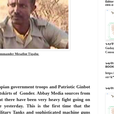
Edito
በቀለ e
ጉዳያች
Guday
Consu
mmander Mesafint Tigabu
ጉዳያችን
BOOK
https:
str=k
opian government troops and Patriotic Ginbot
ጉዳያችን
outskirts of Gonder. Abbay Media sources from
t there have been very heavy fight going on
 yesterday. This is the first time that the
litary Tanks and sophisticated machine guns