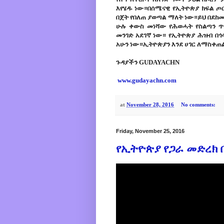
እየሄዱ ነው።በሰሜናዊ የኢትዮጵያ ክፍል ጦር
በጀት የበለጠ ያወጣል ማለት ነው።ይህ በደከመ
ሁሉ ቀውስ መነሻው የሕወሓት የስልጣን 
መንገድ አደገኛ ነው። የኢትዮጵያ ሕዝብ በጎ
አሁን ነው።ኢትዮጵያን እንደ ሀገር ለማስቀጠል
ጉዳያችን GUDAYACHN
www.gudayachn.com
at
November 28, 2016
No comments:
Friday, November 25, 2016
የኢትዮጵያ የጋራ መድረክ 