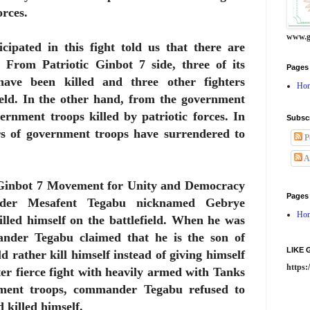
orces.
www.g
ipated in this fight told us that there are
. From Patriotic Ginbot 7 side, three of its
Pages
have been killed and three other fighters
Ho
ield. In the other hand, from the government
ernment troops killed by patriotic forces. In
Subsc
 of government troops have surrendered to
P
A
c Ginbot 7 Movement for Unity and Democracy
Pages
ander Mesafent Tegabu nicknamed Gebrye
Ho
illed himself on the battlefield. When he was
nder Tegabu claimed that he is the son of
LIKE
rather kill himself instead of giving himself
https
ter fierce fight with heavily armed with Tanks
ment troops, commander Tegabu refused to
d killed himself.