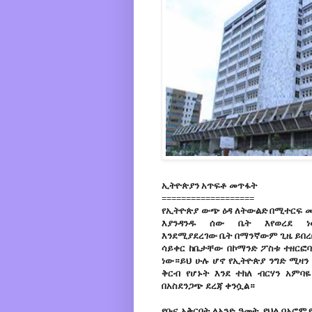
ኢትዮጵያን አጥፍቶ መጥፋት
===================
የኢትዮጵያ ውጭ ዕዳ ለትውልድ በሚተርፍ መ
እያንዳንዱ ሰው ቤት እየወረደ ነ
እንደሚያደረገው ቤት በማንኛውም ጊዜ ይበረ
ሳይቀር ከቤታቸው በኮማንድ ፖስቱ ተዘርፎ
ነው።ይህ ሁሉ ሆኖ የኢትዮጵያ ንግድ ሚዛን
ቅርብ የሆኑት እንደ ተክለ ብርሃን አምባዬ
በአስደንጋጭ ደረጃ ቀንሷል።
የቡና አቅርቦት ለአንድ ዓመት ያህል
በኦሮምያ