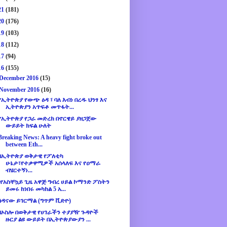
21
(181)
20
(176)
19
(103)
18
(112)
17
(94)
16
(155)
December 2016
(15)
November 2016
(16)
የኢትዮጵያ የውጭ ዕዳ ፣ ባለ እብነ በረዱ ህንፃ እና
ኢትዮጵያን አጥፍቶ መጥፋት...
የኢትዮጵያ የጋራ መድረክ በኖርዌይ ያዘጋጀው
ውይይት ክፍል ሁለት
Breaking News: A heavy fight broke out
between Eth...
በኢትዮጵያ ወቅታዊ የፖለቲካ
ሁኔታ፣የተቃዋሚዎች አሰላለፍ እና የዐማራ
ብሄርተኝነ...
¨የአስቸኳይ ጊዜ አዋጅ ግብረ ሀይል ኮማንድ ፖስትን
ይመሩ ከነበሩ መካከል 5 አ...
ጎዳናው ይገርማል (ግጥም ቪድዮ)
በኦስሎ በወቅታዊ የሀገራችን ተያያዥ ጉዳዮች
ዙርያ ልዩ ውይይት በኢትዮጵያውያን ...