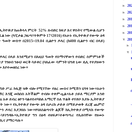
►
20
►
20
►
20
►
20
ት ኢትዮጵያ ከጠቅላላ ምርት 52% ለብድር ክፍያ እና ዋስትና የሚውል ሲሆን
►
20
ል ነው (ካፒታል ጋዜጣ፣ጥቅምት 17፣2016) የአሁኑ የኢትዮጵያ የውጭ ዕዳ
▼
20
ድ ዓመት ውስጥ በ2015=19.04 ቢልዮን ዶላር (ከ400 ቢልዮን ብር በላይ)
►
▼
ን ዶላር በላይ እንደሚሆን በእዚህ ዓመት የሰማናቸውን የብድር ስምምነቶች
 ገንዘብ ንፁህ ወርቅ ሳይቀር (ባለፈው ሳምንት ህንድ ኒው ዴሊ የተያዘውን
 እየተመዘበረ ነው።
ንግድ ሥራ ኮሌጅ ዝቅ ብሎ የሚገኘው የፀረ ሙስና ኮሚሽን ህንፃ ነው።አሁን
ማር እንጂ መክሰስ አትችልም ተብሎ ተቀምጧል።አቶ ኃይለ ማርያም አንድ
ሬ አቶ ደብረ ፅዮን ባልተስተካከለ አማርኛ ስለ ጥልቅ ተሃድሶ እያሉ ኢትዮጵያ
ት ነው። የኢትዮጵያ የውጭ ዕዳ በታሪክ ታይቶ በማይታወቅ ደረጃ ጨምሮ
ን ዶላር እያጋበሱ ነው።የባለስልጣናት ልጆች ከኢትዮጵያ በሚላክ የውጭ
ይነግዳሉ።ኢትዮጵያ ግን በዕዳ ተዘፍቃ፣ተቆጣጣሪ የሌለባቸው የዘመኑ
መኪና ያማርጣሉ።