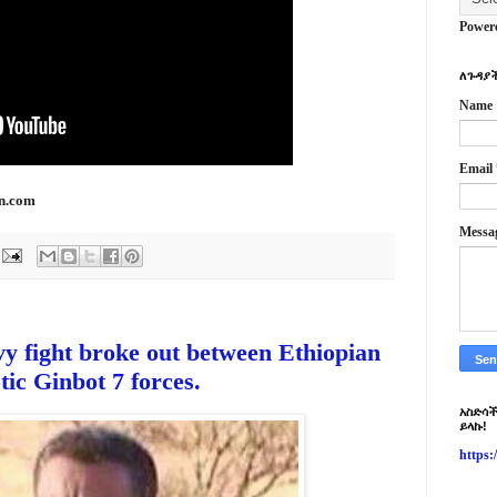
Power
ለጉዳያች
Name
Email
n.com
Messa
y fight broke out between Ethiopian
ic Ginbot 7 forces.
አስድሳች
ይላኩ!
https