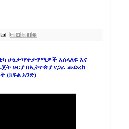
ቲካ ሁኔታ፣የተቃዋሚዎች አሰላለፍ እና
ጀት ዙርያ በኢትዮጵያ የጋራ መድረክ
ት (ክፍል አንድ)