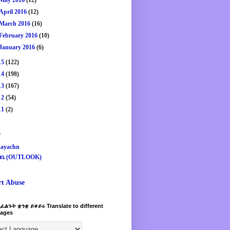
May 2016
(12)
April 2016
(12)
March 2016
(16)
February 2016
(10)
January 2016
(6)
15
(122)
14
(198)
13
(167)
12
(54)
11
(2)
s
ayachn
ዛቤ (OUTLOOK)
rt Abuse
ፈልጉት ቋንቋ ይቀይሩ Translate to different
ages