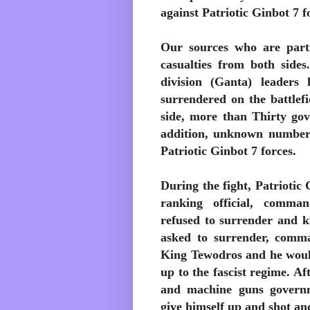
against Patriotic Ginbot 7 f
Our sources who are partic
casualties from both sides
division (Ganta) leaders 
surrendered on the battlef
side, more than Thirty gov
addition, unknown numbers
Patriotic Ginbot 7 forces.
During the fight, Patrioti
ranking official, comm
refused to surrender and k
asked to surrender, comma
King Tewodros and he would 
up to the fascist regime. Af
and machine guns govern
give himself up and shot an