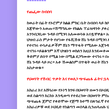
========
የጨፌው ስብሰባ
ከወራት በፊት የኦሮምያ ክልል ምክር ቤት ስብሰባ ላይ 
እጃቸውን አወጡ።ሽማግሌው የክልሉ ፕሬዝዳንት ያቀረቡ
አንገብጋቢው ጉዳይ በሚገባ አለመወሳቱ አናዷቸዋል። አ
ህዝብ ራስ ምታት የሆነው የፋሺሽቱ ሸኔ ጉዳይ በሚገባ 
የተናገሩ ተሳታፊዎችም ሸኔን ማጥፋት የሚለው አጀንዳ
ተናገሩ።ይልቁንም እኛ ህዝቡን ወክለን እዚህ እንደመቀመ
ቅድምያ ይሰጥ የሚል ነው በሚል ደጋግመው ተናገሩ። በ
ሸኔ ጉዳይ ላይ ዞረ። አቶ ሽመልስም በጥቂት ወራት ሸኔን
አስታወቁ።
የህወሃት የሽብር ጥቃት እና የወለጋ ጭፍጨፋ ፊትና ኋ
አክራሪ እና አሸባሪው የኦነግ ክንፍ በህወሃት ዘመን በኦህ
ወደ ስልጣን እርከኑ እንዲወጣ የተደረገው በህወሃት ም
ጭፍጨፋ ጀምሮ የቀድሞው የጅማ ከተማ በጽንፈኛ የ
አክራሪዎቹ ወደ ኦህዴድ የስልጣን መሰላል ሲንጠላጠሉ 