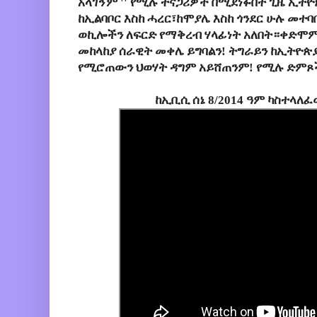
አላገኝም '' የሚሉ ተናጋሪዎች በሚደነፉበት ጊዜ ኢትዮ
ከኢልባቦር እስከ ሓረር፣ከሞያሌ እስከ ጎንደር ሁሉ መተባበ
ወኪሎችን ለፍርድ የማቅረብ ሃላፊነት አለበት።ቀድሞም
መከላከያ ሰራዊት መቀሌ ይግባልን! ትግራይን ከኢትዮጵያ
የሚሮጠውን ህወሃት ዳግም አይሸጠንም! የሚሉ ድምጾ
ከኢቢሲ ሰኔ 8/2014 ዓም ካስተላለ