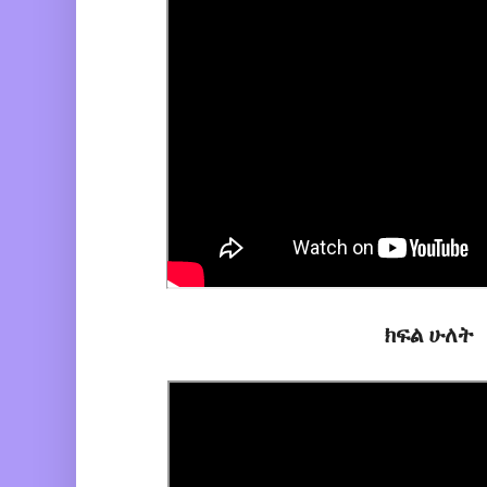
ክፍል ሁለት