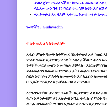
ተወላጅም ተገድላለች።''
ከጽሑፉ መጨረሻ ላይ 
የፈጸመውን ግፍ የትግራይ ተወላጅ እናት እና ልጅ 
የኢትዮጵያ እና ዓለም አቀፍ ወቅታዊ ሁኔታ አጭር
===============
ጉዳያችን / Gudayachn
===============
ጥቂት ወደ ኋላ ስንመለከት
አዲሱ ምዕተ ዓመት ከተጀመረ በኢትዮጵያ አቆጣጠር አ
ምዕተ ዓመት ኢትዮጵያ እንዴት አሳለፈችው? ብለን እ
ጉዳዮች ዙርያ መሆኑን መግለጽ ይቻላል። እነርሱም በባዕ
ድል፣መልሰን በመጠኑ በማንሰራራት፣ መልሶ በተነሳ በእርስ
ሰደድ እና ከጎሳ ፖለቲካ ለመውጣት እና እራስን ለመመ
በሚሉት ማጠቃለል ይቻላል ብዬ አምናለሁ።
እያንዳንዳቸው ታሪካዊ ሁነቶች በኢትዮጵያ ላይ ባለፈው
የሆነ አዎንታዊም ሆነ አሉታዊ አሻራ ጥሏል።በምዕተ ዓ
ወረራ ብንመለከት ግብጽ፣ኢጣልያ እና ሱማልያ ያደረጉት