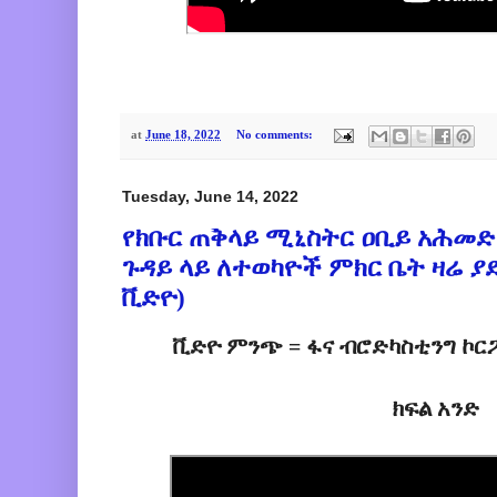
at
June 18, 2022
No comments:
Tuesday, June 14, 2022
የክቡር ጠቅላይ ሚኒስትር ዐቢይ አሕመድ
ጉዳይ ላይ ለተወካዮች ምክር ቤት ዛሬ 
ቪድዮ)
ቪድዮ ምንጭ = ፋና ብሮድካስቲንግ ኮርፖሬ
ክፍል አንድ