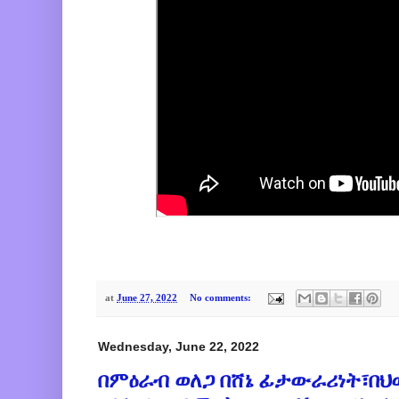
at
June 27, 2022
No comments:
Wednesday, June 22, 2022
በምዕራብ ወለጋ በሸኔ ፊታውራሪነት፣በህወ