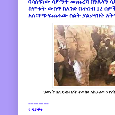
ባሳለፍነው ሳምንት መጨረሻ በንጹሃን 
ከሞቱት ውስጥ ከአንድ ቤተሰብ 12 ሰዎ
አለ።የጭፍጨፋው ስልት ያልታየበት አቅ
ህወሃት በአቦይስብሃት ተወክላ አክራሪውን የሸኔ
========
ጉዳያችን