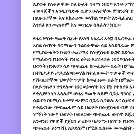
እያወቀ የለቀቃቸው ስለ ሁለት ዓላማ ነበር። አንዱ ም
ተወላጆችን እንዲያሳድዱ ሲሆን ሁለተኛው ምክንያት ደ
በለዘብተኛው እና አክራሪው መሃከል ግጭት እንዲፈጠር እ
እንደፈለገ መጠቀም እና መዝረፍ ስለፈለገ ነበር።
የዛሬ ሦስት ዓመት በፊት የኦነግ አክራሪ አንጃ በኤርትራ
አቦይ ስብሃት ዓርማውን ጉልበታቸው ላይ አስደግፈው
የሚያውቁትን ቡድን ተጨማሪ የሎጀስቲክ ድጋፍ ከደጎ
የሚለውን የህወሃት የነበረ ዕቅድ እያሰላሰሉ ነበር።ባ
ህወሃት በንጹሃን ላይ ጭፍጨፋ ከመፈጸሙ በፊት በምዕራ
በተከታታይ ታይቷል።በመሃል ከተፈጸሙት ጥቃቶች ውስ
የሽብርተኛው ህወሃት ጥቃት ከመፈጸሙ በፊት በምዕራብ
በላይ ንጹሃን ተገደለው ነበር።ህወሃት እና ሸኔ የተለያዩ
የተለያየን ነን አላሉም።የዛሬ ዓመት ላይም በጋራ ግንባር
ሳይሆን በከሚሴ ከተማ ጭምር በጋራ ሲገድሉ እና ሲዘር
የተደረገው ጭፍጨፋም ላይ ህወሃት በሎጀስቲክ ብቻ ሳ
ሞኝነት ነው። ህወሃት በወለጋው ጭፍጨፋ ውስጥ እጁ 
አንዳንድ የዋሆች የጀርባ ታሪኩን ባታምኑ በሰሞኑ የህ
ጭፍጨፋ ኦነግ ሸኔ አይደለም በሚል ሲለፍፉ መመልከት 