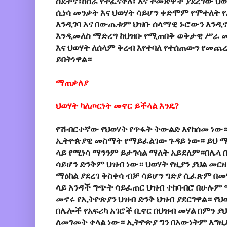
ስደተኛ፣ከስራ የተፈናቀለ፣ እና ተመጽዋች ያደረገው ህ
ሲነሳ መንቃት እና ህወሃት ሳይሆን ቀድሞም የሞተለት 
እንዲገባ እና በውጤቱም ህዝቡ ሰላማዊ ኑሮውን እንዲኖ
እንዲመለስ ማድረግ ከህዝቡ የሚጠበቅ ወቅታዊ ሥራ መ
እና ህወሃት ለሰላም ቅረብ እየተባለ የተሰጠውን የመጨረ
ይበትነዋል።
ማጠቃለያ
ህወሃት ካለጦርነት መኖር ይችላል እንዴ?
የሽብርተኛው የህወሃት የጥፋት ትውልድ እየከሰመ ነው።
ኢትዮጵያዊ መስማት የማይፈልገው ጉዳይ ነው። ይህ ማ
ላይ የሚነሳ ማንንም ይታገሳል ማለት አይደለም።በሌላ 
ሳይሆን ድንቅም ህዝብ ነው። ህወሃት የዚያን ያህል መርዘኛ
ማዕከል ያደረገ ቅስቀሳ ብቻ ሳይሆን ግድያ ሲፈጽም በመ
ላይ አንዳች ግጭት ሳይፈጠር ህዝብ ተከባብሮ በሁሉም
መኖሩ የኢትዮጵያን ህዝብ ድንቅ ህዝብ ያደርገዋል። የህወ
በሌሎች የአፍሪካ አገሮች ቢኖር በህዝብ መሃል በምን ያህ
ለመገመት ቀላል ነው። ኢትዮጵያ ግን በእውነትም እግዚ