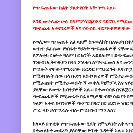
የጭፍጨፋው ስልት ያልታየበት አቅጣጫ አለ።
እንደ መቀሌው ሁሉ በካምፓላ፣ጁባእና ናይሮቢ የሚርመሰ
ጭፍጨፋ አቀናባሪዎች እና የውስኪ ብርጭቆዎቻቸው
የወለጋው ጭፍጨፋ አፈጻጸም ስንመለከት በአፍሪካ በተለይ
ውስጥ ይፈጸሙ የነበሩት ዓይነት ጭፍጨፋዎች ናቸው።
የፖለቲካ ርዕዮተ ዓለም ክርክሮች አይደሉም። ይጭፍጨ
ገንዘብ፣ኢትዮጵያን በጎሳ ፖለቲካ ለማተራመስ እና መ
የሚሉት ናቸው።የግድያው ድርድር የሚደረጉት እና በሟቾቹ
የሚቀበሉት ሰው በላ ቡድን አስተባባሪዎች የሚተራመሱ
የሚራጩት የሚተራመሱት ኝ መቀሌ፣ካምፓላ እና ናይሮቢ
ያላቸው የውጭ ኩባንያዎች አሉ። በተመሳሳይ በናይጄርያ፣
ጭፍጨፋዎች የሚመሩት በፈጻሚዎቹ ብቻ ሳይሆን በማዕ
ዓለም አቀፍ ኩባንያዎች ጭምር በጓሮ በር ይደገፉ ነበር።
ሥራ ላይ ይሰማራሉ ብሎ የሚያስብ ማን አለ?
ከላ።ይ በጥቂቱ የጭፍጨፋው ሂደት የምናይበት አቅጣ
በተመለከተ መደረግ ያለባቸው ሦስት ጉዳዮች አሉ። እ