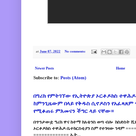
at
June 07, 2022
No comments:
Newer Posts
Home
Subscribe to:
Posts (Atom)
በግሪክ የምትገኘው የኢትዮጵያ ኦርቶዶክስ ተዋሕዶ
ከምንጊዜውም በላይ የቅዱስ ሲኖዶስን የአፈጻጸም
የሚቆጠሩ ምእመናን ችግር ላይ ናቸው።
በጥንታውቷ ግሪክ ዋና ከተማ ከአቴንስ ወጣ ብሎ ከስድስት ሺ
ኦርቶዶክስ ተዋሕዶ ቤተክርስቲያን ስም የተገዛው ገዳም ====
============= ኢት...