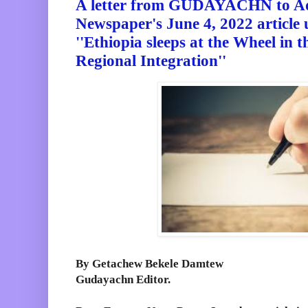
A letter from GUDAYACHN to Ad
Newspaper's June 4, 2022 article u
''Ethiopia sleeps at the Wheel in t
Regional Integration''
By Getachew Bekele Damtew
Gudayachn Editor.