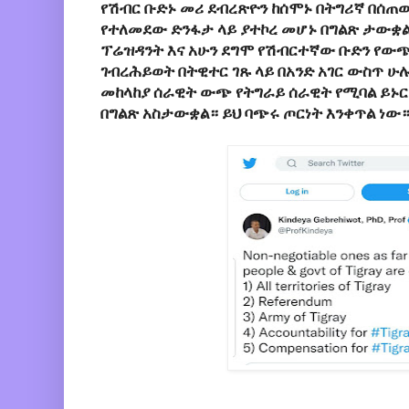
የሽብር ቡድኑ መሪ ደብረጽዮን ከሰሞኑ በትግሪኛ በሰጠ
የተለመደው ድንፋታ ላይ ያተኮረ መሆኑ በግልጽ ታውቋ
ፕሬዝዳንት እና አሁን ደግሞ የሽብርተኛው ቡድን የውጭ 
ገብረሕይወት በትዊተር ገጹ ላይ በአንድ አገር ውስጥ ሁ
መከላከያ ሰራዊት ውጭ የትግራይ ሰራዊት የሚባል ይኑር
በግልጽ አስታውቋል። ይህ ባጭሩ ጦርነት እንቀጥል ነው