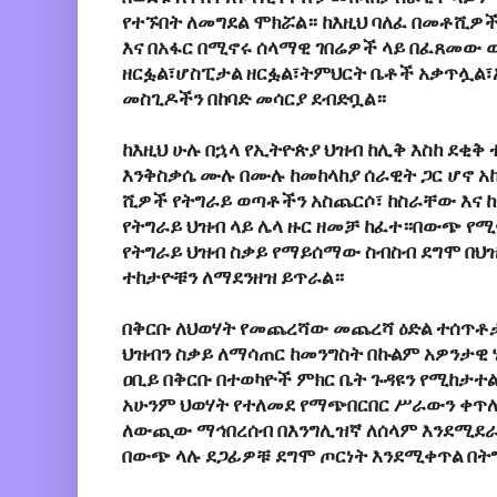
የተኙበት ለመግደል ሞክሯል። ከእዚህ ባለፈ በመቶሺዎች
እና በአፋር በሚኖሩ ሰላማዊ ገበሬዎች ላይ በፈጸመው 
ዘርፏል፣ሆስፒታል ዘርፏል፣ትምህርት ቤቶች አቃጥሏል፣አ
መስጊዶችን በከባድ መሳርያ ደብድቧል።
ከእዚህ ሁሉ በኋላ የኢትዮጵያ ህዝብ ከሊቅ እስከ ደቂቅ
እንቅስቃሴ ሙሉ በሙሉ ከመከላከያ ሰራዊት ጋር ሆኖ 
ሺዎች የትግራይ ወጣቶችን አስጨርሶ፣ ከስራቸው እና
የትግራይ ህዝብ ላይ ሌላ ዙር ዘመቻ ከፈተ።በውጭ የሚ
የትግራይ ህዝብ ስቃይ የማይሰማው ስብስብ ደግሞ በህዝ
ተከታዮቹን ለማደንዘዝ ይጥራል።
በቅርቡ ለህወሃት የመጨረሻው መጨረሻ ዕድል ተሰጥቶታ
ህዝብን ስቃይ ለማሳጠር ከመንግስት በኩልም አዎንታዊ
ዐቢይ በቅርቡ በተወካዮች ምክር ቤት ጉዳዩን የሚከታተ
አሁንም ህወሃት የተለመደ የማጭበርበር ሥራውን ቀጥሎ
ለውጪው ማኅበረሰብ በእንግሊዝኛ ለሰላም እንደሚደራደ
በውጭ ላሉ ደጋፊዎቹ ደግሞ ጦርነት እንደሚቀጥል በት