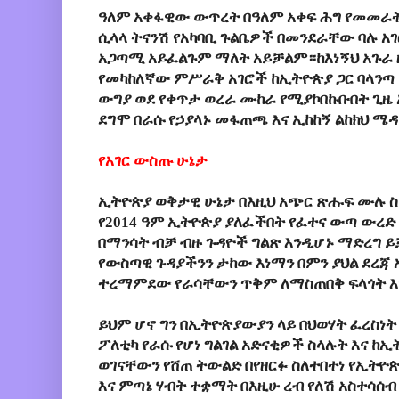
ዓለም አቀፋዊው ውጥረት በዓለም አቀፍ ሕግ የመመራት
ሲላላ ትናንሽ የአካባቢ ጉልቤዎች በመንደራቸው ባሉ አ
አጋጣሚ አይፈልጉም ማለት አይቻልም።ከእነኝህ አጉራ 
የመካከለኛው ምሥራቅ አገሮች ከኢትዮጵያ ጋር ባላንጣ 
ውግያ ወደ የቀጥታ ወረራ ሙከራ የሚያኮበኩቡበት ጊዜ
ደግሞ በራሱ የኃያላኑ መፋጠጫ እና ኢከከኝ ልከክህ ሜዳ
የአገር ውስጡ ሁኔታ
ኢትዮጵያ ወቅታዊ ሁኔታ በእዚህ አጭር ጽሑፍ ሙሉ ስዕ
የ2014 ዓም ኢትዮጵያ ያለፈችበት የፈተና ውጣ ውረ
በማንሳት ብቻ ብዙ ጉዳዮች ግልጽ እንዲሆኑ ማድረግ 
የውስጣዊ ጉዳያችንን ታከው እነማን በምን ያህል ደረጃ
ተረማምደው የራሳቸውን ጥቅም ለማስጠበቅ ፍላጎት እ
ይህም ሆኖ ግን በኢትዮጵያውያን ላይ በህወሃት ፈረስነት
ፖለቲካ የራሱ የሆነ ግልገል አድናቂዎች ስላሉት እና ከኢት
ወገናቸውን የሸጠ ትውልድ በየዘርፉ ስለተበተነ የኢትዮ
እና ምጣኔ ሃብት ተቋማት በእዚሁ ረብ የለሽ አስተሳሰብ 