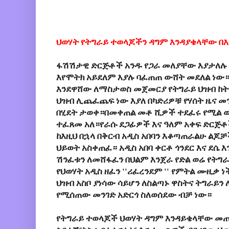
ህወሃት የትግራይ ተወላጆችን ዳግም እንዳያቄላቸው
በእ
ፋሽሽታዊ ድርጅቶች አንዱ የጋራ መለያቸው እያታለሉ 
እየሞትክ አይደለም እያሉ ባፈጠጠ ውሸት መደለል ነው። 
እንደዋሸው ለማስታወስ መጀመርያ የትግራይ ህዝብ ከ
ህዝብ ሊጨፈጨፍ ነው እያለ በካድሪዎቹ የሃሰት ዜና መ
በሂደት ታወቀ።በመቀጠል መቶ ሺዎች ተደፈሩ የሚል 
ተፈጸመ አለ።የራሱ ደጋፊዎች እና ዓለም አቀፍ ድርጅቶ
ከእዚህ በኋላ በቅርብ አዲስ አበባን እቆጣጠራልሁ ል
ህይወት አስቀጠፈ። አዲስ አበባ ቀርቶ ጎንደር እና ደሴ
ሽንፈቱን ለመሸፋፈን በህልም እንጀራ የድል ወሬ የትግራ
የህወሃት አዲስ ዘፈን ''ሪፈረንደም '' የምትል ሙዚቃ 
ህዝብ አስቦ ያነሳው ሳይሆን ለስልጣኑ ዋስትና ትግራይን 
የሚሰጠው መንገድ አድርጎ ስለወሰደው ብቻ ነው።
የትግራይ ተወላጆች ህወሃት ዳግም እንዳይቄላቸው መጠ