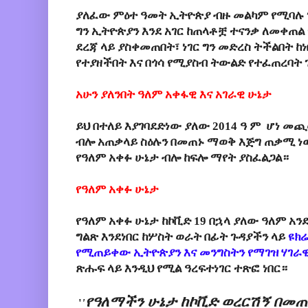
ያለፈው ምዕተ ዓመት ኢትዮጵያ ብዙ መልካም የሚባሉ
ግን ኢትዮጵያን እንደ አገር ከጠላቶቿ ተናንቃ ለመቀጠል
ደረጃ ላይ ያስቀመጠበት፣ ነገር ግን መድረስ ትችልበት ከ
የተያዘችበት እና በጎሳ የሚያስብ ትውልድ የተፈጠረባት 
አሁን ያለንበት ዓለም አቀፋዊ እና አገራዊ ሁኔታ
ይህ በተለይ እያገባደድነው ያለው 2014 ዓ ም ሆነ መጪ
ብሎ አጠቃላይ ስዕሉን በመጠኑ ማወቅ እጅግ ጠቃሚ ነው
የዓለም አቀፉ ሁኔታ ብሎ ከፍሎ ማየት ያስፈልጋል።
የዓለም አቀፉ ሁኔታ
የዓለም አቀፉ ሁኔታ ከኮቪድ 19 በኋላ ያለው ዓለም አን
ግልጽ እንደነበር ከሦስት ወራት በፊት ጉዳያችን ላይ
ዩክ
የሚጠይቀው ኢትዮጵያን እና መንግስትን የማገዝ ሃገራ
ጽሑፍ ላይ እንዲህ የሚል ዓረፍተነገር ተጽፎ ነበር።
የዓለማችን ሁኔታ ከኮቪድ ወረርሽኝ በመጠ
'
'