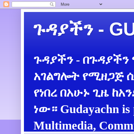
ጉዳያችን - 
ጉዳያችን - በጉዳያችን
አገልግሎት የሚዘጋጅ ሲ
የነበረ በአሁኑ ጊዜ ከአ
ነው። Gudayachn is 
Multimedia, Commu