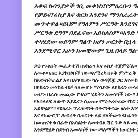
አቀፍ ኩባንያዎች ገቢ መቀነስ፣የምዕራቡን 
የቻይና፣ሩስያ እና ቱርክ እንደገና ማንሰራ
መጥተዋል።ይህም የዓለምን ሥርዓት እንደገና
ሥርዓቱ ደግሞ በደፈናው አይከለስም።አንድ 
ተካሂደው ወይንም ግልጥ ከሆነ ጦርነት በኋላ 
እንደሚኖር አሁን ከመቼውም ጊዜ በላይ ግል
ይህ የጉልበት መፈታተሽ በዩክሬን እና ሩስያ ተጀምሯል
ለመቆጣጠር እያኮበኮበች ነው።አሜሪካ በሩቅ ምሥራቅ 
ከአውስትራልያ እና በአካባቢው ካሉ ወዳጆቿ ጋር እየመከረ
በዩክሬን መሃከል ብቻ ላለመሆኑ ማሳያው ለዩክሬን መላ
መሆኑ በራሱ መጪው የዓለም ሂደትን አመላካች ነው። ይ
የአሰላለፍ ለውጥ እያደረጉ ሲመጡ የሚተረተረው የክር
አይቻልም። የዩክሬኑ ፕሬዝዳንት በትናንትናው ዕለት እ
እና የአውሮፓ ሕብረት በጦርነት ላይ ያለችውን ዩክሬን
ከመጠናቀቁ በፊት በአባልነት ለመቀበል ሽር ጉድ ላይ መ
እንደሚሄድ በደንብ አመላካች ነው።ዓለማችን ከጦርነት 