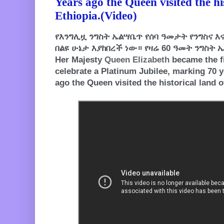
Years ago the Queen visited the hi
Ethiopia.(Video)
የእንግሊዟ ንግስት ኤልሣቤጥ የሰባ ዓመታት የንግስና እ
በልዩ ሁኔታ እያከበረች ነው። የዛሬ 60 ዓመት ንግስት 
Her Majesty
Queen Elizabeth
became the fi
celebrate a Platinum Jubilee, marking 70 y
ago the Queen visited the historical land o