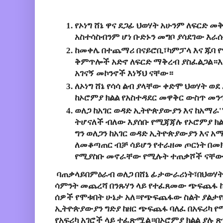
የኦነግ ሸኔ ዋና ደጋፊ ህወሃት አሁንም ለፍርድ መቅ
አስተሳስብንም ሆነ ቡድኑን መግቦ ያሳደገው እራሱ
ከመቀሌ በተጨማሪ በናይሮቢ፣ካምፓላ እና ጁባ 
ቅምጥሎች አድኖ ለፍርድ ማቅረብ ያስፈልጋል።እነኝ
አገናኝ መኮንኖች እነኝህ ናቸው።
ለኦነግ ሸኔ የሳሳ ልብ ያላቸው ቀድሞ ህወሃት 
ከኦሮምያ ክልል የአስተዳደር መዋቅር ውስጥ መ
ወለጋ ከአገር ወዳድ ኢትዮጵያውያን እና ከአማራ'
ትሆናለች ብለው እያሰቡ የሚጃጃሉ የኦሮምያ ክል
ግን ወለጋን ከአገር ወዳድ ኢትዮጵያውያን እና አ
ለመቆጣጠር ብቻ ሳይሆን የተራዘመ ጦርነት በመ
የሚያስቡ መኖራቸው የሚሉት ተጠቃሾች ናቸ
ባጠቃላይበምዕራብ ወለጋ በሸኔ ፊታውራሪነት፣በህወሃት 
ሳምንት መጨረሻ በንጹሃን ላይ የተፈጸመው ጭፍጨፋ ከ
ሰዎች የሞቱበት ሁኔታ አለ።የጭፍጨፋው ስልት ያልታየበ
ኢትዮጵያውያን ግድያ ከዘር ጭፍጨፋ ባለፈ በአፍሪካ 
የአፍሪካ አገሮች ላይ ተፈጽሟል።በኦሮምያ ክልል ያሉ 