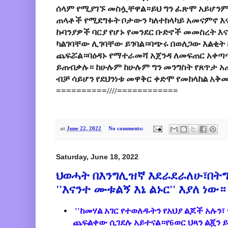
ሰላም የሚያገኙ መስሏቸዋል።ይህ ግን ፈጽሞ አይሆንም
ጠላቶች የሚደግፉት ቦታውን ካለተከላካይ አመናምኖ እ
ኩባንያዎች ባርያ የሆኑ የመንደር ቡድኖች መመስረት እ
ካልገባቸው ሊገባቸው ይገባል።ባጭሩ በወለጋው እልቂት ከኦ
ጨፍሯል።ባዕዳኑ የማተራመሻ አጀንዳ ለመፍጠር አቀጣጣ
ይጠብቃሉ። ከሁሉም ከሁሉም ግን መንግስት የጸጥታ አጠ
ብቻ ሳይሆን የደህንነቱ መዋቅር ቀድሞ የመከላከል አቅሙ
==========////============
at
June 22, 2022
No comments:
Saturday, June 18, 2022
ህወሓት በእንግሊዝኛ እደራደራለሁ፣በትግ
''እናንተ ሙቱልኝ እኔ ልኑር'' እያለ ነው።
''ከመሃል አገር የተወለዱትን የአህያ ልጆች አሉን፣
ጨፍልቀው ሲገደሉ አይተናል።የ6ወር ህጻን ልጇን ይ