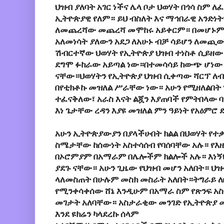
ህዝብ ያለባት አገር ነችና ሌላ ቦታ ህወሃት በጎሳ ስም 
ኢትዮጵያዊ የለም። ይህ ብስለት እና ማኅበራዊ አንድነ
ለመጨረሻው መጨረሻ መሞከሩ አይቀርም። በመሆኑም የ
አለመነሳት ያለውን አደጋ ለአሁኑ ብቻ ሳይሆን ለመጪ
ሽብርተኛው ህወሃት የኢትዮጵያ ህዝብ ተነስቶ ሲይዘው
ደግሞ ፉከራው አይጣል ነው።በተመሳሳይ ከውጭ ሆነው
ናቸው።ህወሃትን የኢትዮጵያ ህዝብ ሲቀጣው ሻርፕ ለብ
በየቲክቶኩ መዝለል ሥራቸው ነው። አሁን የሚዘለልበት
ተፈናቅለው፣ አራስ እናት ልጇን እያጠባች የምትበላው ባ
እነ ጌታቸው ረዳን እያዩ መዝለል ምን ዓይነት የአዕምሮ 
አሁን ኢትዮጵያውያን በያላችሁበት ክልል በህወሃት የተቃ
ስሜታቸው ከሰውነት አስተሳሰብ የባሰባቸው አሉ። የእዚ
በኦሮምያም በአማራም በሌሎችም ክልሎች አሉ። እነኝ
ያደጉ ናቸው። አሁን ጊዜው የህዝብ መሆን አለበት። ህዝ
ላለመስጠት በሁሉም መስክ መስራት አለበት።ትግራይ 
የሚንቀሳቀሰው ሸኔ እንዲሁም በአማራ ስም የጽንፍ አ
መገታት አለባቸው። አስታራቂው መንገድ የኢትዮጵያ መ
እንደ ዩክሬን ካላደረኩ ሰላም