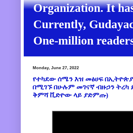
Organization. It ha
Currently, Gudayach
One-million readers
Monday, June 27, 2022
የተካደው ሰሜን እዝ መፅሀፍ በኢትዮጵያ
በሚገኙ በሁሉም መገናኛ ብዙኃን ትረካ 
ቅምሻ ቪድዮው ላይ ያድምጡ)