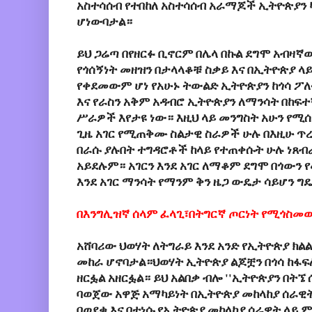
አስተሳሰብ የተበከለ አስተሳሰብ አራማጆች ኢትዮጵያን 
ሆነውባታል።
ይህ ጋሬጣ በየዘርፉ ቢኖርም በሌላ በኩል ደግሞ አብዛኛ
የጎሰኝነት መዘዝን በታላላቆቹ ስቃይ እና በኢትዮጵያ ላ
የቀደመውም ሆነ የአሁኑ ትውልድ ኢትዮጵያን ከጎሳ ፖለ
እና የራስን አቅም አዳብሮ ኢትዮጵያን ለማንሳት በከፍተኛ
ሥራዎች እየታዩ ነው። እዚህ ላይ መንግስት አሁን የሚ
ጊዜ አገር የሚጠቅሙ ስልታዊ ስራዎች ሁሉ በእዚሁ ጥ
በራሱ ያሉበት ተግዳሮቶች ከላይ የተጠቀሱት ሁሉ ነጸብ
አይደሉም። አገርን እንደ አገር ለማቆም ደግሞ በጎውን 
እንደ አገር ማንሳት የማንም ቅን ዜጋ ውዴታ ሳይሆን ግ
በእንግሊዝኛ ሰላም ፈላጊ፣በትግርኛ ጦርነት የሚጎስመ
አሸባሪው ህወሃት ለትግራይ እንደ አንድ የኢትዮጵያ ክልል
መከራ ሆኖባታል።ህወሃት ኢትዮጵያ ልጆቿን በጎሳ ከፋፍሎ
ዘርፏል አዘርፏል። ይህ አልበቃ ብሎ ''ኢትዮጵያን በትኜ 
ባወጀው አዋጅ አማካይነት በኢትዮጵያ መከላከያ ሰራዊ
በወደቁ እና በተነሱ የኢትዮጵያ መከላከያ ሰራዊት ላይ 