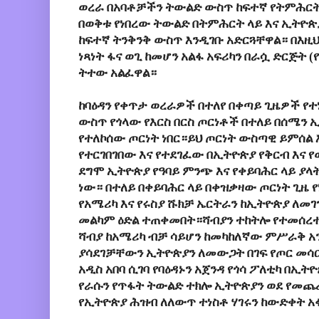
ወረራ በአባቶቻችን ትውልድ ውስጥ ከፍተኛ የትምሕርት 
በወቅቱ የነበረው ትውልድ በትምሕርት ላይ እና ኢትዮጵ
ከፍተኛ ትንቅንቅ ውስጥ እንዲገቡ አድርጓቸዋል። በእዚ
ነጻነት ፋና ወጊ ከመሆን አልፋ አፍሪካን በራሷ ድርጅት 
ትተው አልፈዋል።
ከባዕዳን የቀጥታ ወረራዎች በተለየ በቀጣይ ጊዜዎች የ
ውስጥ የጎላው የእርስ በርስ ጦርነቶች በተለይ በሰሜን 
የተለኮሰው ጦርነት ነበር።ይህ ጦርነት ውስጣዊ ይምሰል 
የተርገበገበው እና የተደገፈው በኢትዮጵያ የቅርብ እና የው
ደግሞ ኢትዮጵያ የዓባይ ምንጭ እና የቀይባሕር ላይ ያላ
ነው። በተለይ በቀይባሕር ላይ በቀዝቃዛው ጦርነት ጊዜ የ
የአሜሪካ እና የሩስያ ሹክቻ ኤርትራን ከኢትዮጵያ ለመ
መልካም ዕድል ተጠቀመበት።ሻብያን ተከትሎ የተመሰረ
ሻብያ ከአሜሪካ ብቻ ሳይሆን ከመካከለኛው ምሥራቅ አን
ያሳደገቻቸውን ኢትዮጵያን ለመውጋት በገፍ የጦር መሳር
አዲስ አበባ ሲገባ የባዕዳኑን አጀንዳ የጎሳ ፖለቲካ በኢት
የራሱን የጥፋት ትውልድ ተክሎ ኢትዮጵያን ወደ የመ
የኢትዮጵያ ሕዝብ ለለውጥ ተነስቶ ሃገሩን ከውድቀት አ