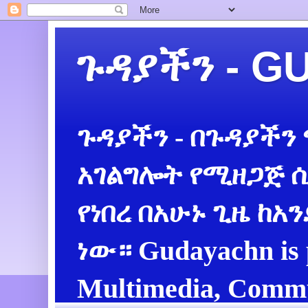
ጉዳያችን - 
ጉዳያችን - በጉዳያችን
አገልግሎት የሚዘጋጅ ሲ
የነበረ በአሁኑ ጊዜ ከአ
ነው። Gudayachn is 
Multimedia, Commu