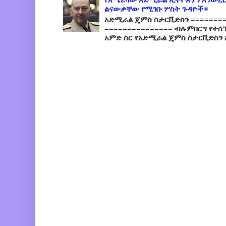
ልናውቃቸው የሚገቡ ሦስት ጉዳዮች።
አድሚራል ጄምስ ስታርቪድስን =========
=============== ብሉምበርግ የተሰ
አምድ ስር የአድሚራል ጄምስ ስታርቪድስን 