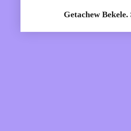
Getachew Bekele.