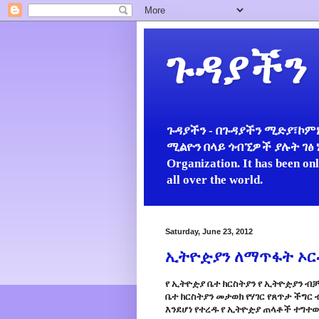
ጉዳያችን
ጉዳያችን - በጉዳያችን ሚድያ፣ኮምኒ
ሚልዮን በላይ ጎብኚዎች ያሉት ገፅ ነው።
Organization. It has been on
all over the world.
Saturday, June 23, 2012
ኢትዮዽያን ለማጥፋት ኦርቶ
የ ኢትዮዽያ ቤተ ክርስትያን የ ኢትዮዽያን ብቻ
ቤተ ክርስትያን መታወክ የሃገር የጸጥታ ችግር 
እንደሆነ የተረዱ የ ኢትዮዽያ ጠላቶች ተግተ