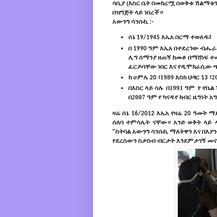
ሳቢያ (
እስር ቤት በመክረሟ በወቅቱ ሽልማቱን
በዝግጅት
ላይ
ነበረች።
አውንግ
ሳንሱኪ
:-
ሰኔ
እኤአ
በርማ
ተወለዱ፤
19/1945
በ
ዓም
እኤአ
በተደረገው
ብሔራ
1990
ሊግ
ሰማንያ
ዘጠኝ
ከመቶ
በማሸነፍ
ተ
ፈርዶባቸው
ነበር
እና
የዲሞክራሲው
ከ
ሀምሌ
፣1989
እስከ
ህዳር
፣2
20
13
በእስር
ላይ
ሳሉ
በ1991 ዓም
የ
ኖቤል
በ2007 ዓም
የ
ካናዳ
የ
ክብር
ዜግነት
አግ
ዛሬ
ሰኔ
እኤአ የ
ዛሬ
ዓመት
ማ
16/2012
20
ሰለባ
ተምሳሌት
ናቸው።
አንድ ወቅት ላይ
ስትባል
አውንግ
ሳንሱኪ
ማለትዋን እና በእያ
''
የደረሰውን ስታስብ ብርታት እንደምታገኝ መ