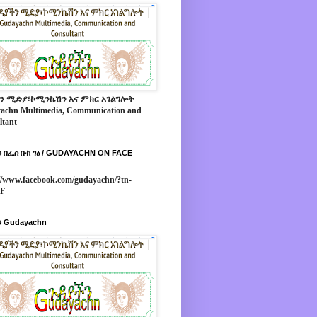
ን ሚድያ፣ኮሚንኬሽን እና ምክር አገልግሎት
achn Multimedia, Communication and
ltant
 በፌስ ቡክ ገፅ / GUDAYACHN ON FACE
//www.facebook.com/gudayachn/?tn-
*F
 Gudayachn