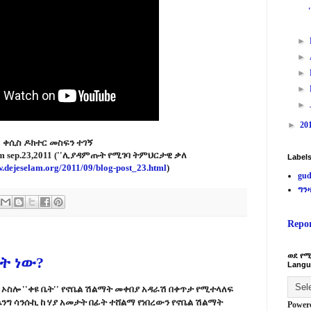
►
►
►
►
►
►
20
ቀሲስ ዶክተር መስፍን ተገኝ
elam sep.23,2011 (''ሊያዳምጡት የሚገባ ትምህርታዊ ቃለ
Label
w.dejeselam.org/2011/09/blog-post_23.html
)
gud
ግን
Repo
ወደ የሚ
ት ነው?
Langu
ኦስሎ ''
ቀዩ
ቤት''
የኖቤል
ሽልማት
መቀበያ
አዳራሽ
በቀጥታ
የሚተላለፍ
ንግ
ሳንሱኪ
ከ
ሃያ
አመታት
በፊት
ተሸልማ
የነበረውን
የኖቤል
ሽልማት
Power