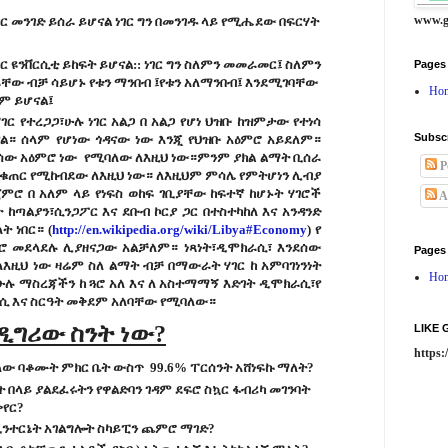
www.g
ገር መንገድ ይሰራ ይሆናል ነገር ግን በመንገዱ ላይ የሚሔደው በፍርሃት
ገር ዩንቨርሲቲ ይከፍት ይሆናል:: ነገር ግን ስለምን መመራመር፤ ስለምን
Pages
ው ብቻ ሳይሆኑ የቱን ማንበብ ፤የቱን አለማንበብ፤ እንደሚገባቸው
Ho
ም ይሆናል፤
ገር የተረጋጋ፣ሁሉ ነገር አልጋ በ አልጋ የሆነ ህዝቡ ከዝምታው የተነሳ
Subsc
ናል። ሰላም የሆነው ጎዳናው ነው እንጂ የህዝቡ አዕምሮ አይደለም።
ው አዕምሮ ነው የሚባለው ለእዚህ ነው።ምንም ያክል ልማት ቢሰራ
P
 መቁጠር የሚከብደው ለእዚህ ነው። ለእዚህም ምሳሌ የምትሆነን ሊብያ
ጀምሮ በ አለም ላይ የነፍስ ወከፍ ገቢያቸው ከፍተኛ ከሆኑት ሃገሮች
A
ከጣልያን፣ሲንጋፖር እና ደቡብ ኮርያ ጋር በተስተካከለ እና አንዳንድ
 ነበር። (
http://en.wikipedia.org/wiki/Libya#Economy
) የ
 ኑሮ መደላደሉ ሊያዘናጋው አልቻለም። ነጻነት፣ዲሞክራሲ፣ እንደሰው
Pages
እዚህ ነው ዛሬም ስለ ልማት ብቻ በማውራት ሃገር ከ አምባገነንነት
Ho
ሉ ማስረጃችን ከ ጓሮ አለ እና ለ አስተማማኝ እድገት ዲሞክራሲ፣የ
 ፖሊሲ እና ስርዓት መቅደም አለባቸው የሚባለው።
ዲግሪው
ስንት
ነው?
LIKE
https
ለው ባቆሙት ምክር ቤት ውስጥ 99.6% ፐርሰንት አሸነፍኩ ማለት?
 በላይ ያልደፈሩትን የዋልድባን ገዳም ደፍሮ ስኳር ፋብሪካ መገንባት
ቀየር?
 ኢንተርኔት አገልግሎት ስካይፒን ጨምሮ ማገድ?