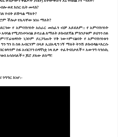
ቤ ቶክቻውን ቀልዶች ያስቡ) አትውቀሱኝ እኔ ትክክል ነኝ ማለት?
ብሎ ወደ እስር ቤት መላክ?
ባለ ሃብት ይሸጣል ማለት?
ሮም ችሎታ የሌላቸው ነበሩ ማለት?
ርገው የ አምባገነንነት አሰራር መስፈን ብቻ አይደለም:: የ አምባገነንነት
 አባባል የሚያስተባብል ይኖራል ለማለት ይከብደኛል ምክንያቱም ይህንን ስዬ
፣ፕሬዝዳንት ነጋሶም ያረጋገጡት ሃቅ ነው።ምናልባት የ አምባገነንነቱን
ግን ግን ከ ስዬ አብርሃም በላይ ኢህአዲግ ነኝ ማለት ትንሽ ይከብዳል።እርሱ
 ብርቱካንም ስዬ አብርሃን በዳኛነቷ ነጻ ለቃ ተፈትናበታለች። አውንግ
ሳንሱኪ
ህዝብ አሳስባለች። ጆሮ ያለው ይስማ!
 ንግግር እነሆ:-