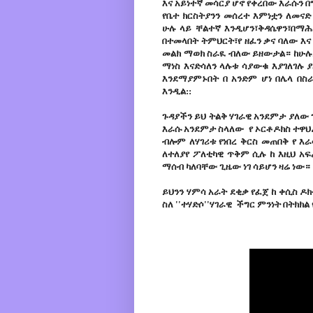
እና አይነተኛ መሳርያ ሆኖ የቀረበው እራሱን በ
የቤተ ክርስትያንን መሰረተ እምነቷን ለመናድ
ሁሉ ላይ ቸልተኛ እንዲሆን፣ቅዳሴዋን፣በማሕሌ
በተመላበት ትምህርት፣የ ዘፈን ቃና ባለው እና
መልክ ማወክ ስራዪ ብለው ይዘውታል። ከሁሉ
ማነስ እናድሳለን ላሉቱ ሳያውቁ እያገለገሉ
እንደማያምኑበት በ አንድም ሆነ በሌላ በ
እንዲል::
ጉዳያችን ይህ ትልቅ ሃገራዊ አንደምታ ያለው 
እራሱ አንደምታ ስላለው የ ኦርቶዶክስ ተዋህዶ
ብሎም ለሃገሪቱ የነበረ ቅርስ መጠበቅ የ 
ለተለያየ ፖለቲካዊ ጥቅም ሲሉ ከ እዚህ አ
ማሰብ ካለባቸው ጊዜው ነገ ሳይሆን ዛሬ ነው። '
ይህንን ሃምሳ አራት ደቂቃ የፈጀ ከ ቀሲስ ዶክ
ስለ ''ተሃድሶ''ሃገራዊ ችግር ምንነት በትክ