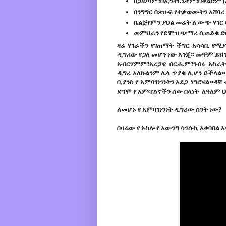
በጋዜጣም፣በኢንተርኔትም፣በቀልድም (አ
በንግግር በጽሁፍ የተቃወሙትን አሸባሪ 
ቤልጅየምን ያህል መሬት ለ ውጭ ሃገር 
መምህራን የደሞዝ ጭማሪ ሲጠይቁ ድ
ዛሬ ሃገራችን የገጠማት ችግር አሳሳቢ የሚያደ
ዲግሪው የጋለ መሆን ነው እንጂ። መቸም ይህን
አብርሃምም፣አረጋዊ በርሔም፣ገብሩ አስራትም
ዲግሪ አለኩልንም ሌላ ጥያቄ ሊሆን ይችላል። 
ቢያንስ የ አምባገነንነትን አደጋ ነግሮናል።ዳኛ
ደግሞ የ አምባገነኖችን ሰው በላነት ለዓለም 
ለመሆኑ የ አምባገነንነት ዲግሪው ስንት ነው?
በዛሬው የ ኦስሎ የ አውንግ
ሳንሱኪ
አቀባበል እና