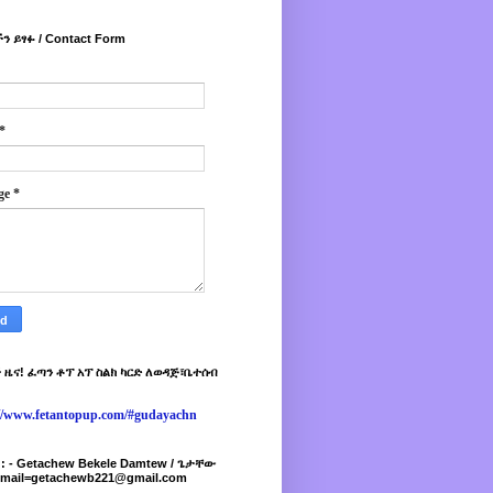
ን ይፃፉ / Contact Form
*
ge
*
 ዜና! ፈጣን ቶፕ አፕ ስልክ ካርድ ለወዳጅ፣ቤተሰብ
://www.fetantopup.com/#gudayachn
r : - Getachew Bekele Damtew / ጌታቸው
-mail=getachewb221@gmail.com