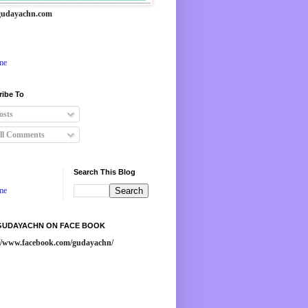
udayachn.com
me
ribe To
osts
ll Comments
Search This Blog
me
 GUDAYACHN ON FACE BOOK
://www.facebook.com/gudayachn/