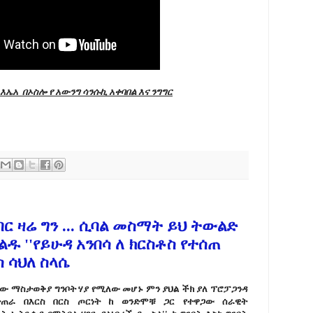
እኤአ
በኦስሎ የ አውንግ
ሳንሱኪ
አቀባበል እና ንግግር
ነበር ዛሬ ግን ... ሲባል መስማት ይህ ትውልድ
ዱ ''የይሁዳ አንበሳ ለ ክርስቶስ የተሰጠ
 ሳህለ ስላሴ
ለው ማስታወቅያ ግንቦት ሃያ የሚለው መሆኑ ምን ያህል ችክ ያለ ፕሮፓጋንዳ
ተጠራ በእርስ በርስ ጦርነት ከ ወንድሞቹ ጋር የተዋጋው ሰራዊት