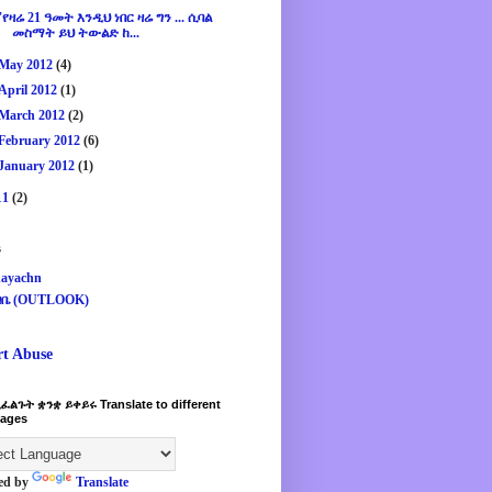
''የዛሬ 21 ዓመት እንዲህ ነበር ዛሬ ግን ... ሲባል
መስማት ይህ ትውልድ ከ...
May 2012
(4)
April 2012
(1)
March 2012
(2)
February 2012
(6)
January 2012
(1)
11
(2)
s
ayachn
ዛቤ (OUTLOOK)
rt Abuse
ፈልጉት ቋንቋ ይቀይሩ Translate to different
ages
ed by
Translate