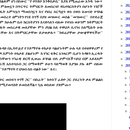
ግልጽም ሆነ በስውር ''የ ተሃድሶ እንቅስቃሴ'' እያለ የሚጠራው አንዱ ነው።
►
20
 ምዕመኗን በጥርጥር ትምህርት ለመበረዝ፣ የቤተክርስትያን በሆኑት ነገሮች
ት አምላኳን ማመስገኗን እና የነበረ ስርዓቷን ቀስ በቀስ ለመናድ ተንኮል
►
20
 መሰረተ ዕምነትን የናደ ስንኝ በያዘ መዝሙር መሰል ''መዝሙር'' በተደራጀ
►
20
ም ከሁሉም ቤተ ክርስትያንን እናድሳለን ብለው የተነሱ ወይንም ከትምህርት
►
20
 ያሉት መሰረታዊ መለያቸው ምን ያህል ስለ ተዋህዶ ቢናገሩ ስለሚሉት ሁሉ
►
20
ስራቸው እና በትምህርታቸው ይታወቃሉ። ''ከፍሬያቸው ታውቋቸዋላችሁ''
►
20
►
20
ጉዳይ በኢትዮዽያ የ ሃይማኖቱ ተከታይ ባልሆኑትም ሁሉ ላይ በተዘዋዋሪም የ
►
20
 እምነት ተከታይ ያልሆኑም ከ ሃገር ፍቅር አንጻርም ቢሆን ጉዳዩን ሊረዱት
እራሳቸውን ሃገራዊ ድርሻ ሊወጡ ይገባል ብላ ታምናለች።ይህ ብቻ አይደለም
►
20
ፍራሽ አስተሳሰብ ጋር በማወቅም ይሁን ባለማወቅ እያገዙ ያሉ ቆም ብለው
▼
20
'ሃይማኖት የ ህዝብ ስስ ብልት ነው'' እና::
►
►
ተር መስፍን ተገኝ ጋር'' ብስራት'' ከተሰኘ ራድዮ ጋር ያደረጉት ቃለ ምልልስ
ክል የሚያመላክት ይመስለኛል። ጊዜ ወስደው ያድምጡ።
►
►
►
►
▼