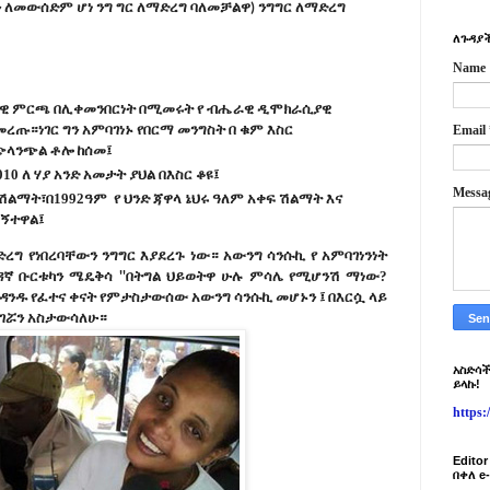
ንግ
ግር
ለማድረግ
 ለመውሰድም ሆነ ንግ ግር ለማድረግ ባለመቻልዋ)
ለጉዳያች
Name
ዊ
ምርጫ
በሊቀመንበርነት
በሚመሩት
የ
ብሔራዊ
ዲሞክራሲያዊ
መረጡ።ነገር
ግን
አምባገነኑ
የበርማ
መንግስት
በ
ቁም
እስር
Email
ጭላንጭል
ቶሎ
ከሰመ፤
010
ለ
ሃያ
አንድ
አመታት
ያህል
በእስር
ቆዩ፤
Messa
ሽልማት፣በ1992ዓም
የ
ህንድ
ጃዋላ
ኔህሩ
ዓለም
አቀፍ
ሽልማት
እና
ኝተዋል፤
ድረግ
የነበረባቸውን
ንግ
ግር
እያደረጉ
ነው።
አውንግ
ሳንሱኪ
የ
አምባገነንነት
 ዳኛ
ቡርቱካን
ሜዴቅሳ
በትግል
ህይወትዋ
ሁሉ
ምሳሌ
የሚሆንሽ
ማነው?
''
ንዳንዱ የፈተና ቀናት የምታስታውሰው አውንግ
ሳንሱኪ
መሆኑን ፤ በእርሷ ላይ
ናገሯን አስታውሳለሁ።
አስድሳች
ይላኩ!
https
Edito
በቀለ e