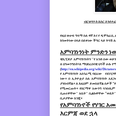
ብርቱካን ከ እስር እንደተ
የዚህ
ጽሁፍ
ዓላማ
ስለ
ዳኛ
እና
የ
ዲሞክራሲ
ከገመትነው
በላይ
በደቀነው
ችግር
ላይ
ትንሽ
ለ
አምባገነንነት
ምንድን
ነ
ዊኪፒድያ
አምባገነንነትን
''የ
አንድ
ሰው
ወይ
ለ
ህገመንግስት፣ለ
ማህበረሰባዊ
ህጎች
ሁሉ
የ
(
http://en.wikipedia.org/wiki/Dictator
የ
አምባገነንነት
አስገራሚ
ባህሪው
የደነገጋ
ነው።
በ
ኢትዮዽያ
ስለ
አምባገነንነት
አደጋ
ያንስብኛል።
ለ
እዚህም
ይመስለኛል
ሰዎች
''
የሚመርጡት።
የበርማዋ
አውንግ
ሳንሱኪም
ሲጠሩዋቸው''
አቤት''
ሲልኩዋቸው
ወዴት'
''
ቢታያቸው እንጂ።
የአምባገነኖች የሃገር አ
እርምጃ ወደ ኋላ