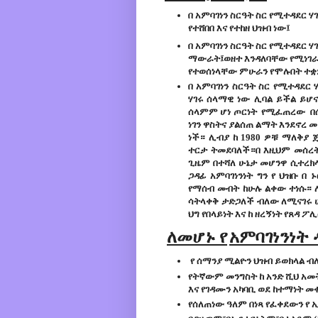
በ አምባገነን ስርዓት ስር የሚተዳደር ሃ
የተሸበበ እና የተከዘ ህዝብ ነው፤
በ አምባገነን ስርዓት ስር የሚተዳደር ሃ
ማውራት፤ወዘተ እንዳለባቸው የሚነገራቸ
የተወሰነላቸው ምሁራን የሞሉበት ተቋ
በ አምባገነን ስርዓት ስር የሚተዳደር ሃ
ሃገሩ ሰላማዊ ነው ሊባል ይችል ይሆ
ሰላምም ሆነ ጦርነት የሚፈጠረው በሰ
ነገን ዋስትና ያልሰጠ ልማት እንደኖረ
ነች። ሊብያ ከ 1980 ዎቹ ማለቅያ 
ተርታ ትመደባለች።በ እዚህም መሰረት 
ጊዜም በተሻለ ሁኔታ መሆንዋ ሲተረክላት
ጋዳፊ አምባገነንነት ግን የ ህዝቡ በ
የማሰብ መብት ከሁሉ ልቀው ተነሱ። ለ
ሳትላቀቅ ታድጋለች ብለው ለሚናገሩ ሁ
ህግ የበላይነት እና ከ ዘረኝነት የጸዳ
ለመሆኑ የ
አምባገነንነት
የ ሰማንያ ሚልዮን ህዝብ ይወክላል ብ
የትኛውም መንግስት ከ አንድ ሺህ አመት
እና የገዳሙን አካባቢ ወደ ከተማነት መ
የሰለጠነው ዓለም በነጻ የፈቀደውን የ