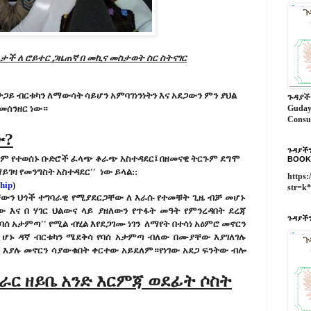
ፈታች ለ ሮይተር ጋዜጠኛ በ መኪና መስታወት ስር ስትናገር
ታጋይ
ብርቱካን
ለማውሳት
ሳይሆን
አምባገነንነትን
እና
አደጋውን
ምን
ያህል
ጉዳያች
መሰንዘር
ነው።
Guday
Consu
ው?
ጉዳያችን
ንም
የተወሰኑ
ቡድሮች
ፈላጭ
ቆራጭ
አስተዳደር፤
በዘመናዊ
ትርጉም
ደግሞ
BOOK
ማይገዛ
የመንግስት
አስተዳደር''
ነው
ይላል::
https:
ship
)
str=k
ቸውን
ህጎች
ተግባራዊ
የሚያደርጋቸው
ለ
እራሱ
የተመቹት
ጊዜ
ብቻ
መሆኑ
ው
እና
በ
ሃገር
ህልውና
ላይ
ያዘለውን
የጥፋት
መዓት
የምንረዳበት
ደረጃ
ጉዳያችን
የባሰ
አታምጣ''
የሚል
ብሂል
እየደጋገሙ
ነገን
ለ
ማየት
በተሳነ
አዕምሮ
መኖርን
ሆኑ
ዳኛ
ብርቱካን
ሜደቅሳ
የባሰ
አታምጣ
ብለው
በሙያቸው
እያገለገሉ
'
እያሉ
መኖርን
ሳያውቁበት
ቀርተው
አይደለም።
የነገው አደጋ ፍንትው ብሎ
መራር ዘይቤ አንድ እርምጃ ወደፊት ሶስት