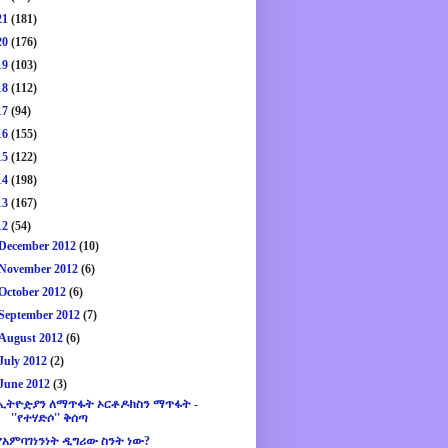
21
(181)
20
(176)
19
(103)
18
(112)
17
(94)
16
(155)
15
(122)
14
(198)
13
(167)
12
(54)
December 2012
(10)
November 2012
(6)
October 2012
(6)
September 2012
(7)
August 2012
(6)
July 2012
(2)
June 2012
(3)
ኢትዮዽያን ለማጥፋት ኦርቶዶክስን ማጥፋት -
''የተሃድሶ'' ቅሰጣ
የአምባገነንነት ዲግሪው ስንት ነው?