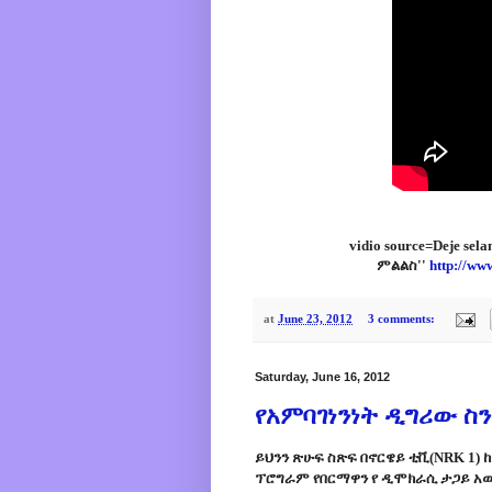
vidio source=Deje s
ምልልስ''
http://ww
at
June 23, 2012
3 comments:
Saturday, June 16, 2012
የአምባገነንነት ዲግሪው ስን
ይህንን
ጽሁፍ
ስጽፍ
በኖርዌይ
ቲቪ(NRK 1)
ከ
ፕሮግራም የበርማዋን
የ
ዲሞክራሲ
ታጋይ
አዉ