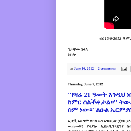
ዛሬ 16/6/2012
ዓ.ም
.
ጌታቸው በቀለ
ኦስሎ
at
June 16, 2012
2 comments:
Thursday, June 7, 2012
''የዛሬ 21 ዓመት እንዲህ 
ከምር ሰልችቶታል።'' ትውል
ስም ነው።''ልዑል ኤርምያስ
ኢቲቪ አሁንም ድረስ ዜና አንባቢው ጀርባ ያ
መጠመዱን ያሳያል- ኢህአዲግ።ጀግና ከ