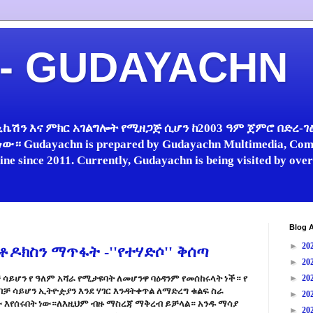
 - GUDAYACHN
ኬሽን እና ምክር አገልግሎት የሚዘጋጅ ሲሆን ከ2003 ዓም ጀምሮ በድረ-ገፅ 
 Gudayachn is prepared by Gudayachn Multimedia, Comm
line since 2011. Currently, Gudayachn is being visited by ov
Blog A
►
20
ዶክስን ማጥፋት -''የተሃድሶ'' ቅሰጣ
►
20
 ሳይሆን የ ዓለም አሻራ የሚታዩባት ለመሆንዋ ባዕዳንም የመሰከሩላት ነች። የ
►
20
ብቻ ሳይሆን ኢትዮዽያን እንደ ሃገር እንዳትቀጥል ለማድረግ ቁልፍ ስራ
►
20
ው እየሰሩበት ነው።ለእዚህም ብዙ ማስረጃ ማቅረብ ይቻላል። አንዱ ማሳያ
►
20