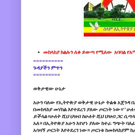
መከላከያ ክልሉን ለቆ ይውጣ የሚለው አባባል የአ
==========
ጉዳያችን ምጥን
=========
ወቅታዊው ሁኔታ
አሁን ባለው የኢትዮጵያ ወቅታዊ ሁኔታ ትልቁ አጀንዳ 
በመከላከያ መሃከል እየተደረገ ያለው ጦርነት ነው።''
ሁለ
ይችላል።ሁለት ሺህ ህዝብ ከሁለት ሺህ ህዝብ ጋር ሲጣላ
አለ። በኢትዮጵያ አሁን እየሆነ ያለው ከተራ ግጭት ባ
አሳዛኝ ጦርነት እየተደረገ ነው። ጦርነቱ ከመከላከያም