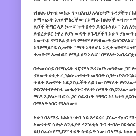
የክልሉ ህዝብ መከራ ግን በእዚህ አላበቃም ጉዳያችን በ
ለማጣራት እንደሞከረችው በአማራ ክልሎች ውስጥ የሚ
ሌቦች ችግር ላይ ነው።''ቀን በቀን ይዘርፉሃል።'' አለ አ
ደብረታቦር ነዋሪ የሆነ ወጣት ለጉዳያችን አሁን ያለውን 
አውጥቶ ሞባይል ይሁን ምንም የያዝከውን ይዘርፍሃል።'
እንደሚዘርፍ ሲጠየቅ ''ማን እንደሆኑ አይታወቅም።
ተጠቅሞ ለመክበር የሚፈልግ አለ።'' በማለት አብራርቷ
በተመሳሳይ በምስራቅ ጎጃም ነዋሪ ከሆነ ወንድሙ ጋር የ
ያለውን ሁኔታ ሲገልጽ ወጥተን መግባት ስጋት ሆኖብና
ጥይት የመሞት አደጋ በራችን ላይ ነው በማለት የነገረው
የፍርሃት፣የተስፋ መቁረጥና የሃዘን ስሜት ባነጋገረው ወቅት
ማዶ እያለሁ።ከርሱ ጋር ባደረኩት ንግግር እስካሁን ያጋባ
በማለት ነበር የገለጸው።
አሁን በአማራ ክልል ህዝብ ላይ እየደረሰ ያለው የጦር ሜ
እውነተኛ ሰቆቃ ለጊዜያዊ የፖለቲካ ግብ ተብሎ በዩቱበ
ይህ በራሱ የሚያም ትልቅ ስብራት ነው።በአማራ ክልል 