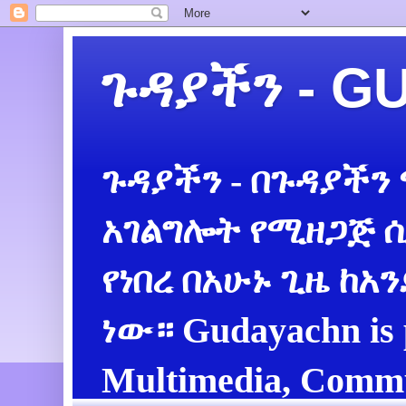
ጉዳያችን - 
ጉዳያችን - በጉዳያችን
አገልግሎት የሚዘጋጅ ሲ
የነበረ በአሁኑ ጊዜ ከአ
ነው። Gudayachn is 
Multimedia, Commu