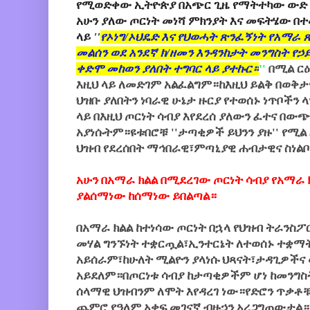
የሚወድቀው ኢትዮጵያ በአጭር ጊዜ የማትተካው ውድ የ
አሁን ያለው ጦርነት መነሻ ምክንያት እና መፍትሄው በተ
ላይ
''
የኦነግ/ኦህዴድ እና የህወሓት ጽንፈኝነት የአማራ 
መልሰን ወደ አንደኛ ክ/ዘመን እንዳንከታት መንግስት የኃ
ቀድሞ መከወን ያለበት ተግባር ላይ ያተኩር።
''
በሚል ርዕ
እዚህ ላይ ለመድገም አልፈልግም።ከእዚህ ይልቅ በወቅታ
ህዝቡ ያለበትን ነባራዊ ሁኔታ ዙርያ የተወሰኑ ነጥቦችን ላ
ላይ በእዚህ ጦርነት ሳብያ እየደረሰ ያለውን ፈተና በ
አያነሱትም።ዩቱበሮቹ ''ታጣቂዎች ይህንን ያዙ'' የሚል 
ህዝብ የደረሰበት ማኅበራዊ፣ምጣኒያዊ ሐብታዊና ስነልቦ
አሁን በአማራ ክልል በሚደረገው ጦርነት ሳብያ የአማራ ክ
ያልሰማነው ከሰማነው ይበልጣል።
በአማራ ክልል ከተነሳው ጦርነት በኋላ የህዝብ ትራንስፖ
መሃል ግንኙነት ተቋርጧል፣ኢንተርኔት ለተወሰኑ ተቋማ
አይሰራም፣ከሁለት ሚልዮን ያላነሱ ህጻናት፣ታዳጊዎችና
አይደለም።በጦርነቱ ሳብያ ከታጣቂዎችም ሆነ ከመንግ
ሰላማዊ ህዝብንም ለሞት እየዳረገ ነው።የድሮን ጥቃቶ
ጨምሮ የዓለም አቀፍ መገናኛ ብዙኃን አረጋግጠውታል።