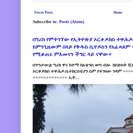
Newer Posts
Home
Subscribe to:
Posts (Atom)
በግሪክ የምትገኘው የኢትዮጵያ ኦርቶዶክስ ተዋሕዶ
ከምንጊዜውም በላይ የቅዱስ ሲኖዶስን የአፈጻጸም
የሚቆጠሩ ምእመናን ችግር ላይ ናቸው።
በጥንታውቷ ግሪክ ዋና ከተማ ከአቴንስ ወጣ ብሎ ከስድስት ሺ
ኦርቶዶክስ ተዋሕዶ ቤተክርስቲያን ስም የተገዛው ገዳም ====
============= ኢት...