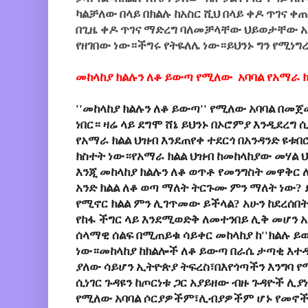
ካልቻለው በላይ በክልሉ ከአስር ሺህ በላይ ቀዶ ጥገና ቀ
በጊዜ ቀዶ ጥገና ማድረግ ባለመቻላቸው ህይወታቸው አደ
የዘገበው ነው።ችግሩ የትዬለሌ ነው።ይህንኑ ግን የሚነግ
መከላከያ ክልሉን ለቆ ይውጣ የሚለው አባባል የአማራ ክ
''መከላከያ ክልሉን ለቆ ይውጣ'' የሚለው አባባል በመ
ነበር። ዛሬ ላይ ደግሞ ሸኔ ይህንኑ በኦሮምያ እንዲደረግ
የአማራ ክልል ህዝብ እንደጠየቀ ተደርጎ በአንዳንድ ዩቱ
ክስተት ነው።የአማራ ክልል ህዝብ ከመከላከያው መሃል ህ
እንጂ መከላከያ ክልሉን ለቆ ወጥቶ የመንግስት መዋቅር
አንድ ክልል ለቆ ወጣ ማለት ትርጉሙ ምን ማለት ነው? 
የሚኖር ክልል ምን ሊገጥመው ይችላል? አሁን ከደረሰበት
የከፋ ችግር ላይ እንደሚወድቅ ለመተንበይ ሊቅ መሆን አ
ሰላማዊ ሰልፍ በሚጠይቁ ሳይቀር መከላከያ ከ''ክልሉ ይው
ነው።መከላከያ ከክልሎች ለቆ ይውጣ በራሴ ታጣቂ እተ
ያለው ሳይሆን ኢትዮጵያ ትፍረስ፣በእየጎጣችን እንግባ የ
ሲነገር ጉዳዩን ከጦርነቱ ጋር አያይዘው ብዙ ጉዳዮች ሊያ
የሚለው አባባል ሶርያዎችም፣ሊብያዎችም ሆኑ የመኖች 