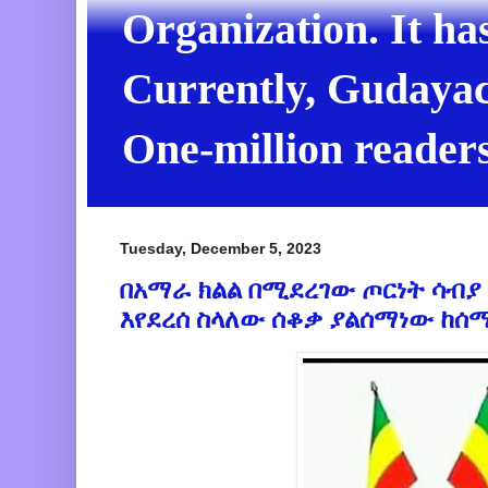
Organization. It ha
Currently, Gudayach
One-million readers
Tuesday, December 5, 2023
በአማራ ክልል በሚደረገው ጦርነት ሳብያ 
እየደረሰ ስላለው ሰቆቃ ያልሰማነው ከሰ