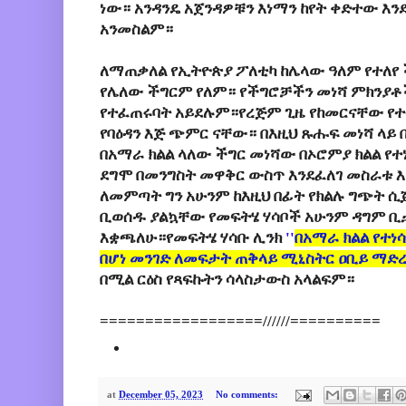
ነው። አንዳንዴ አጀንዳዎቹን እነማን ከየት ቀድተው እን
አንመስልም።
ለማጠቃለል
የኢትዮጵያ ፖለቲካ ከሌላው ዓለም የተለ
የሌለው ችግርም የለም። የችግሮቻችን መነሻ ምክንያቶ
የተፈጠሩባት አይደሉም።የረጅም ጊዜ የከመርናቸው የተ
የባዕዳን እጅ ጭምር ናቸው። በእዚህ ጹሑፍ መነሻ ላይ 
በአማራ ክልል ላለው ችግር መነሻው በኦሮምያ ክልል የተ
ደግሞ በመንግስት መዋቅር ውስጥ እንደፈለገ መስራቱ 
ለመምጣት ግን አሁንም ከእዚህ በፊት የክልሉ ግጭት ሲጀ
ቢወሰዱ ያልኳቸው የመፍትሄ ሃሳቦች አሁንም ዳግም ቢታ
እቋጫለሁ።የመፍትሄ ሃሳቡ ሊንክ
''
በአማራ ክልል የተነ
በሆነ መንገድ ለመፍታት ጠቅላይ ሚኒስትር ዐቢይ ማድ
በሚል ርዕስ የጻፍኩትን ሳላስታውስ አላልፍም።
==================//////==========
at
December 05, 2023
No comments: