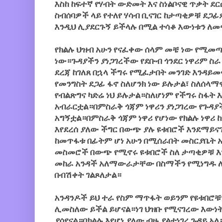
እስከ ከፍተኛ የሃብት ውድመት እና ስነልቦናዊ ጥቃት 
ስብሰባዎች ላይ የተለየ ሃሳብ ቢናገር ከታጣቂዎቹ ደጋፊ
እንዲህ ሊያደርጉኝ ይችላሉ በሚል ተሳቆ እውነቱን ለመ
የክልሉ ህዝብ አሁን የናፈቀው ሰላም መቼ ነው የሚመ
ነው።ጉዳያችን ያነጋገረችው የደቡብ ጎንደር ነዋሪም ስራ
ደረጃ ከገለጸ በኋላ ችግሩ የሚፈታበት መንገድ እንዳይመ
የመንግስት ደጋፊ ፋኖ ስለሆንክ ነው ይሉታል፣ ስለሰላማ
የብልጽግና ካድሬ ነህ ይሉታል።ስለሆነም የችግሩ ስፋት 
አብራርቷል።በምስራቅ ጎጃም ነዋሪን ያነጋገረው የጉዳያ
አግኝቷል።በምስራቅ ጎጃም ነዋሪ የሆነው የክልሉ ነዋሪ 
እየደረሰ ያለው ችግር በውጭ ያሉ ዩቱበሮች እንደማይና
ከመጥፋቱ በፊትም ሆነ አሁን በሚሰራበት መስርያቤት 
መስመሮች በውጭ የሚኖሩ ዩቱበሮች ስለ ታጣቂዎቹ እን
መከራ አንዳች አለማውራታቸው በስማችን የሚነግዱ 
በብሽቀት ገልጾለታል።
አንዳንዶች ይህ ተራ የስም ማጥፋት ወይንም የዩቱበሮቹ
ሊመስለው ይችል ይሆናል።ነገ ህዝቡ የሚናገረው እውነ
ያሳየናል።በክልሉ እየሆነ ያለው ብዙ ያልተነገረ ጉዳይ 