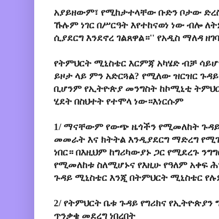
አያይዘውም፣ የሚከታተላቸው ቡድን ቦታው ድረስ 
ኹሉም ነገር በሥርዓት እየተከናወነ ነው ብሎ ለ
ሲያደርግ እንደኖረ ገልጸዋል።'' የአዲስ ማለዳ ዘ
የትምህርት ሚኒስቴር እርምጃ አካሄድ ብቻ ሳይሆ
ይዞታ ላይ ምን አድርጓል? የሚለው ዝርዝር ጉዳ
ቢሆንም የኢትዮጵያ መንግስት ከኮሚኒቲ ትምህርት
ሂደት በስህተት የተሞላ ነው።እነርሱም
1/ ማናቸውም የውጭ ዜጎችን የሚመለከት ጉዳ
መመራት እና ክትትል እንዲያደርግ ማድረግ የሚ
ነበር። በእዚህም ከግሪካውያኑ ጋር የሚደረጉ ንግ
የሚመለከቱ ስለሚሆኑና የእዚሁ የዓለም አቀፍ 
ጉዳይ ሚኒስቴር እንጂ በትምህርት ሚኒስቴር የ
2/ የትምህርት ቤቱ ጉዳይ የግሪክና የኢትዮጵያን 
ጥንቃቄ መደረግ ነበረበት