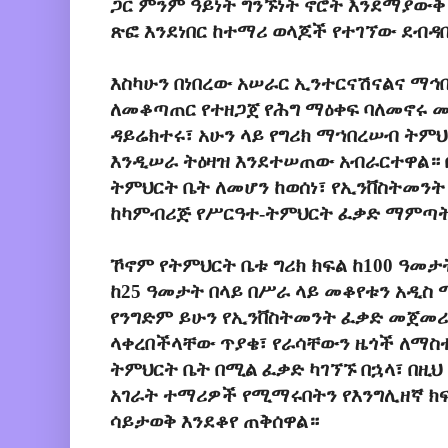
ጋር ምንም ዓይነት ግንኙነት ኖሮት እንደማያውቅ
ጽፎ እንደነበር ከተማሪ ወላጆች የተገኘው ደብዳ
እስካሁን በነበረው አሠራር ኢንተርናሽናልና ማ
ለመቆጣጠር የተዘጋጀ የሕግ ማዕቀፍ ባለመኖሩ መ
ዳይሬክተሩ፣ አሁን ላይ የግሪክ ማኀበረሠብ ትም
እንዲሠራ ትዕዛዝ እንደተሠጠው አብራርተዋል። 
ትምህርት ቤት ለመሆን ከወሰነ፣ የኢንቨስትመንት
ከካምብሪጅ የሥርዓተ-ትምህርት ፈቃድ ማምጣት
ኾኖም የትምህርት ቤቱ ግሪክ ክፍል ከ100 ዓመታ
ከ25 ዓመታት በላይ በሥራ ላይ መቆየቱን አዲስ 
የንግድም ይሁን የኢንቨስትመንት ፈቃድ መጀመ
ላቀረበችላቸው ጥያቄ፣ የራሳቸውን ዜጎች ለማስ
ትምህርት ቤት በሚል ፈቃድ ካገኘኙ በኋላ፣ በዚ
አገራት ተማሪዎች የሚማሩበትን የእንግሊዘኛ 
ሳይታወቅ እንደቆየ ጠቅሰዋል።