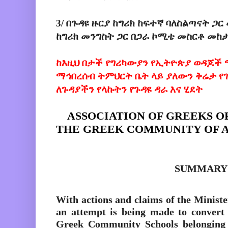
3/ በጉዳዩ ዙርያ ከግሪክ ከፍተኛ ባለስልጣናት ጋር
ከግሪክ መንግስት ጋር በጋራ ኮሚቴ መስርቶ መከታ
ከእዚህ በታች የግሪካውያን የኢትዮጵያ ወዳጆች ማ
ማኅበረሰብ ትምህርት ቤት ላይ ያለውን ቅሬታ የ
ለጉዳያችን የላኩትን የጉዳዩ ዳራ እና ሂደት
ASSOCIATION OF GREEKS OF 
THE GREEK COMMUNITY OF A
SUMMARY
With actions and claims of the Ministe
an attempt is being made to convert 
Greek Community Schools belonging