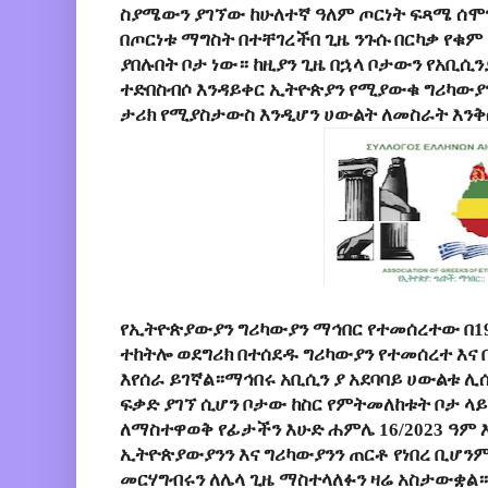
ስያሜውን ያገኘው ከሁለተኛ ዓለም ጦርነት ፍጻሜ ሰሞን
በጦርነቱ ማግስት በተቸገረችበ ጊዜ ንጉሱ በርካቃ የቁም
ያበሉበት ቦታ ነው። ከዚያን ጊዜ በኋላ ቦታውን የአቢሲን
ተድበስብሶ እንዳይቀር ኢትዮጵያን የሚያውቁ ግሪካውያን
ታሪክ የሚያስታውስ እንዲሆን ሀውልት ለመስራት እን
የኢትዮጵያውያን ግሪካውያን ማኅበር የተመሰረተው በ19
ተከትሎ ወደግሪክ በተሰደዱ ግሪካውያን የተመሰረተ እና በ
እየሰራ ይገኛል።ማኅበሩ አቢሲን ያ አደባባይ ሀውልቱ ሊ
ፍቃድ ያገኘ ሲሆን ቦታው ከስር የምትመለከቱት ቦታ ላይ
ለማስተዋወቅ የፊታችን እሁድ ሐምሌ 16/2023 ዓም እ
ኢትዮጵያውያንን እና ግሪካውያንን ጠርቶ የነበረ ቢሆንም
መርሃግብሩን ለሌላ ጊዜ ማስተላለፉን ዛሬ አስታውቋል።