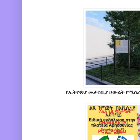
የኢትዮጵያ መታሰቢያ ሀውልት የሚሰራበ