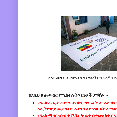
አዲስ አበባ የግሪክ ብሔራዊ ቀን ዋዜማ የግሪክ አምባሳደ
በእዚህ ጽሑፍ ስር የሚከተሉትን ርዕሶች ያገኛሉ -
የግሪክና የኢትዮጵያን ታሪካዊ ግንኙነት ለማጠናከ
ለኢትዮጵያ መታሰብያ አቴንስ ላይ ሃውልት ለማቆ
የግሪክ ማኅበረሰብ ትምሕርት ቤት በተመለከተ በ