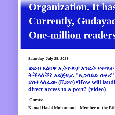
Organization. It ha
Currently, Gudayach
One-million readers
Saturday, July 29, 2023
ወደብ አልባዋ ኢትዮጵያ እንዴት የቀጥታ
ትችላለች? አልጅዚራ ''ኢንሳይድ ስቶሪ''
ያስተላለፈው (ቪድዮ)።How will landlo
direct access to a port? (video)
Guests:
Kemal Hashi Mohamoud – Member of the Eth