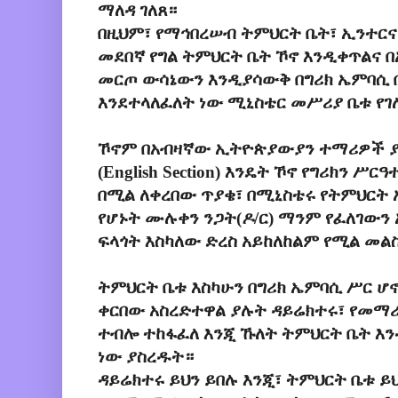
ማለዳ ገለጸ።
በዚህም፣ የማኅበረሠብ ትምህርት ቤት፣ ኢንተር
መደበኛ የግል ትምህርት ቤት ኾኖ እንዲቀጥልና 
መርጦ ውሳኔውን እንዲያሳውቅ በግሪክ ኤምባሲ 
እንደተላለፈለት ነው ሚኒስቴር መሥሪያ ቤቱ የገ
ኾኖም በአብዛኛው ኢትዮጵያውያን ተማሪዎች ያ
(English Section) እንዴት ኾኖ የግሪክን ሥ
በሚል ለቀረበው ጥያቄ፣ በሚኒስቴሩ የትምህርት 
የሆኑት ሙሉቀን ንጋት(ዶ/ር) ማንም የፈለገውን
ፍላጎት እስካለው ድረስ አይከለከልም የሚል መል
ትምህርት ቤቱ እስካሁን በግሪክ ኤምባሲ ሥር ሆኖ
ቀርበው አስረድተዋል ያሉት ዳይሬክተሩ፣ የመማሪ
ተብሎ ተከፋፈለ እንጂ ኹለት ትምህርት ቤት እ
ነው ያስረዱት።
ዳይሬክተሩ ይህን ይበሉ እንጂ፣ ትምህርት ቤቱ 