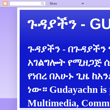
ጉዳያችን - 
ጉዳያችን - በጉዳያችን
አገልግሎት የሚዘጋጅ ሲ
የነበረ በአሁኑ ጊዜ ከአ
ነው። Gudayachn is 
Multimedia, Commu