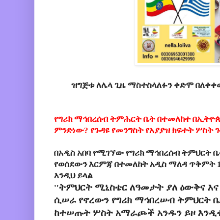
ዝግጅቱ ለሌላ ጊዜ ማስተስላለፉን ቀድሞ በለቀቀ
የግሪክ ማኅበረሰብ ትምሕርት ቤት በተመለከተ በኢትዮ
ምንድነው? የጉዳዩ የመንግስት የአያያዝ ክፍተት ሦስት 
በአዲስ አበባ የሚገኘው የግሪክ ማኅበረሰብ ትምህርት 
የወሰደውን እርምጃ በተመለከት አዲስ ማለዳ ጥቅምት 13
እንዲህ ይላል
ትምህርት ሚኒስቴር ለዓመታት ያለ ዕውቅና እና
''
ሲሠራ የኖረውን የግሪክ ማኅበረሠብ ትምህርት ቤ
ከተሠጡት ሦስት አማራጮች አንዱን ይዞ እንዲቀ