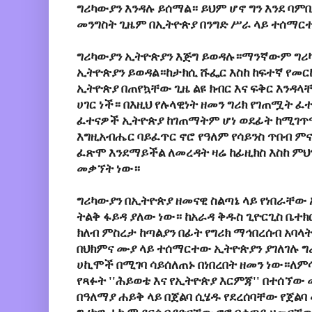
ግሪካውያን እንዳሉ ይሰማል። ይህም ሆኖ ግን እንደ ባ
መንግስት ጊዜም በኢትዮጵያ በንግድ ሥራ ላይ ተሰማር
ግሪካውያን ኢትዮጵያን እጅግ ይወዳሉ።ማንኛውም ግሪካ
ኢትዮጵያን ይወዳል።ከታክሲ ሹፌር እስከ ከፍተኛ የመር
ኢትዮጵያ በጠየኳቸው ጊዜ ልዩ ክብር እና ፍቅር እንዳላ
ሀገር ነች። በእዚህ የሉላዊነት ዘመን ግሪክ የገጠሟት 
ፈተናዎች ኢትዮጵያ ከገጠማትም ሆነ ወደፊት ከሚገጥማ
እግዚአብሔር ባይፈጥር ኖሮ የዓለም የሳይንስ ጥበብ ም
ፈጽሞ እንደማይችል ለመረዳት ዛሬ ከፊዚክስ እስከ ምህ
መቃኘት ነው።
ግሪካውያን በኢትዮጵያ ዘመናዊ ስልጣኔ ላይ የነበራቸው 
ትልቅ ፋይዳ ያለው ነው። ከአራዳ ቅዱስ ጊዮርጊስ ቤተክ
ክለብ ምስረታ ከጣልያን በፊት የግሪክ ማኅበረሰብ አባ
በህክምና ሙያ ላይ ተሰማርተው ኢትዮጵያን ያገለገሉ 
ሀኪሞች በሚገባ ሳይሰለጠኑ በነበረበት ዘመን ነው።ለም
የጻፉት ''ሕይወቴ እና የኢትዮጵያ እርምጃ'' በተሰኘው 
በዓለማያ ሐይቅ ላይ በጀልባ ሲሄዱ የደረሰባቸው የጀልባ