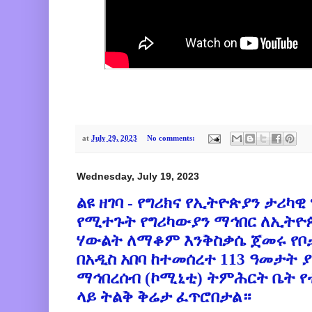
at
July 29, 2023
No comments:
Wednesday, July 19, 2023
ልዩ ዘገባ - የግሪክና የኢትዮጵያን ታሪካ
የሚተጉት የግሪካውያን ማኅበር ለኢትዮጵ
ሃውልት ለማቆም እንቅስቃሴ ጀመሩ የቦ
በአዲስ አበባ ከተመሰረተ 113 ዓመታት 
ማኅበረሰብ (ኮሚኒቲ) ትምሕርት ቤት 
ላይ ትልቅ ቅሬታ ፈጥሮበታል።