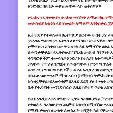
ግሪካዊ ሐኪም ደርሶ ባያድናቸው ኖሮ በቀጣይ ዘመናቸው
እንደነበር በእዚሁ መጽሐፋቸው ላይ ጠቅሰዋል።
የግሪክና የኢትዮጵያን ታሪካዊ ግንኙነት ለማጠናከር የ
መታሰብያ አቴንስ ላይ ሃውልት ለማቆም እንቅስቃሴ ጀ
ኢትዮጵያ የተወለዱ፣በኢትዮጵያ ሰርተው ሀብት ያፈሩ፣
ያገለገሉ ግሪካውያን አቴንስ ላይ ማኅበር እንዳላቸው ሰ
የማኅበሩን አስተባባሪዎች አቴንስ ላይ ለማግኘት ዕድል አ
ይተናነቃቸዋል። የኢትዮጵያና የግሪክ ታሪካዊ ግንኙነት
ተግዳሮቶችም ተመሳሳይ እንደሆኑ ከተለያዩ አቅጣጫዎ
ያላቸው የሞራል ዝግጅት ከውስጣቸው በሚወጣ ጥልቅ 
አስደናቂ ነው።በውይይታችን መሃል አዲስ አበባ ስለሚገኘ
ያስቆጠረው የግሪም ማኅበረሰብ (ኮሚኒቲ) ትምሕርት ቤ
አሳዝኗቸዋል።በእውነቱም በእዚህ ደረጃ ያለ የሁለት ሀ
ቤት የተያዘበት መንገድ በራሱ እዚህ ከፍተኛ ጥያቄ አስነ
ይህ በእንዲህ እያለ በግሪክ የሚኖሩ ግሪካውያን ኢትዮጵ
የተወለዱ ግሪካውያንን ጨምሮ አቴንስ በሚገኘው የአቢ
የሚያስታውስ ሀውልት ለመስራት ዝግጅት ላይ ናቸው።አ