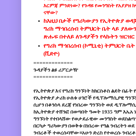
እርምጃ ምንድነው? የጉዳዩ የመንግስት የአያያዝ 
ናቸው?
ከእዚህ በታች የግሪካውያን የኢትዮጵያ ወዳጆ
ግሪክ ማኅበረሰብ ትምህርት ቤት ላይ ያለው
ጽሑፍ በተለይ ለጉዳያችን የላኩትን ዝርዝር የ
የግሪክ ማኅበረሰብ (ኮሚኒቲ) ትምህርት ቤ
(ቪድዮ)
=============
ጉዳያችን ልዩ ሪፖርታዥ
=============
የኢትዮጵያ እና የግሪክ ግንኙነት ከክርስቶስ ልደት በፊት
የኢትዮጵያ ታሪክ ሁለቱ ሀገሮች የዲፕሎማሲያዊ ግንኙነ
ሲሆን በቆንስላ ደረጃ የነበረው ግንኙነት ወደ ዲፕሎማሲ
ከኢትዮጵያ ተሸንፎ በወጣበት ዓመት 1935 ዓም እኤአ ነ
ግንኙነት የተበላሸው የወታደራዊው መንግስት ወደስልጣን
በርካታ ግሪካውያን በወቅቱ በነበረው የግል ንብረትን ወደ
ንብረቶች ተወረሱባቸው።አሁን ድረስ የተወረሱ ንብረቶ