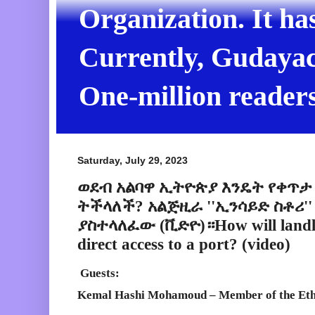
Organization. It ha
Currently, Gudayach
One-million readers
Saturday, July 29, 2023
ወደብ አልባዋ ኢትዮጵያ እንዴት የቀጥታ
ትችላለች? አልጅዚራ ''ኢንሳይድ ስቶሪ''
ያስተላለፈው (ቪድዮ)።How will landlo
direct access to a port? (video)
Guests:
Kemal Hashi Mohamoud – Member of the Eth