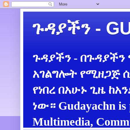
ጉዳያችን - 
ጉዳያችን - በጉዳያችን
አገልግሎት የሚዘጋጅ ሲ
የነበረ በአሁኑ ጊዜ ከአ
ነው። Gudayachn is 
Multimedia, Commu