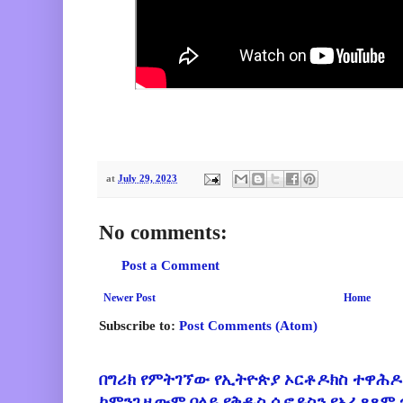
at
July 29, 2023
No comments:
Post a Comment
Newer Post
Home
Subscribe to:
Post Comments (Atom)
በግሪክ የምትገኘው የኢትዮጵያ ኦርቶዶክስ ተዋሕዶ
ከምንጊዜውም በላይ የቅዱስ ሲኖዶስን የአፈጻጸም