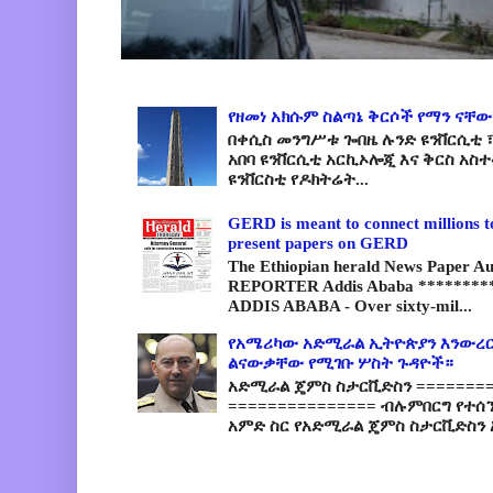
የዘመነ አክሱም ስልጣኔ ቅርሶች የማን ናቸው
በቀሲስ መንግሥቱ ጐበዜ ሉንድ ዩንቨርሲቲ ፣
አበባ ዩንቨርሲቲ አርኪኦሎጂ እና ቅርስ አስ
ዩንቨርስቲ የዶክትሬት...
GERD is meant to connect millions t
present papers on GERD
The Ethiopian herald News Paper A
REPORTER Addis Ababa *********
ADDIS ABABA - Over sixty-mil...
የአሜሪካው አድሚራል ኢትዮጵያን እንውረር
ልናውቃቸው የሚገቡ ሦስት ጉዳዮች።
አድሚራል ጄምስ ስታርቪድስን =========
=============== ብሉምበርግ የተሰ
አምድ ስር የአድሚራል ጄምስ ስታርቪድስን 