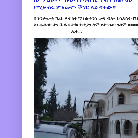
የሚቆጠሩ ምእመናን ችግር ላይ ናቸው።
በጥንታውቷ ግሪክ ዋና ከተማ ከአቴንስ ወጣ ብሎ ከስድስት ሺ
ኦርቶዶክስ ተዋሕዶ ቤተክርስቲያን ስም የተገዛው ገዳም ====
============= ኢት...