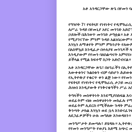
አቶ አንዳርጋቸው ጽጌ በየመን 
የግንቦት 7፣ የፍትህ፣ የነፃነትና የዲሞክራ
ለሥራ ጉዳይ በየመኒያ አየር መንገድ አይሮ
ኃይሎች በሕገወጥ መንገድ ታግቷል። አቶ 
የሚያገናኘው ምንም ጉዳይ አልነበረውም። 
እንኳን ለማቆየት ምንም ምክንያት የለውም
በአስቸኳይ እንዲፈታ በተለያዩ መንገዶች 
እንዲያውም የየመን ባለስልጣናት አምባገኑ
ይችላል የሚል ከፍተኛ ስጋት አድሮብናል።
አቶ አንዳርጋቸው ጽጌ፣ በሀገራችን በኢት
እውቀቱንና ጉልበቱን ብቻ ሳይሆን ሕይወቱን
የኢትዮጵያ የቁርጥ ቀን ልጅ ነው። የየመ
የፍትህ፣ የነፃነትና የዲሞክራሲ ታጋይ መሪ
ሕዝብ እንዲያውቅ የንቅናቄዓችን ሥራ አ
ትግላችን መስዋትነት እንደሚያስከፍል እና
ወደፊትም ብዙ መስዋዕትነት መከፈሉ የማይ
ወደፊትም ሊደርስ የሚችለው ጉዳት ምሬታ
ቅንጣት ታክል እንኳን ወደ ኋላ እንድናፈ
ለደጋፊዎቻችን ሁሉ መግለጽ እንወዳለን።
መንግሥታት ይመጣሉ፣ ይሄዳሉ። ኢትዮጵያ
የየመን መንግሥት የወያኔ እድሜ አጭር መ