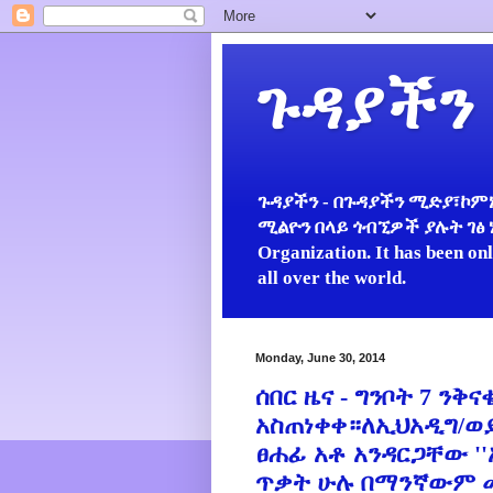
ጉዳያችን
ጉዳያችን - በጉዳያችን ሚድያ፣ኮምኒ
ሚልዮን በላይ ጎብኚዎች ያሉት ገፅ ነው።
Organization. It has been on
all over the world.
Monday, June 30, 2014
ሰበር ዜና - ግንቦት 7 ንቅ
አስጠነቀቀ።ለኢህአዲግ/ወ
ፀሐፊ አቶ አንዳርጋቸው '
ጥቃት ሁሉ በማንኛውም መ