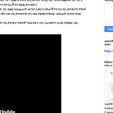
በ1969 ዓም በከፈተችብን ጦርነት ከሞቃዲሾ በምታስተላልፈው የአማርኛ
Messa
 የሀገራችንን ክፍል ይዛ ነበር።
ጋር እልህ አስጨራሽ ውግያ አድርጎ ነፃነታችንን እና የኢትዮጵያን የግዛት
ራዊት ነው።ኢትዮጵያውያን ብዙ ያልገቡን፣ክብር መስጠት ሲገባን ክብር
! የኢትዮጵያ የቀድሞ ዘመናዊ የ ጦር ሰራዊትን ታሪክ ሳንዘክር ስለ
አስድሳች
ይላኩ!
https
Edito
በቀለ e
ጉዳያች
Guday
Consu