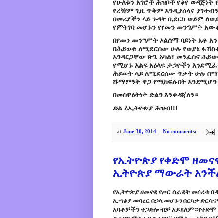
የሁለቱን አገሮች ሕዝቦች የቆየ ወዳጅነት
የረዥም ጊዜ ጥቅም እንዲያሰላና ያገተብን
በመሪያችን ላይ ጉዳት ቢደርስ ወይም ለወ
የምትገባ መሆኑን የየመን መንግሥት አውቆ
በየመን መንግሥት አልሰማ ባይነት አቶ አን
በሕይወቱ ለሚደርሰው ሁሉ የወያኔ ፋሽስቶ
አንዳርጋቸው ጽጌ አካል፣ መንፈስና ሕይ
የሚሆኑ እልፍ አዕላፍ ታጋዮችን እንደሚፈጥ
ሕይወት ላይ ለሚደርሰው ጥቃት ሁሉ በማ
ሹማምንት ዋጋ የሚከፍሉበት እንደሚሆን 
በመስዋዕትነት ድልን እንቀዳጃለን።
ድል ለኢትዮጵያ ሕዝብ!!!
at
June 30, 2014
No comments:
የኢትዮጵያ የቀድሞ ዘመናዊ
ኢትዮጵያ ማውራት አንች
የኢትዮጵያ ዘመናዊ የጦር ሰራዊት መሰረቱ በ
ኢጣልያ መባረር በኃላ መሆኑን በርካታ ድርሳና
አባቶቻችን ተጋድሎ ብቻ አይደለም።የቀድሞ ዘ