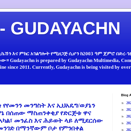
 - GUDAYACHN
ኬሽን እና ምክር አገልግሎት የሚዘጋጅ ሲሆን ከ2003 ዓም ጀምሮ በድረ-ገፅ 
 Gudayachn is prepared by Gudayachn Multimedia, Comm
line since 2011. Currently, Gudayachn is being visited by ov
Blog A
►
20
ናቄ የየመንን መንግስት እና ኢህአዴግ/ወያኔን
►
20
ያኔ በሰጠው ማስጠንቀቂያ የድርጅቱ ዋና
►
20
'አካል፣ መንፈስ እና ሕይወት ላይ ለሚደርሰው
►
20
ንገድ በማንኛውም ቦታ የምንበቀል
►
20