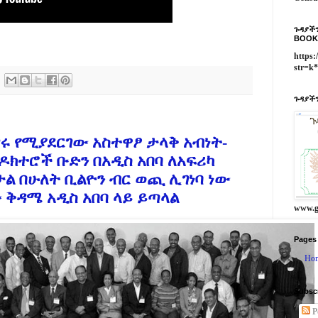
ጉዳያችን
BOOK
https:
str=k
ጉዳያችን
ሩ የሚያደርገው አስተዋፆ ታላቅ አብነት-
ዶክተሮች ቡድን በአዲስ አበባ ለአፍሪካ
ታል በሁለት ቢልዮን ብር ወጪ ሊገነባ ነው
ቅዳሜ አዲስ አበባ ላይ ይጣላል
www.g
Pages
Ho
Subsc
P