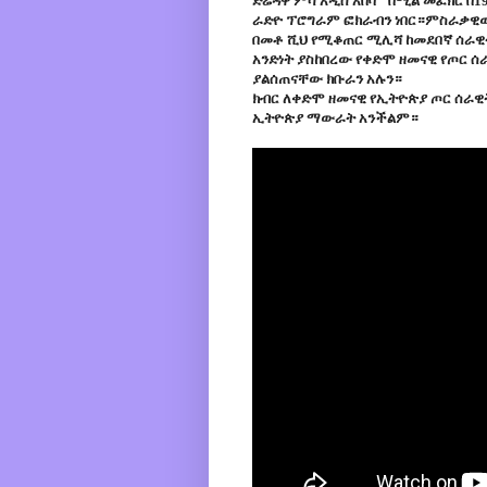
ድሬዳዋ ምሳ አዲስ አበባ'' በሚል መፈክር 
ራድዮ ፕሮግራም ፎክራብን ነበር።ምስራቃዊውን
በመቶ ሺህ የሚቆጠር ሚሊሻ ከመደበኛ ሰራዊት 
አንድነት ያስከበረው የቀድሞ ዘመናዊ የጦር ሰ
ያልሰጠናቸው ክቡራን አሉን።
ክብር ለቀድሞ ዘመናዊ የኢትዮጵያ ጦር ሰራዊት
ኢትዮጵያ ማውራት አንችልም።