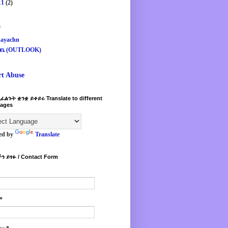
11
(2)
s
ayachn
ዛቤ (OUTLOOK)
rt Abuse
ፈልጉት ቋንቋ ይቀይሩ Translate to different
ages
ed by
Translate
ን ይፃፉ / Contact Form
*