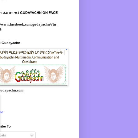
 በፌስ ቡክ ገፅ / GUDAYACHN ON FACE
//www.facebook.com/gudayachn/?tn-
*F
 Gudayachn
udayachn.com
me
ribe To
osts