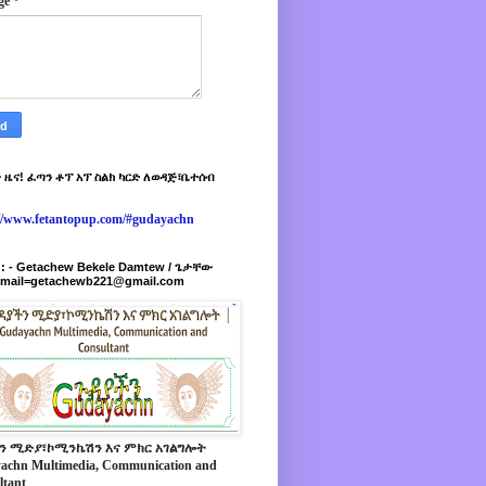
ge
*
 ዜና! ፈጣን ቶፕ አፕ ስልክ ካርድ ለወዳጅ፣ቤተሰብ
://www.fetantopup.com/#gudayachn
r : - Getachew Bekele Damtew / ጌታቸው
-mail=getachewb221@gmail.com
ን ሚድያ፣ኮሚንኬሽን እና ምክር አገልግሎት
achn Multimedia, Communication and
ltant