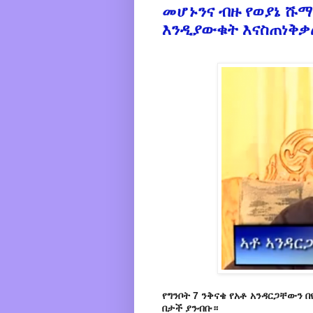
መሆኑንና ብዙ የወያኔ ሹ
እንዲያውቁት እናስጠነቅቃ
የግንቦት 7 ንቅናቄ የአቶ አንዳርጋቸውን
በታች ያንብቡ።