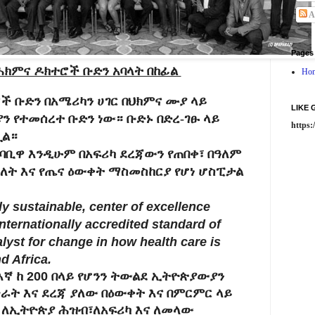
A
Pages
ሕክምና ዶክተሮች ቡድን አባላት በከፊል
Ho
ች ቡድን በአሜሪካን ሀገር በህክምና ሙያ ላይ
LIKE
 የተመሰረተ ቡድን ነው። ቡድኑ በድረ-ገፁ ላይ
https
ጧል።
ባቢዋ እንዲሁም በአፍሪካ ደረጃውን የጠበቀ፣ በዓለም
ለት እና የጤና ዕውቀት ማስመስከርያ የሆነ ሆስፒታል
y sustainable, center of excellence
 internationally accredited standard of
lyst for change in how health care is
d Africa.
' እኛ ከ 200 በላይ የሆንን ትውልደ ኢትዮጵያውያን
ራት እና ደረጃ ያለው በዕውቀት እና በምርምር ላይ
 ለኢትዮጵያ ሕዝብ፣ለአፍሪካ እና ለመላው