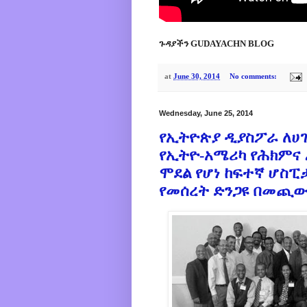
ጉዳያችን GUDAYACHN BLOG
at
June 30, 2014
No comments:
Wednesday, June 25, 2014
የኢትዮጵያ ዲያስፖራ ለሀገ
የኢትዮ-አሜሪካ የሕክምና 
ሞደል የሆነ ከፍተኛ ሆስፒ
የመሰረት ድንጋዩ በመጪው 