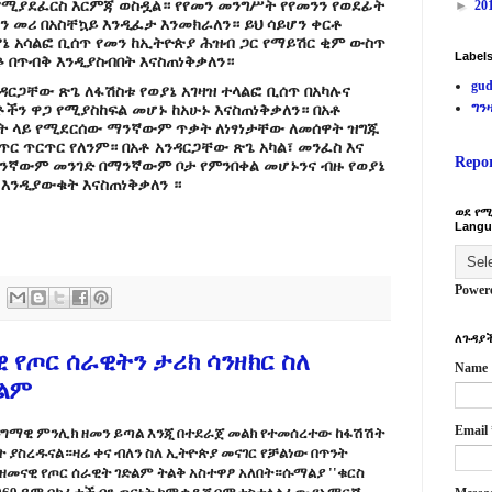
 የሚያደፈርስ እርምጃ ወስዷል። የየመን መንግሥት የየመንን የወደፊት
►
20
ን መሪ በአስቸኳይ እንዲፈታ እንመክራለን። ይህ ሳይሆን ቀርቶ
ያኔ አሳልፎ ቢሰጥ የመን ከኢትዮጵያ ሕዝብ ጋር የማይሽር ቂም ውስጥ
Label
 በጥብቅ እንዲያስብበት እናስጠነቅቃለን።
gud
ዳርጋቸው ጽጌ ለፋሽስቱ የወያኔ አገዛዝ ተላልፎ ቢሰጥ በአካሉና
ግን
ችን ዋጋ የሚያስከፍል መሆኑ ከአሁኑ እናስጠነቅቃለን። በአቶ
ወት ላይ የሚደርሰው ማንኛውም ጥቃት ለነፃነታቸው ለመሰዋት ዝግጁ
ር ጥርጥር የለንም። በአቶ አንዳርጋቸው ጽጌ አካል፣ መንፈስ እና
Repo
ንኛውም መንገድ በማንኛውም ቦታ የምንበቀል መሆኑንና ብዙ የወያኔ
እንዲያውቁት እናስጠነቅቃለን ።
ወደ የሚ
Langu
Power
ለጉዳያች
 የጦር ሰራዊትን ታሪክ ሳንዘክር ስለ
Name
ልም
Email
ዳግማዊ ምንሊክ ዘመን ይጣል እንጂ በተደራጀ መልክ የተመሰረተው ከፋሽሽት
ት ያስረዱናል።ዛሬ ቀና ብለን ስለ ኢትዮጵያ መናገር የቻልነው በጥንት
መናዊ የጦር ሰራዊት ገድልም ትልቅ አስተዋፆ አለበት።ሱማልያ ''ቁርስ