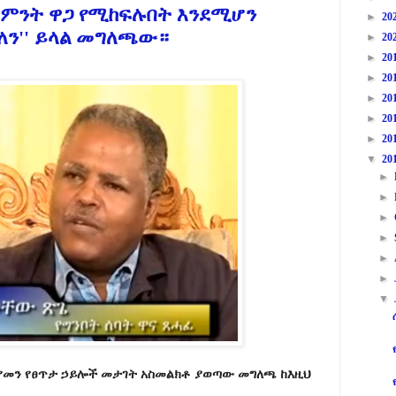
ማምንት ዋጋ የሚከፍሉበት እንደሚሆን
►
20
ለን'' ይላል መግለጫው።
►
20
►
20
►
20
►
20
►
20
►
20
▼
20
►
►
►
►
►
►
▼
 በየመን የፀጥታ ኃይሎች መታገት አስመልክቶ ያወጣው መግለጫ ከእዚህ