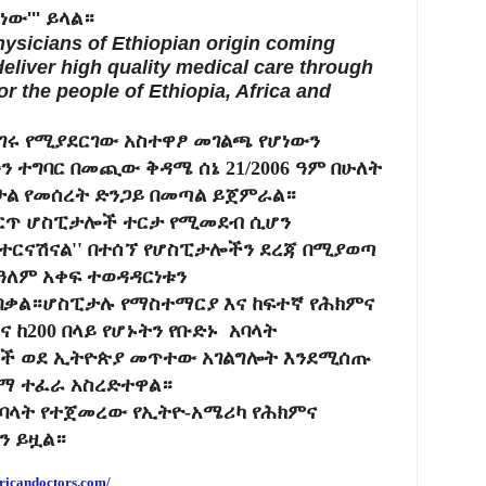
ው''' ይላል።
hysicians of Ethiopian origin coming
eliver high quality medical care through
r the people of Ethiopia, Africa and
ገሩ የሚያደርገው አስተዋፆ መገልጫ የሆነውን
 ተግባር በመጪው ቅዳሜ ሰኔ 21/2006 ዓም በሁለት
ታል የመሰረት ድንጋይ በመጣል ይጀምራል።
ርጥ ሆስፒታሎች ተርታ የሚመደብ ሲሆን
ንተርናሽናል'' በተሰኘ የሆስፒታሎችን ደረጃ በሚያወጣ
ዓለም አቀፍ ተወዳዳርነቱን
በቃል።ሆስፒታሉ የማስተማርያ እና ከፍተኛ የሕክምና
 ከ200 በላይ የሆኑትን የቡድኑ አባላት
ች ወደ ኢትዮጵያ መጥተው አገልግሎት እንደሚሰጡ
ርማ ተፈራ አስረድተዋል።
ት አባላት የተጀመረው የኢትዮ-አሜሪካ የሕክምና
ን ይዟል።
ricandoctors.com/