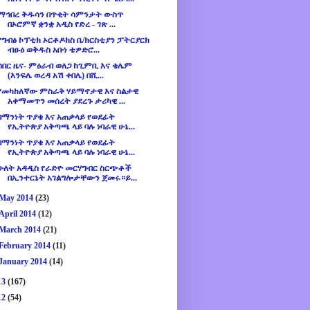
ማኅበረ ቅዱሳን በጥቂት ሳምንታት ውስጥ
በኦሮምኛ ቋንቋ አዲስ የድረ - ገጽ ...
የግብፅ ኮፕቲክ ኦርቶዶክስ ቤ/ክርስቲያን ፓትርያርክ
ብፁዕ ወቅዱስ አቡነ ቴዎድሮ...
ሰበር ዜና- ምዕራብ ወለጋ ከጊምቢ እና ቄሌም
(እንፍሌ ወረዳ አሽ ቀበሌ) በሺ...
የመካከለኛው ምስራቅ ሃይማኖታዊ እና ስልታዊ
አቀማመጥን መሰረት ያደረጉ ታሪካዊ ...
በማንነት ጥያቄ እና አጠቃላይ የወደፊት
የኢትዮጵያ አቅጣጫ ላይ ባሉ ነባራዊ ሁኔ...
በማንነት ጥያቄ እና አጠቃላይ የወደፊት
የኢትዮጵያ አቅጣጫ ላይ ባሉ ነባራዊ ሁኔ...
ሁለት አዳዲስ የራድዮ መርሃግብር ስርጭቶች
በኢንተርኔት አገልግሎታቸውን ጀመሩ።ይ...
May 2014
(23)
April 2014
(12)
March 2014
(21)
February 2014
(11)
January 2014
(14)
13
(167)
12
(54)