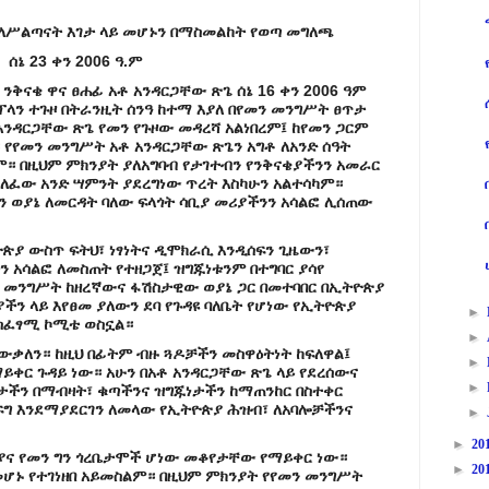
ባለሥልጣናት እገታ ላይ መሆኑን በማስመልከት የወጣ መግለጫ
ሰኔ 23 ቀን 2006 ዓ.ም
ሲ ንቅናቄ ዋና ፀሐፊ አቶ አንዳርጋቸው ጽጌ ሰኔ 16 ቀን 2006 ዓም
ፕላን ተጉዞ በትራንዚት ሰንዓ ከተማ እያለ በየመን መንግሥት ፀጥታ
አንዳርጋቸው ጽጌ የመን የጉዞው መዳረሻ አልነበረም፤ ከየመን ጋርም
የየመን መንግሥት አቶ አንዳርጋቸው ጽጌን አግቶ ለአንድ ሰዓት
። በዚህም ምክንያት ያለአግባብ የታገተብን የንቅናቄያችንን አመራር
ላለፈው አንድ ሣምንት ያደረግነው ጥረት እስካሁን አልተሳካም።
ን ወያኔ ለመርዳት ባለው ፍላጎት ሳቢያ መሪያችንን አሳልፎ ሊሰጠው
ዮጵያ ውስጥ ፍትህ፣ ነፃነትና ዲሞክራሲ እንዲሰፍን ጊዜውን፣
 አሳልፎ ለመስጠት የተዘጋጀ፤ ዝግጁነቱንም በተግባር ያሳየ
ን መንግሥት ከዘረኛውና ፋሽስታዊው ወያኔ ጋር በመተባበር በኢትዮጵያ
ያችን ላይ እየፀመ ያለውን ደባ የጉዳዩ ባለቤት የሆነው የኢትዮጵያ
►
ስፈፃሚ ኮሚቴ ወስኗል።
►
ውቃለን። ከዚህ በፊትም ብዙ ጓዶቻችን መስዋዕትነት ከፍለዋል፤
►
ቀር ጉዳይ ነው። አሁን በአቶ አንዳርጋቸው ጽጌ ላይ የደረሰውና
►
ችን በማብዛት፣ ቁጣችንና ዝግጁነታችን ከማጠንከር በስተቀር
ገፍግ እንደማያደርገን ለመላው የኢትዮጵያ ሕዝብ፣ ለአባሎቻችንና
►
►
20
ና የመን ግን ጎረቤታሞች ሆነው መቆየታቸው የማይቀር ነው።
►
20
ሆኑ የተገነዘበ አይመስልም። በዚህም ምክንያት የየመን መንግሥት