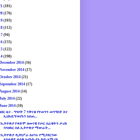
21
(181)
20
(176)
19
(103)
18
(112)
17
(94)
16
(155)
15
(122)
14
(198)
December 2014
(16)
November 2014
(17)
October 2014
(21)
September 2014
(17)
August 2014
(14)
July 2014
(22)
June 2014
(10)
ሰበር ዜና - ግንቦት 7 ንቅናቄ የየመንን መንግስት እና
ኢህአዴግ/ወያኔን አስጠ...
የኢትዮጵያ የቀድሞ ዘመናዊ የጦር ሰራዊትን ታሪክ
ሳንዘክር ስለ ኢትዮጵያ ማውራት...
የኢትዮጵያ ዲያስፖራ ለሀገሩ የሚያደርገው
አስተዋፆ ታላቅ አብነት-የኢትዮ-አሜሪካ...