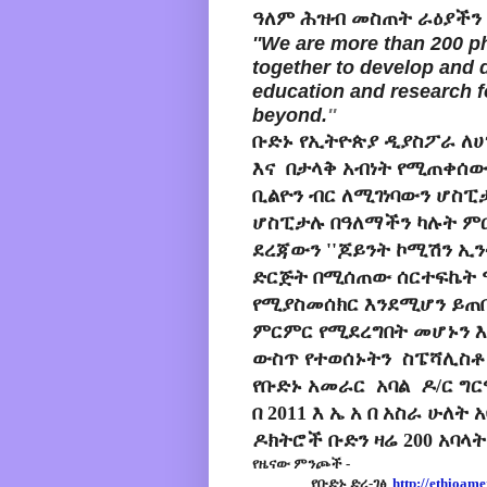
ዓለም ሕዝብ መስጠት ራዕያችን ነ
''We are more than 200 p
together to develop and d
education and research fo
beyond.
''
ቡድኑ የኢትዮጵያ ዲያስፖራ ለሀ
እና በታላቅ አብነት የሚጠቀሰውን
ቢልዮን ብር ለሚገነባውን ሆስፒ
ሆስፒታሉ በዓለማችን ካሉት ም
ደረጃውን ''ጆይንት ኮሚሽን ኢ
ድርጅት በሚሰጠው ሰርተፍኬት 
የሚያስመሰክር እንደሚሆን ይጠ
ምርምር የሚደረግበት መሆኑን እና
ውስጥ የተወሰኑትን ስፔሻሊስቶ
የቡድኑ አመራር አባል ዶ/ር ግ
በ 2011 እ ኤ አ በ አስራ ሁለ
ዶክትሮች ቡድን ዛሬ 200 አባላት
የዜናው ምንጮች -
የቡድኑ ድረ-ገፅ
http://ethioame