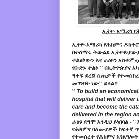
ኢትዮ-አሜሪካ የ
ኢትዮ-አሜሪካ የሕክምና ዶክተሮ
በተሰማሩ ትውልደ ኢትዮጵያውያን
ተልዕኮውን እና ራዕዩን አስቀም
የቡድኑ ተልኮ ''
በኢትዮጵያና አካ
ዓቀፍ ደረጃ ሰጪዎች የተመሰከረ
መገንባት ነው
'' ይላል።
''
To build an economicall
hospital that will deliver
care and become the cata
delivered in the region an
ራዕዩ ደግሞ እንዲህ ይነበባል - '
የሕክምና ባለሙያዎች ከፍተኛ ጥ
የተመሰረተ የሕክምና አገልግሎት