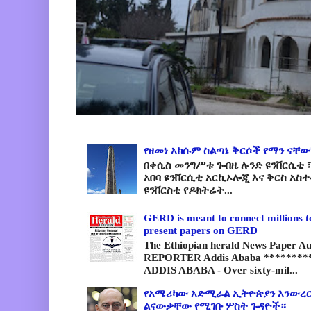
የዘመነ አክሱም ስልጣኔ ቅርሶች የማን ናቸው
በቀሲስ መንግሥቱ ጐበዜ ሉንድ ዩንቨርሲቲ ፣
አበባ ዩንቨርሲቲ አርኪኦሎጂ እና ቅርስ አስ
ዩንቨርስቲ የዶክትሬት...
GERD is meant to connect millions t
present papers on GERD
The Ethiopian herald News Paper A
REPORTER Addis Ababa *********
ADDIS ABABA - Over sixty-mil...
የአሜሪካው አድሚራል ኢትዮጵያን እንውረር
ልናውቃቸው የሚገቡ ሦስት ጉዳዮች።