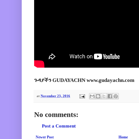
ጉዳያችን GUDAYACHN www.gudayachn.com
at
November 23, 2016
No comments:
Post a Comment
Newer Post
Home