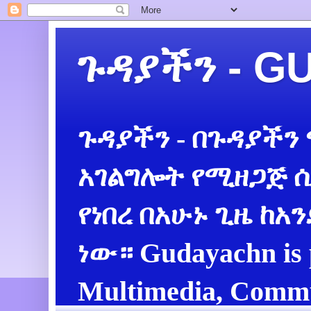
ጉዳያችን - 
ጉዳያችን - በጉዳያችን
አገልግሎት የሚዘጋጅ ሲ
የነበረ በአሁኑ ጊዜ ከአ
ነው። Gudayachn is 
Multimedia, Commu