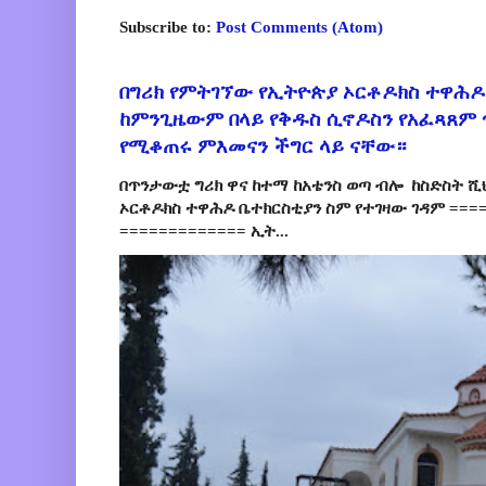
Subscribe to:
Post Comments (Atom)
በግሪክ የምትገኘው የኢትዮጵያ ኦርቶዶክስ ተዋሕዶ
ከምንጊዜውም በላይ የቅዱስ ሲኖዶስን የአፈጻጸም
የሚቆጠሩ ምእመናን ችግር ላይ ናቸው።
በጥንታውቷ ግሪክ ዋና ከተማ ከአቴንስ ወጣ ብሎ ከስድስት ሺ
ኦርቶዶክስ ተዋሕዶ ቤተክርስቲያን ስም የተገዛው ገዳም ====
============= ኢት...