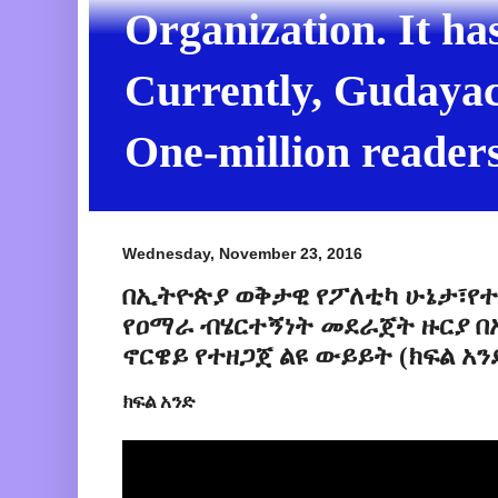
Organization. It ha
Currently, Gudayach
One-million readers
Wednesday, November 23, 2016
በኢትዮጵያ ወቅታዊ የፖለቲካ ሁኔታ፣የ
የዐማራ ብሄርተኝነት መደራጀት ዙርያ በ
ኖርዌይ የተዘጋጀ ልዩ ውይይት (ክፍል አን
ክፍል አንድ