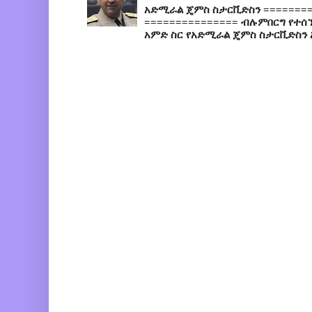
አድሚራል ጄምስ ስታርቪድስን =========
=============== ብሉምበርግ የተሰ
አምድ ስር የአድሚራል ጄምስ ስታርቪድስን 