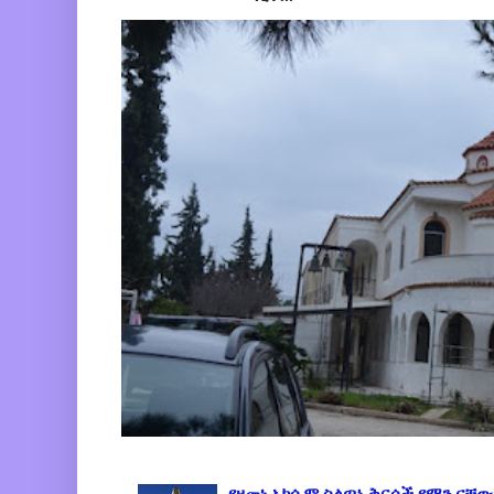
የዘመነ አክሱም ስልጣኔ ቅርሶች የማን ናቸው