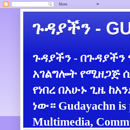
ጉዳያችን - 
ጉዳያችን - በጉዳያችን
አገልግሎት የሚዘጋጅ ሲ
የነበረ በአሁኑ ጊዜ ከአ
ነው። Gudayachn is 
Multimedia, Commu