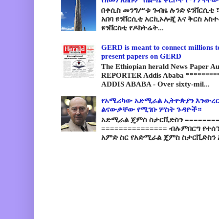
በቀሲስ መንግሥቱ ጐበዜ ሉንድ ዩንቨርሲቲ ፣
አበባ ዩንቨርሲቲ አርኪኦሎጂ እና ቅርስ አስ
ዩንቨርስቲ የዶክትሬት...
GERD is meant to connect millions t
present papers on GERD
The Ethiopian herald News Paper A
REPORTER Addis Ababa *********
ADDIS ABABA - Over sixty-mil...
የአሜሪካው አድሚራል ኢትዮጵያን እንውረር
ልናውቃቸው የሚገቡ ሦስት ጉዳዮች።
አድሚራል ጄምስ ስታርቪድስን =========
=============== ብሉምበርግ የተሰ
አምድ ስር የአድሚራል ጄምስ ስታርቪድስን 