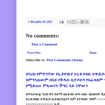
at
December 30, 2021
No comments:
Post a Comment
Newer Post
Home
Subscribe to:
Post Comments (Atom)
በግሪክ የምትገኘው የኢትዮጵያ ኦርቶዶክስ ተዋሕዶ
ከምንጊዜውም በላይ የቅዱስ ሲኖዶስን የአፈጻጸም
የሚቆጠሩ ምእመናን ችግር ላይ ናቸው።
በጥንታውቷ ግሪክ ዋና ከተማ ከአቴንስ ወጣ ብሎ ከስድስት ሺ
ኦርቶዶክስ ተዋሕዶ ቤተክርስቲያን ስም የተገዛው ገዳም ====
============= ኢት...