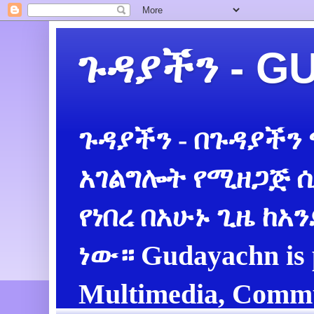
ጉዳያችን - 
ጉዳያችን - በጉዳያችን
አገልግሎት የሚዘጋጅ ሲ
የነበረ በአሁኑ ጊዜ ከአ
ነው። Gudayachn is 
Multimedia, Commu