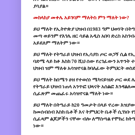
ያሳያል።
መከላከያ መቀሌ አይገባም ማለትስ ምን ማለት ነው?
ይህ ማለት የኢትዮጵያ ህዝብ በ1983 ዓም ህወሃት በ
መጣ ወይንም የእገሌ ዘር ሳይል አዲስ አበባ ድረስ አስገብ
አይደለም ማለትም ነው።
ይህ ማለት የትግራይ ህዝብ የኢሳያስ ጦር ወጋኝ ሲል የኢ
ባድሜ ላይ ከቶ እስከ 70 ሺህ ሰው የረገፈውን አጥንት 
ህዝብ ዝም ማለቱ አሳዝኖናል ከባለፈው ትምህርት ወስደ
ይህ ማለት ከሰሜን ዕዝ የተወሰነ ሜካናይዝድ ጦር ወደ ሌ
የትግራይ ህዝብ ነጠላ አንጥፎ ህጻናት አሰልፎ እንዳልለመ
ሲፈጽም መጨፈሩ አሳዝኖናል ማለት ነው።
ይህ ማለት በትግራይ ከ20 ዓመታት በላይ ኖረው እዝያው
ከመሰብሰብ እስከ ቤቶች እና ትምህርት ቤቶች ሲገነቡ የነ
ሲፈጻም ልጆቻችን ናቸው ብሎ ለማስጣል የሞከረ ከትግ
ነው።