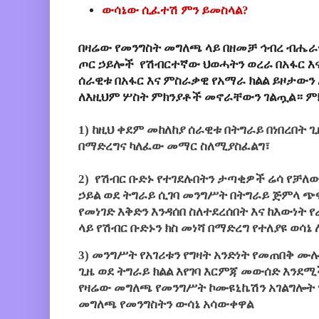
ውሳኔው ሲፈተሽ ምን ይመስላል?
በዛሬው የመንግስት መግለጫ ላይ በዘመቻ ኅብረ ብሔ
ጦር ኃይሎች የሽብርተኛው ህወሓትን ወረራ በአፋር እና 
ሰራዊቱ በአፋር እና ምስራቃዊ የአማራ ክልል ይዞታውን
ለእዚህም ሦስት ምክንያቶች መኖራቸውን ገልጧል። ም
1) ከዚህ ቀደም መከለከያ ሰራዊቱ በትግራይ በነበረበት 
በማድረግና ካለፈው መማር ስለሚያስፈልግ፣
2) የሽብር ቡድኑ የተገደሉበትን ታጣቂዎች ሬሳ የቻለ
ኃይል ወደ ትግራይ ሲገባ መንግሥት በትግራይ ጅምላ ጭ
የመነገድ እቅድን እንዳሰበ ስለተደረሰበት እና ከእውነት
ላይ የሽብር ቡድኑን ክስ መነሻ በማድረግ የተለያዩ ወሳኔ
3) መንግሥት የአገሪቱን የግዛት አንድነት የመጠበቅ 
ጊዜ ወደ ትግራይ ክልል እየገባ እርምጃ መውሰድ እንደ
የዛሬው መግለጫ የመንግሥት ኮሙዩኒኬሽን አገልግሎት 
መግለጫ የመንግስትን ውሳኔ አሳውቀዋል