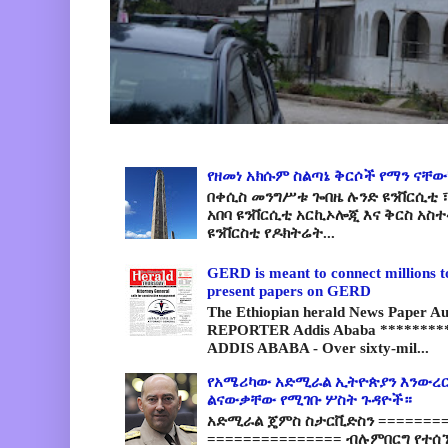
የዘመነ አክሱም ስልጣኔ ቅርሶች የማን ናቸው
በቀሲስ መንግሥቱ ጐበዜ ሉንድ ዩንቨርሲቲ ፣
አበባ ዩንቨርሲቲ አርኪኦሎጂ እና ቅርስ አስ
ዩንቨርስቲ የዶክትሬት...
GERD is meant to connect millions t
present papers on GERD
The Ethiopian herald News Paper A
REPORTER Addis Ababa *********
ADDIS ABABA - Over sixty-mil...
የአሜሪካው አድሚራል ኢትዮጵያን እንውረር
ልናውቃቸው የሚገቡ ሦስት ጉዳዮች።
አድሚራል ጄምስ ስታርቪድስን =========
=============== ብሉምበርግ የተሰ