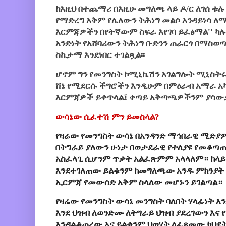
ከእዚህ በተጨማሪ በእዚሁ መግለጫ ላይ ዶ/ር ለገሰ ቱሉ
የማድረግ አቅም የሌለውን ትሕነግ መልሶ እንዳይነሳ ለ
እርምጃዎችን በየትኛውም ስፍራ እየገባ ይፈፅማል'' ካ
አንድነት የአሸባሪውን ትሕነግ ቡድንን ጠራርጎ በማስወ
ስኬታማ እንደነበር ተገልጿል፡፡
ሆኖም ግን የመንግስት ኮሚኒኬሽን አገልግሎት ሚኒስትሩ
ሸኔ የሚደርሱ ችግሮችን እንዲሁም በምዕራብ አማራ 
እርምጃዎች ይቀጥላል፤ ቀጣይ አቅጣጫዎችንም ያሳው
ውሳኔው ሲፈተሽ ምን ይመስላል?
የዛሬው የመንግስት ውሳኔ በአንዳንድ ማኅበራዊ ሚድያ
በትግራይ ያለውን ሁነታ በወታደራዊ የተለያዩ የመቆጣ
አስፈላጊ ሲሆንም ጥቃት አልፈጽምም አላላለም። ከላይ 
እንደተገለጠው ይልቁንም ከመግለጫው አንዱ ምክንያት 
ኢርምጃ የመውሰድ አቅም ስላለው መሆኑን ይገልጣል።
የዛሬው የመንግስት ውሳኔ መንግስት ባለበት ሃላፊነት እ
እንደ ህዝብ ለወንድሙ ለትግራይ ህዝብ ያደረገውን እና
እንዳልቆጠረው እና ይልቁንም ህወሃት ለፈጸመው ክህደት