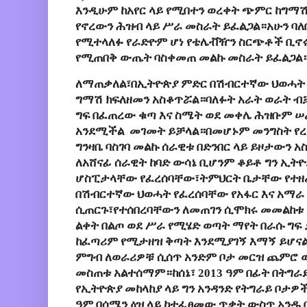
እንዲሁም ከአየር ላይ የሚበተን ወረቀት ጭምር ከግማሽ 
የኖረውን ሕዝብ ላይ ሥራ መስራት ይፈልጋል።አሁን ባለ
የሚተላለፉ የራድዮም ሆነ የቴሌቭዥን ስርጭቶች ቢኖሩ
የሚጠበቅ ውጤት ባስቀመጠ መልኩ መስራት ይፈልጋል
ለማጠቃለል፣በኢትዮጵያ ምድር በሽብርተኛው ህወሓት 
ግማሽ ክፍለዘመን አስቆጥሯል።ባለፉት አራት ወራት ብቻ
ግፍ በፈጠረው ቁጣ እና ስሜት ወደ መቀሌ ሕዝቡም 
አንደሚችል መገመት ይቻላል።በመሆኑም መንግስት የረ
ግንዛቤ ባስገባ መልኩ ሰራዊቱ በድንበር ላይ ይዞታውን 
ለአሸናፊ ሰራዊት ከባድ ውሳኔ ቢሆንም ቆይቶ ግን ኢት
ሆስፒታላቸው የፈረሰባቸው፣ትምህርት ቤታቸው የተዘ
በሽብርተኛው ህወሓት የፈረሰባቸው የአፋር እና አማራ
ሲጠርጉ፣የተሰበረባቸውን ለመጠገን ሲሞክሩ መመልከቱ 
ልቀት በልጦ ወደ ሥራ የሚሄድ ወጣት ማየት በራሱ ግፍ
ከፈጣሪም የሚታዘዝ ቅጣት እንደሚያገኝ እማኝ ይሆናል።
ምግብ ለወራሪዎቹ ሲሰጥ አንድም ቦታ መርዝ ጨምሮ ወ
መስጠቱ አልተሰማም።ከሰኔ፣ 2013 ዓም በፊት በትግራይ
የኢትዮጵያ መከላከያ ላይ ግን አንዳንድ የትግራይ ቦታዎ
ዓም በሰሜን ዕዝ ላይ ከተፈፀመው ጥቃት ውስጥ አንዱ 