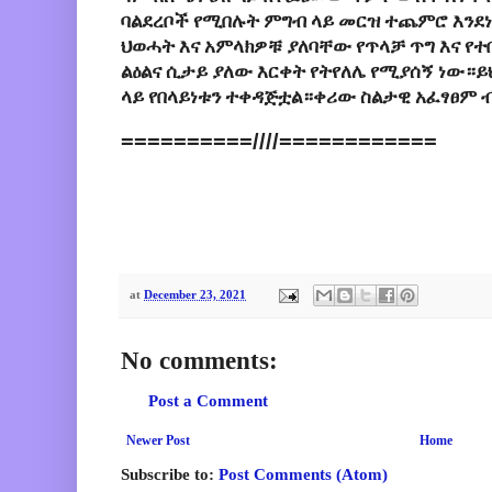
ባልደረቦች የሚበሉት ምግብ ላይ መርዝ ተጨምሮ እንደነ
ህወሓት እና አምላክዎቹ ያለባቸው የጥላቻ ጥግ እና የ
ልዕልና ሲታይ ያለው እርቀት የትየለሌ የሚያሰኝ ነው።ይህ
ላይ የበላይነቱን ተቀዳጅቷል።ቀሪው ስልታዊ አፈፃፀም 
==========////============
at
December 23, 2021
No comments:
Post a Comment
Newer Post
Home
Subscribe to:
Post Comments (Atom)