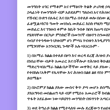
መንግስት ሀገር የማቆም አና የማፅናት ትልቅ ታሪካዊ ኃ
ኃላፊነት የመንግስት ብቻ አይደለም፣ ግለሰብ አና የሕ
የሽብር ቡድን በአፋር እና በአማራ በተለይ ወሎ በሰው 
ፈፅሟል።ከ70 ዓመት መነኩሴ መድፈር እስከ የካህን 
መድፈር እና ገንዘብ ቀምቶ ከቤት ገብቶ ከበላ ከጠጣ በ
የሄደባቸው በርካታ ምስክሮች በመገናኛ ብዙሃን ስንመለከ
ሳብያ የተጎዳውን ህዝብም ሆነ ምጣኔ ሃብቱን እንዲያ
የሚገባቸው አንገብጋቢ ጉዳዮች አሉ።እነርሱም -
1) በአማራ ክልል በተለይ በዞን እና ወረዳ ደረጃ ሕዝብ 
በነበራቸው ብቃት አመራር እና በችሎታ የሕዝብ ቅቡል
ማድረግ።በአማራ ክልል በታችኛው መዋቅር ላይ ያለው 
የተበከሉ፣አቅም የሌላቸው እና ሕዝብ በልዩ ልዩ የስነ
ይሰማል።
2) በኦሮምያ ክልል ያለው ሙስና ቅጥ ያጣ መሆኑ ይሰማ
ያለአግባብ መበልጠግ ላይ ብቻ የሚሰሩ አመራሮች ከብል
ጥፋት አየፈፀሙ ነው።ይህንን መንግስት በፍጥነት አጣር
3) ወደ ትግራይ ክልል የሚተላለፍ ሙሉ ደረጃውን የጠበ