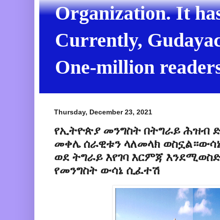
Organization. It ha
Currently, Gudayach
One-million readers
Thursday, December 23, 2021
የኢትዮጵያ መንግስት በትግራይ ሕዝብ 
መቀሌ ሰራዊቱን ላለመላክ ወስኗል።ውሳኔ
ወደ ትግራይ እየገባ እርምጃ እንደሚወስ
የመንግስት ውሳኔ ሲፈተሽ