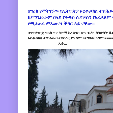
በግሪክ የምትገኘው የኢትዮጵያ ኦርቶዶክስ ተዋሕዶ
ከምንጊዜውም በላይ የቅዱስ ሲኖዶስን የአፈጻጸም
የሚቆጠሩ ምእመናን ችግር ላይ ናቸው።
በጥንታውቷ ግሪክ ዋና ከተማ ከአቴንስ ወጣ ብሎ ከስድስት ሺ
ኦርቶዶክስ ተዋሕዶ ቤተክርስቲያን ስም የተገዛው ገዳም ====
============= ኢት...