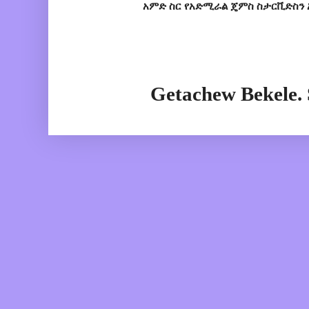
አምድ ስር የአድሚራል ጄምስ ስታርቪድስን 
Getachew Bekele.