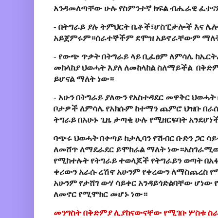
አንዳመለጣቸው ሁሉ የስምንተኛ ክፍል ብሔራዊ ፈተና
- በትግራይ ያሉ ትምህርት ቤቶች፣ሆስፒታሎች እና ሌ
አይጀምሩም።ሰራተኞችም ደሞዝ አይኖራቸውም ማለት
- የውጭ ጥቃት በትግራይ ላይ ቢፈፀም ለምሳሌ ከኤርት
መከላከያ ህወሓት እያለ ለመከላከል ስለማይችል በቅድ
ይሆናል ማለት ነው።
- አሁን በትግራይ ያለውን የአስተዳደር መዋቅር ህወሓ
ቦታዎች ለምሳሌ የአክሱም ከተማን ጨምሮ ህዝቡ በራሱ
ትግራይ በአሁኑ ጊዜ ታጣቂ ሁሉ የሚዘርፍባት አንደሆነ
ባጭሩ ህወሓት በቀጣይ ከታሊባን የሽብር ቡድን ጋር ሳይቀ
ለመሸጥ ለማደራደር ይሞከራል ማለት ነው።አስገራሚው 
የሚከተሉት የትግራይ ተወላጆች የትግራይን ወጣት በአፋ
ቀሪውን አራሱ ረሽኖ አሁንም የቀረውን ለማስጨረስ የ
አሁንም የታሸገ ውሃ ሳይቀር አንዳይጎድልባቸው ሆነው 
ለመኖር የሚሞክር መሆኑ ነው።
መንግስት በቅድምያ ሊያከናውናቸው የሚገቡ ሦስቱ ስ