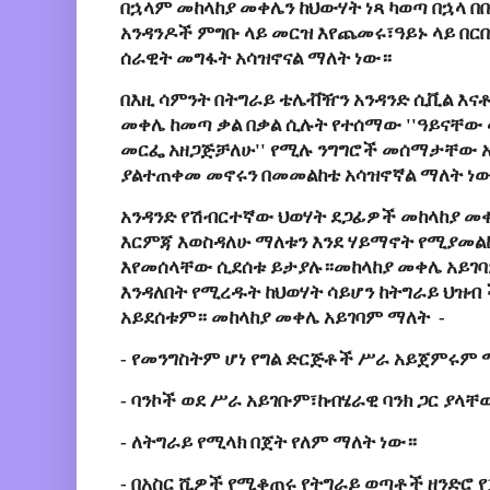
በኋላም መከላከያ መቀሌን ከህውሃት ነጻ ካወጣ በኋላ በ
አንዳንዶች ምግቡ ላይ መርዝ እየጨመሩ፣ዓይኑ ላይ በርበ
ሰራዊት መግፋት አሳዝኖናል ማለት ነው።
በእዚ ሳምንት በትግራይ ቴሌቭዥን አንዳንድ ሲቪል እና
መቀሌ ከመጣ ቃል በቃል ሲሉት የተሰማው ''ዓይናቸው
መርፌ አዘጋጅቻለሁ'' የሚሉ ንግግሮች መሰማታቸው አ
ያልተጠቀመ መኖሩን በመመልከቴ አሳዝኖኛል ማለት ነ
አንዳንድ የሽብርተኛው ህወሃት ደጋፊዎች መከላከያ መቀሌ
እርምጃ እወስዳለሁ ማለቱን እንደ ሃይማኖት የሚያመል
እየመሰላቸው ሲደሰቱ ይታያሉ።መከላከያ መቀሌ አይገባ
እንዳለበት የሚረዱት ከህወሃት ሳይሆን ከትግራይ ህዝብ ች
አይደሰቱም። መከላከያ መቀሌ አይገባም ማለት -
- የመንግስትም ሆነ የግል ድርጅቶች ሥራ አይጀምሩም 
- ባንኮች ወደ ሥራ አይገቡም፣ከብሄራዊ ባንክ ጋር ያላ
- ለትግራይ የሚላክ በጀት የለም ማለት ነው።
- በአስር ሺዎች የሚቆጠሩ የትግራይ ወጣቶች ዘንድሮ የ