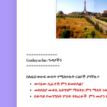
=============
Gudayachn /ጉዳያችን
==============
በእዚህ ጽሁፍ ውስጥ የሚከተሉት ርዕሶች ያገኛሉ።
ውሳኔው ሲፈተሽ ምን ይመስላል?
መከላከያ መቀሌ አይገባም ማለትስ ምን ማለት ነ
በቀጣይ የመንግስት ሦስት ትኩረቶች ምን መሆን 