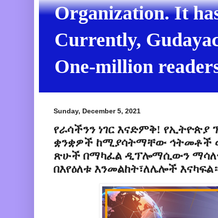
Organization. It ha
Currently, Gudayach
One-million readers
Sunday, December 5, 2021
የራሳችንን ነገር እናድምቅ! የኢትዮጵያ
ቋንቋዎች ከሚያሳትማቸው ኅትመቶች ው
ጽሁች በማካፈል ዲፕሎማሲውን ማሳለጥ
በእየዕለቱ እንመልከት፣ለሌሎች እናካፍል