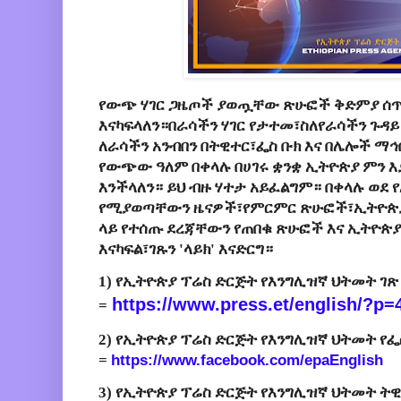
የውጭ ሃገር ጋዜጦች ያወጧቸው ጽሁፎች ቅድምያ ሰጥ
እናካፍላለን።በራሳችን ሃገር የታተመ፣ስለየራሳችን ጉዳይ
ለራሳችን አንብበን በትዊተር፣ፌስ ቡክ እና በሌሎች ማ
የውጭው ዓለም በቀላሉ በሀገሩ ቋንቋ ኢትዮጵያ ምን እ
እንችላለን። ይህ ብዙ ሃተታ አይፈልግም። በቀላሉ ወደ 
የሚያወጣቸውን ዜናዎች፣የምርምር ጽሁፎች፣ኢትዮጵያ
ላይ የተሰጡ ደረጃቸውን የጠበቁ ጽሁፎች እና ኢትዮጵ
እናካፍል፣ገጹን 'ላይክ' እናድርግ።
1) የኢትዮጵያ ፕሬስ ድርጅት የእንግሊዝኛ ህትመት ገ
https://www.press.et/english/?
p=
=
2) የኢትዮጵያ ፕሬስ ድርጅት የእንግሊዝኛ ህትመት የፌ
=
https://www.facebook.com/
epaEnglish
3) የኢትዮጵያ ፕሬስ ድርጅት የእንግሊዝኛ ህትመት ት