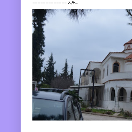
============= ኢት...