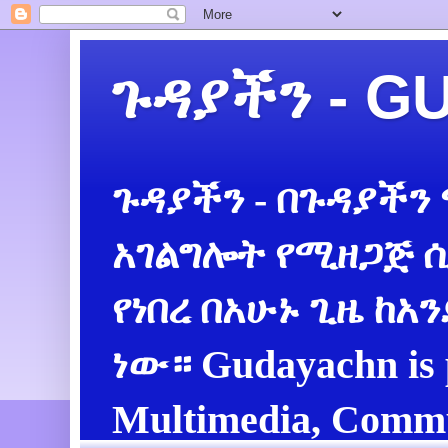
ጉዳያችን - 
ጉዳያችን - በጉዳያችን
አገልግሎት የሚዘጋጅ ሲ
የነበረ በአሁኑ ጊዜ ከአ
ነው። Gudayachn is 
Multimedia, Commu