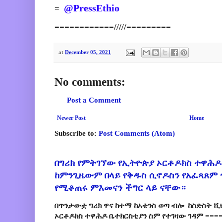
@PressEthio
=
============/////=========
at
December 05, 2021
No comments:
Post a Comment
Newer Post
Home
Subscribe to:
Post Comments (Atom)
በግሪክ የምትገኘው የኢትዮጵያ ኦርቶዶክስ ተዋሕዶ
ከምንጊዜውም በላይ የቅዱስ ሲኖዶስን የአፈጻጸም
የሚቆጠሩ ምእመናን ችግር ላይ ናቸው።
በጥንታውቷ ግሪክ ዋና ከተማ ከአቴንስ ወጣ ብሎ ከስድስት ሺ
ኦርቶዶክስ ተዋሕዶ ቤተክርስቲያን ስም የተገዛው ገዳም ====