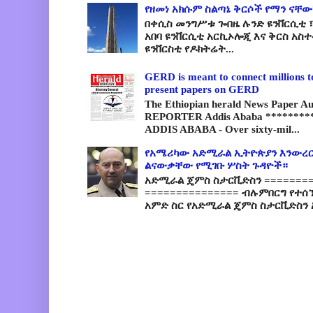
የዘመነ አክሱም ስልጣኔ ቅርሶች የማን ናቸው
በቀሲስ መንግሥቱ ጐበዜ ሉንድ ዩንቨርሲቲ ፣
አበባ ዩንቨርሲቲ አርኪኦሎጂ እና ቅርስ አስ
ዩንቨርስቲ የዶክትሬት...
GERD is meant to connect millions t
present papers on GERD
The Ethiopian herald News Paper A
REPORTER Addis Ababa *********
ADDIS ABABA - Over sixty-mil...
የአሜሪካው አድሚራል ኢትዮጵያን እንውረር
ልናውቃቸው የሚገቡ ሦስት ጉዳዮች።
አድሚራል ጄምስ ስታርቪድስን =========
=============== ብሉምበርግ የተሰ
አምድ ስር የአድሚራል ጄምስ ስታርቪድስን 