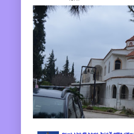
የዘመነ አክሱም ስልጣኔ ቅርሶች የማን ናቸው