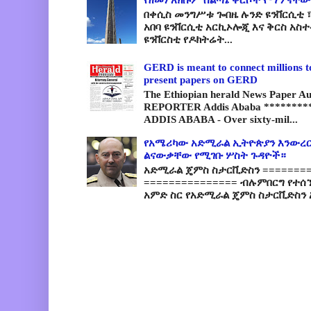
በቀሲስ መንግሥቱ ጐበዜ ሉንድ ዩንቨርሲቲ ፣
አበባ ዩንቨርሲቲ አርኪኦሎጂ እና ቅርስ አስ
ዩንቨርስቲ የዶክትሬት...
GERD is meant to connect millions t
present papers on GERD
The Ethiopian herald News Paper A
REPORTER Addis Ababa *********
ADDIS ABABA - Over sixty-mil...
የአሜሪካው አድሚራል ኢትዮጵያን እንውረር
ልናውቃቸው የሚገቡ ሦስት ጉዳዮች።
አድሚራል ጄምስ ስታርቪድስን =========
=============== ብሉምበርግ የተሰ
አምድ ስር የአድሚራል ጄምስ ስታርቪድስን 