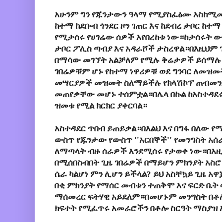
አሁንም ግን የጁንታውን ዓላማ የሚያስፈፅሙ እስከሚመስ
ከተማ ከደቡብ ጎንደር ዞን ገጠር እና ከደብረ ታቦር ከተማ
የሚታሰሩ የሀገሬው ሰዎች እየበረከቱ ነው።ከታሰሩት ው
ታቦር ፖሊስ ጣብያ እና አዳራሾች ታስረዋል።በእዚህም
በማሳው መገኘት አልቻለም የሚሉ ቅሬታዎች ይሰማሉ
ገበሬዎቹም ሆኑ የከተማ ነዋሪዎቹ ወደ ግንባር ለመዝመት
መሣርያዎች መዝመት ስለማይችሉ የክላሽኮፕ ጠብመን
መጠየቃቸው መሆኑ ተሰምቷል።በሌላ በኩል ከአስተዳ
ዝመቱ የሚል ክርክር ያቀርባል።
አስተዳደር ጥበብ ይጠይቃል።በእልህ እና በግፋ በለው 
ውስጥ የጁንታው የውስጥ ''አርበኞች'' የመንግስት አሰ
ለማጣላት ብዙ ሰራዎች እንደሚሰሩ የታወቀ ነው።በእ
በሚሰበስብበት ጊዜ ገበሬዎች በማይሆን ምክንያት አስ
ሴራ ካልሆነ ምን ሊሆን ይችላል? ይህ አስቸኳይ ጊዜ አ
በቂ ምክንያት የማሰር መብቱን ተጠቅሞ እና ፍርድ ቤት 
ማሰመረር ፍትሃዊ አይደለም።በመሆኑም መንግስት በቶሎ
ክፍተት የሚፈጥሩ አመራሮችን በቶሎ ስርዓት ማስያዝ 