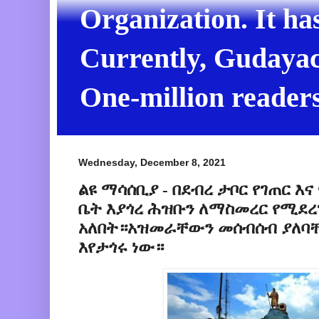
Organization. It ha
Currently, Gudayach
One-million readers
Wednesday, December 8, 2021
ልዩ ማሳሰቢያ - በደብረ ታቦር የገጠር እና
ቤት እያጎረ ሕዝቡን ለማስመረር የሚደረ
አለበት።አዝመራቸውን መሰብሰብ ያለባቸ
እየታጎሩ ነው።