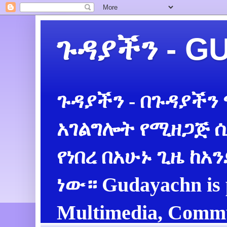
ጉዳያችን - 
ጉዳያችን - በጉዳያችን
አገልግሎት የሚዘጋጅ ሲ
የነበረ በአሁኑ ጊዜ ከአ
ነው። Gudayachn is 
Multimedia, Commu