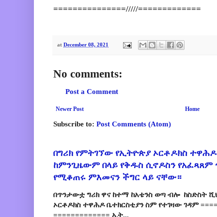
===============/////=============
at
December 08, 2021
No comments:
Post a Comment
Newer Post
Home
Subscribe to:
Post Comments (Atom)
በግሪክ የምትገኘው የኢትዮጵያ ኦርቶዶክስ ተዋሕዶ
ከምንጊዜውም በላይ የቅዱስ ሲኖዶስን የአፈጻጸም
የሚቆጠሩ ምእመናን ችግር ላይ ናቸው።
በጥንታውቷ ግሪክ ዋና ከተማ ከአቴንስ ወጣ ብሎ ከስድስት ሺ
ኦርቶዶክስ ተዋሕዶ ቤተክርስቲያን ስም የተገዛው ገዳም ====
============= ኢት...