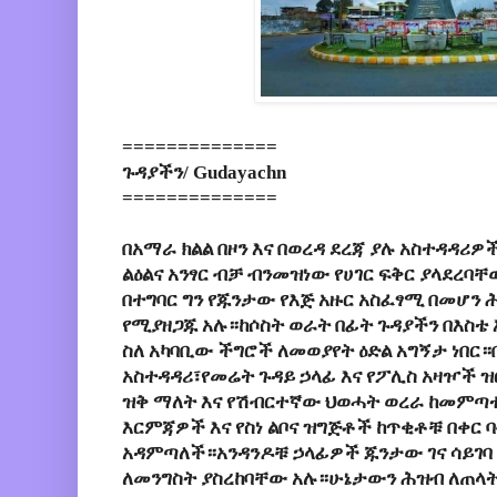
==============
ጉዳያችን/ Gudayachn
==============
በአማራ ክልል በዞን እና በወረዳ ደረጃ ያሉ አስተዳዳሪ
ልዕልና አንፃር ብቻ ብንመዝነው የሀገር ፍቅር ያላደረባ
በተግባር ግን የጁንታው የእጅ አዙር አስፈፃሚ በመሆን
የሚያዘጋጁ አሉ።ከሶስት ወራት በፊት ጉዳያችን በእስቴ እ
ስለ አካባቢው ችግሮች ለመወያየት ዕድል አግኝታ ነበር።
አስተዳዳሪ፣የመሬት ጉዳይ ኃላፊ እና የፖሊስ አዛዦች 
ዝቅ ማለት እና የሽብርተኛው ህወሓት ወረራ ከመምጣ
እርምጃዎች እና የስነ ልቦና ዝግጅቶች ከጥቂቶቹ በቀር 
አዳምጣለች።አንዳንዶቹ ኃላፊዎች ጁንታው ገና ሳይገባ
ለመንግስት ያስረከባቸው አሉ።ሁኔታውን ሕዝብ ለጠላት