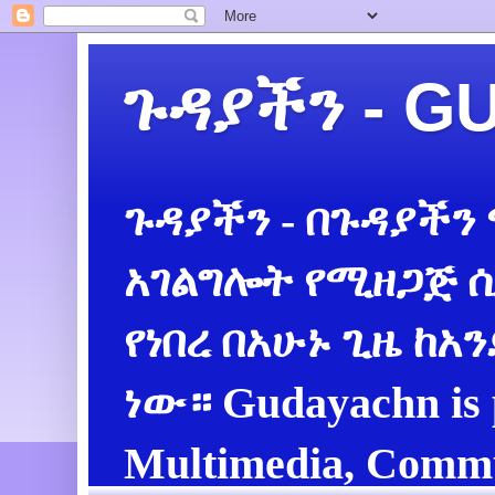
ጉዳያችን - 
ጉዳያችን - በጉዳያችን
አገልግሎት የሚዘጋጅ ሲ
የነበረ በአሁኑ ጊዜ ከአ
ነው። Gudayachn is 
Multimedia, Commu