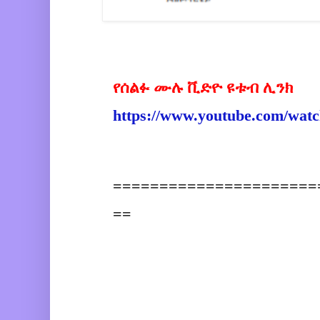
የሰልፉ ሙሉ ቪድዮ ዩቱብ ሊንክ
https://www.youtube.com/wa
=======================
==