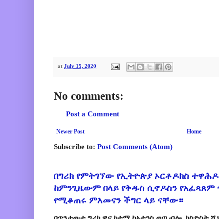
at
July 15, 2020
No comments:
Post a Comment
Newer Post
Home
Subscribe to:
Post Comments (Atom)
በግሪክ የምትገኘው የኢትዮጵያ ኦርቶዶክስ ተዋሕዶ
ከምንጊዜውም በላይ የቅዱስ ሲኖዶስን የአፈጻጸም
የሚቆጠሩ ምእመናን ችግር ላይ ናቸው።
በጥንታውቷ ግሪክ ዋና ከተማ ከአቴንስ ወጣ ብሎ ከስድስት ሺ