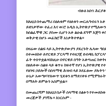
ብፁዕ አቡነ ሕርያ
ከእዚህ በተጨማሪ በዕለቱም የዕለቱን መርሐግብሩን አቶ
ይድነቃቸው ተፈሪ እና ወ/ሮ አዲስ ኢትዮጵያ የሚለውን
ከሰልፈኞቹ ጋር ያሰሙ ሲሆን አቶ ልዑል ደግሞ እጅግ 
ወቅታዊ በሆኑ መፈክሮች አነቃቅተዋል።
በዛሬው ሰልፍ ላይ ኢትዮጵያውያን ያደረጉት ሌላው ዓበ
በተመለከተ ለኖርዌይ ፓርላማ የተዘጋጀ ደብዳቤ ከፓር
ፊት ተሰጥቷል።በእዚሁ በኖርዌይ ሰዓት አቆጣጠር ከቀትር በ
በዘለቀው ሰልፍ ላይ ቁጥሩ ከፍተኛ የሆነ ኢትዮጵያዊ የ
የፅንፍ ኃይሎች በሰላማዊ ሕዝብ ላይ እየፈፀሙ ያሉትን 
ሁኔታ አውግዞ፣የለውጥ ሂደቱን ለማደናቀፍ የሚሞክሩ
በማለት ድምፁን አሰምቷል።
በመጨረሻም ከእዚህ በታች ሰላማዊ ሰልፉን የተመለከቱ
መረጃዎች ያገኛሉ። እነርሱም -