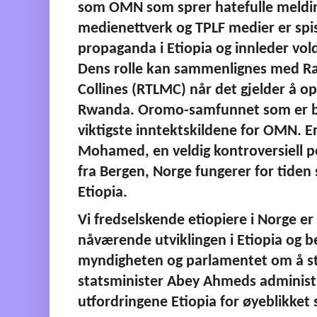
som OMN som sprer hatefulle meldin
medienettverk og TPLF medier er spiss
propaganda i Etiopia og innleder vol
Dens rolle kan sammenlignes med Rad
Collines (RTLMC) når det gjelder å opp
Rwanda. Oromo-samfunnet som er bos
viktigste inntektskildene for OMN. Er
Mohamed, en veldig kontroversiell po
fra Bergen, Norge fungerer for tide
Etiopia. 
Vi fredselskende etiopiere i Norge er
nåværende utviklingen i Etiopia og be
myndigheten og parlamentet om å 
statsminister Abey Ahmeds administra
utfordringene Etiopia for øyeblikket 