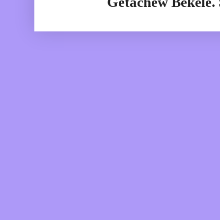
Getachew Bekele.