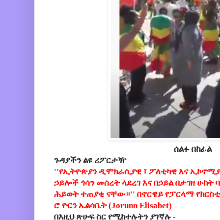
ሰልፉ በከፊል
ጉዳያችን ልዩ ሪፖርታዥ
''የኢትዮጵያን ዲሞክራሲያዊ ፣ ፖለቲካዊ እና ኢኮኖሚ
ኃይሎች ጎሳን መሰረት ላደረገ እና በኃይል በታገዘ ሁከት
ሕይወት ተጠያቂ ናቸው።'' በኖርዌይ የፓርላማ የክርስቲ
ሮ ዮርን ኤልሳቤት (Jorunn Elisabet)
በእዚህ ጽሁፍ ስር የሚከተሉትን ያገኛሉ -