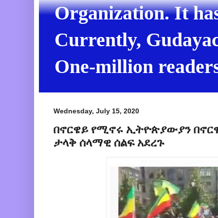
Organization. It ha
Currently, Gudayach
One-million readers
Wednesday, July 15, 2020
በኖርዌይ የሚኖሩ ኢትዮጵያውያን በኖር
ታላቅ ሰላማዊ ሰልፍ አደረጉ