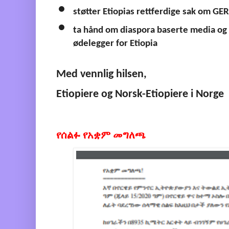
støtter Etiopias rettferdige sak om GE
ta hånd om diaspora baserte media og 
ødelegger for Etiopia
Med vennlig hilsen,
Etiopiere og Norsk-Etiopiere i Norge
የሰልፉ የአቋም መግለጫ