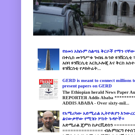
የዘመነ አክሱም ስልጣኔ ቅርሶች የማን ናቸው
በቀሲስ መንግሥቱ ጐበዜ ሉንድ ዩንቨርሲቲ ፣
አበባ ዩንቨርሲቲ አርኪኦሎጂ እና ቅርስ አስ
ዩንቨርስቲ የዶክትሬት...
GERD is meant to connect millions t
present papers on GERD
The Ethiopian herald News Paper A
REPORTER Addis Ababa *********
ADDIS ABABA - Over sixty-mil...
የአሜሪካው አድሚራል ኢትዮጵያን እንውረር
ልናውቃቸው የሚገቡ ሦስት ጉዳዮች።
አድሚራል ጄምስ ስታርቪድስን =========
=============== ብሉምበርግ የተሰ