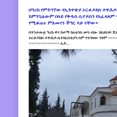
በግሪክ የምትገኘው የኢትዮጵያ ኦርቶዶክስ ተዋሕዶ
ከምንጊዜውም በላይ የቅዱስ ሲኖዶስን የአፈጻጸም
የሚቆጠሩ ምእመናን ችግር ላይ ናቸው።
በጥንታውቷ ግሪክ ዋና ከተማ ከአቴንስ ወጣ ብሎ ከስድስት ሺ
ኦርቶዶክስ ተዋሕዶ ቤተክርስቲያን ስም የተገዛው ገዳም ====
============= ኢት...