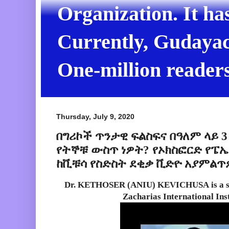
Organization. It ha
Currently, Gudayach
One-million readers
Thursday, July 9, 2020
በግሪኮች ጥንታዊ ፍልስፍና በዓለም ላይ 3
የትኞቹ ውስጥ ነዎት? የኦክስፎርድ የፔኤ
ከቪቹሳ የስድስት ደቂቃ ቪድዮ አያምልጥ
Dr. KETHOSER
(ANIU)
KEVICHUSA
is a 
Zacharias International Inst