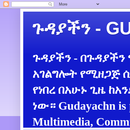
ጉዳያችን - 
ጉዳያችን - በጉዳያችን
አገልግሎት የሚዘጋጅ ሲ
የነበረ በአሁኑ ጊዜ ከአ
ነው። Gudayachn is 
Multimedia, Commu