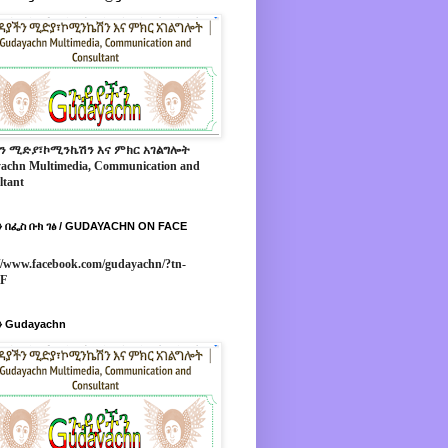
ን ሚድያ፣ኮሚንኬሽን እና ምክር አገልግሎት
achn Multimedia, Communication and
ltant
 በፌስ ቡክ ገፅ / GUDAYACHN ON FACE
//www.facebook.com/gudayachn/?tn-
*F
 Gudayachn