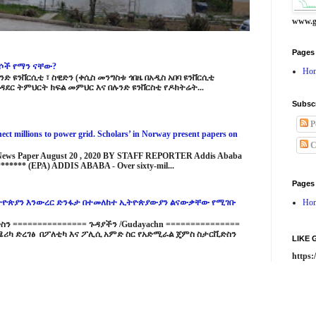
www.g
Pages
ርሶች የማን ናቸው?
Ho
ድ ዩንቨርሲቲ ፣ ስዊድን (ቀሲስ መንግስቱ ጎበዜ በአዲስ አበባ ዩንቨርሲቲ
ዳደር ትምህርት ክፍል መምህር እና በሉንድ ዩንቨርስቲ የዶክትሬት...
Subsc
P
ct millions to power grid. Scholars’ in Norway present papers on
C
 News Paper August 20 , 2020 BY STAFF REPORTER Addis Ababa
****** (EPA) ADDIS ABABA - Over sixty-mil...
Pages
ዮጵያን እንውረር ድንፋታ በተመለከተ ኢትዮጵያውያን ልናውቃቸው የሚገቡ
Ho
 =============== ጉዳያችን /Gudayachn ===============
ሪካ ድረገፅ በፖለቲካ እና ፖሊሲ አምድ ስር የአድሚራል ጄምስ ስታርቪድስን
LIKE
https