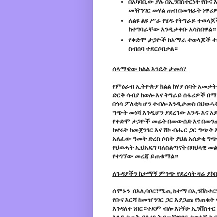
በአካባቢው ያሉ በኢንቨስተርነት የቡና
መዥንገር መሃል ጠብ በመዝራት ነዋሪ
ለልዩ ልዩ ሥራ የሄዱ የትግራይ ተወላ
ከተግባራቸው እንዲታቀቡ አሳስበዋል።
የቀድሞ ታጋዮች ከአማራ ተወላጆች 
ስብሰባ ተደርሶበታል።
ሰላማዊው ክልል እንዴት ታመሰ?
የምዕራብ ኢትዮጵያ ክልል ከሃያ ሰባት አመታት
ድርቅ ሳብያ ከወሎ እና ትግራይ ሰፋሪዎች በማ
በጎሳ ፖለቲካ ሆን ተብሎ እንዲታመስ በህወሓ
ግጭት መነሻ እንዲሆን ያደረገው አንዱ እና 
የቀድሞ ታጋዮች መሬት በመውሰድ እና በመንጠ
ከኖሩት ከመጀንገር እና ሸኮ ብሔር ጋር ግጭ
አለፈው ዓመት ድረስ ሶስት ያህል አሰቃቂ 
የህወሓት ኢህአዴግ ባለስልጣናት በባህላዊ መ
የተገኘው መረጃ ይጠቁማል።
ለጉዳያችን ከታማኝ ምንጭ የደረሳት ዛሬ ያኮ
ሰሞኑን በእሊባቦር፣ሜጢ ከተማ በኢንቨስተርነ
የቡና እርሻ ከመዠንገር ጋር እያጋጩ የነጠቁ
እንዳለቀ ነበር።ቀደም ብሎ እነኝሁ ኢንቨስተር