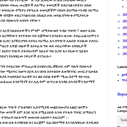
ሰባው ላይ የተነገረው ''አማራ ሊወረው እንደሆነ፣በያዘው መሳርያ
►
ስብሰባው የወጡ መረጃዎች ለአማራ ተወላጆች ይደርሳል።ይሄንኑ እኩይ
►
ና ተባብረው የሚኖሩ የትግራይ ተወላጆችም በሃዘን ይሰማሉ።ጉዳይ የአማራ
►
20
ቅ ዝግጅት ተደረገ።ልብ በሉ በእዚህ ሁሉ መሃል በግጭቱ የሚያተርፉ
ጋይ የህወሓት አባላት ናቸው።
►
20
►
20
ቡና እርሻ ባለይዞታዎችን ምንም በማያውቁት ጉዳይ ግንቦት 7 ወዘተ እያሉ
►
20
ቡና እርሻቸውን ተነጥቀው ባዶ እጃቸውን እንደቀሩ ዜናው ያብራራል።ሰሞኑን
 ቢኖር እነኝህ በግፍ የታሰሩ የአማራ እና በግጭት አሉበት ተብለው የታሰሩ
►
20
ምህረት አዋጅ ብዙዎች እየተፈቱ ግፍ ወደ ተሰራባቸው አካባቢዎች
►
20
ይህንን ግጭት ያቀናበሩትም ከሰሩት ግፍ ስጋት እና የለውጥ ሂደቱን
►
20
ንደሆነ የአካባቢው ነዋሪዎች ይናገራሉ።
ምንት የተደረገው ምስጢራዊ ስብሰባ በኢንቨስተር ስም ባሉት የህወሓት
Label
ገው ሚስጥር ከወጣ በኃላ እና በቦቴ እየተደበቀ ለመዥንገር መሳርያ ከታደለ
gud
 እያለ የመከላከያ ሰራዊት እና ልዩ ኃይል ቀድሞ ሜጢ ከተማ ገቡ።ዛሬ
ግን
ንደጠፋጠጠ እንደሚገኝ እና ሌሊትም ውጥረቱ እንዳለ ለጉዳያችን ከታማኝ
Repo
ባቢው ግጭት ፖለቲካዊና ኢኮኖሚያዊ መልክ ከመያዝ አልፎ በሰሞኑ
ወደ የሚ
Langu
ው ወገኖች ደም እንደ ጎርፍ የሚፈስበት አንዱ የጥፋት ግንባር ለማድረግ
ተግባራት በአፋጣኝ መውሰድ አለበት። እነርሱም : -
ይል ቶሎ ለቆ እንዳይሄድ እና ለረጅም ጊዜ በከተማዋ እና በአካባቢው እንዲቆይ