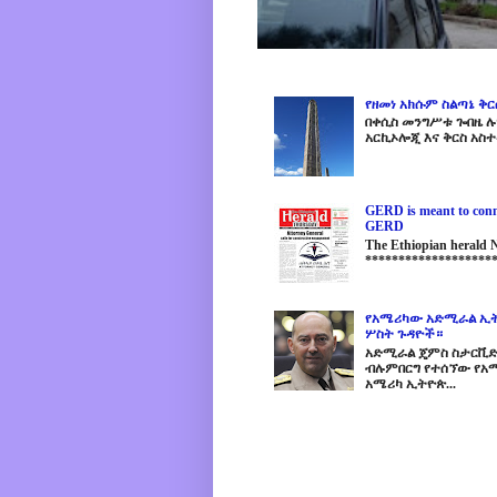
የዘመነ አክሱም ስልጣኔ ቅ
በቀሲስ መንግሥቱ ጐበዜ ሉን
አርኪኦሎጂ እና ቅርስ አስተ
GERD is meant to conne
GERD
The Ethiopian herald
********************
የአሜሪካው አድሚራል ኢት
ሦስት ጉዳዮች።
አድሚራል ጄምስ ስታርቪድስን
ብሉምበርግ የተሰኘው የአሜ
አሜሪካ ኢትዮጵ...