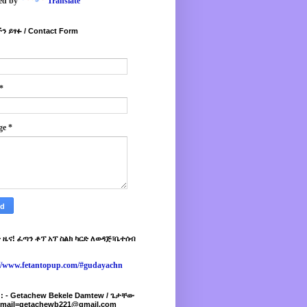
ed by
Translate
ን ይፃፉ / Contact Form
*
ge
*
 ዜና! ፈጣን ቶፕ አፕ ስልክ ካርድ ለወዳጅ፣ቤተሰብ
://www.fetantopup.com/#gudayachn
r : - Getachew Bekele Damtew / ጌታቸው
-mail=getachewb221@gmail.com