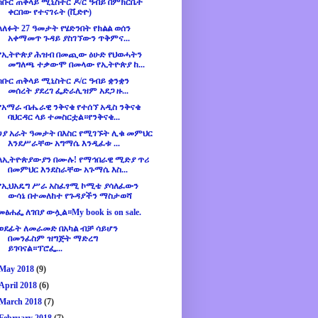
ክቡር ጠቅላይ ሚኒስትር ዶ/ር ዓብይ በምክርቤት
ቀርበው የተናገሩት (ቪድዮ)
ላለፉት 27 ዓመታት የሄድንበት የክልል ወሰን
አቀማመጥ ጉዳይ ያስገኘውን ጥቅምና...
የኢትዮጵያ ሕዝብ በመጪው ዕሁድ የህወሓትን
መግለጫ ተቃውሞ በመላው የኢትዮጵያ ከ...
ክቡር ጠቅላይ ሚኒስትር ዶ/ር ዓብይ ቋንቋን
መሰረት ያደረገ ፌድራሊዝም አደጋ ዙ...
የአማራ ብሔራዊ ንቅናቄ የተሰኘ አዲስ ንቅናቄ
ባህርዳር ላይ ተመስርቷል።የንቅናቄ...
ሀያ አራት ዓመታት በእስር የሚገኙት ሊቁ መምህር
እንደሥራቸው አግማሴ እንዲፈቱ ...
ለኢትዮጵያውያን በሙሉ! የማኅበራዊ ሚድያ ጥሪ
በመምህር እንደስራቸው አጉማሴ እስ...
የኢህአዴግ ሥራ አስፈፃሚ ኮሚቴ ያሳለፈውን
ውሳኔ በተመለከተ የጉዳያችን ማስታወሻ
መፅሐፌ ለገበያ ውሏል።My book is on sale.
ወደፊት ለመራመድ በአካል ብቻ ሳይሆን
በመንፈስም ዝግጅት ማድረግ
ይገባናል።ፕሮፌ...
May 2018
(9)
April 2018
(6)
March 2018
(7)