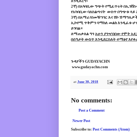
እንዲደረግ፣
2ኛ) በአካባቢው ግጭት የሚፈጥሩት በኢንቨስ
የአካባቢው ባለስልጣናት ውስጥ በግጭቱ ላይ 
3ኛ) በአማራ፣በመዥንገር እና ሸኮ ሽማግሌዎ
ኢኮኖሚ ጥቅምን ባማከለ መልክ እንዲፈቱ ሆኖ
ይገባል።
ለማጠቃለል ግን
አሁን ያንዣበበው የሞት አ
በሰዓታት ውስጥ እንዲደርስለት ተማፅኖ እየቀ
ጉዳያችን GUDAYACHN
www.gudayachn.com
at
June 30, 2018
No comments:
Post a Comment
Newer Post
Subscribe to:
Post Comments (Atom)