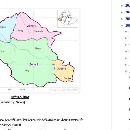
►
20
►
20
►
20
▼
20
►
►
►
►
►
►
▼
ጋምቤላ ክልል
Breaking News)
ቀረፍ አፋጣኝ መፍትሄ እንዲሰጥ ለሚጠይቀው ሕዝብ መንግስት
 እየቀረበ ነው።