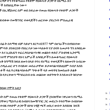
 እርሻዎችን የተቆጣጠሩ የቀድሞ የህወሓት ታጋዮች በአማራ እና
ዎች እየከሰሷቸው ነው።
ጆች በኢንቬስተር ስም ወደ ስፍራው የመጡ የህወሓት የቀድሞ ታጋዮች
ተደብቀው የመዥንገር ተወላጆችን ጠርተው ያደረጉት ምስጢራዊ
 በፊት ሰላማዊ ብቻ ሳይሆን ደርግ በ1977 ዓም በሀገራችን በተከሰተው
ምጣት ያሰፍርበት የነበረ ቦታ ነው።ላለፉት ሃያ ሰባት አመታት ግን አካባቢው
ት እና ኢህአዴግ ተፈርዶበታል።ጉዳዩ መልኩን ቀይሮ ፖለቲካዊ ኢኮኖሚ
አይነተኛ ምክንያት የቡና አምራች አካባቢዎችን ለመቆጣጠር የህወሓት
ቅ ከግማሽ ክፍለ ዘመን በላይ የኖሩ የአማራ ተወላጆችን ለዘመናት አብረው
ት እንዲፈጠር ሆን ተብለው መሰራታቸው ይታወሳል።በእዚህም ሳብያ እስከ
ግጭቶች ተፈጥረዋል።በሁሉም ግጭቶች ላይ መፍትሄ ከመስጠት ይልቅ
ልክ የታረቀውን ማኅበረሰብ ሁሉ መልሰው ወደግጭት እንደመሩት ከቦታው
በኮበው የሞት አደጋ
►
ት ስም የመጡ የቀድሞ የህወሓት ታጋዮች (ባብዛኛው ነዋሪውን የአማራ
►
ት ናቸው) ሚስጥራዊ ስብሰባ ከመዥንገር ጋር መደረጉ የተሰማው ስብሰባው
►
 ተብዬ የቀድሞ ታጋዮች በቦቴ ነዳጅ ጫኝ መኪና ውስጥ እየደበቁ ክላሽ