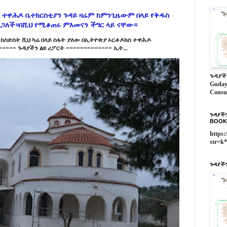
 ተዋሕዶ ቤተክርስቲያን ጉዳይ ዛሬም ከምንጊዜውም በላይ የቅዱስ
ልጋለች።በሺህ የሚቆጠሩ ምእመናን ችግር ላይ ናቸው።
ከስድስት ሺህ ካሬ በላይ ስፋት ያለው በኢትዮጵያ ኦርቶዶክስ ተዋሕዶ
==== ጉዳያችን ልዩ ሪፖርት ============= ኢት...
ጉዳያች
Guday
Consu
ጉዳያችን
BOOK
https:
str=k
ጉዳያችን