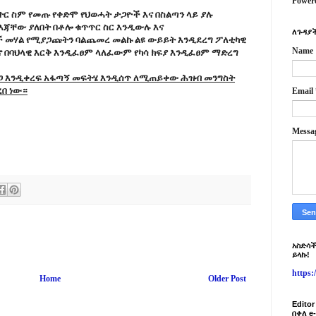
Power
ተር ስም የመጡ የቀድሞ የህወሓት ታጋዮች እና በስልጣን ላይ ያሉ
እጃቸው ያለበት በቶሎ ቁጥጥር ስር እንዲውሉ እና
ለጉዳያች
ች መሃል የሚያጋጩትን ባልጨመረ መልኩ ልዩ ውይይት እንዲደረግ ፖለቲካዊ
Name
 በባህላዊ እርቅ እንዲፈፀም ላለፈውም የካሳ ክፍያ እንዲፈፀም ማድረግ
ደጋ እንዲቀረፍ አፋጣኝ መፍትሄ እንዲሰጥ ለሚጠይቀው ሕዝብ መንግስት
ረበ ነው።
Email
Messa
አስድሳች
ይላኩ!
https
Home
Older Post
Edito
በቀለ e