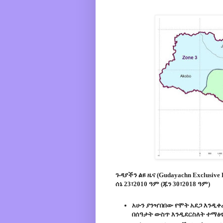
ጉዳያችን ልዩ ዜና (Gudayachn Exclusive 
ሰኔ 23፣2010 ዓም (ጁን 30፣2018 ዓም)
አሁን ያንዣበበው የሞት አደጋ እንዲ
በሰዓታት ውስጥ እንዲደርስለት ተማፅኖ