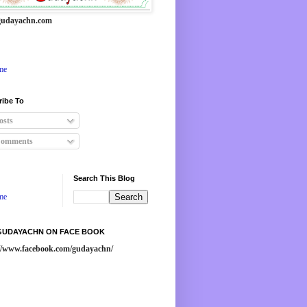
udayachn.com
me
ribe To
osts
omments
Search This Blog
me
 GUDAYACHN ON FACE BOOK
://www.facebook.com/gudayachn/