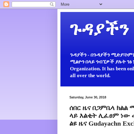
ጉዳያችን
ጉዳያችን - በጉዳያችን ሚድያ፣ኮምኒ
ሚልዮን በላይ ጎብኚዎች ያሉት ገፅ ነው።
Organization. It has been on
all over the world.
Saturday, June 30, 2018
ሰበር ዜና በጋምቤላ ክልል
ላይ እልቂት ሊፈፀም ነው 
ልዩ ዜና Gudayachn Excl