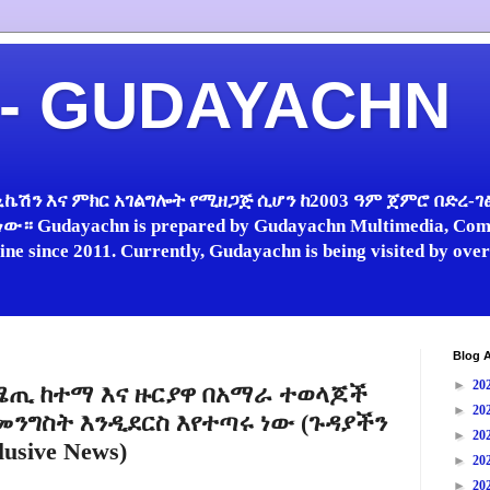
 - GUDAYACHN
ኬሽን እና ምክር አገልግሎት የሚዘጋጅ ሲሆን ከ2003 ዓም ጀምሮ በድረ-ገፅ 
 Gudayachn is prepared by Gudayachn Multimedia, Comm
line since 2011. Currently, Gudayachn is being visited by ov
Blog A
►
20
 ሜጢ ከተማ እና ዙርያዋ በአማራ ተወላጆች
►
20
መንግስት እንዲደርስ እየተጣሩ ነው (ጉዳያችን
►
20
usive News)
►
20
►
20