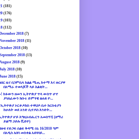
21
(181)
20
(176)
19
(103)
18
(112)
December 2018
(7)
November 2018
(11)
October 2018
(10)
September 2018
(13)
August 2018
(9)
July 2018
(10)
June 2018
(15)
ሰበር ዜና በጋምቤላ ክልል ሜጢ ከተማ እና ዙርያዋ
በአማራ ተወላጆች ላይ እልቂት...
ኑ! ክፉውን ዘመን ኢትዮጵያ ጥላ ውስጥ ሆኖ
ያሳለፈውን ክቡሩ ድምፃዊ ፀሐዬ ዮ...
የኢትዮጵያ ኦርቶዶክስ ተዋህዶ ቤተ ክርስቲያን
ከሁለት ወደ አንድ ሲኖዶስ እንድት...
ኢትዮጵያ ሆይ እግዚአብሔርን አመስግኚ (ዘማሪ
ይልማ ኃይሉ ቪድዮ)
ግዙፍ የድጋፍ ሰልፍ ቅዳሜ ሰኔ 16/2010 ዓም
በአዲስ አበባ መስቀል አደባባይ...