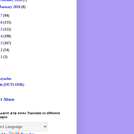
February 2018
(7)
January 2018
(8)
17
(94)
16
(155)
15
(122)
14
(198)
13
(167)
12
(54)
11
(2)
s
ayachn
ዛቤ (OUTLOOK)
rt Abuse
ፈልጉት ቋንቋ ይቀይሩ Translate to different
ages