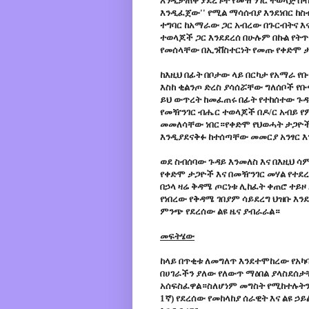
እንዲታጠቅ ያደረጉት የመዥንገር ተወላጅ ስብ
እንዲፈጀው'' የሚል ማሳሰብያ እንደነበር ከ
ተግባር ከአማራው ጋር አብረው በጉርብትና እ
ተወላጆች ጋር እንደደረሰ በሁሉም በኩል የትጥ
የመሰላቸው በኢንቨስተርነት የመጡ የቀድሞ ታ
ከእዚህ በፊት በቦታው ላይ በርካታ የአማራ የ
እስከ ቂልንጦ ድረስ ያሳሰሯቸው ግለሰቦች የ
ይህ ውጥረት ከመፈጠሩ በፊት የተከሰተው ጉዳይ
የመዥንገር ብሔር ተወላጆች በዶ/ር አብይ የ
መመለሳቸው ነበር።የቀድሞ የህወሓት ታጋዮች 
እንዲያደናቅፉ ከተሰጣቸው መመርያ አንፃር እ
ወደ ስብሰባው ጉዳይ እንመለስ እና በእዚህ ሳ
የቀድሞ ታጋዮች እና በመዥንገር መሃል የተደረ
በኃላ ዛሬ ቅዳሜ ጦርነቱ ሊከፈት ቀጠሮ ተይዞ
የነበረው የቅዳሜ ገበያም ሳይደረግ ህዝቡ እ
ምንጭ የደረሰው ልዩ ዜና ያብራራል።
መፍትሄው
ከላይ በጥቂቱ ለመግለጥ እንደተሞከረው የአካ
በሀገራችን ያለው የለውጥ ማዕበል ያላስደሰታቸ
አሰፍስፈዋል።ስለሆነም መግስት የሚከተሉትን 
1ኛ) የደረሰው የመከላከያ ሰራዊት እና ልዩ ኃ