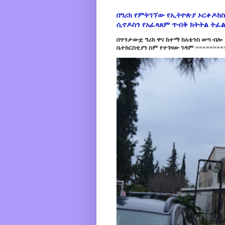
በግሪክ የምትገኘው የኢትዮጵያ ኦርቶዶክስ
ሲኖዶስን የአፈጻጸም ጥብቅ ክትትል ትፈ
በጥንታውቷ ግሪክ ዋና ከተማ ከአቴንስ ወጣ ብሎ 
ቤተክርስቲያን ስም የተገዛው ገዳም =========