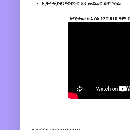
ኢትዮጵያዊነት፣ፍቅር እና መደመር ይሞገሳል።
ኮሚቴው ዛሬ ሰኔ 12/2010 ዓም