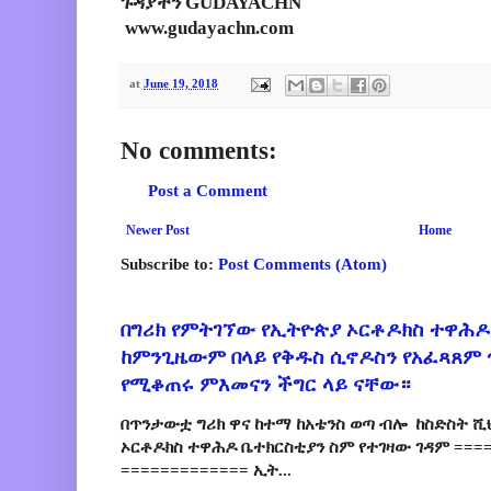
ጉዳያችን GUDAYACHN
www.gudayachn.com
at
June 19, 2018
No comments:
Post a Comment
Newer Post
Home
Subscribe to:
Post Comments (Atom)
በግሪክ የምትገኘው የኢትዮጵያ ኦርቶዶክስ ተዋሕዶ
ከምንጊዜውም በላይ የቅዱስ ሲኖዶስን የአፈጻጸም
የሚቆጠሩ ምእመናን ችግር ላይ ናቸው።
በጥንታውቷ ግሪክ ዋና ከተማ ከአቴንስ ወጣ ብሎ ከስድስት ሺ
ኦርቶዶክስ ተዋሕዶ ቤተክርስቲያን ስም የተገዛው ገዳም ====
============= ኢት...