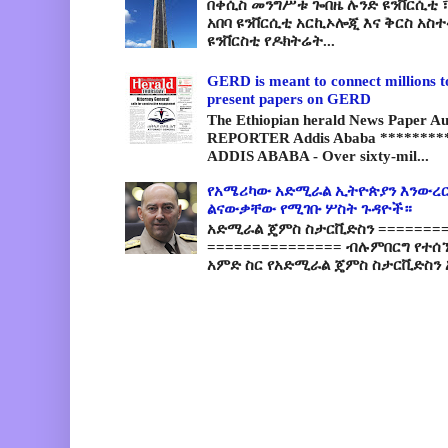
በቀሲስ መንግሥቱ ጐበዜ ሉንድ ዩንቨርሲቲ ፣
አበባ ዩንቨርሲቲ አርኪኦሎጂ እና ቅርስ አስ
ዩንቨርስቲ የዶክትሬት...
GERD is meant to connect millions t
present papers on GERD
The Ethiopian herald News Paper A
REPORTER Addis Ababa *********
ADDIS ABABA - Over sixty-mil...
የአሜሪካው አድሚራል ኢትዮጵያን እንውረር
ልናውቃቸው የሚገቡ ሦስት ጉዳዮች።
አድሚራል ጄምስ ስታርቪድስን =========
=============== ብሉምበርግ የተሰ
አምድ ስር የአድሚራል ጄምስ ስታርቪድስን 