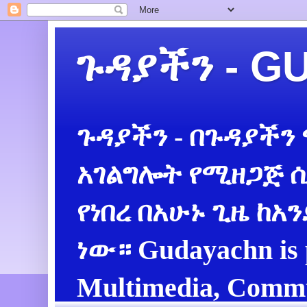
ጉዳያችን - 
ጉዳያችን - በጉዳያችን
አገልግሎት የሚዘጋጅ ሲ
የነበረ በአሁኑ ጊዜ ከአ
ነው። Gudayachn is 
Multimedia, Commu