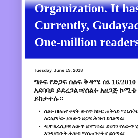
Organization. It ha
Currently, Gudayach
One-million readers
Tuesday, June 19, 2018
ግዙፍ የድጋፍ ሰልፍ ቅዳሜ ሰኔ 16/2010
አደባባይ ይደረጋል።የሰልፉ አዘጋጅ ኮሚ
ይከታተሉ።
ሰልፉ በዘጠና ቀናት ውስጥ ክቡር ጠቅላይ ሚኒስትር
ለርዕያቸው ያለውን ድጋፍ ሕዝብ ይገልጣል፣
ዲሞክራሲያዊ ለውጥ ይሞገሳል፣ ይህንን የለውጥ 
እንዳያስቡት ሕዝብ ማስጠንቀቅያ ይሰጣል፣