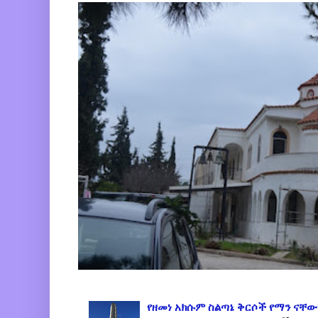
የዘመነ አክሱም ስልጣኔ ቅርሶች የማን ናቸው