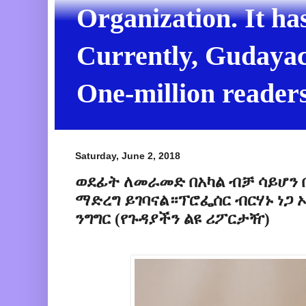
Organization. It ha
Currently, Gudayach
One-million readers
Saturday, June 2, 2018
ወደፊት ለመራመድ በአካል ብቻ ሳይሆን
ማድረግ ይገባናል።ፕሮፌሰር ብርሃኑ ነጋ 
ንግግር (የጉዳያችን ልዩ ሪፖርታዥ)