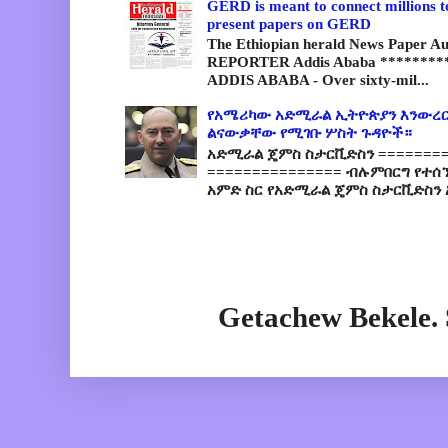
GERD is meant to connect millions t
present papers on GERD
The Ethiopian herald News Paper A
REPORTER Addis Ababa *********
ADDIS ABABA - Over sixty-mil...
የአሜሪካው አድሚራል ኢትዮጵያን እንውረር
ልናውቃቸው የሚገቡ ሦስት ጉዳዮች።
አድሚራል ጄምስ ስታርቪድስን =========
=============== ብሉምበርግ የተሰ
አምድ ስር የአድሚራል ጄምስ ስታርቪድስን 
Getachew Bekele.