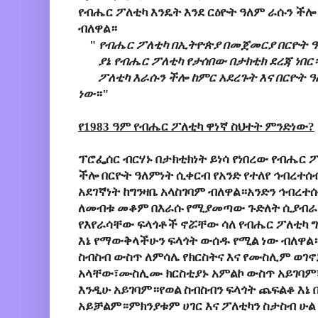
የብሔር ፖለቲካ እንዴት እንደ ርዕዮት ዓለም ራሱን ችሎ
ብለዋል።
"
የብሔር ፖለቲካ በኢትዮጵያ በመጀመርያ በርዮት ዓ
ያኔ የብሔር ፖለቲካ የታሰበው በታክቲክ ደረጃ ነበር
ፖለቲካ እራሱን ችሎ ከምር አደረጉት እና በርዮት ዓለ
ነው
።"
የ1983 ዓም የብሔር ፖለቲካ ዋነኛ ስህተት ምንድነው?
ፕሮፌሰር ብርሃኑ በታክቲክነት ይነሳ የነበረው የብሔር ፖ
ችሎ በርዮት ዓለምነት ሲቀርብ የአንድ የተለየ ኅብረተ
አደገኛነት ከግንዛቤ አላስገባም ብለዋል።አንድን ኅብረተ
ለመብቱ መቆም በእራሱ የሚያመጣው ጉድለት ሲያብራሩ 
የእየራሳቸው ፍላጎቶች ኖሯቸው ሳለ የብሔር ፖለቲካ ግ
እኔ የማውቅላችሁን ፍላጎት ውሰዱ የሚል ነው ብለዋል።
ስብስብ ውስጥ ለምሳሌ የክርስትና እና የሙስሊም ወገኖ
አላቸው፣ሙስሊሙ ክርስቲያኑ አምልኮ ውስጥ አይገባ
እንዲሁ አይገባም።የወል ስብስብን ፍላጎት ጨፍልቆ እኔ
አይቻልም።ምክንያቱም ሀገር እና ፖለቲካን ስታስብ ሁል