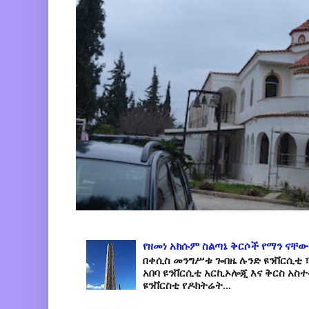
የዘመነ አክሱም ስልጣኔ ቅርሶች የማን ናቸው
በቀሲስ መንግሥቱ ጐበዜ ሉንድ ዩንቨርሲቲ ፣
አበባ ዩንቨርሲቲ አርኪኦሎጂ እና ቅርስ አስ
ዩንቨርስቲ የዶክትሬት...