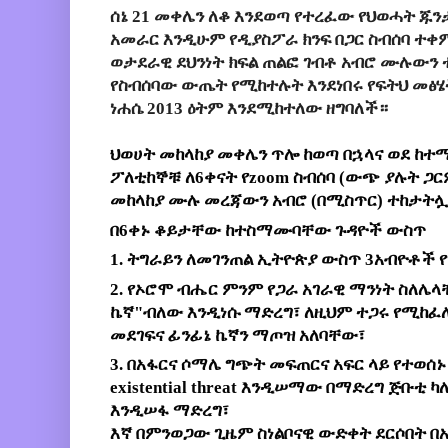
ሰኔ 21 መቀሌን ለቆ እንደወጣ የተረፈው የህወሓት ጁን
አመራር እንዲሁም የዲያስፖራ ክንፍ በጋር ስብሰባ ተ
ወታደራዊ ደህንነት ክፍል ጠልፎ ገብቶ አብሮ ሙሉውን
የስብሰባው ውጤት የሚከተሉት እንደነበሩ የፍትህ መፅሄት
ነሐሴ 2013 ዕትም እንደሚከተለው ዘግባለች።
ህወሀት መከላከያ መቀሌን ጥሎ ከወጣ በኋላና ወደ ከተማዋ
ፖለቲከኞቹ ለ6ቀናት የzoom ስብሰባ (ውጭ ያሉት ጋርም
መከላከያ ሙሉ መረጃውን አብሮ (በሚስጥር) ተከታትሏ
በ6ቀኑ ቆይታቸው ከተስማሙባቸው ጉዳዮች ውስጥ 
1. ትግራይን ለመገንጠል ኢትዮጵያ ውስጥ 3አብዮቶች የ
2. የኦሮሞ ብሔር ምንም የጋራ አገራዊ ማንነት ስለሌላቸ
ኬኛ"ብለው እንዲነሱ ማድረግ፣ ለዚህም ተጋሩ የሚከፈለው
መደገፍና ፊንፊኔ ኬኛን ማጦዝ አለባቸው፣ 
3. በአፋርና ሶማሌ ግጭት መፍጠርና አፍር ላይ የተወሰኑ
existential threat እንዲሠማው በማድረግ ጅቡቲ ካ
እንዲሠፋ ማድረግ፣ 
እኛ በምንወጋው ጊዜም ስነልቦናዊ ውድቀት ደርሶበት በ