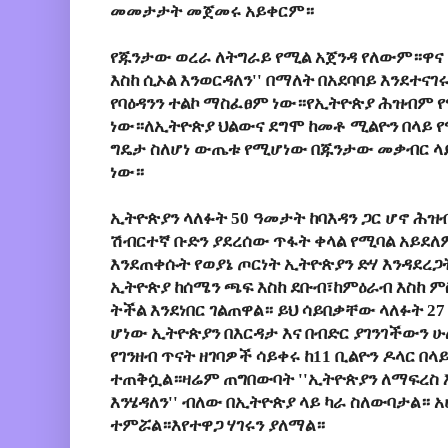
መመታታት መጀመሩ አይቀርም።
የጁንታው ወረራ ለትግራይ የሚል አጀንዳ የለውም።ዋና
እስከ ሲኦል እንወርዳለን'' በማለት በአደባባይ እንደተና
የባዕዳንን ተልኮ ማስፈፀም ነው።የኢትዮጵያ ሕዝብም
ነው።ለኢትዮጵያ ህልውና ደግሞ ከመቶ ሚልዮን በላይ 
ግዴታ ስለሆነ ውጤቱ የሚሆነው በጁንታው መቃብር ላ
ነው።
ኢትዮጵያን ላለፉት 50 ዓመታት ከባእዳን ጋር ሆኖ ሕዝ
ሽብርተኛ ቡድን ያደረሰው ጥፋት ቀላል የሚባል አይደለም
እንደጠቀሱት የወያኔ ጦርነት ኢትዮጵያን ድሃ እንዳደረጋ
ኢትዮጵያ ከሰሜን ጫፍ እስከ ደቡብ፣ከምዕራብ እስከ ም
ትችል እንደነበር ገልጠዋል። ይህ ሳይበቃቸው ላለፉት 2
ሆነው ኢትዮጵያን በእርዳታ እና በብድር ያገንገችውን ሁ
የገንዘብ ጥናት ዘገባዎች ሳይቀሩ ከ11 ቢልዮን ዶላር በ
ተጠቅሷል።ዛሬም ጠግበውባት ''ኢትዮጵያን ለማፍረስ እ
እንሄዳለን'' ብለው በኢትዮጵያ ላይ ካራ ስለውባታል። 
ተምሯል።እየተዋጋ ሃገሩን ያለማል።