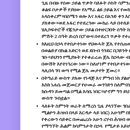
ጊዜ በብዙ የሰው ኃይል ጥቃት ባለፉት ሶስት ሳ
ቆልፍ ቦታዎች የያዘው የአማራ ልዩ ኃይል እና የመከ
አላስቀረም።በሰሜን ወሎ እና አፋር በአንድ ቀን እ
ያለቀው።ወደ አፋር የተደረገው ሙከራ ላይ በተለይ 
ሄሊኮፍተሮች የጁንታው ኃይል በተዘናጋበት ሰዓት ከቀ
ምሽት 2 ሰዓት ድረስ በፓውዛ በተደረገ ጥቃት የተ
ከእዚህ በኃላ የተበታተነው የህወሓት ጀሌ የተሰጠ
በወልድያ በኩል አድርጎ ወደ ደቡብ ጎንደር በጋይንት
ገቡ።ይህንን የሚያዙት የተቆራረጠ ጀሌ ከኃላው ብ
በውሸት እየተነገረው ነው። ስለሆነም የተበታተነው
ላሊበላ ገባ ወጣ የሚል ጀሌ መታየት ጀመረ።
በትግራይ ውስጥ ያለው የነዳጅ እና ምግብ ነክ ያል
እስከ ነሐሴ መጀመርያ የሁመራ መንገድን ስለምናስ
ከሱዳን ይመጣል በሚል እሳቤ ነበር።ሆኖም ግን ይ
ውስጥ ገብቷል።
ላለፉት ስምንት ወራት ለማረስ ጊዜ ያላገኘው ገበሬ
ሚልዮን ሕዝብ በላይ እርዳታ ላይ ነበር) አሁንም 
የቀረውን ሳይቀር በመጨረሱ አሁን ረሃብ ሕዝብ 
የማግኘት ሕልም ከሳምንታት በኃላ የሚታይ አይ