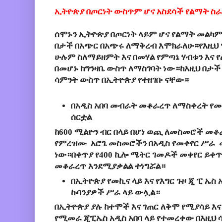
ኢትዮጵያ በጦርነት ውስጥም ሆና አስደሳች የልማት ስ
ሰሞኑን ኢትዮጵያ በጦርነት ላይም ሆና የልማት መልካ
በታች በአጭር በአጭሩ ለማቅረብ እሞክራለሁ።የእዚህ 
ሁሉም ስለማይዘምት እና በመሃል የምጣኔ ሃብቱን እና 
በመሆኑ ከግንዛቤ ውስጥ ለማስገባት ነው።ከእዚህ በታች
ሳምንት ውስጥ በኢትዮጵያ የተዘገቡ ናቸው።
በአዲስ አበባ መብራት መቆራረጥ ለማስቀረት የ
ሰርቷል
ከ600 ሚልዮን ብር በላይ በሆነ ወጪ ለመስመሮች መቆ
የምረዝሙ አሮጌ መስመሮችን በአዲስ የመቀየር ሥራ መ
ነው።በቀጥያ የ400 ኪሎ ሜትር ገመዶች መቀየር ይቀ
መቆራረጥ እንደሚያቃልል ተነግሯል።
በኢትዮጵያ የመኪና ላይ እና የእግር ጉዞ ጂ ፒ ኤ
ኩባንያዎች ሥራ ላይ ውሏል።
በኢትዮጵያ ያሉ ከተሞች እና ገጠር ለቅሞ የሚያሳይ እና
የሚመራ ጂፒኤስ አዲስ አበባ ላይ የተመረቀው በእዚህ 