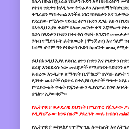
በሌላ በኩል በጄኔራል ፃድቃን ቡድን እና በደብረፅዮን መካ
የተነሳ ፃድቃን ከሃዲ ነው ትግራይን አስወደማት፣በድርድ
ትግራይን ማስቀጠል እንችል ነበር።በፃድቃን እና ጌታቸው
የደረሰው የሚለው የደብረ ፅዮን ቡድን ደጋፊ አሁን በፃድ
በእንዲህ እያለ ቀደም ባለው ጦርነት ቀኝ እጃቸውን የ
በኃላ ከፃድቃን ቡድን በተተኮሰ ጥይት እንደገና መመታታ
ሃሳብ የሚደግፉት ፈትለወርቅ (ሞንጆሪኖ) እና ዓለም
ስሰማ ሆኖም ግን የፃድቃን ቡድን ከጦርነት ውጪ የሚ
ይህ በእንዲህ እያለ የደብረ ፅዮን ቡድን እና የፃድቃን ቡ
ደረጃ እንደደረሱ ነው መረጃዎች የሚያሳዩት።ይህንን ለማ
አብረው እንዲታዩ ለማሳየት ቢሞከርም በሃሳቡ ልዩነት ግ
የጋንታ መሪዎች ሳይቀሩ በተለያዩ ቦታዎች ግጭት እየፈ
የሚያውቁት ጥቂት የጁንታውን ዲያስፖራ ክንፍ አባላት
በግልጥ አያውቁም።
የኢትዮጵያ ወታደራዊ ድህንነት በሚስጥር የጁንታው ፖ
የዲያስፖራው ክንፍ በዙም ያደረጉት ሙሉ ስብሰባ ጠል
የኢትዮጵያ መከላከያ የጥሞና ጊዜ ለመስጠት እና ለትግ