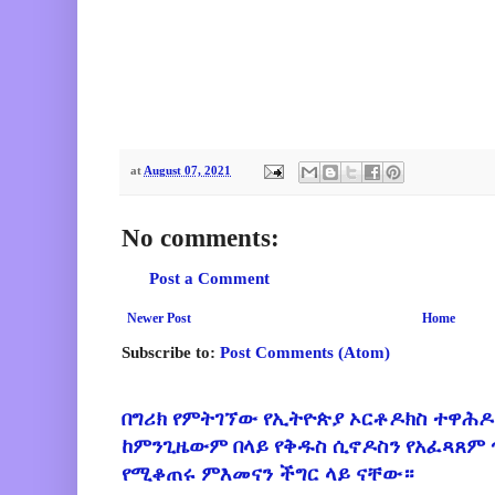
at
August 07, 2021
No comments:
Post a Comment
Newer Post
Home
Subscribe to:
Post Comments (Atom)
በግሪክ የምትገኘው የኢትዮጵያ ኦርቶዶክስ ተዋሕዶ
ከምንጊዜውም በላይ የቅዱስ ሲኖዶስን የአፈጻጸም
የሚቆጠሩ ምእመናን ችግር ላይ ናቸው።