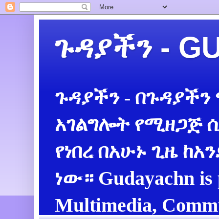
ጉዳያችን - 
ጉዳያችን - በጉዳያችን
አገልግሎት የሚዘጋጅ ሲ
የነበረ በአሁኑ ጊዜ ከአ
ነው። Gudayachn is 
Multimedia, Commu