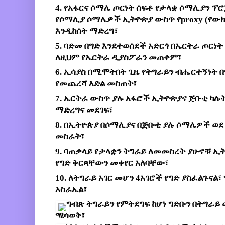
4. የአፋርና ሶማሌ ጦርነት ሰፍቶ የታላቋ ሶማሊያን ፕ
የሶማሊያ ሶማሌዎች ኢትዮጵያ ውስጥ የproxy (የውክል
እንዲከሰት ማድረግ፣ 
5. ባድመ በግድ እንደተወሰደች አድርጎ በኤርትራ ጦርነት
ለዚህም የኤርትራ ዲያስፖራን መጠቀም፣ 
6. ኢሳያስ በሚሞትበት ጊዜ የትግራይን ብሔርተኝነት 
የመጨረሻ እድል መስጠት፣ 
7. ኤርትራ ውስጥ ያሉ አፋሮች ኢትዮጵያና ጅቡቲ ካሉት
ማድረግና መደገፍ፣ 
8. በኢትዮጵያ በሶማሊያና በጅቡቲ ያሉ ሶማሌዎች ወደ
መስራት፣ 
9. ባጠቃላይ የታላቋን ትግራይ ለመመስረት ያሁኖቹ ኢት
የግድ ቅርጻቸውን መቀየር አለባቸው፣ 
10. ለትግራይ አገር መሆን 4አገሮች የግድ ያስፈልጉናል፣ 
እስራኤል፣ 
 ግብጽ ትግራይን የምትደግፍ ከሆነ ግድቡን በትግራይ
ማሳወቅ፣