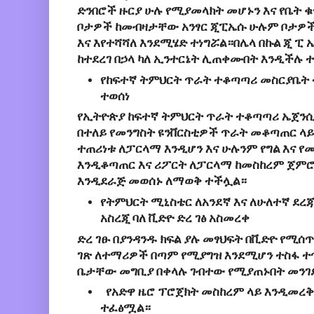
ድንበሮች ዙርያ ሁሉ የሚያመላክት መሆኑን እና የቤት ቁ
ቦታዎች ከመብዛታቸው አንፃር ጂፒኤሱ ሁሉም ቦታዎች
እና እየተሻሻለ እንደሚሄድ ተነግሯል።በሌላ በኩል ጂ ፒ 
ከተደረገ በኃላ ካለ ኢንተርኔት ሊጠቀሙበት እንዲችሉ ተ
የከፍተኛ ትምህርት ጥራት ተቆጣጣሪ መስርያቤት 
ተወሰነ
የኢትዮጵያ ከፍተኛ ትምህርት ጥራት ተቆጣጣሪ ኤጀንሲ
በተለይ የመንግስት ዩንቨርስቲዎች ጥራት መቆጣጠር ላይ
ተጠሪነቱ ለፓርላማ እንዲሆን እና ሁሉንም የግል እና የ
እንዲቆጣጠር እና ሪፖርት ለፓርላማ ከመስከረም ጀምሮ
እንዲደራጅ መወሰኑ ለማወቅ ተችሏል።
የትምህርት ሚኒስቴር ለአንደኛ እና ለሁለተኛ ደ
አስረጂ ባለ ቪድዮ ድረ ገፅ አስመረቀ
ድረ ገፁ በያንዳንዱ ክፍል ያሉ መፃህፍት በቪድዮ የሚ
ገጽ ለተማሪዎች በጣም የሚያግዝ እንደሚሆን ተስፋ 
ቤታቸው መግቢያ በቀላሉ ገብተው የሚያጠኑበት መንገ
የአድዋ ዜሮ ፕሮጀክት መስከረም ላይ እንዲመረቅ
ተፈፅሟል።