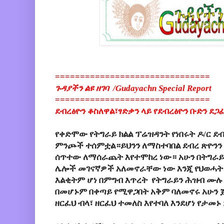
===============================
ጉዳያችን ልዩ ዘገባ /Gudayachn Special Report
===============================
ደብረፅዮን ቆስለዋል፣ፃድቃን ላይ የደብረፅዮን ቡድን ደ
የቀድሞው የትግራይ ክልል ፕሬዝዳንት የነበሩት ዶ/ር 
ምንጮች ተሰምቷል።ይህንን ለማስተባበል ደብረ ጽዮንን
ሰጥተው ለማሰራጨት እየተሞከረ ነው። አሁን በትግራይ ያ
ሌሎች መገናኛዎች አለመኖራቸው ነው እንጂ የህወሓት 
እልቂትም ሆነ በምግብ እጥረት የትግራይን ሕዝብ ሙሉ
በመሆኑም በቀጣይ የሚዋጋበት አቅም ባለመኖሩ አሁን ጀ
ዘርፈህ ብላ፣ ዘርፈህ ተመለስ እየተባለ እንደሆነ የታ