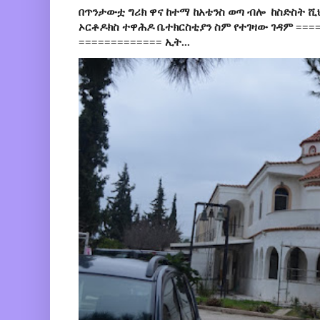
በጥንታውቷ ግሪክ ዋና ከተማ ከአቴንስ ወጣ ብሎ ከስድስት ሺ
ኦርቶዶክስ ተዋሕዶ ቤተክርስቲያን ስም የተገዛው ገዳም ====
============= ኢት...