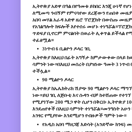
ኢትዮጵያ አድዋ በዓል በየዓመቱ ይከበር እንጂ ሁነኛ የ
ለሚመጣ ጎብኝም የምናሳየው ደረጃውን የጠበቀ ሙዜም
አበባ መሃል አራዳ አድዋ ዜሮ ፕሮጀክት በውስጡ ሙዜም
የአገልግሎት ክፍሎች እየተሰሩ መሆኑ ተነግሯል።ፕሮ
ጥድፍያ ቢኖርም ምናልባት በወራት ሊቀጥል ይችላል የሚ
ተፈፅሟል።
3ነጥብ 6 ቢልዮን ዶላር ገቢ
ኢትዮጵያ ከእዚህ በፊት አግኝታ ከምታውቀው በላይ ከ
ሳምንት ነው።በእዚህ መሰረት በያዝነው ዓመት 3 ነጥብ
ተችሏል።
90 ሚልዮን ዶላር
ኢትዮጵያ ከኤሌክትሪክ ሽያጭ 90 ሚልዮን ዶላር ማግ
ነው።ይህ ገቢ ለጅቡቲ እና ሱዳን ብቻ ከተሸጠው የተገኘ 
የሚያገኘው 200 ሜጋ ዋት ሲሆን በቅርቡ ኢትዮጵያ 1
እንደጠየቀች በእዚህ ሳምንት ተነግሯል።መንግስት አሁን 
አንፃር የሚያየው እንደሚሆን የብዙዎች ግምት ነው።
የአዲስ አበባ ማዘጋጃ እድሳት (አንድኛው ክንፍ)