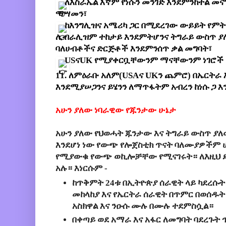
ለእስራኤል እኛም የነሱን መንገድ እንደምንከተል መናገ
ማሣመን፣
ከእንግሊዝና አሜሪካ ጋር በሚደረገው ውይይት የም
ሊብራሊዝም ተከታይ እንደምትሆንና ትግራይ ውስጥ ያሉ 
ባለሀብቶችና ድርጅቶች እንደምንሰጥ ቃል መግባት፣
USናUK የሚያቀርቧቸውንም ማናቸውንም ነገሮች ያ
11. ለምዕራቡ አለም(USAና UKን ጨምሮ) በኤርትራ 
እንደሚያሠጋንና ይሄንን ለማጥፋትም አብረን ከነሱ ጋ 
አሁን ያለው ነባራዊው የጁንታው ሁኔታ
አሁን ያለው የህወሓት ጁንታው እና ትግራይ ውስጥ ያለ
እንደሆነ ነው የውጭ የሎጀስቲክ ጥናት ባለሙያዎችም 
የሚያውቁ የውጭ ወኪሎቻቸው የሚናገሩት። ለእዚህ 
አሉ። እነርሱም -
ከጥቅምት 24ቱ በኢትዮጵያ ሰራዊት ላይ ካደረሱ
መከላከያ እና የኤርትራ ሰራዊት በጥምር በወሰዱት
አስክዋል እና ንዑሱ ሙሉ በሙሉ ተደምስሷል።
በቀጣይ ወደ አማራ እና አፋር ለመግባት ባደረጉት 