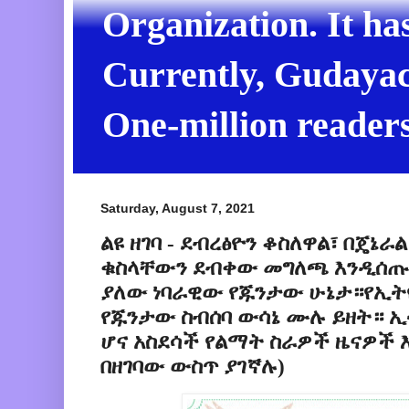
Organization. It ha
Currently, Gudayach
One-million readers
Saturday, August 7, 2021
ልዩ ዘገባ - ደብረፅዮን ቆስለዋል፣ በጄኔራ
ቁስላቸውን ደብቀው መግለጫ እንዲሰጡ 
ያለው ነባራዊው የጁንታው ሁኔታ።የኢት
የጁንታው ስብሰባ ውሳኔ ሙሉ ይዘት። 
ሆና አስደሳች የልማት ስራዎች ዜናዎች
በዘገባው ውስጥ ያገኛሉ)