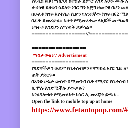
የአዲስ አበባ ማዘጋጃ ከተሰራ ጀምሮ እንደ አሁኑ ሙሉ
ታሪካዊ ይዘቱን ሳይለቅ ነገር ግን እጅግ ዘመናዊ በሆነ 
በሁለቱ ክንፍ እየተሰራ ሲሆን የአንደኛው ክንፍ በ62 
በፊት ይመረቃል። አሁን የሚመረቀው የልጆች መጫወቻ
ያካተተ እንደሆነ ለማወቅ ይቻላል።
===================///============
================
ማስታወቂያ
/ Advertisment
====================
የጓደኞችዎን ወይም የቤተሰብዎን የሞባይል አየር ጊዜ ለ
ጠቅ ያድርጉ።
በአንድ ሁኔታ ውስጥ በሚመገብ ቤት የሚኖር የቤተሰብ 
ሊሞሉ እንደሚችሉ ያውቃሉ?
አገልግሎቱን የሚመለከት ከስር ሊ መረጃን ይጫኑ -
Open the link to mobile top up at home
https://www.fetantopup.com/