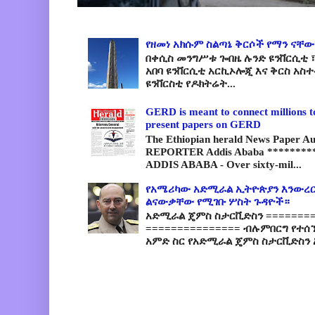
የዘመነ አክሱም ስልጣኔ ቅርሶች የማን ናቸው
በቀሲስ መንግሥቱ ጐበዜ ሉንድ ዩንቨርሲቲ ፣
አበባ ዩንቨርሲቲ አርኪኦሎጂ እና ቅርስ አስ
ዩንቨርስቲ የዶክትሬት...
GERD is meant to connect millions t
present papers on GERD
The Ethiopian herald News Paper A
REPORTER Addis Ababa *********
ADDIS ABABA - Over sixty-mil...
የአሜሪካው አድሚራል ኢትዮጵያን እንውረር
ልናውቃቸው የሚገቡ ሦስት ጉዳዮች።
አድሚራል ጄምስ ስታርቪድስን =========
=============== ብሉምበርግ የተሰ
አምድ ስር የአድሚራል ጄምስ ስታርቪድስን 