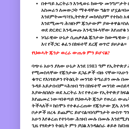
በቀጣይ ኤርትራን እንዲወሩ ከውጭ መንግሥታት
አስመራን ለመውጋት ማቀዳቸው ግልጥ ሆኗል።በ
እንደምትመጣ፣የኢትዮጵያ መከላከያም የተኩስ አ
እንደሚመጣ ሕዝቡም ጁንታውም ያውቀዋል።ስለ
ወደ ድርድር እንዲመጡ እንዲገፉላቸው እየጠየቁ 
ነባራዊው ሁኔታ ሲጠቃለል ጁንታው ከውጫዊው ኃ
እና የችጋር ቆፈን በከፍተኛ ደረጃ ወጥሮ ይዞታል።
የህወሓት ጁንታ ወረራ ውጤቱ ምን ይሆናል?
ባጭሩ አሁን ያለው ሁኔታ እንደ 1983 ዓም የኢትዮጵ
የሚመስላቸው የጁንታው ደጋፊዎች ብዙ ናቸው።አሁን 
ቁጥር የእነፃድቃን የትዕቢት መንገድ ትግራይን ሙሉ 
ጉዳይ አይታሰብም።ሕዝብ ግን በከፍተኛ መንገድ መሰደ
እያውለበለቡ ወደ ኤርትራ እና የቀረው የኢትዮጵያ ክፍል
እየጨመረ ነው።በቀጣይ የህወሓት ጁንታ የወረራ ውጤት 
ትችላለች። ከሰሞኑ የተቆራረጠው የጁንታው ጀሌ አንዳን
ቦታዎች ዘረፋ ይጨምር ይሆናል።በሳምንታት ውስጥ ግ
አሁን እየቆረጠ የተነሳው ሕዝብ ሙሉ በሙሉ እንደሚያ
ጊዜ የፃድቃን ትዕቢት ምን ያህል እንዳልሰራ ቆይቶ ከደነ