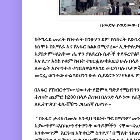
በመድፍ የወደመው 
ከትግራይ መሬት የበቀሉት በንፁሃን ደም የሰከሩት የደብ
ከሰሞኑ በአማራ እና የአፋር ክልል በሚኖረው ኢትዮጵያዊ
አያበቃም።ለአቅመ ሔዋን ያልደረሱ ሴቶች ተደፍረዋል፣ 
እና ሊጥ እስከ የቁም ከብት ተዘርፏል።ከእዚህ ሁሉ በላ
ለመሬት እየተጎተቱ ተገድለዋል።እንደ መርሳ ባሉ ቦታዎ
መርፌ ወግተውታል።ይህንን ሁሉ ሲያደርጉ ነገ የአፀፋ
በአፋር የሽብርተኛው ህወሓት የጅምላ ግድያ የሚዘገንን 
ሕፃናት ጨምሮ ከ200 በላይ ሕዝብ በአንድ ላይ ነው የ
ለኢትዮጵያ ቴሌቭዥን ጋዜጠኛ ሲናገሩ -
''በአፋር ታሪክ በሙሉ እንዲህ ዓይነት ግፍ በማንም 
አያውቅም።እስካሁን የተዋጉት ወንዶቻችን ናቸው።አሁን
አንቀመጥም እርጉዝ አትቀርም ስንዋጋ'' በማለት ገልጠ