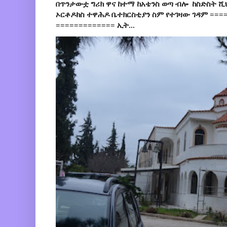
በጥንታውቷ ግሪክ ዋና ከተማ ከአቴንስ ወጣ ብሎ ከስድስት ሺ
ኦርቶዶክስ ተዋሕዶ ቤተክርስቲያን ስም የተገዛው ገዳም ====
============= ኢት...