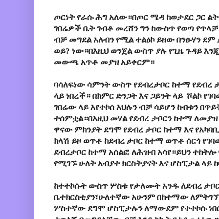
ጦርነት የራሱ ሕግ አለው።በጦር ሜዳ ከወታደር ጋር ል
ገበሬዎች ቤት ገብቶ መረሸን ግን ከውስጥ የወጣ የጥ
ብቻ መግደል አለብን የሚል ተልዕኮ ይዘው በንፁሃን ደ
ወይ? ነው።በእዚህ ወንጀል ውስጥ ያሉ የጊዜ ጉዳይ እን
መውጫ አጥቶ መያዝ አይቀርም።
ባሳለፍነው ሳምንት ውስጥ የደብረታቦር ከተማ የደብረ 
ላይ ነበረች። በክምር ድንጋት እና ጋይንት ላይ ሾልኮ የ
ገበሬው ላይ እየተኮሰ እህሉን ብቻ ሳይሆን ከብቱን በጥይ
ተሰምቷል።በእዚህ መሃል የደብረ ታቦርን ከተማ ለመያ
ዋናው ምክንያት ደግሞ የደብረ ታቦር ከተማ እና የአካባቢ
ክላሽ ይዞ ወጥቶ ከደብረ ታቦር ከተማ ወጥቶ ሰርጎ የገ
ደብረታቦር ከተማ አሰልፎ ለሕዝብ አሳየ።ይህን ተከትሎ 
የሚገኙ ሁለት አብያተ ክርስትያናት እና ሆስፒታል ላይ ከ
ከተተኮሱት ውስጥ ሦስቱ የታለሙት አንዱ ለደብረ ታቦ
ቤተክርስቲያን፣ሁለተኛው አሁንም በከተማው ለምትገኘ
ሦስተኛው ደግሞ ሆስፒታሉን ለማውደም የተተኮሱ ነበ