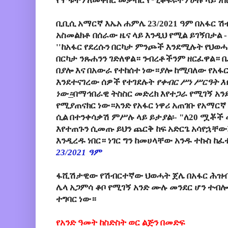
የሞቱትን ለመቅበር መቃብር የሚቆፍሩትን ሁሉ ላይ ነበ
ቢቢሲ አማርኛ እኤአ ሐምሌ 23/2021 ዓም በአፋር 
አስመልክቶ በሰራው ዜና ላይ እንዲህ የሚል ይገኝበታል 
''
ከአፋር የደረሱን በርካታ ምንጮች እንደሚሉት የህወሓ
በርካታ ንጹሐንን ገድለዋል። ንብረቶችንም ዘርፈዋል። 
በያሎ እና በአውራ የተከሰተ ነው።
ያሎ ከሚባለው የአፋር
እንደተናገረው ሰዎች የተገደሉት
የቀብር ሥነ ሥርዓት እ
ነው
።
በማኅበራዊ ትስስር መድረክ እየተጋራ የሚገኝ አን
የሚያጠናክር ነው።አንድ የአፋር ነዋሪ አጠገቡ የአማርኛ
ሲል በተንቀሳቃሽ ምሥሉ ላይ ይታያል፡- "ለ20 ሟቾች 
እየተጠጉን ሲመጡ ይህን ጨርቅ ከፍ አድርጌ አሳየኋቸው፤
እንዲረዱ ነበር። ነገር ግን ከመሀላቸው አንዱ ተኩስ ከ
23/2021 ዓም
ፋሺሽታዊው የሽብርተኛው ህወሓት ጀሌ በአፋር ሕዝብ
ሌላ አጋምሳ ቆቦ የሚገኝ አንድ ሙሉ መንደር ሆን ተብ
ተግባር ነው።
የአንድ ዓመት ከስድስት ወር ልጅን በመድፍ