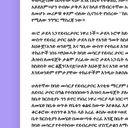
ተወላጅ በመግደላቸው ብቻ እንደ ስኬት የተቆጠረ ነው።
አይደለም።ሆን ተብሎ ታቅዶ እና ከላይ የሽብርተኛው 
ለመሆኑ መሪዎቹ ቀደም ብለው ሲናገሩት የነበረው ''ከአ
የሚለው ንግግር ማስረጃ ነው።
ወ/ሮ ታደላ ነጋ የደብረታቦር ነዋሪ ነች። ታደላ ኑሮዋ 
ውስጥ የደብረ ታቦር ዕለት ታደላ ቤት የአንድ ዓመት ከስ
እህቶቿ፣አንድ ወንድሟ እና ግቢው ውስጥ የተከራዩ እ
ተከራዮች ነበሩ።የህወሓት ከባድ መሳርያ የደብረ ታቦር 
ሕዝብ ለመፍጀት ታልሞ ያረፈው ወ/ሮ ታደላ ነጋ ቤት ላ
ከስድስት ወር ልጇን፣እናቷ፣ሁለት እህቶቿ እና አንድ
እንደወንድም የምታያቸው ተከራዮችም እንዲሁ ከቆሰሉ
ሁለተኛው ከባድ መሳርያ የደብረታቦር እናቲቱ ማርያም ቤ
ለደብረ ታቦር በዓል የተሰበሰበውን ሕዝብ ለመፍጀት ያለ
ከቤተ ክርስቲያኑ ጎን ይኖር የነበረ ነዋሪ ጣርያ ላይ ነበር
ለመሄድ ከቤቱ ወጥቶ የቤቱን ቁልፍ ከውጭ እየቆለፈ እያ
ቆርቆሮው ተሰንጥቆ እግሩ ላይ አረፈ ቆስሎ ወደቀ።ወደ
ቤተ ክርስቲያን ለመሄድ በመውጣቱ ተረፈ እንጂ ከቤት 
ከባድ መሳርያ የተተኮሰው የደብረታቦር ሆስፒታልን ለ