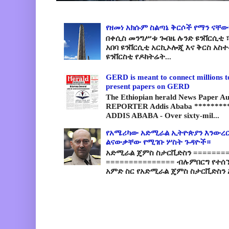
የዘመነ አክሱም ስልጣኔ ቅርሶች የማን ናቸው
በቀሲስ መንግሥቱ ጐበዜ ሉንድ ዩንቨርሲቲ ፣
አበባ ዩንቨርሲቲ አርኪኦሎጂ እና ቅርስ አስ
ዩንቨርስቲ የዶክትሬት...
GERD is meant to connect millions t
present papers on GERD
The Ethiopian herald News Paper A
REPORTER Addis Ababa *********
ADDIS ABABA - Over sixty-mil...
የአሜሪካው አድሚራል ኢትዮጵያን እንውረር
ልናውቃቸው የሚገቡ ሦስት ጉዳዮች።
አድሚራል ጄምስ ስታርቪድስን =========
=============== ብሉምበርግ የተሰ
አምድ ስር የአድሚራል ጄምስ ስታርቪድስን 