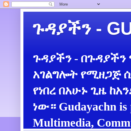
ጉዳያችን - 
ጉዳያችን - በጉዳያችን
አገልግሎት የሚዘጋጅ ሲ
የነበረ በአሁኑ ጊዜ ከአ
ነው። Gudayachn is 
Multimedia, Commu