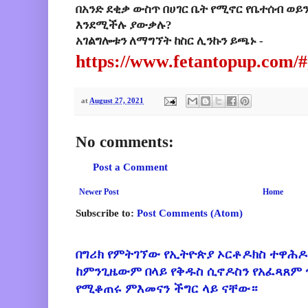
በአንድ ደቂቃ ውስጥ በሀገር ቤት የሚኖር የቤተሰብ ወይ
እንደሚችሉ ያውቃሉ?
አገልግሎቱን ለማግኘት ከስር ሊንኩን ይጫኑ -
https://www.fetantopup.com/#
at
August 27, 2021
No comments:
Post a Comment
Newer Post
Home
Subscribe to:
Post Comments (Atom)
በግሪክ የምትገኘው የኢትዮጵያ ኦርቶዶክስ ተዋሕዶ
ከምንጊዜውም በላይ የቅዱስ ሲኖዶስን የአፈጻጸም
የሚቆጠሩ ምእመናን ችግር ላይ ናቸው።