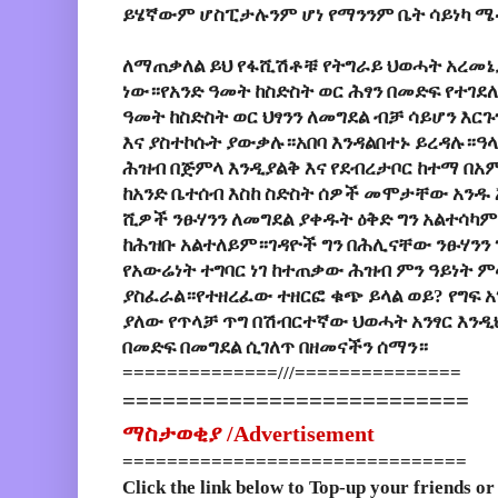
ይሄኛውም ሆስፒታሉንም ሆነ የማንንም ቤት ሳይነካ ሜ
ለማጠቃለል ይህ የፋሺሽቶቹ የትግራይ ህወሓት አረመኔ
ነው።የአንድ ዓመት ከስድስት ወር ሕፃን በመድፍ የተገደ
ዓመት ከስድስት ወር ህፃንን ለመግደል ብቻ ሳይሆን እር
እና ያስተኮሱት ያውቃሉ።አበባ እንዳልበተኑ ይረዳሉ።ዓ
ሕዝብ በጅምላ እንዲያልቅ እና የደብረታቦር ከተማ በአ
ከአንድ ቤተሰብ እስከ ስድስት ሰዎች መሞታቸው አንዱ 
ሺዎች ንፁሃንን ለመግደል ያቀዱት ዕቅድ ግን አልተሳካ
ከሕዝቡ አልተለይም።ገዳዮች ግን በሕሊናቸው ንፁሃንን 
የአውሬነት ተግባር ነገ ከተጠቃው ሕዝብ ምን ዓይነት 
ያስፈራል።የተዘረፈው ተዘርፎ ቁጭ ይላል ወይ? የግፍ 
ያለው የጥላቻ ጥግ በሽብርተኛው ህወሓት አንፃር እንዲህ
በመድፍ በመግደል ሲገለጥ በዘመናችን ሰማን።
==============///===============
==========================
ማስታወቂያ /
Advertisement
===============================
Click the link below to Top-up your friends or