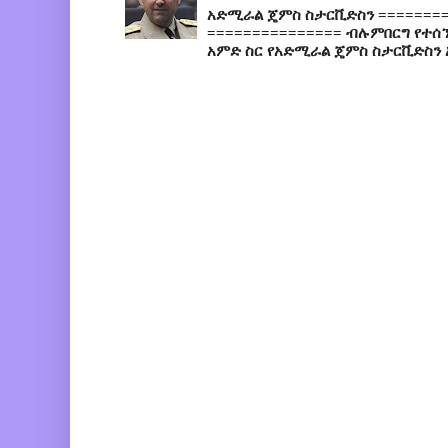
አድሚራል ጄምስ ስታርቪድስን =========
=============== ብሉምበርግ የተሰ
አምድ ስር የአድሚራል ጄምስ ስታርቪድስን 