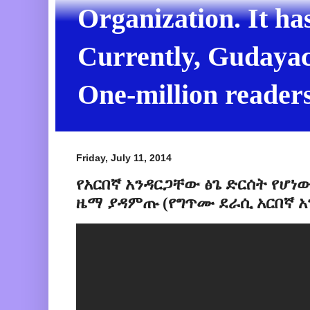
Organization. It ha
Currently, Gudayach
One-million readers
Friday, July 11, 2014
የአርበኛ አንዳርጋቸው ፅጌ ድርሰት የሆነው
ዜማ ያዳምጡ (የግጥሙ ደራሲ አርበኛ 