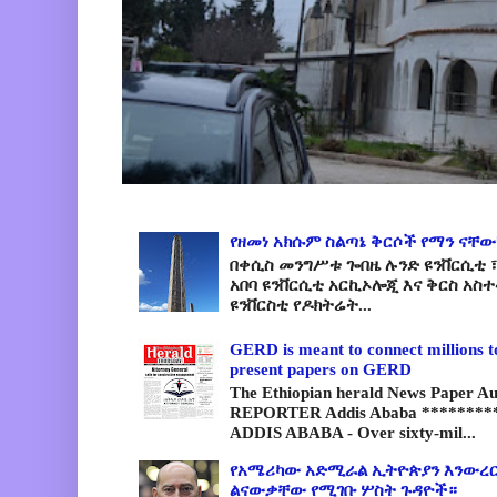
የዘመነ አክሱም ስልጣኔ ቅርሶች የማን ናቸው
በቀሲስ መንግሥቱ ጐበዜ ሉንድ ዩንቨርሲቲ ፣
አበባ ዩንቨርሲቲ አርኪኦሎጂ እና ቅርስ አስ
ዩንቨርስቲ የዶክትሬት...
GERD is meant to connect millions t
present papers on GERD
The Ethiopian herald News Paper A
REPORTER Addis Ababa *********
ADDIS ABABA - Over sixty-mil...
የአሜሪካው አድሚራል ኢትዮጵያን እንውረር
ልናውቃቸው የሚገቡ ሦስት ጉዳዮች።