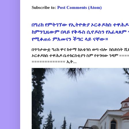
Subscribe to:
Post Comments (Atom)
በግሪክ የምትገኘው የኢትዮጵያ ኦርቶዶክስ ተዋሕዶ
ከምንጊዜውም በላይ የቅዱስ ሲኖዶስን የአፈጻጸም
የሚቆጠሩ ምእመናን ችግር ላይ ናቸው።
በጥንታውቷ ግሪክ ዋና ከተማ ከአቴንስ ወጣ ብሎ ከስድስት ሺ
ኦርቶዶክስ ተዋሕዶ ቤተክርስቲያን ስም የተገዛው ገዳም ====
============= ኢት...