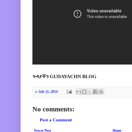
ጉዳያችን GUDAYACHN BLOG
at
July 11, 2014
No comments:
Post a Comment
Newer Post
Home