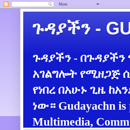
ጉዳያችን - 
ጉዳያችን - በጉዳያችን
አገልግሎት የሚዘጋጅ ሲ
የነበረ በአሁኑ ጊዜ ከአ
ነው። Gudayachn is 
Multimedia, Commu