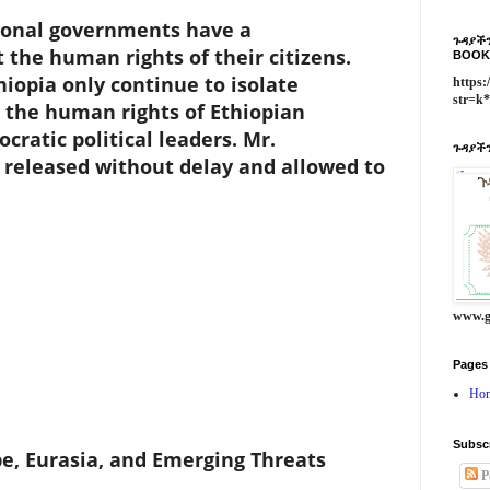
nal governments have a
ጉዳያችን
t the human rights of their citizens.
BOOK
hiopia only continue to isolate
https:
str=k
 the human rights of Ethiopian
ocratic political leaders. Mr.
ጉዳያችን
released without delay and allowed to
www.g
Pages
Ho
Subsc
, Eurasia, and Emerging Threats
P