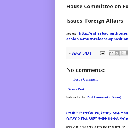
House Committee on For
Issues: Foreign Affairs
http://rohrabacher.house
Source -
ethiopia-must-release-opposition
at
July 29, 2014
No comments:
Post a Comment
Newer Post
Subscribe to:
Post Comments (Atom)
በግሪክ የምትገኘው የኢትዮጵያ ኦርቶዶክስ
ሲኖዶስን የአፈጻጸም ጥብቅ ክትትል ትፈ
በጥንታውቷ ግሪክ ዋና ከተማ ከአቴንስ ወጣ ብሎ 