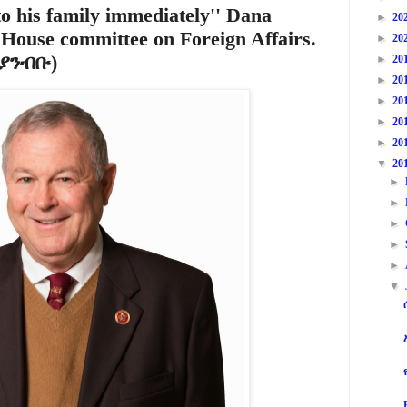
to his family immediately'' Dana
►
20
ouse committee on Foreign Affairs.
►
20
ያንብቡ)
►
20
►
20
►
20
►
20
►
20
▼
20
►
►
►
►
►
▼