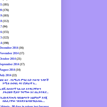
21
(181)
20
(176)
19
(103)
18
(112)
17
(94)
16
(155)
15
(122)
14
(198)
December 2014
(16)
November 2014
(17)
October 2014
(21)
September 2014
(17)
August 2014
(14)
July 2014
(22)
ሰበር ዜና - የአሜሪካ ምክር ቤት የውጭ ጉዳዮች
ኮሚቴ ሰብሳቢ ዳና ሮህባራቸ አ...
ኢቲቪ ለሁለተኛ ጊዜ አቶ አንዳርጋቸውን
ያቀረበበት ቪድዮ ዓላማው እና ለኢትዮጵያ...
የኢህአዲግ/ወያኔ ባለስልጣናት አልቻሉም እንጂ
በሕሊናቸው ገድለዋታል።በእግዚአብሔ...
Ethiopia - 90 days in prison just because