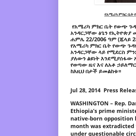
የአሜሪካ ምክር ቤት
የአሜሪካ ምክር ቤት የውጭ ጉዳ
አንዳርጋቸው ፅጌን የኢትዮጵያ 
ሐምሌ 22/2006 ዓም (ጁላይ 2
የአሜሪካ ምክር ቤት የውጭ ጉዳዮ
አንዳርጋቸው ላይ የሚደርስ ምን
ያለውን ልዩነት እንደሚያሰፋው አ
የወጣው ዜና እና ለአቶ ኃይለማ
ከእዚህ በታች ይመልከቱ።
Jul 28, 2014 Press Relea
WASHINGTON – Rep. Da
Ethiopia’s prime minist
native-born opposition 
month was extradicted 
under questionable cir