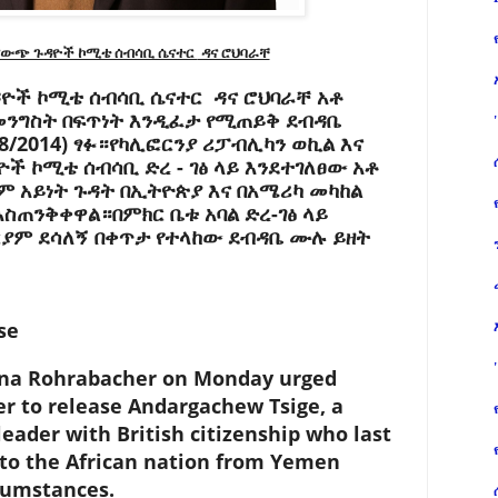
 የውጭ ጉዳዮች ኮሚቴ ሰብሳቢ ሴናተር
ዳና ሮህባራቸ
ዮች ኮሚቴ ሰብሳቢ ሴናተር ዳና ሮህባራቸ አቶ
መንግስት በፍጥነት እንዲፈታ የሚጠይቅ ደብዳቤ
8/2014) ፃፉ።የካሊፎርንያ ሪፓብሊካን ወኪል እና
ች ኮሚቴ ሰብሳቢ ድረ - ገፅ ላይ እንደተገለፀው አቶ
ም አይነት ጉዳት በኢትዮጵያ እና በአሜሪካ መካከል
ስጠንቅቀዋል።በምክር ቤቱ አባል ድረ-ገፅ ላይ
ርያም ደሳለኝ በቀጥታ የተላከው ደብዳቤ ሙሉ ይዘት
se
na Rohrabacher on Monday urged
er to release Andargachew Tsige, a
leader with British citizenship who last
to the African nation from Yemen
cumstances.