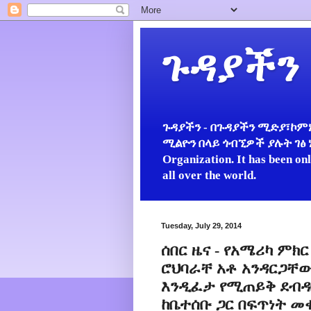
ጉዳያችን
ጉዳያችን - በጉዳያችን ሚድያ፣ኮምኒ
ሚልዮን በላይ ጎብኚዎች ያሉት ገፅ ነው።
Organization. It has been on
all over the world.
Tuesday, July 29, 2014
ሰበር ዜና - የአሜሪካ ም
ሮህባራቸ አቶ አንዳርጋቸው
እንዲፈታ የሚጠይቅ ደብዳቤ
ከቤተሰቡ ጋር በፍጥነት መቀላቀ