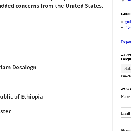
►
20
added concerns from the United States.
Label
gud
ግን
Repo
ወደ የሚ
Langu
ariam Desalegn
Power
ለጉዳያች
blic of Ethiopia
Name
ister
Email
Messa