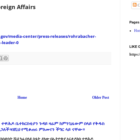
eign Affairs
C
Pages
Ho
.gov/media-center/press-releases/rohrabacher-
-leader-0
LIKE
https
Home
Older Post
 ተዋሕዶ ቤተክርስቲያን ጉዳይ ዛሬም ከምንጊዜውም በላይ የቅዱስ
ልጋለች።በሺህ የሚቆጠሩ ምእመናን ችግር ላይ ናቸው።
ከስድስት ሺህ ካሬ በላይ ስፋት ያለው በኢትዮጵያ ኦርቶዶክስ ተዋሕዶ