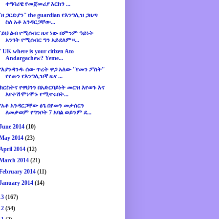
ተግባሪዊ የመጀመሪያ እርከን ...
''ዘ ጋርድያን'' the guardian የእንግሊዝ ጋዜጣ
ስለ አቶ አንዳርጋቸው...
''ይህ ልብ የሚሰብር ዜና ነው በምንም ዓይነት
አንገት የሚሰብር ግን አይደለም።...
'' UK where is your citizen Ato
Andargachew? Yeme...
የእያንዳንዱ ሰው ጥረት ዋጋ አለው ''የመን ፖስት''
የየመን የእንግሊዝኛ ዜና ...
'ክርስትና የዋህንን በአድርባይነት መርዝ እየወጉ እና
እየተሽሞነሞኑ የሚኖሩበት...
የአቶ አንዳርጋቸው ፅጌ በየመን መታሰርን
ለመቃወም የግንቦት 7 አባል ወይንም ደ...
June 2014
(10)
May 2014
(23)
April 2014
(12)
March 2014
(21)
February 2014
(11)
January 2014
(14)
13
(167)
12
(54)