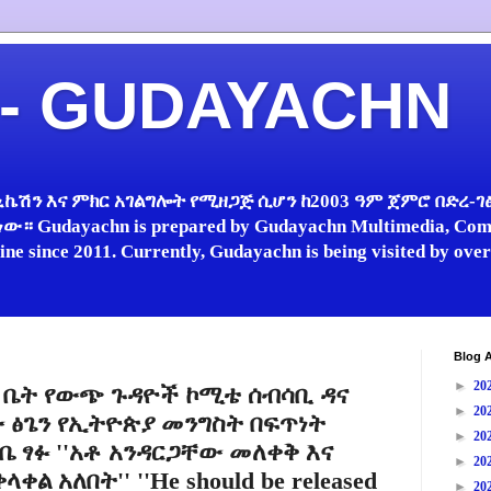
 - GUDAYACHN
ኬሽን እና ምክር አገልግሎት የሚዘጋጅ ሲሆን ከ2003 ዓም ጀምሮ በድረ-ገፅ 
 Gudayachn is prepared by Gudayachn Multimedia, Comm
line since 2011. Currently, Gudayachn is being visited by ov
Blog A
►
20
ክር ቤት የውጭ ጉዳዮች ኮሚቴ ሰብሳቢ ዳና
►
20
 ፅጌን የኢትዮጵያ መንግስት በፍጥነት
►
20
 ፃፉ ''አቶ አንዳርጋቸው መለቀቅ እና
►
20
ል አለበት'' ''He should be released
►
20