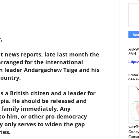
,
አስድሳች
ews reports, late last month the
ይላኩ!
rranged for the international
https
on leader Andargachew Tsige and his
Edito
country.
በቀለ e
British citizen and a leader for
opia. He should be released and
s family immediately. Any
o him, or other pro-democracy
ry only serves to widen the gap
ጉዳያች
ies.
Guday
Consu