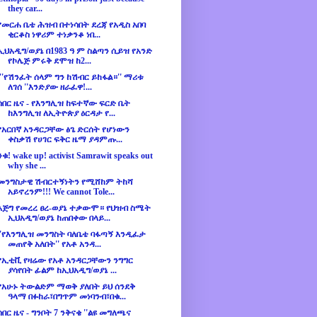
they car...
የመርሐ ቤቴ ሕዝብ በተነሳበት ደረጃ የአዲስ አበባ
ቂርቆስ ነዋሪም ተነቃንቆ ነበ...
ኢህአዲግ/ወያኔ በ1983 ዓ ም ስልጣን ሲይዝ የአንድ
የኮሌጅ ምሩቅ ደሞዝ ከ2...
'''የሽንፈት ሰላም ግን ከሽብር ይከፋል።'' ማሪቱ
ለገሰ ''እንድያው ዘራፈዋ!...
ሰበር ዜና - የእንግሊዝ ከፍተኛው ፍርድ ቤት
ከእንግሊዝ ለኢትዮጵያ ዕርዳታ የ...
የአርበኛ አንዳርጋቸው ፅጌ ድርሰት የሆነውን
ቀስቃሽ የሀገር ፍቅር ዜማ ያዳምጡ...
ንቁ! wake up! activist Samrawit speaks out
why she ...
መንግስታዊ ሽብርተኝነትን የሚሸከም ትከሻ
አይኖረንም!!! We cannot Tole...
እጅግ የመረረ ፀረ-ወያኔ ተቃውሞ። የህዝብ ስሜት
ኢህአዲግ/ወያኔ ከጠበቀው በላይ...
''የእንግሊዝ መንግስት ባለቤቴ ባፋጣኝ እንዲፈታ
መጠየቅ አለበት'' የአቶ አንዳ...
የኢቲቪ የዛሬው የአቶ አንዳርጋቸውን ንግግር
ያሳየበት ፊልም ከኢህአዲግ/ወያኔ ...
የአሁኑ ትውልድም ማወቅ ያለበት ይህ ሰንደቅ
ዓላማ በፉከራ፣በግጥም መነባንብ፣በቁ...
ሰበር ዜና - ግንቦት 7 ንቅናቄ ''ልዩ መግለጫና