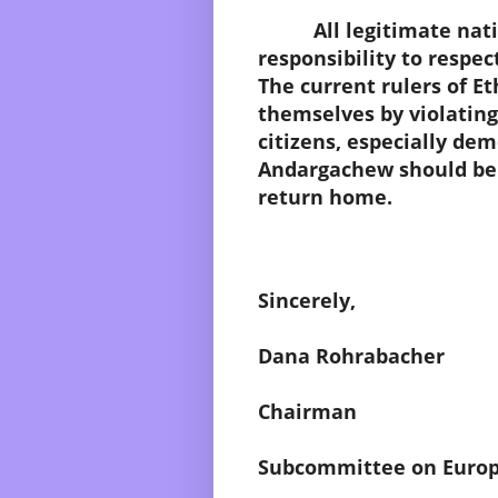
All legitimate natio
responsibility to respec
The current rulers of Et
themselves by violating
citizens, especially dem
Andargachew should be 
return home.
Sincerely,
Dana Rohrabacher
Chairman
Subcommittee on Europe