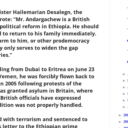
nister Hailemarian Desalegn, the
rote: “Mr. Andargachew is a British
 political reform in Ethiopia. He should
 to return to his family immediately.
rm to him, or other prodemocracy
ry only serves to widen the gap
ies.”
ing from Dubai to Eritrea on June 23
►
Yemen, he was forcibly flown back to
►
in 2005 following protests of the
►
was granted asylum in Britain, where
►
 British officials have expressed
►
dition was not properly handled.
►
►
20
d with terrorism and sentenced to
►
20
s letter to the Ethiopian prime