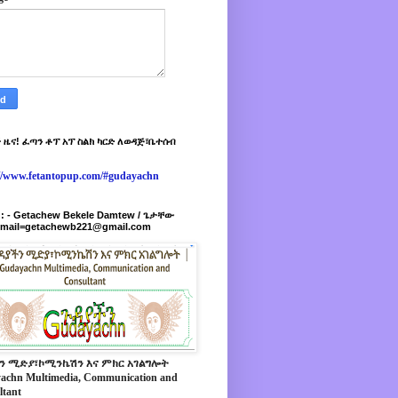
 ዜና! ፈጣን ቶፕ አፕ ስልክ ካርድ ለወዳጅ፣ቤተሰብ
://www.fetantopup.com/#gudayachn
r : - Getachew Bekele Damtew / ጌታቸው
-mail=getachewb221@gmail.com
ን ሚድያ፣ኮሚንኬሽን እና ምክር አገልግሎት
achn Multimedia, Communication and
ltant