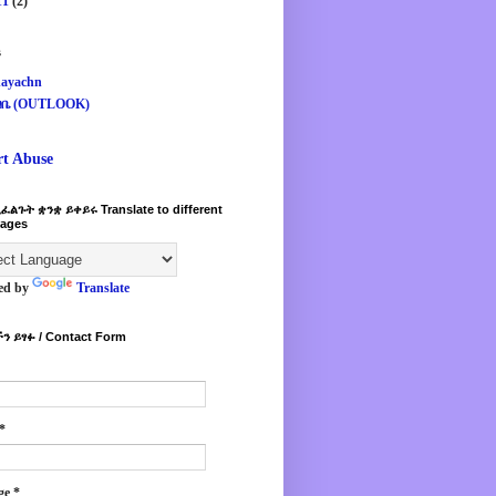
11
(2)
s
ayachn
ዛቤ (OUTLOOK)
rt Abuse
ፈልጉት ቋንቋ ይቀይሩ Translate to different
ages
ed by
Translate
ን ይፃፉ / Contact Form
*
ge
*