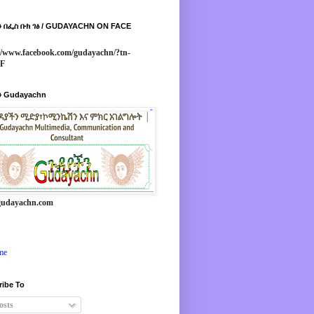
 በፌስ ቡክ ገፅ / GUDAYACHN ON FACE
//www.facebook.com/gudayachn/?tn-
*F
 Gudayachn
udayachn.com
me
ribe To
osts