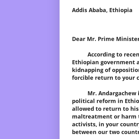
Addis Ababa, Ethiopia
Dear Mr. Prime Minister
According to recent n
Ethiopian government a
kidnapping of oppositi
forcible return to your 
Mr. Andargachew is a 
political reform in Ethi
allowed to return to hi
maltreatment or harm t
activists, in your count
between our two countr