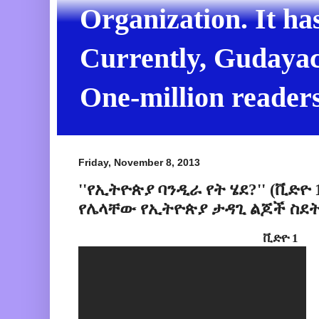
Organization. It ha
Currently, Gudayach
One-million readers
Friday, November 8, 2013
''የኢትዮጵያ ባንዲራ የት ሄደ?'' (ቪድዮ 
የሌላቸው የኢትዮጵያ ታዳጊ ልጆች ስደት 
ቪድዮ 1