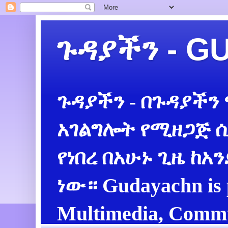
ጉዳያችን - 
ጉዳያችን - በጉዳያችን
አገልግሎት የሚዘጋጅ ሲ
የነበረ በአሁኑ ጊዜ ከአ
ነው። Gudayachn is 
Multimedia, Commu