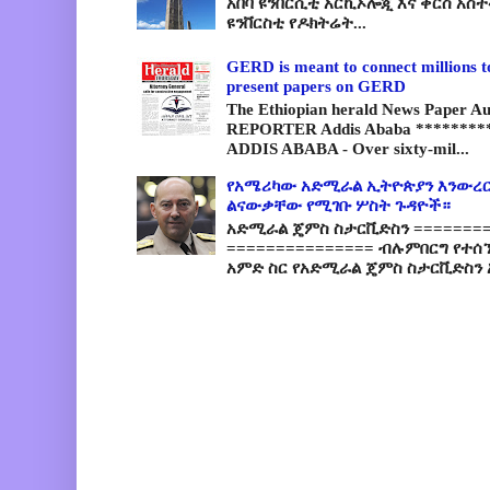
አበባ ዩንቨርሲቲ አርኪኦሎጂ እና ቅርስ አስ
ዩንቨርስቲ የዶክትሬት...
GERD is meant to connect millions t
present papers on GERD
The Ethiopian herald News Paper A
REPORTER Addis Ababa *********
ADDIS ABABA - Over sixty-mil...
የአሜሪካው አድሚራል ኢትዮጵያን እንውረር
ልናውቃቸው የሚገቡ ሦስት ጉዳዮች።
አድሚራል ጄምስ ስታርቪድስን =========
=============== ብሉምበርግ የተሰ
አምድ ስር የአድሚራል ጄምስ ስታርቪድስን 