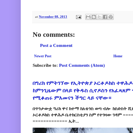
at
November 08, 2013
No comments:
Post a Comment
Newer Post
Home
Subscribe to:
Post Comments (Atom)
በግሪክ የምትገኘው የኢትዮጵያ ኦርቶዶክስ ተዋሕዶ
ከምንጊዜውም በላይ የቅዱስ ሲኖዶስን የአፈጻጸም
የሚቆጠሩ ምእመናን ችግር ላይ ናቸው።
በጥንታውቷ ግሪክ ዋና ከተማ ከአቴንስ ወጣ ብሎ ከስድስት ሺ
ኦርቶዶክስ ተዋሕዶ ቤተክርስቲያን ስም የተገዛው ገዳም ====
============= ኢት...