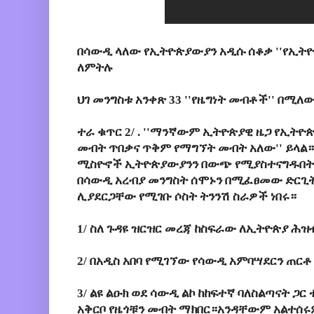
በሳውዲ ላለው የኢትዮጵያውያን አዲሱ ሰቆቃ ''የኢትዮጵ
ለምትሉ
ህገ መንግስቱ አንቀጽ 33 ''የዜግነት መብቶች'' በሚለው
ተራ ቁጥር 2/ . ''ማንኛውም ኢትዮጵያዊ ዜጋ የኢትዮ
መብት ጥበቃና ጥቅም የማግኘት መብት አለው'' ይላል
ሚስዮኖች ኢትዮጵያውያንን በውጭ የሚያስተናግዱበት አ
በሳውዲ አረብያ መንግስት ሰሞኑን በሚፈፀመው ድርጊት
ሊያደርጋቸው የሚገቡ ሶስት ትንንሽ ስራዎች ነበሩ።
1/ ስለ ጉዳዩ ዝርዝር መረጃ ከስፍራው ለኢትዮጵያ ሕዝ
2/ በአዲስ አበባ የሚገኘው የሳውዲ አምባሣደርን ጠር
3/ ልዩ ልዑክ ወደ ሳውዲ ልኮ ከከፍተኛ ባለስልጣናት ጋር
አቅርቦ የዜጎቹን መብት ማክበር።አንዳቸውም አልተሰሩ