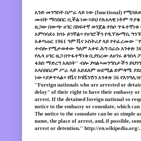
አንድ መንግስት በሥራ ላይ ነው (functional) የሚባ
መብት ማስከበር ሲችል ነው።ይህ የሉአላዊ ነትም ጥያቄ
ዜጋው በውጭ ሀገር በከፍተኛ ወንጀል ተከሶ ጥፋተኛነቱ
አምባሳደሩ ከጎኑ ይገኛል። የሀገሮችን የዲፕሎማሲ ግን
አቆጣጠር 1961 ዓም ቬና ኦስትሪያ ላይ የተፈረመው ''የቬና
ተብሎ የሚታወቀው ዓለም አቀፍ ሕግ በራሱ አንቀጽ 36
የሌላ ሀገር ዜጋ በጥፋተኝነቱ ቢያስረው ለሀገሩ ቆንስላ 
ፋክስ ማድረግ አለበት'' ብሎ ያዛል።መንግስታችን ይህን
አላስከበረም ሥራ ላይ አይደለም ወደሚል ድምዳሜ ያደር
ነው።ያቃጥላል። የቬና ኮንቬንሽን አንቀጽ 36 የእንግሊዝኛ
''Foreign nationals who are arrested or detai
delay" of their right to have their embassy or 
arrest. If the detained foreign national so req
notice to the embassy or consulate, which can
The notice to the consulate can be as simple as
name, the place of arrest, and, if possible, so
arrest or detention.'' http://en.wikipedia.org/.