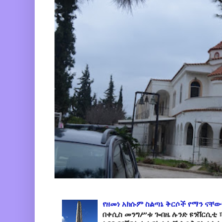
የዘመነ አክሱም ስልጣኔ ቅርሶች የማን ናቸው
በቀሲስ መንግሥቱ ጐበዜ ሉንድ ዩንቨርሲቲ ፣