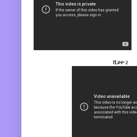
ቪድዮ 2