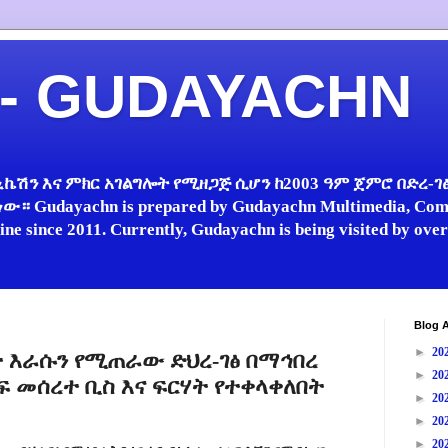
 - GUDAYACHN
ኬሽን እና ምክር አገልግሎት የሚዘጋጅ ሲሆን ከ2003 ዓም ጀምሮ በድረ-ገፅ 
 Gudayachn is prepared by Gudayachn Multimedia, Comm
line since 2011. Currently, Gudayachn is being visited by ov
Blog A
►
20
ለት እራሱን የሚጠራው ድህረ-ገፅ በማኅበረ
►
20
ፍ መሰረተ ቢስ እና ፍርሃት የተቀላቀለበት
►
20
►
20
►
20