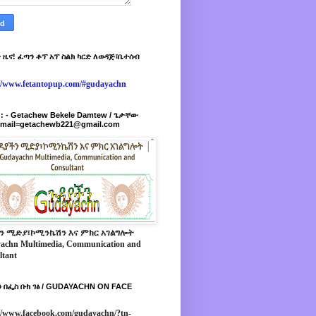
 ዜና! ፈጣን ቶፕ አፕ ስልክ ካርድ ለወዳጅ፣ቤተሰብ
://www.fetantopup.com/#gudayachn
r : - Getachew Bekele Damtew / ጌታቸው
-mail=getachewb221@gmail.com
ን ሚድያ፣ኮሚንኬሽን እና ምክር አገልግሎት
achn Multimedia, Communication and
ltant
 በፌስ ቡክ ገፅ / GUDAYACHN ON FACE
//www.facebook.com/gudayachn/?tn-