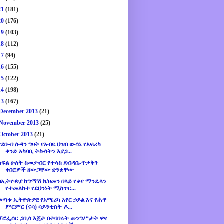
21
(181)
20
(176)
19
(103)
18
(112)
17
(94)
16
(155)
15
(122)
14
(198)
13
(167)
December 2013
(21)
November 2013
(25)
October 2013
(21)
የደቡብ ሱዳን ግዛት የአብዬ ህዝበ ውሳኔ የአፍሪካ
ቀንድ አካባቢ ትኩሳትን እያጋ...
ክፍል ሁለት ከመቃብር የተላከ ደብዳቤ-ጥቃቅን
ቀበሮዎች ዘውጋቸው ቋንቋቸው
በኢትዮጵያ ከግማሽ ክ/ዘመን በላይ የቆየ ማንዴላን
የተመለከተ የደህንነት ሚስጥር...
ወጣቱ ኢትዮጵያዊ የአሜሪካ አየር ኃይል እና የሕዋ
ምርምር (ናሳ) ሳይንቲስት ዶ...
ፕሮፌሰር ጋቢሳ እጄታ በተባበሩት መንግሥታት ዋና