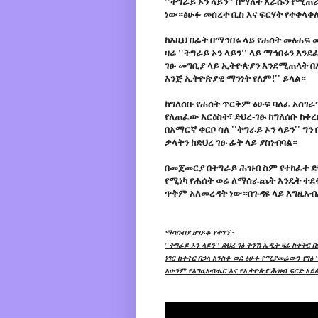
''ትግራይ ኦን ላይን'' በማለት እራሱን የሚጠ
ነው።ፅሁፉ መሰረተ ቢስ እና ፍርሃት የተቀላቀ
ከእዚህ በፊት በማኅበሩ ላይ የሐሰት መፅሐፍ 
ዛሬ ''ትግራይ ኦን ላይን'' ላይ ማኅበሩን እ
ገፁ መግቢያ ላይ ኢትዮጵያን እንደሚጠላት በ
እንጅ ኢትዮጵያዊ ማንነት የለም!'' ይላል።
ከግለሰቡ የሐሰት ጥርቅም ፅሁፍ ባለፈ አስገራሚ
የለጠፈው አርዕስት፣ ድህረ-ገፁ ከግለሰቡ ከቀረ
በአማርኛ ቀርቦ ሳለ ''ትግራይ ኦን ላይን'' ግን
ቃላትን ከድህረ ገፁ ፊት ላይ ያስነብባል።
በመጀመርያ በትግራይ ሕዝብ ስም የተከፈተ ድህ
የሚነካ የሐሰት ወሬ ለማሰራጨት እንዴት ተደፋ
ጥቅም አለመረዳት ነው።በጉዳዩ ላይ እግዚአብ
ማሳሰብያ ዘግይቶ የተገኘ -
''ትግራይ ኦን ላይን'' ድህረ ገፅ ትንሽ ኤዲት ዛሬ ከቀት
ነገር ከቀትር በኃላ አንስቶ ወደ ፅሁፉ የሚያመራውን የገፅ 
አሁንም የእግዚአብሔር እና የኢትዮጵያ ሕዝብ ፍርድ አይለ