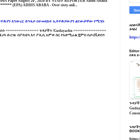
 News Paper August 20 , 2020 BY STAFF REPORTER Addis Ababa
****** (EPA) ADDIS ABABA - Over sixty-mil...
ዮጵያን እንውረር ድንፋታ በተመለከተ ኢትዮጵያውያን ልናውቃቸው የሚገቡ
አስድሳች
ይላኩ!
 =============== ጉዳያችን /Gudayachn ===============
ሪካ ድረገፅ በፖለቲካ እና ፖሊሲ አምድ ስር የአድሚራል ጄምስ ስታርቪድስን
https
Edito
በቀለ e
ጉዳያች
Guday
Consu
ጉዳያችን
BOOK
https: