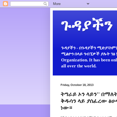
ጉዳያችን
ጉዳያችን - በጉዳያችን ሚድያ፣ኮምኒ
ሚልዮን በላይ ጎብኚዎች ያሉት ገፅ ነው።
Organization. It has been on
all over the world.
Friday, October 18, 2013
ትግራይ ኦን ላይን'' በማ
ቅዱሳን ላይ ያሰፈረው ፅሁ
ነው።