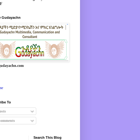
*F
 Gudayachn
udayachn.com
me
ribe To
osts
omments
Search This Blog