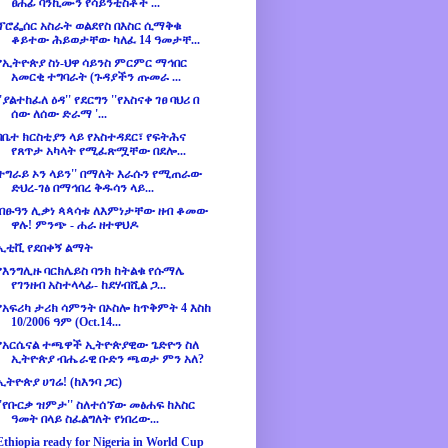
ፀሐፊ ባንኪሙን የሳይንቲስቶች ...
ፕሮፌሰር አስራት ወልደየስ በእስር ሲማቅቁ
ቆይተው ሕይወታቸው ካለፈ 14 ዓመታቸ...
የኢትዮጵያ ስነ-ህዋ ሳይንስ ምርምር ማኅበር
አመርቂ ተግባራት (ጉዳያችን ጡመራ ...
''ያልተከፈለ ዕዳ'' የደርግን ''የአስናቀ ገፀ ባህሪ በ
ሰው ለሰው ድራማ '...
በቤተ ክርስቲያን ላይ የአስተዳደር፣ የፍትሕና
የጸጥታ አካላት የሚፈጽሟቸው በደሎ...
ትግራይ ኦን ላይን'' በማለት እራሱን የሚጠራው
ድህረ-ገፅ በማኅበረ ቅዱሳን ላይ...
ብፁዓን ሊቃነ ጳጳሳቱ ለእምነታቸው ዘብ ቆመው
ዋሉ! ምንጭ - ሐራ ዘተዋህዶ
ኢቲቪ የደበቀኝ ልማት
የእንግሊዙ ባርክሌይስ ባንክ ከትልቁ የሱማሌ
የገንዘብ አስተላላፊ- ከደሃብሺል ጋ...
የአፍሪካ ታሪክ ሳምንት በኦስሎ ከጥቅምት 4 እስከ
10/2006 ዓም (Oct.14...
የአርሴናል ተጫዋች ኢትዮጵያዊው ጌድዮን ስለ
ኢትዮጵያ ብሔራዊ ቡድን ጫወታ ምን አለ?
ኢትዮጵያ ሀገሬ! (ከእንባ ጋር)
''የቡርቃ ዝምታ'' ስለተሰኘው መፅሐፍ ከአስር
ዓመት በላይ ስፈልግለት የነበረው...
Ethiopia ready for Nigeria in World Cup