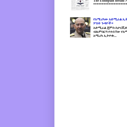
The Ethiopian herald
********************
የአሜሪካው አድሚራል ኢት
ሦስት ጉዳዮች።
አድሚራል ጄምስ ስታርቪድስን
ብሉምበርግ የተሰኘው የአሜ
አሜሪካ ኢትዮጵ...