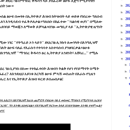
ራው ድህረ-ገፅ በማኅበረ ቅዱሳን ላይ ያሰፈረው ፅሁፍ እጅግ የሚያሳዝን
►
20
ለበት ነው።
►
20
መሰል ፅሁፍ በመፃፉ በኢትዮጵያ ሕዝብ ከትዝብት ላይ ወድቆ የነበረው ግለሰብ
►
20
ንደፈለገ እንዲሳደብ ተፈቅዶለታል።ግለሰቡ በከፈተው ''ሳልሳዊ ወያነ'' በሚለው
►
20
አደባባይ ማወጁን ለማወቅ ይቻላል።በገፁ መግቢያ ላይ ''ኢትዮጵያዊ ዜግነት
►
20
►
20
ው ነገር ''የትግራይ ኦን ላይን'' ድህረገፅ ሊንኩን ለመንካት በእንግሊዝኛ
►
20
በለት ፅሁፍ ባለፈ የእራሱን የተሳሳተ አስተሳሰብ ያንፀባርቃል።ፅሁፉ
►
20
 በእንግሊዝኛ ''ማኅበረ ቅዱሳን ፀረ ኢትዮጵያ አንድነት፣ አሸባሪ...'' የሚሉ
▼
20
►
ረ ገፅ ቢያንስ በስሙ የተከፈተበት ሕዝብን ትልቅ የሆነ የሃይማኖት ስሜት
►
ፈረ? ለእንደዚህ አይነቱ እርካሽ ፅሁፍ ምላሽ መስጠት በእራሱ የጊዜን
▼
ሔር እና የኢትዮጵያ ሕዝብ ፍርድ ይሰጡበታል!
ር በኃላ አደረገ። በእንግሊዝኛ ከራሱ ጨምሮት የነበረው ባለ 4 መስመር ማኅበሩን የሚያጥላላ አረፍተ
''ሊንክ'' ግን እንዳለ አስቀርቷል። የእንግሊዝኛ ትርጉሙ ከላይ እንደተገለፀው እንዳለ ተቀምጧል።
የን!