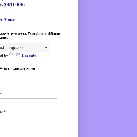
ዛቤ (OUTLOOK)
rt Abuse
ፈልጉት ቋንቋ ይቀይሩ Translate to different
ages
ed by
Translate
ን ይፃፉ / Contact Form
*
ge
*