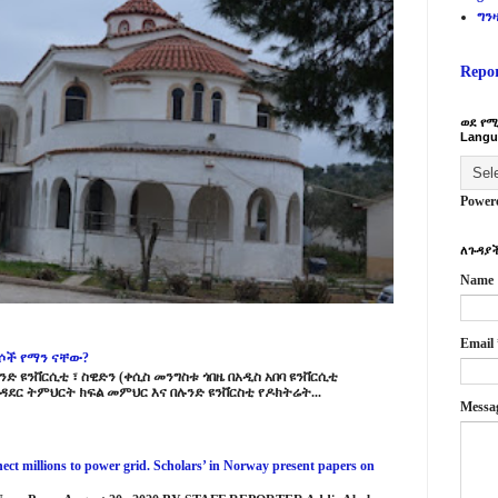
ግን
Repo
ወደ የሚ
Langu
Power
ለጉዳያች
Name
Email
ርሶች የማን ናቸው?
ድ ዩንቨርሲቲ ፣ ስዊድን (ቀሲስ መንግስቱ ጎበዜ በአዲስ አበባ ዩንቨርሲቲ
ዳደር ትምህርት ክፍል መምህር እና በሉንድ ዩንቨርስቲ የዶክትሬት...
Messa
ct millions to power grid. Scholars’ in Norway present papers on