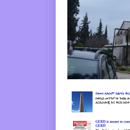
የዘመነ አክሱም ስልጣኔ ቅ
በቀሲስ መንግሥቱ ጐበዜ ሉን
አርኪኦሎጂ እና ቅርስ አስተ
GERD is meant to conne
GERD