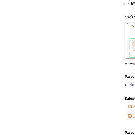
str=k
ጉዳያችን
www.g
Pages
Ho
Subsc
P
C
Pages