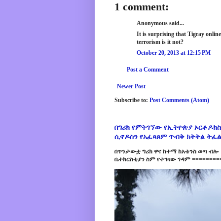
1 comment:
Anonymous said...
It is surprising that Tigray online
terrorism is it not?
October 20, 2013 at 12:15 PM
Post a Comment
Newer Post
Subscribe to:
Post Comments (Atom)
በግሪክ የምትገኘው የኢትዮጵያ ኦርቶዶክስ
ሲኖዶስን የአፈጻጸም ጥብቅ ክትትል ትፈ
በጥንታውቷ ግሪክ ዋና ከተማ ከአቴንስ ወጣ ብሎ 
ቤተክርስቲያን ስም የተገዛው ገዳም =========