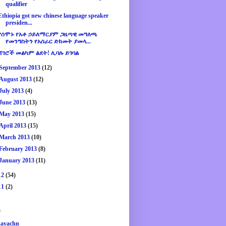
qualifier
Ethiopia got new chinese language speaker
presiden...
የሰሞኑ የአቶ ኃይለማርያም ጋዜጣዊ መግለጫ
የመንግስትን የአሰራር ድክመት ያመላ...
ሸገሮች መልካም ልደት! ሊባሉ ይገባል
September 2013
(12)
August 2013
(12)
July 2013
(4)
June 2013
(13)
May 2013
(15)
April 2013
(15)
March 2013
(10)
February 2013
(8)
January 2013
(11)
12
(54)
11
(2)
s
ayachn