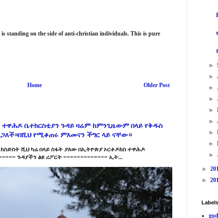
 is standing on the side of anti-christian individuals. This is pure
►
►
Home
Older Post
►
►
►
►
 ተዋሕዶ ቤተክርስቲያን ጉዳይ ዛሬም ከምንጊዜውም በላይ የቅዱስ
►
ልጋለች።በሺህ የሚቆጠሩ ምእመናን ችግር ላይ ናቸው።
►
ከስድስት ሺህ ካሬ በላይ ስፋት ያለው በኢትዮጵያ ኦርቶዶክስ ተዋሕዶ
►
==== ጉዳያችን ልዩ ሪፖርት ============= ኢት...
►
20
►
20
Label
gud