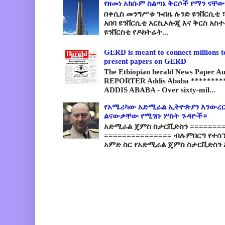
የዘመነ አክሱም ስልጣኔ ቅርሶች የማን ናቸው
በቀሲስ መንግሥቱ ጐበዜ ሉንድ ዩንቨርሲቲ ፣
አበባ ዩንቨርሲቲ አርኪኦሎጂ እና ቅርስ አስ
ዩንቨርስቲ የዶክትሬት...
GERD is meant to connect millions t
present papers on GERD
The Ethiopian herald News Paper A
REPORTER Addis Ababa *********
ADDIS ABABA - Over sixty-mil...
የአሜሪካው አድሚራል ኢትዮጵያን እንውረር
ልናውቃቸው የሚገቡ ሦስት ጉዳዮች።
አድሚራል ጄምስ ስታርቪድስን =========
=============== ብሉምበርግ የተሰ
አምድ ስር የአድሚራል ጄምስ ስታርቪድስን 