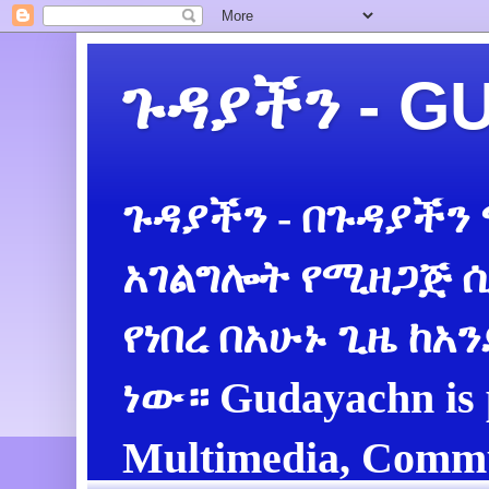
ጉዳያችን - 
ጉዳያችን - በጉዳያችን
አገልግሎት የሚዘጋጅ ሲ
የነበረ በአሁኑ ጊዜ ከአ
ነው። Gudayachn is 
Multimedia, Commu