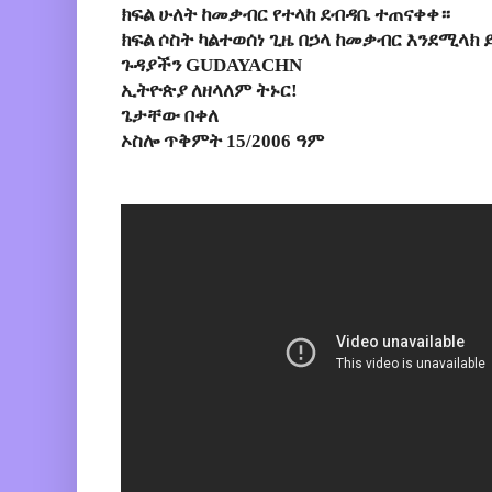
ክፍል ሁለት ከመቃብር የተላከ ደብዳቤ ተጠናቀቀ።
ክፍል ሶስት ካልተወሰነ ጊዜ በኃላ ከመቃብር እንደሚላክ
ጉዳያችን GUDAYACHN
ኢትዮጵያ ለዘላለም ትኑር!
ጌታቸው በቀለ
ኦስሎ ጥቅምት 15/2006 ዓም