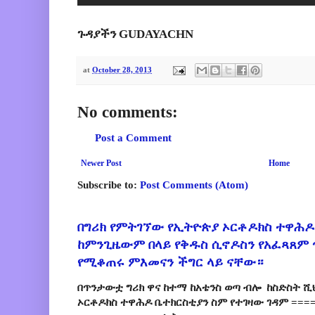
ጉዳያችን GUDAYACHN
at
October 28, 2013
No comments:
Post a Comment
Newer Post
Home
Subscribe to:
Post Comments (Atom)
በግሪክ የምትገኘው የኢትዮጵያ ኦርቶዶክስ ተዋሕዶ
ከምንጊዜውም በላይ የቅዱስ ሲኖዶስን የአፈጻጸም
የሚቆጠሩ ምእመናን ችግር ላይ ናቸው።
በጥንታውቷ ግሪክ ዋና ከተማ ከአቴንስ ወጣ ብሎ ከስድስት ሺ
ኦርቶዶክስ ተዋሕዶ ቤተክርስቲያን ስም የተገዛው ገዳም ====