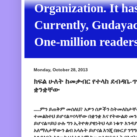
Organization. It ha
Currently, Gudayach
One-million readers
Monday, October 28, 2013
ክፍል ሁለት ከመቃብር የተላከ ደብዳቤ
ቋንቋቸው
.....ምን ይጠቅም መሰለህ? አዎን ሰዎችን ስትመለከ
ተመልክተህ ይሆናል።ናላቸው በቋንቋ እና የትውልድ መን
ይሆናል።ይህ ሁሉ ግን ኢትዮጵያዊነትህ ላይ ነቁጥ እን
አለማለታቸውን ልብ አላሉት ይሆናል እንጂ በዙርያ ንግግ