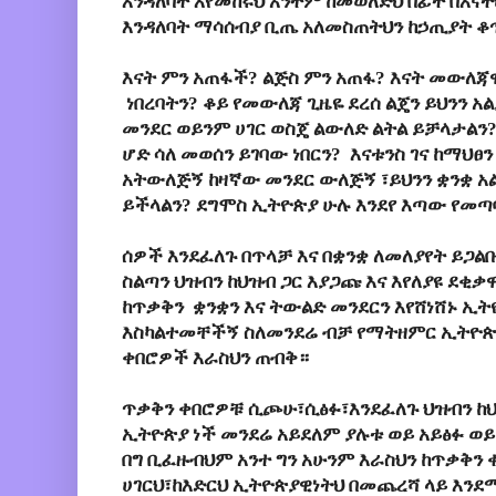
እንዳለባት እየመከሩህ አንተም ከመወለድህ በፊት በእናት
እንዳለባት ማሳሰብያ ቢጤ አለመስጠትህን ከኃጢያት ቆ
እናት ምን አጠፋች? ልጅስ ምን አጠፋ? እናት መውለጃ
ነበረባትን? ቆይ የመውለጃ ጊዜዬ ደረሰ ልጄን ይህንን 
መንደር ወይንም ሀገር ወስጄ ልውለድ ልትል ይቻላታልን?
ሆድ ሳለ መወሰን ይገባው ነበርን? እናቱንስ ገና ከማህፀን
አትውለጅኝ ከዛኛው መንደር ውለጅኝ ፣ይህንን ቋንቋ አል
ይችላልን? ደግሞስ ኢትዮጵያ ሁሉ እንደየ እጣው የመጣ
ሰዎች እንደፈለጉ በጥላቻ እና በቋንቋ ለመለያየት ይጋ
ስልጣን ህዝብን ከህዝብ ጋር እያጋጩ እና እየለያዩ ደቂቃ
ከጥቃቅን ቋንቋን እና ትውልድ መንደርን እየሸነሸኑ ኢትዮ
እስካልተመቸችኝ ስለመንደሬ ብቻ የማትዘምር ኢትዮጵያ
ቀበሮዎች እራስህን ጠብቅ።
ጥቃቅን ቀበሮዎቹ ሲጮሁ፣ሲፅፉ፣እንደፈለጉ ህዝብን ከህ
ኢትዮጵያ ነች መንደሬ አይደለም ያሉቱ ወይ አይፅፉ ወይ
በግ ቢፈዙብህም አንተ ግን አሁንም እራስህን ከጥቃቅን
ሀገርህ፣ከእድርህ ኢትዮጵያዊነትህ በመጨረሻ ላይ እንደ