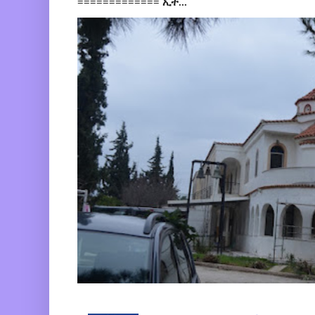
============= ኢት...