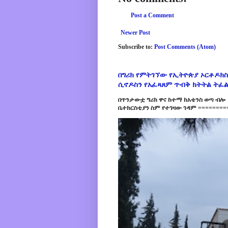
Post a Comment
Newer Post
Subscribe to:
Post Comments (Atom)
በግሪክ የምትገኘው የኢትዮጵያ ኦርቶዶክስ
ሲኖዶስን የአፈጻጸም ጥብቅ ክትትል ትፈ
በጥንታውቷ ግሪክ ዋና ከተማ ከአቴንስ ወጣ ብሎ 
ቤተክርስቲያን ስም የተገዛው ገዳም =========