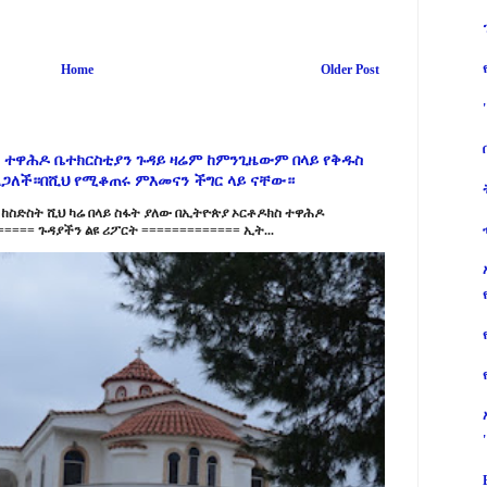
Home
Older Post
 ተዋሕዶ ቤተክርስቲያን ጉዳይ ዛሬም ከምንጊዜውም በላይ የቅዱስ
ልጋለች።በሺህ የሚቆጠሩ ምእመናን ችግር ላይ ናቸው።
ከስድስት ሺህ ካሬ በላይ ስፋት ያለው በኢትዮጵያ ኦርቶዶክስ ተዋሕዶ
==== ጉዳያችን ልዩ ሪፖርት ============= ኢት...