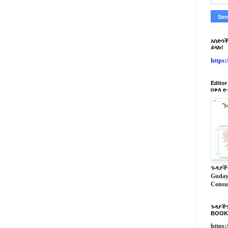
አስድሳች
ይላኩ!
https
Edito
በቀለ e
ጉዳያች
Guday
Consu
ጉዳያችን
BOOK
https: