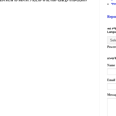
ሪካ ድረገፅ በፖለቲካ እና ፖሊሲ አምድ ስር የአድሚራል ጄምስ ስታርቪድስን
ግን
Repo
ወደ የሚ
Langu
Power
ለጉዳያች
Name
Email
Messa