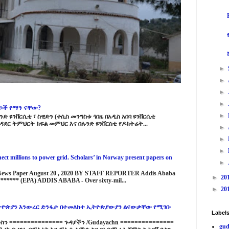
►
►
►
►
ርሶች የማን ናቸው?
►
ድ ዩንቨርሲቲ ፣ ስዊድን (ቀሲስ መንግስቱ ጎበዜ በአዲስ አበባ ዩንቨርሲቲ
ዳደር ትምህርት ክፍል መምህር እና በሉንድ ዩንቨርስቲ የዶክትሬት...
►
►
►
ct millions to power grid. Scholars’ in Norway present papers on
►
 News Paper August 20 , 2020 BY STAFF REPORTER Addis Ababa
►
20
****** (EPA) ADDIS ABABA - Over sixty-mil...
►
20
ዮጵያን እንውረር ድንፋታ በተመለከተ ኢትዮጵያውያን ልናውቃቸው የሚገቡ
Label
 =============== ጉዳያችን /Gudayachn ===============
gud