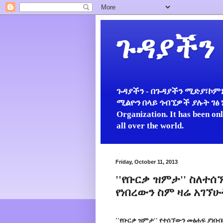
ጉዳያችን
ጉዳያችን - በጉዳያችን ሚድያ፣ኮምኒ
ሚልዮን በላይ ጎብኚዎች ያሉት ገፅ ነው።
Organization. It has been on
all over the world.
Friday, October 11, 2013
''የቡርቃ ዝምታ'' ስለተ
የነበረውን ስም ዛሬ አገኘሁ
''የቡርቃ ዝምታ'' የተሰኘውን መፅሐፍ ያነበ