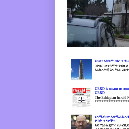
የዘመነ አክሱም ስልጣኔ ቅ
በቀሲስ መንግሥቱ ጐበዜ ሉን
አርኪኦሎጂ እና ቅርስ አስተ
GERD is meant to conne
GERD
The Ethiopian herald
********************
የአሜሪካው አድሚራል ኢት
ሦስት ጉዳዮች።
አድሚራል ጄምስ ስታርቪድስን