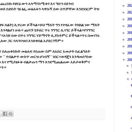
ደጨረስኩ የፀሃፊውን አላማ፣ስሜቱን እና ግቡን በደንብ
►
20
ር ወደ ስድስት ገፅ ፅፌ መፅሐፉን ላዋሱኝ ሰው ሰጥቻቸው እንደነበርም ትዝ
►
20
►
20
(የአፃፃፍ ስልት) ሊኖረው ይችላል።ይህ ማለት ግን የተፃፈው ትክክል ነው ማለት
►
20
እንዳልሆነ ሁሉ። ጨካኙ ሂትለር ጥሩ ንግግር ሊናገር ይችላል።የንግግር
►
20
ም።አንድ ሰው በጥሩ ንግግር ሃይማኖት ሊያስተምር ይችላል።ጥሩ በመናገሩ
►
20
ለው ጋር ሳላገናዝብ እንድቀበል አያደርገኝም።
►
20
ከላይ ስለጠቀስኩት መፅሐፍ የሰጠው ስም ለአስር አመታት ስፈልግለት
►
20
ው '' የብልቃጥ ውስጥ መርዝ ሆነብኝ'' ነበር።ወዳጄን እንዳመሰግነው
▼
20
ቱ እና የሚያፅፉቱ ብልቃጡን ማን እንደሚጨልጠው አይታወቅምና
►
ትጉ።
►
▼