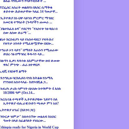
ፀሐፊ ባንኪሙን የሳይንቲስቶች ...
ፕሮፌሰር አስራት ወልደየስ በእስር ሲማቅቁ
ቆይተው ሕይወታቸው ካለፈ 14 ዓመታቸ...
የኢትዮጵያ ስነ-ህዋ ሳይንስ ምርምር ማኅበር
አመርቂ ተግባራት (ጉዳያችን ጡመራ ...
''ያልተከፈለ ዕዳ'' የደርግን ''የአስናቀ ገፀ ባህሪ በ
ሰው ለሰው ድራማ '...
በቤተ ክርስቲያን ላይ የአስተዳደር፣ የፍትሕና
የጸጥታ አካላት የሚፈጽሟቸው በደሎ...
ትግራይ ኦን ላይን'' በማለት እራሱን የሚጠራው
ድህረ-ገፅ በማኅበረ ቅዱሳን ላይ...
ብፁዓን ሊቃነ ጳጳሳቱ ለእምነታቸው ዘብ ቆመው
ዋሉ! ምንጭ - ሐራ ዘተዋህዶ
ኢቲቪ የደበቀኝ ልማት
የእንግሊዙ ባርክሌይስ ባንክ ከትልቁ የሱማሌ
የገንዘብ አስተላላፊ- ከደሃብሺል ጋ...
የአፍሪካ ታሪክ ሳምንት በኦስሎ ከጥቅምት 4 እስከ
10/2006 ዓም (Oct.14...
የአርሴናል ተጫዋች ኢትዮጵያዊው ጌድዮን ስለ
ኢትዮጵያ ብሔራዊ ቡድን ጫወታ ምን አለ?
ኢትዮጵያ ሀገሬ! (ከእንባ ጋር)
''የቡርቃ ዝምታ'' ስለተሰኘው መፅሐፍ ከአስር
ዓመት በላይ ስፈልግለት የነበረው...
Ethiopia ready for Nigeria in World Cup