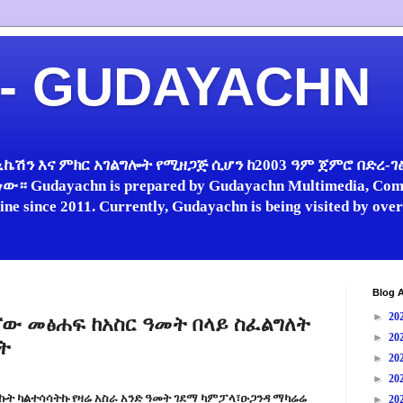
 - GUDAYACHN
ኬሽን እና ምክር አገልግሎት የሚዘጋጅ ሲሆን ከ2003 ዓም ጀምሮ በድረ-ገፅ 
 Gudayachn is prepared by Gudayachn Multimedia, Comm
line since 2011. Currently, Gudayachn is being visited by ov
Blog A
►
20
ሰኘው መፅሐፍ ከአስር ዓመት በላይ ስፈልግለት
►
20
ት
►
20
►
20
ብኩት ካልተሳሳትኩ የዛሬ አስራ አንድ ዓመት ገደማ ካምፓላ፣ዑጋንዳ ማካሬሬ
►
20