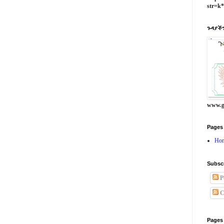
str=k
ጉዳያችን
www.g
Pages
Ho
Subsc
P
C
Pages