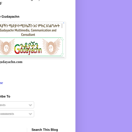
*F
 Gudayachn
udayachn.com
me
ribe To
osts
omments
Search This Blog