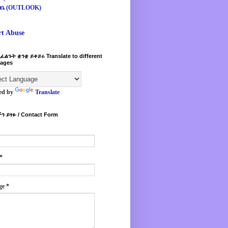
ዛቤ (OUTLOOK)
rt Abuse
ፈልጉት ቋንቋ ይቀይሩ Translate to different
ages
ed by
Translate
ን ይፃፉ / Contact Form
*
ge
*