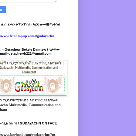
 ዜና! ፈጣን ቶፕ አፕ ስልክ ካርድ ለወዳጅ፣ቤተሰብ
://www.fetantopup.com/#gudayachn
r : - Getachew Bekele Damtew / ጌታቸው
-mail=getachewb221@gmail.com
ን ሚድያ፣ኮሚንኬሽን እና ምክር አገልግሎት
achn Multimedia, Communication and
ltant
 በፌስ ቡክ ገፅ / GUDAYACHN ON FACE
//www.facebook.com/gudayachn/?tn-