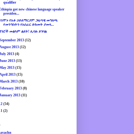
qualifier
Ethiopia got new chinese language speaker
presiden...
የሰሞኑ የአቶ ኃይለማርያም ጋዜጣዊ መግለጫ
የመንግስትን የአሰራር ድክመት ያመላ...
ሸገሮች መልካም ልደት! ሊባሉ ይገባል
September 2013
(12)
August 2013
(12)
July 2013
(4)
June 2013
(13)
May 2013
(15)
April 2013
(15)
March 2013
(10)
February 2013
(8)
January 2013
(11)
12
(54)
11
(2)
s
ayachn