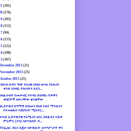
21
(181)
20
(176)
19
(103)
18
(112)
17
(94)
16
(155)
15
(122)
14
(198)
13
(167)
December 2013
(21)
November 2013
(25)
October 2013
(21)
የደቡብ ሱዳን ግዛት የአብዬ ህዝበ ውሳኔ የአፍሪካ
ቀንድ አካባቢ ትኩሳትን እያጋ...
ክፍል ሁለት ከመቃብር የተላከ ደብዳቤ-ጥቃቅን
ቀበሮዎች ዘውጋቸው ቋንቋቸው
በኢትዮጵያ ከግማሽ ክ/ዘመን በላይ የቆየ ማንዴላን
የተመለከተ የደህንነት ሚስጥር...
ወጣቱ ኢትዮጵያዊ የአሜሪካ አየር ኃይል እና የሕዋ
ምርምር (ናሳ) ሳይንቲስት ዶ...
ፕሮፌሰር ጋቢሳ እጄታ በተባበሩት መንግሥታት ዋና