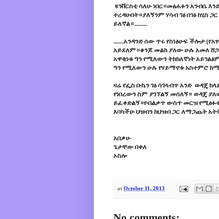
ዩንቨርስቲ ሳለሁ ነበር።መፅሐፉን አንብቤ እን
ተረዳሁበት።ያለኝንም ሃሳብ ገፅ በገፅ ከሂስ ጋ
ይለኛል።.........
.......አንዳንድ ሰው ጥሩ የስነፅሁፍ ችሎታ 
አይደለም።ቆንጆ መልክ ያለው ሁሉ አመለ ሸጋ 
አዋቂነቱ ግን የሚለውን ትክክለኛነት አይገልፅ
ግን የሚለውን ሁሉ የሃይማኖቱ አስተምሮ ከሚ
ዛሬ የፌስ ቡኬን ገፅ ሳገላብጥ አንድ ወዳጄ 
የነበረውን ስም ያገኘልኝ መሰለኝ። ወዳጄ ያለ
ይፈቀድልኝ።የብልቃጥ ውስጥ መርዝ የሚፅፉ
እባካችሁ ህዝብን ከህዝብ ጋር ለማጋጨት አት
አበቃሁ
ጌታቸው በቀለ
ኦስሎ
at
October 11, 2013
No comments: