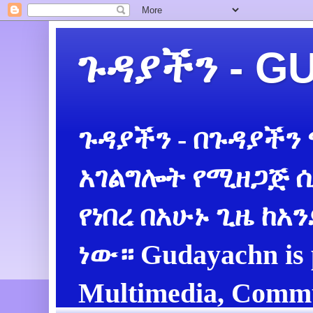
ጉዳያችን - 
ጉዳያችን - በጉዳያችን
አገልግሎት የሚዘጋጅ ሲ
የነበረ በአሁኑ ጊዜ ከአ
ነው። Gudayachn is 
Multimedia, Commu