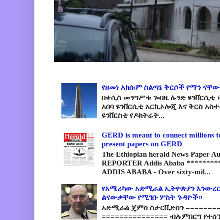
የዘመነ አክሱም ስልጣኔ ቅርሶች የማን ናቸው
በቀሲስ መንግሥቱ ጐበዜ ሉንድ ዩንቨርሲቲ ፣
አበባ ዩንቨርሲቲ አርኪኦሎጂ እና ቅርስ አስ
ዩንቨርስቲ የዶክትሬት...
GERD is meant to connect millions t
present papers on GERD
The Ethiopian herald News Paper A
REPORTER Addis Ababa *********
ADDIS ABABA - Over sixty-mil...
የአሜሪካው አድሚራል ኢትዮጵያን እንውረር
ልናውቃቸው የሚገቡ ሦስት ጉዳዮች።
አድሚራል ጄምስ ስታርቪድስን =========
=============== ብሉምበርግ የተሰ