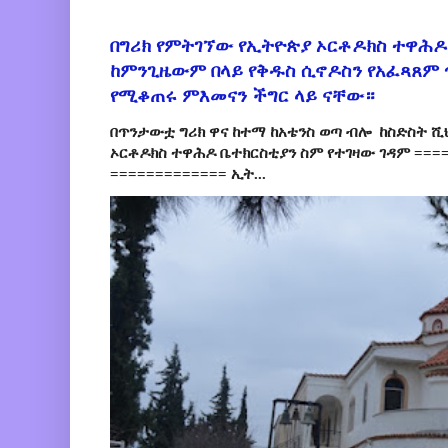
በግሪክ የምትገኘው የኢትዮጵያ ኦርቶዶክስ ተዋሕዶ
ከምንጊዜውም በላይ የቅዱስ ሲኖዶስን የአፈጻጸም
የሚቆጠሩ ምእመናን ችግር ላይ ናቸው።
በጥንታውቷ ግሪክ ዋና ከተማ ከአቴንስ ወጣ ብሎ ከስድስት ሺ
ኦርቶዶክስ ተዋሕዶ ቤተክርስቲያን ስም የተገዛው ገዳም ====
============= ኢት...