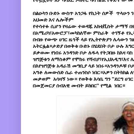
የተዟዟሩት አምባሳደር ዶክተር ካሳ ከበደ የቀድሞው መን
በልዑካን ቡድኑ ውስጥ አንጋፋ የኪነት ሰዎች ጥላሁን
አህመድ እና ሌሎችም
የተሳተፉ ሲሆን የዛሬው ተወዳጁ አክቲቪስት ታማኝ በየ
በአሜሪካ፣አውሮፓ፣መካከለኛው ምስራቅ ተገኝቶ የኢ
በብዙ የውጭ ሀገር ዜጎች ላይ የኢትዮጵያን ሌላውን ገ
አትርፏል።ታድያ በወቅቱ ቡድኑ በሄደበት ቦታ ሁሉ እግር
ይቃወሙ የነበሩ አንዳንድ ቦታ ለዱላ የትጋበዙ ከእዛ ባ
ዝግጅቱን ለማስቆም የሞከሩ የሻብያ፣የኢህአዲግ፣እና
በእየዝግጅቱ አዳራሽ መግቢያ ላይ ነበሩ።አንዳንዶቹ ቦ
አግቶ ለመውሰድ ሴራ ተጠንስሶ ነበር።አዎን በትክክል ለ
መቃወም አሳዛኝ ነው። የወቅቱ እሳቤ ግን ''ደርግ ሀገር
በመጀመርያ ሰብአዊ መብት ይከበር'' የሚል ነበር።