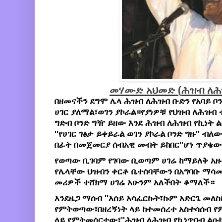
መሃሙድ
አህመድ (
ሕዝብ ለሕ
በዘመናችን ደግሞ ሌላ ሕዝብ ለሕዝብ ቡድን የአባይ ቦ
ሀገር ያለማል፣ወገን ያኮራል።የያነዎቹ የህዝብ ለሕዝብ 
ግድብ ቦንድ ግዥ ይዘው እንደ ሕዝብ ለሕዝብ የኪነ
''የሀገር ገፅታ ይቀይራል ወገን ያኮራል ቦንድ ግዙ'' ብለ
በፊት በመጀመርያ ሰብአዊ መብት ይከበር''ሆነ ጥያቄው
የወጣው ቢገባም የገባው ቢወጣም ሀገሬ ከማይለቅ አ
የሌላቸው ህዝብን ቀርቶ ቤተሰባቸውን በአግባቡ ማሳ
መሪዎች ተሸክማ ሀገሬ አሁንም አለችበት ቆማለች።
እንደዜጋ ማሰብ ''እሰይ አሳፈርኩት፣ኩም አድርጌ መለስኩ
የምትወጣው፣በዘረኝነት ላይ ከተመሰረተ አስተሳሰብ የ
ላይ የምትመሰርተው፣''ሕዝብ ለሕዝብ የኪነጥበብ ልዑክ