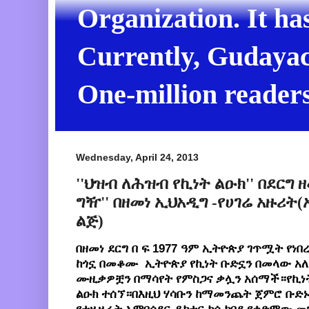
Organization. It ha
Currently, Gudayach
One-million readers
Wednesday, April 24, 2013
''ህዝብ ለሕዝብ የኪነት ልዑክ'' በደርግ ዘ
ግዥ'' በዘመነ ኢህአዲግ -የሀገሬ አዙሪት
ልጅ)
በዘመነ ደርግ በ ፍ 1977 ዓም ኢትዮጵያ ገጥሟት የነ
ከጎኗ በመቆሙ ኢትዮጵያ የኪነት ቡድኗን በመላው አለ
ሙዚቃዎቿን በማሳየት የምስጋና ቃሏን አሰማች።የኪነ
ልዑክ ተሰኘ።በእዚህ ሃሳቡን ከማመንጨት ጀምሮ ቡድ