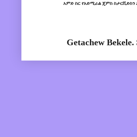
አምድ ስር የአድሚራል ጄምስ ስታርቪድስን 
Getachew Bekele.