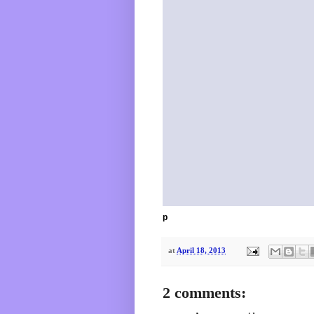
p
at
April 18, 2013
2 comments: