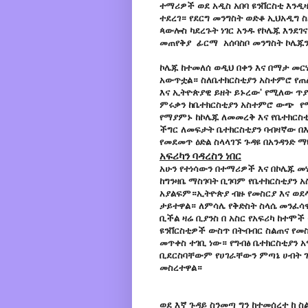
ተማሪዎች ወደ አዲስ አበባ ዩንቨርስቲ እንዲዛ
ተደረገ። የደርግ መንግስት ወድቆ ኢህአዲግ 
ጳውሎስ ካደረጉት ነገር አንዱ የኮሌጁ እንደገና
መጠየቅያ ፊርማ አሰባስቦ መንግስት ኮሌጁን
ኮሌጁ ከተመለሰ ወዲህ በቀን እና በማታ መ
አውጥቷል። ስለቤተክርስቲያን አስተምሮ የጠለ
እና ኢትዮጵያዊ ይዘት ይኑረው' የሚለው ጥያ
ምሩቃን ከቤተክርስቲያን አስተምሮ ውጭ የሚ
የማያምኑ ከኮሌጁ ለመመረቅ እና የቤተክርስቲ
ችግር ለመፍታት ቤተክርስቲያን ባብዛኛው በ
የመደመጥ ዕድል ስላላገኙ ጉዳዩ በአንዳንድ 
አፍሪካን ባዳረስን ነበር
አሁን የተነሳውን በተማሪዎች እና በኮሌጁ መሃ
ከግንዛቤ ማስገባት ቢገባም የቤተክርስቲያን አ
አያልፍም።ኢትዮጵያ ብዙ የመስርያ እና ወደ
ታይተዋል። ለምሳሌ የቅድስት ስላሴ መንፈሳ
ቢችል ዛሬ ቢያንስ በ አስር የአፍሪካ ከተሞች
ዩንቨርስቲዎች ውስጥ በትብብር ስልጠና የመስጠ
መጥቀስ ተገቢ ነው። የግብፅ ቤተክርስቲያን 
ቢደርስባቸውም የሀገራቸውን ምጣኔ ሀብት ጉ
መስረተዋል።
ወደ እኛ ጉዳይ ስንመጣ ግን ከተመሰረተ ከ ስ