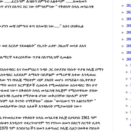
ው ......ፈርኦንም ሕዝቡን በምግብ አልቀጣም ......ለመለመን
►
20
 ሆነን በአጥር ስር ነው የምንለምነው '' የቅድስት ስላሴ መንፈሳዊ
►
20
►
20
►
20
ን መቼ በምግብ ቀጣ እየመገበ ነው.....'' አቡነ ህዝቅኤል
►
20
►
20
ው ወደ እርስዎ የደወልኩት'' የኢሳት ራድዮ ጋዜጠኛ መሳይ ለአባ
►
20
►
20
በአማርኛ ላቀረበላቸው ጥያቄ
በእንግሊዝኛ ሲመልሱ
▼
20
►
አስተዳደር እና የመምህራን ጉዳይ ጋር በተያያዘ ባነሱት ጥያቄ ኮሌጁ በማን
►
 አስተዳደር አይደለም ለማለት ባይቻልም ተማሪዎቹ ለቀው እንዲወጡ
►
ለው ግን የኮሌጁ ማህተም ብቻ ያለበት መሆኑ ተነግሯል። በኢትዮጵያ
ቋማት ውስጥ እርምጃዎች ሲወሰዱ የሚመለከተው አስተዳደር ሽባ ሆኖ
►
የተለመደ ነው። በቅድስት ስላሴ መንፈሳዊ ኮሌጅም የሚስተዋለው ይሄው
►
 ስለጉዳዩ ሲጠየቁ የማያውቁ ሆነው መቅረባቸው ከሁሉም ደግሞ
►
ባም ላይ ትናንት ተገኝቻለሁ'' ብለው ''ውሳኔውን ግን አልነገሩኝም ''
►
ሚመለከታቸው በላይ አለቆች እንዳሉባት የሚያመላክት ነው።
►
ላሴ የተመሰረተው የቅድስት ስላሴ መንፈሳዊ ኮሌጅ በታህሳስ 1961 ዓም
▼
ልግሎቱን እንዲሰጥ ተደረገ።ሆኖም ግን የንጉሡ ዘመን በደርግ ስርዓት ሲተካ
1970 ዓም እንደሀገራችን ዘመን አቆጣጠር ኮሌጁ ሲዘጋ በወቅቱ የነበሩት