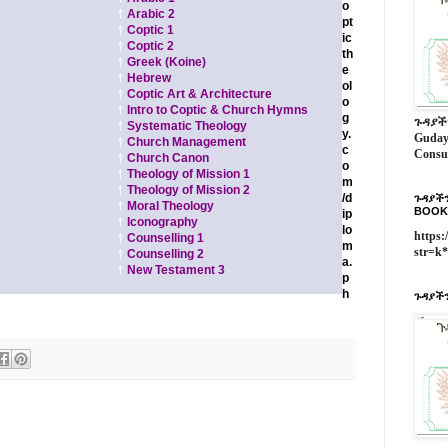
o
†
Arabic 2
pt
†
Coptic 1
ic
†
Coptic 2
th
†
Greek (Koine)
e
†
Hebrew
ol
†
Coptic Art & Architecture
o
†
Intro to Coptic & Church Hymns
g
ጉዳያች
†
Systematic Theology
y.
Guday
†
Church Management
c
Consu
†
Church Canon
o
†
Theology of Mission 1
m
†
Theology of Mission 2
/d
ጉዳያችን
†
Moral Theology
BOOK
ip
†
Iconography
lo
https:
†
Counselling 1
m
str=k
†
Counselling 2
a.
†
New Testament 3
p
h
ጉዳያችን