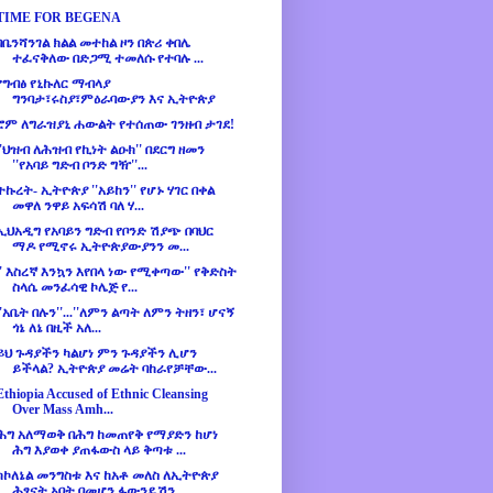
TIME FOR BEGENA
በቤንሻንገል ክልል መተከል ዞን በጵሪ ቀበሌ
ተፈናቅለው በድጋሚ ተመለሱ የተባሉ ...
የግብፅ የኒኩለር ማብላያ
ግንባታ፣ሩስያ፣ምዕራባውያን እና ኢትዮጵያ
ሮም ለግራዝያኒ ሐውልት የተሰጠው ገንዘብ ታገደ!
''ህዝብ ለሕዝብ የኪነት ልዑክ'' በደርግ ዘመን
''የአባይ ግድብ ቦንድ ግዥ''...
ትኩረት- ኢትዮጵያ ''አይከን'' የሆኑ ሃገር በቀል
መዋለ ንዋይ አፍሳሽ ባለ ሃ...
ኢህአዲግ የአባይን ግድብ የቦንድ ሽያጭ በባህር
ማዶ የሚኖሩ ኢትዮጵያውያንን መ...
'' እስረኛ እንኳን እየበላ ነው የሚቀጣው'' የቅድስት
ስላሴ መንፈሳዊ ኮሌጅ የ...
''አቤት በሉን''...''ለምን ልጣት ለምን ትዘን፣ ሆናኝ
ጎኔ ለኔ በዚች አለ...
ይህ ጉዳያችን ካልሆነ ምን ጉዳያችን ሊሆን
ይችላል? ኢትዮጵያ መሬት ባከራየቻቸው...
Ethiopia Accused of Ethnic Cleansing
Over Mass Amh...
ሕግ አለማወቅ በሕግ ከመጠየቅ የማያድን ከሆነ
ሕግ እያወቀ ያጠፋውስ ላይ ቅጣቱ ...
ከኮለኔል መንግስቱ እና ከአቶ መለስ ለኢትዮጵያ
ሕፃናት አባት በመሆን ፋውንዴሽን...