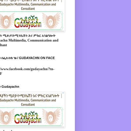
ን ሚድያ፣ኮሚንኬሽን እና ምክር አገልግሎት
achn Multimedia, Communication and
ltant
 በፌስ ቡክ ገፅ / GUDAYACHN ON FACE
//www.facebook.com/gudayachn/?tn-
*F
 Gudayachn