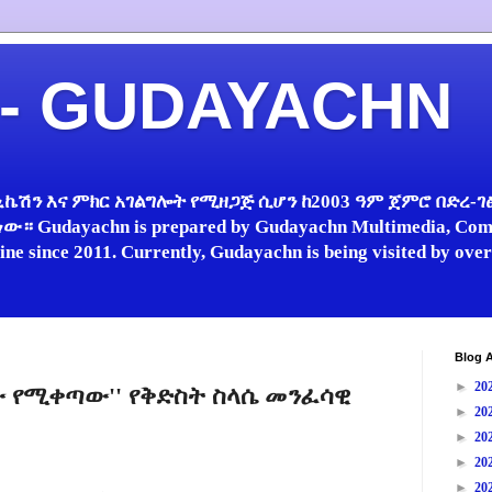
 - GUDAYACHN
ኬሽን እና ምክር አገልግሎት የሚዘጋጅ ሲሆን ከ2003 ዓም ጀምሮ በድረ-ገፅ 
 Gudayachn is prepared by Gudayachn Multimedia, Comm
line since 2011. Currently, Gudayachn is being visited by ov
Blog A
►
20
 ነው የሚቀጣው'' የቅድስት ስላሴ መንፈሳዊ
►
20
►
20
►
20
►
20