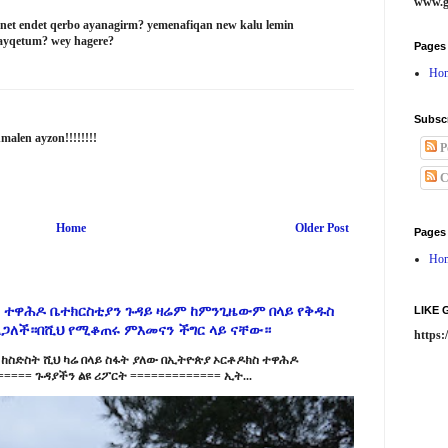
www.g
net endet qerbo ayanagirm? yemenafiqan new kalu lemin
 ayqetum? wey hagere?
Pages
Ho
Subsc
malen ayzon!!!!!!!!
P
C
Home
Older Post
Pages
Ho
 ተዋሕዶ ቤተክርስቲያን ጉዳይ ዛሬም ከምንጊዜውም በላይ የቅዱስ
LIKE
ልጋለች።በሺህ የሚቆጠሩ ምእመናን ችግር ላይ ናቸው።
https
ከስድስት ሺህ ካሬ በላይ ስፋት ያለው በኢትዮጵያ ኦርቶዶክስ ተዋሕዶ
==== ጉዳያችን ልዩ ሪፖርት ============= ኢት...