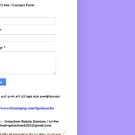
ን ይፃፉ / Contact Form
*
ge
*
 ዜና! ፈጣን ቶፕ አፕ ስልክ ካርድ ለወዳጅ፣ቤተሰብ
://www.fetantopup.com/#gudayachn
r : - Getachew Bekele Damtew / ጌታቸው
-mail=getachewb221@gmail.com