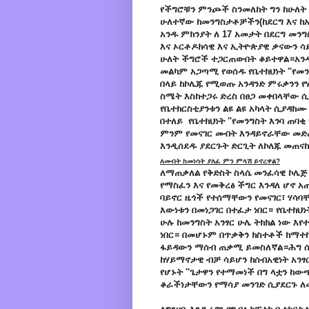
የችግሮቹን ምንጮች ስንመለከት ግን ከሁለት
ሁለተኛው ከመንግስታቶቻችን(ከደርግ እና ከኢ
አንዱ ምክንያት ለ 17 አመታት በደርግ መንግ
እና ኦርቶዶክሳዊ እና ኢትዮጵያዊ ቃናውን ሳ
ሁለት ችግሮች ተጋርጠውበት ቆይተዋል።አንዱ 
መልካም አጋጣሚ የወሰዱ የቤተክህነት ''የመንግ
በላይ ከ
ኮሌጁ
የሚወጡ አንዳንድ ምሩቃንን የ
ስሜት እስከተጋሩ ድረስ በፀጋ መቀበላቸው 
የቤተክርስቲያንቱን ልዩ ልዩ አካላት ሲያዳ
በተለይ የቤተክህነት ''የመንግስት እንባ ጠባ
ምንም የመናገር መብት እንዳይኖራቸው መድረክ
እንዲሰደዱ
ያደርጉት ድርጊት ለኮለጁ መጠናከ
ለመብት ከመነሳት ያለፈ ምን ምላሽ ይኖረዋል?
ለማጠቃለል የቅድስት ስላሴ መንፈሳዊ ኮሌጅ 
የማስፈን እና የመቅረፅ ችግር እንዳለ ሆኖ አ
ባይኖር ዜጎች የተሰማቸውን የመናገር፣ ሃሳባ
እውነቱን በመነጋገር በተፈታ ነበር። የቤተክህ
ሁሉ ከመንግስት አንፃር ሁሌ ትክክል ነው እየተ
ነበር። በመሆኑም በጥቃቅን ክስተቶች ከማተ
ፋይዳውን ማሰብ ጠቃሚ ይመስለኛል።ሕግ ሰ
ከሃይማኖታዊ ብቻ ሳይሆን ከሰብአዊነት አን
የሆኑት ''ጌታዋን የተማመነች በግ ላቷን ከ
ቆራችነታቸውን የማሳያ መንገድ ሲያደርጉ ለ