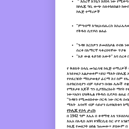
'' እስረኛ እንኳን እየበላ ነው የሚቀጣ
ከኮሌጁ ግቢ ውጭ ስለተከለከልን ከውስጥ
ኮሌጅ ተማሪዎች
''ምግብማ እግዚአብሔርስ እስራኤላውያን
የቅዱስ ሲኖዶስ ፀሐፊ
''ጉዳዩ እርስዎን ይመለከታል ተብዬ ነ
ሰረቀ
በአማርኛ ላቀረበላቸው ጥያቄ
''አይ ውል ፋይንድ አውት'' አባ ሰረቀ
የ ቅድስት ስላሴ መንፈሳዊ ኮሌጅ ተማሪዎች የ
እንደተዘጋ አልታወቀም።ይህ ማለት በኮሌጁ
የተደረገበት ማስታወቂያ ፊርማ እና ስም የሌ
ቤተክርስቲያን ብቻ ሳይሆን በብዙ ሌሎች ተ
የማይታዩ እጆች ግን ሲያሽከረክሩት ማየት 
ነው።አቡነ ህዝቅኤል የቅዱስ ሲኖዶስ ፀሐፊ
''ጉዳዩን የሚመለከተው ቦርዱ ነው ቦርዱ ስብሰ
ማለት አሳዛኝ ብቻ ሳይሆን ቤተክህነቱን ከ
የኮሌጁ የኃላ ታሪክ
በ 1942 ዓም እኤአ በ ቀዳማዊ አፄ ሃይለስ
እኤአ በአዲስ አበባ ዩንቨርሲቲ ስር ሆኖ አገ
ኮሌጁ የመዘጋት ዕድል ገጠመው። ይሄውም በ 