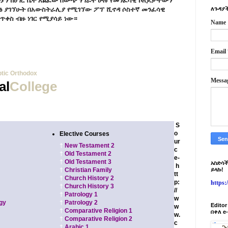
ስቲያን ከሀገር ቤት አልፈው በውጭ ሃገራት ሁሉ የመንፈሳዊ ኮለጆቻቸውን
ፅ ያገኘሁት
በአውስትራሊያ የሚገኘው ፖፕ ሺኖዳ ሶስተኛ መንፈሳዊ
ለጉዳያች
ጥቀስ ብዙ ነገር የሚያሳይ
ነው።
Name
Email
tic Orthodox
Messa
al
College
SYDNEY, AUSTRALIA
S
o
Elective Courses
ur
†
New Testament 2
c
†
Old Testament 2
e-
†
Old Testament 3
አስድሳች
h
†
Christian Family
ይላኩ!
tt
†
Church History 2
p:
https
†
Church History 3
//
†
Patrology 1
w
ogy
†
Patrology 2
Edito
w
†
Comparative Religion 1
በቀለ e
w.
†
Comparative Religion 2
c
†
Arabic 1