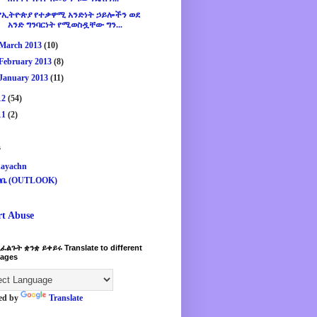
የኢትዮጵያ የተቃዋሚ አንድነት ኃይሎችን ወደ
አንድ ግንባርነት የሚወስዷቸው ግን...
March 2013
(10)
February 2013
(8)
January 2013
(11)
12
(54)
11
(2)
s
ayachn
ዛቤ (OUTLOOK)
rt Abuse
ፈልጉት ቋንቋ ይቀይሩ Translate to different
ages
ed by
Translate