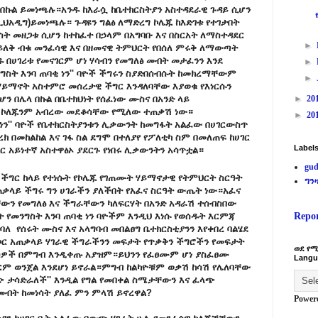
 በኩል ይመነጫሉ።አንዱ ከእራሷ ከቤተክርስትያን አስተዳደራዊ ጉዳይ ሲሆን
ህአዲግ)ይመነጫሉ። ጉዳዩን ግልፅ ለማድረግ ኮሌጁ ከእድገቱ የተገታበት
ስት መዘጋቱ ሲሆን ከተከፈተ በኃላም በአግባቡ እና በስርአት ለማስተዳደር
►
ይለቅ ብቁ መንፈሳዊ እና በዘመናዊ ትምህርት የበሰለ ምሩቅ ለማውጣት
በሀገሪቱ የመናገርም ሆነ ሃሳብን የመግለፅ መብት መታፈንን እንደ
►
ስት እንባ ጠባቂ ነን'' ባዮች
ችግሩን ስያድበሰብሱት ከመክረማቸውም
►
ሃይማኖት አስተምሮ መሰረታዊ ችግር እንዳለባቸው እያወቁ የእነርሱን
ሲሆን
በሌላ በኩል በቤተክህነት የሰፈነው ሙስና በአንድ ላይ
►
20
ክሙ ኮለጁንም አብረው መደቆሳቸው የሚለው ተጠቃሽ ነው።
►
20
ቂ ነን'' ባዮች የቤተክርስትያንቱን ሊቃውንት ከመግፋት አልፈው በሀገርውስጥ
 በመከልከል እና ገፋ ስል ደግሞ በተለያየ የፖለቲካ ስም በመለጠፍ ከሀገር
Label
ር አይነተኛ አስተዋፅኦ ያደርጉ የነበሩ ሊቃውንትን አሳጥቷል።
gud
ችግር ከላይ የተነሱት የኮሌጁ የገጠሙት ሃይማኖታዊ የትምህርት ስርዓት
ግን
ጠቃላይ ችግሩ ግን ሀገራችን ያለችበት የአፈና ስርዓት ውጤት ነው።አፈና
ቸውን የመግለፅ እና ችግራቸውን ካለፍርሃት በአንድ አዳራሽ ተሰብስበው
Repo
ነት የመንግስት እንባ ጠባቂ ነን ባዮችም እንዲህ እነሱ የወሰዱት እርምጃ
ባለ የሰሩት ሙስና እና አላግባብ መበልፀግ ቤተክርስቲያንን እየቀበረ ባልሄደ
ኮር አጠቃላይ ሃገራዊ ችግራችንን መፍታት የጥቃቅን ችግሮችን የመፍታት
ወደ የሚ
ዎች በምግብ እንዲቀጡ አያዝም።ይህንን የፈፀሙም ሆነ ያስፈፀሙ
Langu
ፃርም ወንጀል እንደሆነ ይኖራል።ምግብ ከልካዮቹም ወቃሽ ከሳሽ የሌለባቸው
ውጭ ታሳድራለች'' እንዲል የግል የመበቀል ስሜታቸውን እና ፈላጭ
መብት ከመነሳት ያለፈ ምን ምላሽ ይኖረዋል?
Power