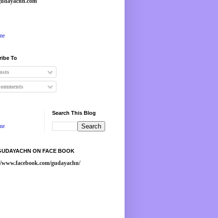
udayachn.com
me
ribe To
osts
omments
Search This Blog
me
 GUDAYACHN ON FACE BOOK
://www.facebook.com/gudayachn/