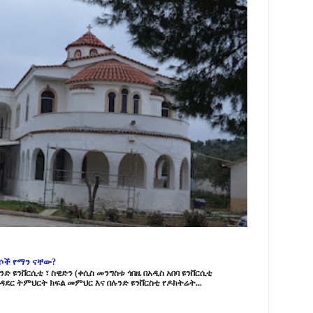
ርሶች የማን ናቸው?
ድ ዩንቨርሲቲ ፣ ስዊድን (ቀሲስ መንግስቱ ጎበዜ በአዲስ አበባ ዩንቨርሲቲ
ዳደር ትምህርት ክፍል መምህር እና በሉንድ ዩንቨርስቲ የዶክትሬት...