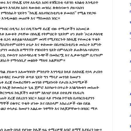
ወሩ እና የኮሌጁ ህንፃ ለአዲስ አበባ ዩንቨርስቲ ሳይንስ ፋክልቲ እንዲሰጥ
ስልጣን እንደያዘ አቡነ ጳውሎስ መንበረ ጵጵስናውን ያዙ።አቡነ
 የማስከፈት ሂደትን ''ኮሌጁ ለቤተክርስቲያኒቱ ይመለስ'' የሚል የድጋፍ
 እንዲመልስ መጠየቅ እና ማስመለስ ነበር።
ርሃግብር በዲግሪ እና በዲፕሎማ ደረጃ ብዙ ተማሪዎችን አስመርቆ
ቀ እውቀት ያላቸው በኮሌጁ የትምህርት ሂደትም ሆነ ይዘት 'ኦርቶዶክሳዊ
ቄ ሲነሳ ቆይቷል።ለእዚህም መነሻ የሚያደርጉት ከኮሌጁ የተመረቁ ጥቂት
ስያስተምሩበትን ሁኔታ እና ቀድመው በቤተክርስቲያኒቱ መሰረተ እምነት
ያንን መድረክ ለማግኘት የገቡበትን ሂደት በምሳሌነት ይጠቅሳሉ።ይህንን
እርሷ የውስጥ አስተዳደራዊ ጉዳዮች በመክረሟ እና ሊቃውንቷም ቢናገሩም
ማህበራት የማሳሰቢያ መልክት ማለፍ አልቻለም።
ከል ያለውን አለመግባባት ምክንያት እንግዲህ ከላይ ስለኮለጁ የኃላ ታሪክን
ስተዳደር የመታገት ቀጣይ ሂደት ግን ማሳያ መንገድ ከመሆን
ላቀ ደረጃ የመድረሻዋን መንገድ የሚዘጉባት የታሪክ አጋጣሚዎች
ዊ ኮሌጅ ከተመሰረተ ጊዜ ጀምሮ እስካሁን በጥራት አገልግሎቱን መስጠት
 ቅርንጫፍ ኮሌጆችን ወይንም ከእዝያ በላይ በተለያዩ የአፍሪካ
ት ደረጃ በደረስን ነበር። እዚህ ላይ የግብፅ ኮፕቲክ ቤተክርስቲያንን
አማኞች በቁጥር ጥቂት ሆነው እና በእስላም አክራሪዎች ብዙ በደል
ልህ ተሳታፊ ከመሆን አልፈው ገዳማት እና ኮለጆቻቸውን በባህር ማዶ
ልሳ አመት በላይ የሆነው ኮሌጅ ዛሬ ተማሪዎቹ አባሮ ለማኝ እያደረገ ነው።