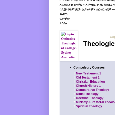
ለግንዛቤ እንዲረዳን የግብፅ ኮፕቲክ ቤተክር
እየመሰረቱ ይገኛሉ። ለምሳሌ ያህል ከድህረ-ገ
ኮሌጅ የትምህርት አይነቶቹን ዝርዝር ብቻ መ
ይቆየን
ጌታቸው
ኦስሎ
Pope Shenouda III
Cop
Theologic
Compulsory Courses
†
New Testament 1
†
Old Testament 1
†
Christian Education
†
Church History 1
†
Comparative Theology
†
Ritual Theology
†
Doctrinal Theology
†
Ministry & Pastoral Theol
†
Spiritual Theology