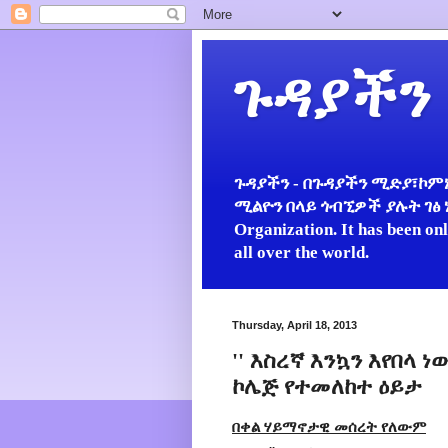
ጉዳያችን
ጉዳያችን - በጉዳያችን ሚድያ፣ኮምኒ
ሚልዮን በላይ ጎብኚዎች ያሉት ገፅ ነው።
Organization. It has been on
all over the world.
Thursday, April 18, 2013
'' እስረኛ እንኳን እየበላ
ኮሌጅ የተመለከተ ዕይታ
በቀል ሃይማኖታዊ መሰረት የለውም