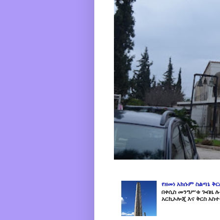
የዘመነ አክሱም ስልጣኔ ቅ
በቀሲስ መንግሥቱ ጐበዜ ሉን
አርኪኦሎጂ እና ቅርስ አስተ