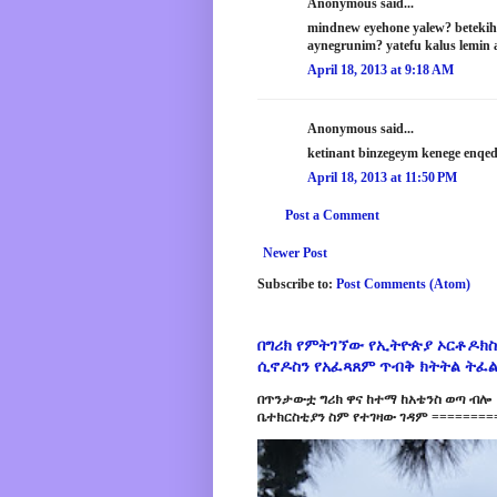
Anonymous said...
mindnew eyehone yalew? betekih
aynegrunim? yatefu kalus lemin
April 18, 2013 at 9:18 AM
Anonymous said...
ketinant binzegeym kenege enqed
April 18, 2013 at 11:50 PM
Post a Comment
Newer Post
Subscribe to:
Post Comments (Atom)
በግሪክ የምትገኘው የኢትዮጵያ ኦርቶዶክስ
ሲኖዶስን የአፈጻጸም ጥብቅ ክትትል ትፈ
በጥንታውቷ ግሪክ ዋና ከተማ ከአቴንስ ወጣ ብሎ 
ቤተክርስቲያን ስም የተገዛው ገዳም =========