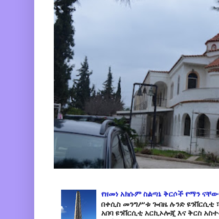
የዘመነ አክሱም ስልጣኔ ቅርሶች የማን ናቸው
በቀሲስ መንግሥቱ ጐበዜ ሉንድ ዩንቨርሲቲ ፣
አበባ ዩንቨርሲቲ አርኪኦሎጂ እና ቅርስ አስ