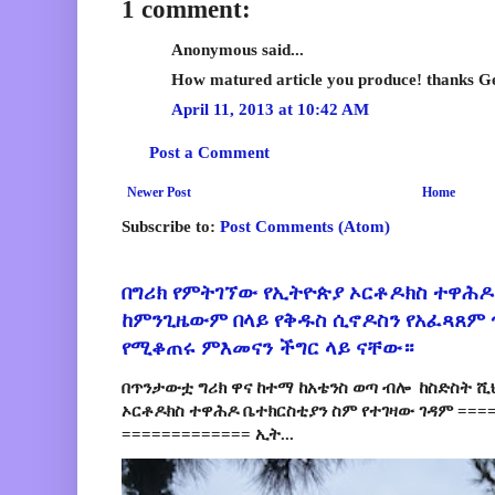
1 comment:
Anonymous said...
How matured article you produce! thanks G
April 11, 2013 at 10:42 AM
Post a Comment
Newer Post
Home
Subscribe to:
Post Comments (Atom)
በግሪክ የምትገኘው የኢትዮጵያ ኦርቶዶክስ ተዋሕዶ
ከምንጊዜውም በላይ የቅዱስ ሲኖዶስን የአፈጻጸም
የሚቆጠሩ ምእመናን ችግር ላይ ናቸው።
በጥንታውቷ ግሪክ ዋና ከተማ ከአቴንስ ወጣ ብሎ ከስድስት ሺ
ኦርቶዶክስ ተዋሕዶ ቤተክርስቲያን ስም የተገዛው ገዳም ====
============= ኢት...