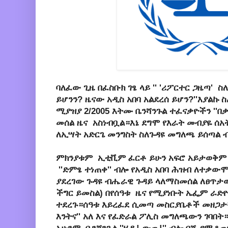
ባለፈው ጊዜ በፈስቡክ ገፄ ላይ ''
'ሪፖርተር ጋዜጣ'
ስለ
ይሆንን? ዜናው አዲስ አበባ አልደረሰ ይሆን?''እያልኩ
ሚያዝያ 2/2005 እትሙ
ቤንሻንጉል ተፈናቃዮችን ''በ
መሰል
ዜና
አስነብቧል
።እኔ ደግሞ የእራት መብያዬ ሰአ
ለኢሣት አድርጌ መንግስት ስለጉዳዩ መግለጫ ይሰጣል 
ምክንያቱም ኢቲቪም ፈርቶ ይሁን አፍሮ አይታወቅም 
''ድምፄ ተነጠቀ'' ብሎ የአዲስ አበባ ሕዝብ ለተቃ
ያደረገው ጉዳዩ ብሔራዊ ጉዳይ ላለማስመሰል ለፀጥታው 
ችግር ይመስል) በየሰዓቱ ዜና የሚያነቡት ኤፌም ራድ
ተደረጉ።ሰዓቱ እይረፈደ ሲመጣ መስርያቤቶች መዘጋታቸ
እንትና'' አለ እና የፈድራል ፖሊስ መግለጫውን ገባበት