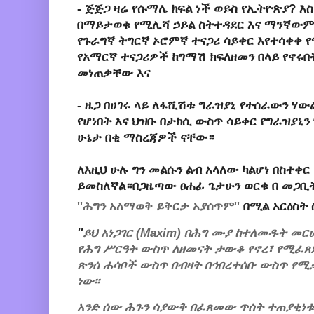
- ጅጅጋ ዛሬ የሱማሌ ክፍል ነች ወይስ የኢትዮጵያ? እ
በማይታወቁ የሚሊሻ ኃይል ስትተዳደር እና ማንኛውም
የጉራግኛ ትግርኛ ኦሮምኛ ተናጋሪ ሳይቀር እየተሳቀቀ
የአማርኛ ተናጋሪዎች ከግማሽ ክፍለዘመን በላይ የኖሩበት
መነጠቃቸው እና
- ዜጋ በሀገሩ ላይ ለፋሺሽቱ ግራዝያኒ የተሰራውን 
የሆነበት እና ህዝቡ በታክሲ ውስጥ ሳይቀር የግራዝያኒ
ሁኔታ በቂ ማስረጃዎች ናቸው።
ለእዚህ ሁሉ ግን መልሱን ልብ አላለው ካልሆነ በስተቀር
ይመስለኛል።በጋዜጣው ፀሐፊ ጌታሁን ወርቁ በ መጋቢት 2
''ሕግን አለማወቅ ይቅርታ አያሰጥም''
በሚል አርዕስት 
''
ይህ አነጋገር (Maxim) በሕግ ሙያ ከተለመዱት መር
የሕግ ሥርዓት ውስጥ ለዘመናት ታውቆ የኖረ፣ የሚፈጸ
ጽንሰ ሐሳቦች ውስጥ በብዛት በኅበረተሰቡ ውስጥ የሚ
ነው፡፡
አንድ ሰው ሕጉን ሳያውቅ በፈጸመው ጥሰት ተጠያቂነቱ