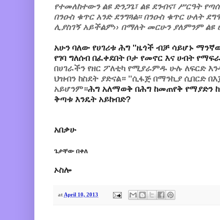
የተመለከተውን ልዩ ድንጋጌ፣ ልዩ ደንብና፣ ሥርዓት የጣሰ
በንዑስ ቁጥር አንድ ደንግጓል፡፡ በንዑስ ቁጥር ሁለት ደ
ሊያስገኝ አይችልም›› በማለት መርሁን ያለምንም ልዩ ሁኔ
አሁን ባለው የሀገሪቱ ሕግ ''ዜጎች ብቻ ሳይሆኑ ማን
የገባ ግለሰብ በፈቀደበት ቦታ የመኖር እና ሀብት የማፍ
በሀገራችን የዘር ፖለቲካ የሚያራምዱ ሁሉ ለፍርድ እን
ህዝብን ከስደት ያድናል። ''ሲፋጅ በማንኪያ ሲበርድ በእጅ
አይሆንም።
ሕግ አለማወቅ በሕግ ከመጠየቅ የማያድን ከ
ቅጣቱ እንዴት አይከብድ?
አበቃሁ
ጌታቸው በቀለ
ኦስሎ
at
April 10, 2013