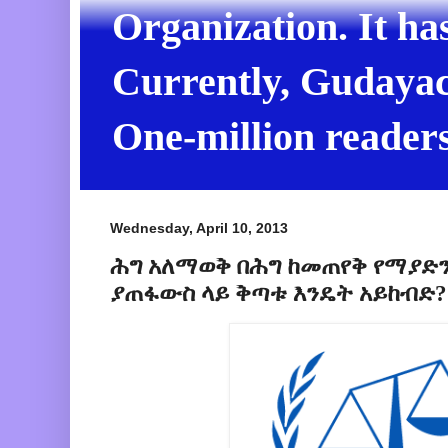
Organization. It ha
Currently, Gudayach
One-million readers
Wednesday, April 10, 2013
ሕግ አለማወቅ በሕግ ከመጠየቅ የማያድን
ያጠፋውስ ላይ ቅጣቱ እንዴት አይከብድ?