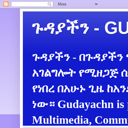
ጉዳያችን - 
ጉዳያችን - በጉዳያችን
አገልግሎት የሚዘጋጅ ሲ
የነበረ በአሁኑ ጊዜ ከአ
ነው። Gudayachn is 
Multimedia, Commu