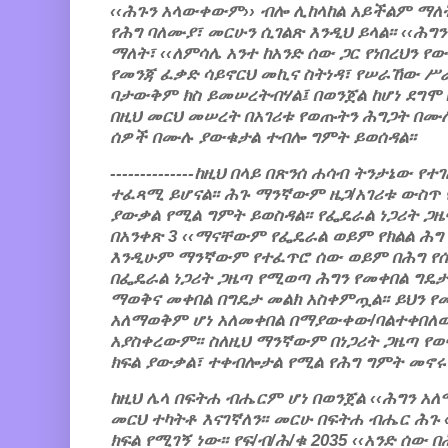
‹‹ሕጉን አላውቀውም›› ብሎ ሊከላከል አይችልም ማለት 
የሕግ ባለሙያ፣ መርሁን ሲገልጽ እንዲህ ይላል፡፡ ‹‹ሕግ
ማለት፣ ‹‹ለምሳሌ አንተ ከአንድ ሰው ጋር የነበረህን 
የመንጃ ፈቃድ ሳይኖርህ መኪና ስትነዳ፣ የሠራኸው ሥ
ባታውቅም ክስ ይመሠረትብሃል፤ በወንጀል ከሆነ ደግሞ በ
በዚህ መርህ መሠረት በአገሪቱ የወጡትን ሕግጋት በሙሉ
ሰዎች በሙሉ ያውቁታል ተብሎ ግምት ይወሰዳል፡፡
--------------ከዚህ በላይ በጽንሰ ሐሳብ ትንታኔው 
ተፈጻሚ ይሆናል፡፡ ሕጉ ማንኛውም ዜጋ/አገሪቱ ውስጥ
ያውቃል የሚል ግምት ይወስዳል፡፡ የፌዴራል ነጋሪት ጋዜ
በአንቀጽ 3 ‹‹ማናቸውም የፌዴራል ወይም የክልል ሕ
እንዲሁም ማንኛውም የተፈጥሮ ሰው ወይም በሕግ የሰ
በፌዴራል ነጋሪት ጋዜጣ የሚወጣ ሕግን የመቀበል ግዴታ 
ማወቅና መቀበል በግዴታ መልክ አስቀምጧል፡፡ ይህን የ
አለማወቅም ሆነ አለመቀበል በማያውቀው/ባልተቀበለው
አያስቀረውም፡፡ ስለዚህ ማንኛውም በነጋሪት ጋዜጣ የ
ክፍል ያውቃል፣ ተቀብሎታል የሚል የሕግ ግምት መኖሩን
ከዚህ ሌላ በፍትሐ ብሔርም ሆነ በወንጀል ‹‹ሕግን አ
መርህ ተካትቶ እናገኛለን፡፡ መርሁ በፍትሐ ብሔር ሕጉ
ክፍል የሚገኝ ነው፡፡ የፍ/ብ/ሕ/ቁ 2035 ‹‹አንድ ሰው በ