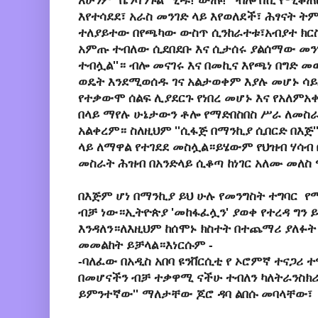
አሁንም
ቤንሻንጉል
''ሂዱ! ውጡ!'' ብሎ በሺ የሚቆ
እየተሳደደ፣ አራስ መንገድ ላይ እየወለደች፣ ሕፃናት
ተለያይተው በየጫካው ውስጥ ሲንከራተቱ፣አብያተ ክርስ
አምጡ ተብለው ሲደበደቡ እና ሲታሰሩ ያልሰማው መንግስ
ተብሏል''። ብሎ መናገሩ እና በመኪና እየጫነ በግድ
ወዴት እንደሚወሰዱ ገና አልታወቀም እያሉ መሆኑ ሳይዘ
የተቃውሞ ሰልፍ ሊያደርጉ የነበረ መሆኑ እና የአለም
በላይ ማየሉ ሁኔታውን ቶሎ የማድበስበስ ሥራ ለመስራ
አልቀረም። ስለዚህም ''ሲፋጅ በማንኪያ ሲበርድ በእጅ
ላይ ለማዋል የተገደደ መስሏል።ይሄውም የህዝብ ሃሳብ 
መስራት ሕዝብ በአንድላይ ሲቆጣ ከነገር አለሙ መለስ
በእጅም ሆነ በማንኪያ ይህ ሁሉ የመንግስት ተግባር የሚ
ብቻ ነው።ኢትዮጵያ 'መከፋፈሏን' ያወቀ የተረዳ ግን 
እንዳለን።ለእዚህም ከሰሞኑ ክስተት በተጨማሪ ያለፉት
መመልከት ይቻላል።እነርሱም -
-ባለፈው በአዲስ አበባ ዩንቨርሲቲ የ ኦሮምኛ ተናጋሪ 
በመሆናችን ብቻ ተቃዋሚ ናችሁ ተብለን ካለትራንስክሪ
ይምንተኛው'' ማለታቸው ጆሮ ዳባ ልበሱ መባላቸው፣