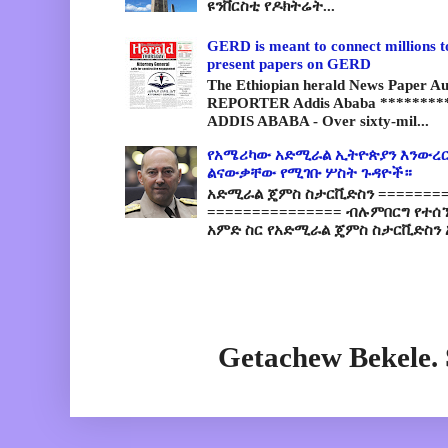
ዩንቨርስቲ የዶክትሬት...
GERD is meant to connect millions t
present papers on GERD
The Ethiopian herald News Paper A
REPORTER Addis Ababa *********
ADDIS ABABA - Over sixty-mil...
የአሜሪካው አድሚራል ኢትዮጵያን እንውረር
ልናውቃቸው የሚገቡ ሦስት ጉዳዮች።
አድሚራል ጄምስ ስታርቪድስን =========
=============== ብሉምበርግ የተሰ
አምድ ስር የአድሚራል ጄምስ ስታርቪድስን 
Getachew Bekele.