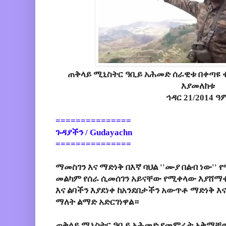
ጠቅላይ ሚኒስትር ዓቢይ አሕመድ ሰራዊቱ በቀጣዩ 
እያመለከቱ
ኅዳር 21/2014 ዓ
===============
ጉዳያችን / Gudayachn
===============
ማመስገን እና ማድነቅ በእኛ ባህል ''ሙያ በልብ ነው'' 
መልካም የሰራ ሲመሰገን አይናቸው የሚቀላው እያሸማቀቁ
እና ልባችን እያደነቀ ከአንደበታችን አውጥቶ ማድነቅ እ
ማለት ልማድ አድርገነዋል።
ጠቅላይ ሚኒስትር ዓቢይ አሕመድ የመምራት አቅማ