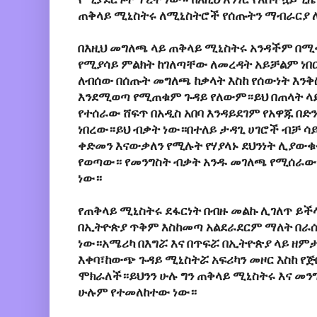
ጠቅላይ ሚኒስትሩ ለሚኒስትሮች የሰጡትን ማብራርያ ለ
በእዚህ መግለጫ ላይ ጠቅላይ ሚኒስትሩ አንዳችም በሚ
የሚያሳይ ምልክት ከገለጣቸው ለመረዳት አይቻልም ነበ
ለብሰው በሰጡት መግለጫ ከቃላት እስከ የሰውነት እንቅ
እንደሚወጣ የሚጠቁም ጉዳይ የለውም።ይህ በጠላት ላይ
የተሰራው ሸፍጥ በአዲስ አበባ እንዳይደገም የአዋጁ በድ
ነበረው።ይህ ብቃት ነው።በተለይ ታዳጊ ሀገሮች ብቻ ሳ
ቀድመን እናውቃለን የሚሉት የሃያላኑ ደህንነት ሊያውቁ
የወጣው። የመንግስት ብቃት አንዱ መገለጫ የሚሰራውን
ነው።
የጠቅላይ ሚኒስትሩ ደፋርነት በብዙ መልኩ ሊገለጥ ይች
በኢትዮጵያ ጥቅም እስከመጣ አልደራደርም ማለት በራሱ
ነው።አሜሪካ በእግሯ እና በጥፍሯ በኢትዮጵያ ላይ ዘም
እቀባ፣ከውጭ ጉዳይ ሚኒስትሯ አፍሪካን መዞር እስከ 
ሞክራለች።ይህንን ሁሉ ግን ጠቅላይ ሚኒስትሩ እና መ
ሁሉም የተመለከተው ነው።