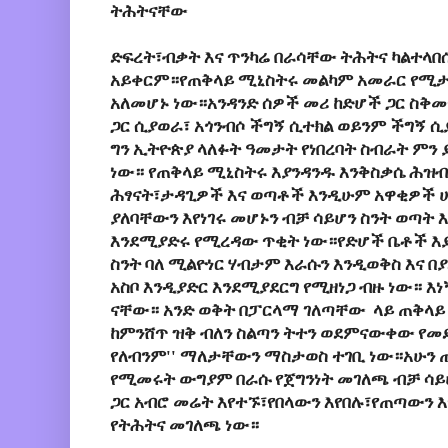
ትሕትናቸው
ድፍረት፣ብቃት እና ጥንካሬ በራሳቸው ትሕትና ካልተ
አይቀርም።የጠቅላይ ሚኒስትሩ መልካም አመራር የሚታይ
አለመሆኑ ነው።አንዳንድ ሰዎች መሪ ከድሆች ጋር ስቅመጥ
ጋር ሲያወራ፣ አጎንብሶ ችግኝ ሲተክል ወይንም ችግኝ 
ግን ኢትዮጵያ ላለፉት ዓመታት የነበረባት ስብራት ምን 
ነው። የጠቅላይ ሚኒስትሩ እያንዳንዱ እንቅስቃሴ ሕዝብ
ሕፃናት፣ታዳጊዎች እና ወጣቶች እንዲሁም አዋቂዎች 
ያለባቸውን እየነገሩ መሆኑን ብቻ ሳይሆን ስንት ወጣት እ
እንደሚያድሩ የሚረዳው ጥቂት ነው።የድሆች ቤቶች እ
ስንት ባለ ሚልዮነር ሃብታም እራሱን እንዲወቅስ እና በ
አስቦ እንዲያድር እንደሚያደርግ የሚዘነጋ ብዙ ነው። እ
ናቸው። አንድ ወቅት በፓርላማ ገለጣቸው ላይ ጠቅላይ 
ከምንሸጥ ዝቅ ብለን ስልጣን ትተን ወደምናውቀው የመ
የለብንም'' ማለታቸውን ማስታወስ ተገቢ ነው።አሁን ጠ
የሚመሩት ውግያም በራሱ የጀግንነት መገለጫ ብቻ ሳይ
ጋር አብሮ መሬት እየተኙ፣የበላውን እየበሉ፣የጠጣውን 
የትሕትና መገለጫ ነው።