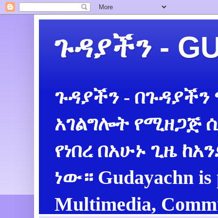
ጉዳያችን - 
ጉዳያችን - በጉዳያችን
አገልግሎት የሚዘጋጅ ሲ
የነበረ በአሁኑ ጊዜ ከአ
ነው። Gudayachn is 
Multimedia, Commu