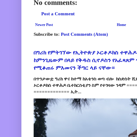
No comments:
Post a Comment
Newer Post
Home
Subscribe to:
Post Comments (Atom)
በግሪክ የምትገኘው የኢትዮጵያ ኦርቶዶክስ ተዋሕዶ
ከምንጊዜውም በላይ የቅዱስ ሲኖዶስን የአፈጻጸም
የሚቆጠሩ ምእመናን ችግር ላይ ናቸው።
በጥንታውቷ ግሪክ ዋና ከተማ ከአቴንስ ወጣ ብሎ ከስድስት ሺ
ኦርቶዶክስ ተዋሕዶ ቤተክርስቲያን ስም የተገዛው ገዳም ====
============= ኢት...