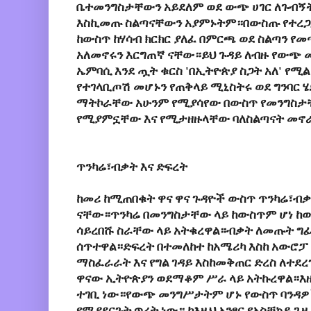
ቤተመንግስታቸውን አይደለም ወደ ውጭ ሀገር ለጉብኝት
እስኪመጡ ስልጣናቸውን አያምኑትም።በውስጡ የተረጋጋ
ከውስጥ ከሃሳብ ክርክር ያለፈ በምርጫ ወደ ስልጣን የ
አለመኖሩን እርግጠኛ ናቸው።ይህ ጉዳይ ለብዙ የውጭ 
ኤምባሲ እንደ ጧት ቁርስ 'በኢትዮጵያ ስጋት አለ' የሚል
የተገላቢጦሽ መሆኑን የጠቅላይ ሚኒስትሩ ወደ ግንባር 
ማትኮራቸው አሁንም የሚያሳየው በውስጥ የመንግስታቸ
የሚያምኗቸው እና የሚታዘዙላቸው ባለስልጣናት መኖ
ጥንካሬ፣ብቃት እና ድፍረት
ከመሪ ከሚጠበቁት ዋና ዋና ጉዳዮች ውስጥ ጥንካሬ፣ብቃ
ናቸው።ጥንካሬ በመንግስታቸው ላይ ከውስጥም ሆነ ከ
ሳይረበሹ ስራቸው ላይ አትቁረዋል።ብቃት ለመጡት ግ
ሰጥተዋል።ድፍረት በተመለከተ ከአሜሪካ እስከ አውሮፓ 
ማስፈራራት እና የግል ገዳይ እስከመቅጠር ድረስ ለተደ
ዋናው ኢትዮጵያን ወደማቆም ሥራ ላይ አትኩረዋል።እዚህ
ተገቢ ነው።የውጭ መንግሥታትም ሆኑ የውስጥ ባንዳዎ
የሚያደርጉት ጥረት ነው። ከእዚህ አንፃር የአስቸኳይ ጊ