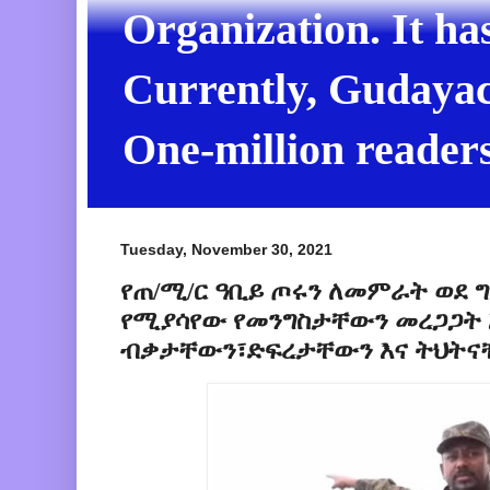
Organization. It ha
Currently, Gudayach
One-million readers
Tuesday, November 30, 2021
የጠ/ሚ/ር ዓቢይ ጦሩን ለመምራት ወደ 
የሚያሳየው የመንግስታቸውን መረጋጋት 
ብቃታቸውን፣ድፍረታቸውን እና ትህትና