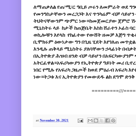
ለማጠቃለል የጠ/ሚ/ር ዓቢይ ጦሩን ለመምራት ወደ ግ
የመንግስታቸውን መረጋጋት እና ጥንካሬም ብቻ ሳይሆ
ትህትናቸውንም ጭምር ነው።ከመጀመርያው ጀምሮ ሽ
ሚኒስትሩ ላይ ከታች ከጠጅቤት እስከ ሸራተን ኦፊስ ባር
ወኪሎቹን እየላከ የከፈተው የውሸት ዘመቻ እጅግ ጥቂ
ቢሞክሩም ዕውነታው ግን በጊዜ ሂደት እየገለጠ መጥቷል።'
እንዲሉ ጠቅላይ ሚኒስትሩ ያለባቸውን ኃላፊነት በብቃ
በኢትዮጵያ ሕዝብ ዘንድ ብቻ ሳይሆን በአፍርካውያንም
አትርፈዋል።አፍሪካውያን የኢትዮጵያ ዓይነት መሪ ቢኖረ
ነበር የሚሉ የአፍሪካ ጋዜጦች ከወደ ምዕራብ አፍሪካ እ
ነው።ትጋቱ እና ኢትዮጵያን የመውደዱ ልክ ደግሞ ድንቅ
=========///===
at
November 30, 2021