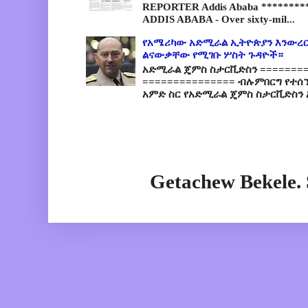
REPORTER Addis Ababa *********
ADDIS ABABA - Over sixty-mil...
የአሜሪካው አድሚራል ኢትዮጵያን እንውረር
ልናውቃቸው የሚገቡ ሦስት ጉዳዮች።
አድሚራል ጄምስ ስታርቪድስን =========
=============== ብሉምበርግ የተሰ
አምድ ስር የአድሚራል ጄምስ ስታርቪድስን 
Getachew Bekele.