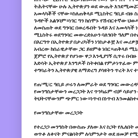
ትሕትናቸው ሁሉ ኢትዮጵያን ወደ ውጤት እንደሚመሯት
አመላካቾች ናቸው።ስለጠቅላይ ሚኒስትር ዓቢይ ብዙ ስ
ጉዳዮች አልገባም።ነገር ግን ከሰሞኑ የሽብርተኛው ህ
ለመስጠት ወደ ግንባር በወረዱበት ጉዳይ እና አመላካች
ሚኒስትሩ ወደግንባር መውረድአሁን ባለንበት ዓለም በተ
በእርግጥ በኢትዮጵያ በታሪካችን ነገስታቶቿ እና መሪ
አብረው ከሰራዊታቸው ጋር ይዘምቱ ነበር።ጠቅላይ ሚኒ
ጀምሮ የኢትዮጵያ የሆነው ዋጋ እንዲያገኝ ሲጥሩ በብዙ
እድሳት ኢትዮጵያ እንግዶች ስትቀበል የምታነጥፈው ም
ተግባራትን ኢትዮጵያዊ ለማድረግ ያሳዩትን ጥረት እና 
የጠ/ሚ/ር ዓቢይ ጦሩን ለመምራት ወደ ግንባር መውረ
የመንግስታቸውን መረጋጋት እና ጥንካሬም ብቻ ሳይሆ
ትህትናቸውንም ጭምር ነው።ነጥብ በነጥብ እንመልከ
የመንግስታቸው መረጋጋት
የተረጋጋ መንግስት በውስጡ ያለው እና ስጋት የሌለበት
ወጥቶ ለቀናት ምናልባትም ለሳምንታት ወደ ዘመቻ የ