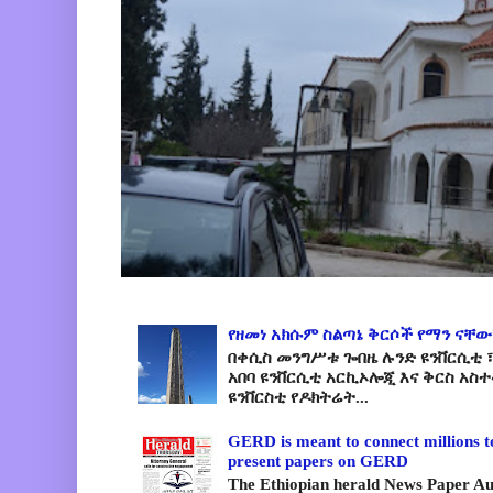
የዘመነ አክሱም ስልጣኔ ቅርሶች የማን ናቸው
በቀሲስ መንግሥቱ ጐበዜ ሉንድ ዩንቨርሲቲ ፣
አበባ ዩንቨርሲቲ አርኪኦሎጂ እና ቅርስ አስ
ዩንቨርስቲ የዶክትሬት...
GERD is meant to connect millions t
present papers on GERD
The Ethiopian herald News Paper A