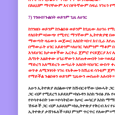
በእዚህም ማናቸውም እና በየትኛውም ስፍራ ሃገሩን የ
7) ገንዘብ፣ጉልበት ወይንም ጊዜ ለሀገር
ከገንዘቡ ወይንም ከጉልበቱ ወይንም ከጊዜው ለሀገሩ የ
የለበትም።
በውጭ የሚኖር ማንኛውም ኢትዮጵያዊ በወር
ማውጣት ዛሬውኑ መጀመር አለበት።ቡና እና ቢራ እየጠ
በማውራት ሀገር አይድንም።ለሀገር ካለምንም ማቆም በ
እንደሀገር ከታወቀችው ኤርትራ ጀምሮ የናይጀርያ እና ሌ
ሕግነት አፅድቀው ሀገራቸውን እየጠቀሙበት ነው።ወደፊት
ማድረግ አለማድረጉ መጣራት አለበት።በሀገር ውስጥ 
ወጥቶ ለሚገባባት ሃገሩ የአቅሙን ከሽራፍ ሳንቲም ጀም
የማይችል ጉልበቱን ወይንም ጊዜውን መስጠት አለብት።
አሁን ኢትዮጵያ ለህልውናዋ ከሽብርተኛው ህወሓት ጋር
ጋር ብቻ የሚደረግ አይደለም።ከሱዳን እስከ ግብፅ ያሉ
የተሳተፉበት ነው።ተሳትፎው ከጦር መሳርያ እስከ ማማከ
ሽፍቶች ጋር ብቻ አይደለም።ከኢትዮጵያ የቅርብ እና የ
ኢትዮጵያ ታሸንፋለች።ይህ ምንም ጥርጥር የለውም።ማሸ