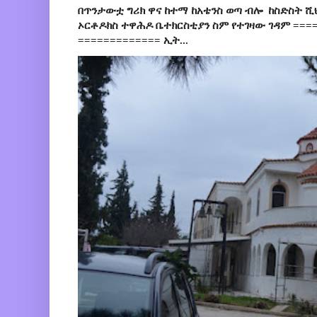
በጥንታውቷ ግሪክ ዋና ከተማ ከአቴንስ ወጣ ብሎ ከስድስት ሺ
ኦርቶዶክስ ተዋሕዶ ቤተክርስቲያን ስም የተገዛው ገዳም ====
============= ኢት...