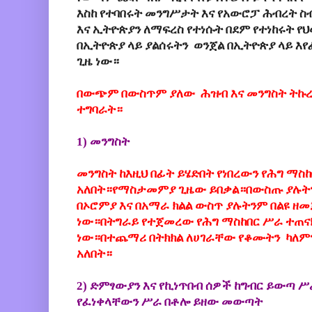
እስከ የተባበሩት መንግሥታት እና የአውሮፓ ሕብረት ስ
እና ኢትዮጵያን ለማፍረስ የተነሱት በደም የተነከሩት 
በኢትዮጵያ ላይ ያልሰሩትን ወንጀል በኢትዮጵያ ላይ እ
ጊዜ ነው።
በውጭም በውስጥም ያለው ሕዝብ እና መንግስት ትኩረ
ተግባራት።
1) መንግስት
መንግስት ከእዚህ በፊት ይሄድበት የነበረውን የሕግ ማስ
አለበት።የማስታመምያ ጊዜው ይበቃል።በውስጡ ያሉት
በኦሮምያ እና በአማራ ክልል ውስጥ ያሉትንም በልዩ ዘ
ነው።በትግራይ የተጀመረው የሕግ ማስከበር ሥራ ተጠናክ
ነው።በተጨማሪ በትክክል ለሀገራቸው የቆሙትን ካለ
አለበት።
2) ድምፃውያን እና የኪነጥበብ ሰዎች ከግብር ይውጣ
የፈነቀላቸውን ሥራ በቶሎ ይዘው መውጣት