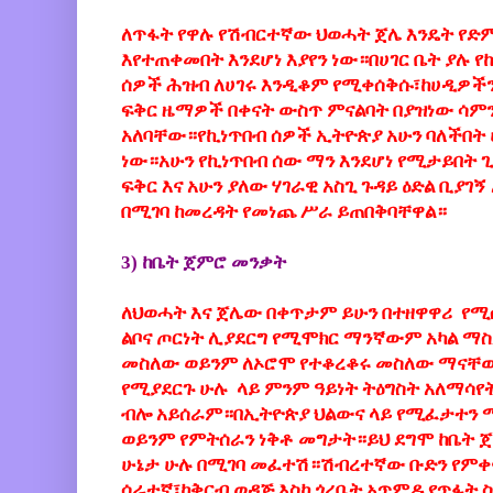
ለጥፋት የዋሉ የሽብርተኛው ህወሓት ጀሌ እንዴት የድ
እየተጠቀመበት እንደሆነ እያየን ነው።በሀገር ቤት ያሉ የ
ሰዎች ሕዝብ ለሀገሩ እንዲቆም የሚቀሰቅሱ፣ከሀዲዎችን 
ፍቅር ዜማዎች በቀናት ውስጥ ምናልባት በያዝነው ሳም
አለባቸው።የኪነጥበብ ሰዎች ኢትዮጵያ አሁን ባለችበ
ነው።አሁን የኪነጥበብ ሰው ማን እንደሆነ የሚታይበት 
ፍቅር እና አሁን ያለው ሃገራዊ አስጊ ጉዳይ ዕድል ቢያገ
በሚገባ ከመረዳት የመነጨ ሥራ ይጠበቅባቸዋል።
3) ከቤት ጀምሮ መንቃት
ለህወሓት እና ጀሌው በቀጥታም ይሁን በተዘዋዋሪ የሚሰራ
ልቦና ጦርነት ሊያደርግ የሚሞክር ማንኛውም አካል ማስ
መስለው ወይንም ለኦሮሞ የተቆረቆሩ መስለው ማናቸ
የሚያደርጉ ሁሉ ላይ ምንም ዓይነት ትዕግስት አለማሳየ
ብሎ አይሰራም።በኢትዮጵያ ህልውና ላይ የሚፈታተን 
ወይንም የምትሰራን ነቅቶ መግታት።ይህ ደግሞ ከቤት ጀ
ሁኔታ ሁሉ በሚገባ መፈተሽ።ሽብረተኛው ቡድን የምቀና
ሰራተኛ፣ከቅርብ ወዳጅ እስከ ጎረቤት አጥምዶ የጥፋት