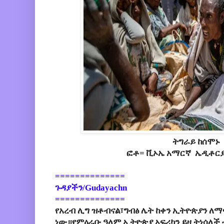
ትግራይ ከሰሞኑ
ፎቶ= ቪኦኤ አማርኛ ኤዲቶርያል
==============
ጉዳያችን/Gudayachn
==============
የአረብ ሊግ ዝቶብናል፣ግብፅ ሌት ከቀን ኢትዮጵያን ለ
ነው።የምዕራቡ ዓለም ኢትዮጵያ አፍሪካን ይዛ ትነሳለች 