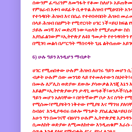
ሰውንም ፈጣሪንም ለመግፋት የቆሙ ስለሆኑ አይጠቅሙ
የምዕራብ እቀባ ወደፊት ቢቀጥል ሕዝብ የሚፀናበት አን
የተጎዳበት ሕዝብ እና በሴራ የተተበተበበት ሕዝብ መ
በላይ ሕዝብ በዕምነት የሚኖርባት ሀገር ነች።ይህ ክፍል 
ኃይሉ መነሻ እና መድረሻ ነው።ጠላት የሚያጠቃው ስስ 
አያስፈልገውም።ኢትዮጵያ ለ40 ዓመታት የተጎዳባትን የ
በሚገባ መልሳ በሥርዓት ማሰናዳት ጊዜ ልትሰጠው አይ
6) ሁሉ ዓይን እንዲሆን ማብቃት
ሀገር የሚጠበቀው ሁሉም ሕዝብ ለሀገሩ ዓይን መሆን 
ብቃት ሁሉም ሰው መንገድ ላይ የተመለተውን ስህተት፣
በሙሉ ለፖሊስ ወድያው ደውሎ ያሳውቃል እንጂ እኔን እ
አይልም።ኢትዮጵያውያን ታዳጊ ወጣቶች፣ወንዶች፣ሴቶ
ዓይን መሆን አለባቸው። በየትኛውም ቦታ እና ሰዓት የ
የሚሰሙ፣የሚያዩትን ነቅተው የሚያዩ እና ማገዝ ያለባ
ስብዕና እንዲያዳብሩ በቶሎ ማንቃት ያስፈልጋል።ይህ 
አሁን ግን በመገናኛ ብዙሃን ሁሉም ኢትዮጵያዊ እያንዳ
ሲመለከት ወድያው ለሚመለከተው እንዲጠቁም እራሱ መ
ሰጥቶ እንዲያልፍ የማብቃት ሥራ ያስፈልጋል።