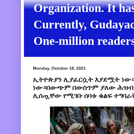
Organization. It ha
Currently, Gudayach
One-million readers
Monday, October 18, 2021
ኢትዮጵያን ሊያፈርሷት እያደሟት ነው።
ነው።በውጭም በውስጥም ያለው ሕዝብ 
ሊሰጧቸው የሚገቡ ሰባቱ ቁልፍ ተግባራ