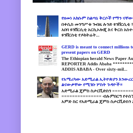
የዘመነ አክሱም ስልጣኔ ቅርሶች የማን ናቸው
በቀሲስ መንግሥቱ ጐበዜ ሉንድ ዩንቨርሲቲ ፣
አበባ ዩንቨርሲቲ አርኪኦሎጂ እና ቅርስ አስ
ዩንቨርስቲ የዶክትሬት...
GERD is meant to connect millions t
present papers on GERD
The Ethiopian herald News Paper A
REPORTER Addis Ababa *********
ADDIS ABABA - Over sixty-mil...
የአሜሪካው አድሚራል ኢትዮጵያን እንውረር
ልናውቃቸው የሚገቡ ሦስት ጉዳዮች።
አድሚራል ጄምስ ስታርቪድስን =========
=============== ብሉምበርግ የተሰ
አምድ ስር የአድሚራል ጄምስ ስታርቪድስን 