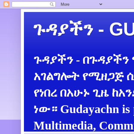
ጉዳያችን - 
ጉዳያችን - በጉዳያችን
አገልግሎት የሚዘጋጅ ሲ
የነበረ በአሁኑ ጊዜ ከአ
ነው። Gudayachn is 
Multimedia, Commu