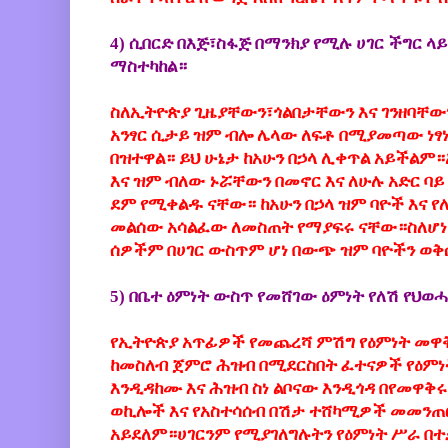
4) ሲበርድ በእጅ፣ስፋጅ በማንክያ የሚሉ ሀገር ችግር ላይ
ማስተካከል።
ስለኢትዮጵያ ጊዜያቸውን፣ጎልበታቸውን እና ገንዘባቸ
አንፃር ሲታይ ዝም ብሎ ሌላው ለፍቶ በሚያመጣው ነ
በዝተዋል። ይህ ሁኔታ ከአሁን በኃላ ሊቀጥል አይችልም
እና ዝም ብለው ኑሯቸውን በመኖር እና ለሁሉ አድር ባ
ደም የሚቀልዱ ናቸው። ከአሁን በኃላ ዝም ባዮች እና 
መልሰው አሳልፈው ለመስጠት የማያፍሩ ናቸው።ስለሆ
ሰዎችም በሀገር ውስጥም ሆነ በውጭ ዝም ባዮችን ወቅሶ
5) በቤተ ዕምነት ውስጥ የመሸገው ዕምነት የለሽ የህ
የኢትዮጵያ አጥፊዎች የመጨረሻ ምሽግ የዕምነት መዋቅር
ከመስለብ ጀምሮ ሕዝብ በሚደርስበት ፈተናዎች የዕምነ
እንዲዳከሙ እና ሕዝብ ስነ ልቦናው እንዲጎዳ በየመዋቅ
ወኪሎች እና የአስተሳሰብ በሽታ ተሸካሚዎች መመንጠር
አይደለም።ሀገርንም የሚያገለግሉትን የዕምነት ሥራ በ