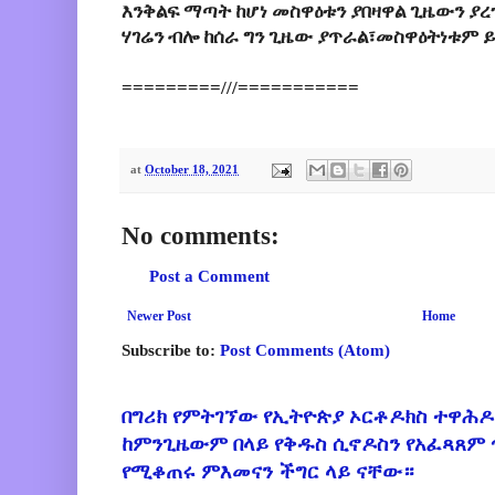
እንቅልፍ ማጣት ከሆነ መስዋዕቱን ያበዛዋል ጊዜውን 
ሃገሬን ብሎ ከሰራ ግን ጊዜው ያጥራል፣መስዋዕትነቱም 
=========///===========
at
October 18, 2021
No comments:
Post a Comment
Newer Post
Home
Subscribe to:
Post Comments (Atom)
በግሪክ የምትገኘው የኢትዮጵያ ኦርቶዶክስ ተዋሕዶ
ከምንጊዜውም በላይ የቅዱስ ሲኖዶስን የአፈጻጸም
የሚቆጠሩ ምእመናን ችግር ላይ ናቸው።