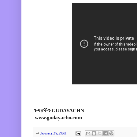
ጉዳያችን GUDAYACHN
www.gudayachn.com
at
January 25, 2020