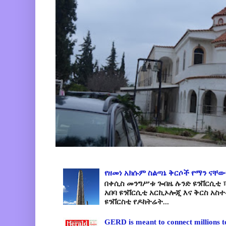
የዘመነ አክሱም ስልጣኔ ቅርሶች የማን ናቸው
በቀሲስ መንግሥቱ ጐበዜ ሉንድ ዩንቨርሲቲ ፣
አበባ ዩንቨርሲቲ አርኪኦሎጂ እና ቅርስ አስ
ዩንቨርስቲ የዶክትሬት...
GERD is meant to connect millions t