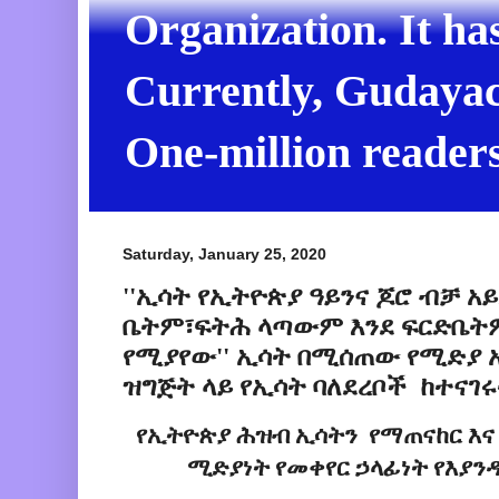
Organization. It ha
Currently, Gudayach
One-million readers
Saturday, January 25, 2020
''ኢሳት የኢትዮጵያ ዓይንና ጆሮ ብቻ 
ቤትም፣ፍትሕ ላጣውም እንደ ፍርድቤት
የሚያየው'' ኢሳት በሚሰጠው የሚድያ አ
ዝግጅት ላይ የኢሳት ባለደረቦች ከተናገሩ
የኢትዮጵያ ሕዝብ ኢሳትን የማጠናከር እና 
ሚድያነት የመቀየር ኃላፊነት የእያን