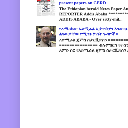
present papers on GERD
The Ethiopian herald News Paper A
REPORTER Addis Ababa *********
ADDIS ABABA - Over sixty-mil...
የአሜሪካው አድሚራል ኢትዮጵያን እንውረር
ልናውቃቸው የሚገቡ ሦስት ጉዳዮች።
አድሚራል ጄምስ ስታርቪድስን =========
=============== ብሉምበርግ የተሰ
አምድ ስር የአድሚራል ጄምስ ስታርቪድስን 