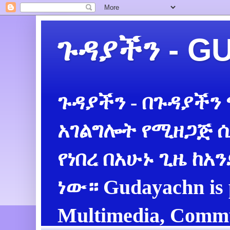
ጉዳያችን - 
ጉዳያችን - በጉዳያችን
አገልግሎት የሚዘጋጅ ሲ
የነበረ በአሁኑ ጊዜ ከአ
ነው። Gudayachn is 
Multimedia, Commu