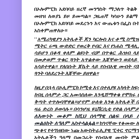
በኦሎምፒክ አደባባይ ዘረኛ መንግስት ማጋለጥ ትልቅ
መዘዝ ለወያኔ ይዞ ይመጣል። ጋዜጠኛ ካሳሁን ይልማ 
በኦሎምፒክ አደባባይ መደረጉን እና ውጤቱን በፌስ ቡ
አስቀምጠዋለሁ።
''
አሜሪካዊያን አትሌቶች ጆን ካርሎስ እና ቶሚ ስሚዝ 
ሜትር ሩጫ ውድድር የወረቅ የብር እና የነሐስ ሜዳሊያ
ሳይሆን በቆዳ ቀለም ልዩነት ብቻ በጥቁር ሕዝብ ላ
በመቃወም ጥቁር ጓንት አጥልቀው እጃቸውን ወደላይ ከ
አሳይተዋል። የለበሱት ጃኬት ላይ የሰብአዊ መብት
ጓንት ባለደረጉት እጃቸው ይዘዋል።
ከዚያ በኋላ በኦሊምፒክ ኮሚቴ እና በተለያዩ አካላት 
ከናዚ ሰላምታ ጋር አመሳስለው እንዲሸማቀቁ የሞከሩ 
ቅጣት ተጥሎባቸዋል።ሆኖም ሁለቱ እንቁ አትሌቶች 
ዛሬ ድረስ ይወሳሉ። በሳንሆዜ ዩኒቨርሲቲ የድል ሰላ
ለእውነት መቆም ከሺህ ሰላማዊ ሰልፍ በላይ 
መልዕክት ለዓለም አስተላልፏል።
ከጎናቸው የቆመው ለ
ጭቆና የተገነዘበው ነጩ አውስትራሊያዊ ፒተር ኖርማን
አትሌቶችን ዓላማ በመጋራት የሰብአዊ መብት ምልክ