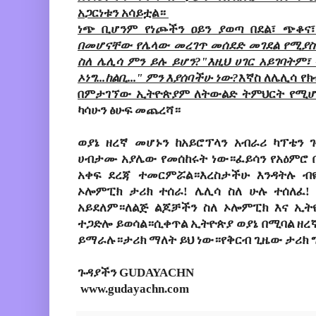
አጋርነቱን አሳይቷል።
ነጭ ቢሆንም የነጮችን ዐይን ያወጣ በደል፣ ጭቆና፣ 
በመሆናቸው የሌላው መረገጥ መሰደድ መገደል የሚያ
ስለ ሌሊሳ ምን ይሉ ይሆን?"እዚህ ሀገር አይገባትም፣
ኦነግ...ከልቢ..." ምን እያሰባችሁ ነው?
እኛስ ለሌሊሳ የክ
በምታገኘው ኢትዮጵያም ለትውልድ ትምህርት የሚሆ
ካሳሁን ፅሁፍ መጨረሻ።
ወያኔ ዘረኛ መሆኑን ከአይሮፕላን አብራሪ ካፕቴን ገ
ሀብታሙ አያሌው የመሰከሩት ነው።ፈይሳን የአዕምሮ 
አቀፍ ደረጃ ተመርምሯል።እረስታችሁ እንዳትሉ ብዬ
ኦሎምፒክ ታሪክ ተሰራ! ሌሊሳ ስለ ሁሉ ተሰለፈ!
አይደለም።ለልጅ ልጆቻችን ስለ ኦሎምፒክ እና ኢት
ተጋድሎ ይወሳል።ሲቀጥል ኢትዮጵያ ወያኔ በሚባል ዘረኛ
ይማራሉ።ታሪክ ማለት ይህ ነው።የቅርብ ጊዜው ታሪክ ግ
ጉዳያችን GUDAYACHN
www.gudayachn.com