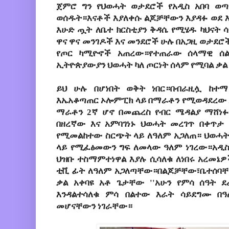
ጀምሮ ግን የህወሓት ወታደሮች የአዲስ አበባ ወጣ
ወሰዱት።እናቶች እያለቀሱ ልጆቻቸውን እያዳፉ ወደ 
እሁድ ጧት ለቤተ ክርስቲያን ቅዳሴ የሚሄዱ ካህናት 
ዋና ዋና መንገዶች እና መንደሮች ሁሉ በአጋዚ ወታደሮ
የጦር ካሚዮኖች አጠረው።የተጠራው ሰላማዊ ሰል
ኢትዮጵያውያን ህወሓት ካለ ጦርነት ሰላም የሚባል ቃ
ይህ ሁሉ በሆነበት ወቅት ነበር።በብራዚሏ ከተማ
እኤአቆጣጠር ኦሎምፒክ ላይ በማራቶን የሚወዳደረው አ
ማራቶን 2ኛ ሆኖ በመጨረስ የብር ሜዳልያ ማሸነፉን
በዘረኛው እና አምባገነኑ ህወሓት መረገጥ በቀጥታ
የሚመልከተው ስርጭት ላይ ለዓለም አጋለጠ። ህወሓ
ላይ የሚፈፅመውን ግፍ ለመላው ዓለም ነገረው።አዲስ 
ህዝቡ ተስማምተነዋል እያሉ ሲሳለቁ ለነበሩ አረመኔዎ
ቲቪ ፊት ለዓለም አጋለጣቸው።በልጆቻቸው፣ቤተሰባቸ
ቃል አቀባዩ አቶ ጌታቸው ''አሁን የምሳ ሰዓት ደረ
እንዳልተሳለቁ ምሳ በልተው እራት ሳይደግሙ በዓ
መሆናቸውን ነገራቸው።