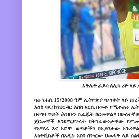
አትሌት ፈይሳ ለሊሳ ሪዮ ላይ 
ዛሬ ነሐሴ 15፣2008 ዓም ኢትዮጵያ ጭንቀት ላይ ነበ
እስከ ባሌ፣ከባህርዳር እስከ አርሲ በመቶ የሚቆጠሩ ኢ
በተገዛ ጥይት ሕዝቡን ሲፈጁት ከርመዋል። በሁለተኛው
ጀርመኞች እንደሚያጉሩት በትግራውነታቸው የምመ
የአማራ እና ኦሮሞ ወጣቶችን በኢየቦታው አጉረዋል
አክትቪስቶች በአዲስ አበባ በገዢው ህወሓት ላይ ሰል