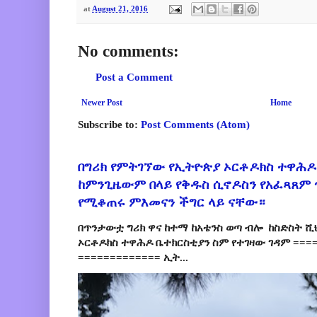
at
August 21, 2016
No comments:
Post a Comment
Newer Post
Home
Subscribe to:
Post Comments (Atom)
በግሪክ የምትገኘው የኢትዮጵያ ኦርቶዶክስ ተዋሕዶ
ከምንጊዜውም በላይ የቅዱስ ሲኖዶስን የአፈጻጸም
የሚቆጠሩ ምእመናን ችግር ላይ ናቸው።
በጥንታውቷ ግሪክ ዋና ከተማ ከአቴንስ ወጣ ብሎ ከስድስት ሺ
ኦርቶዶክስ ተዋሕዶ ቤተክርስቲያን ስም የተገዛው ገዳም ====
============= ኢት...