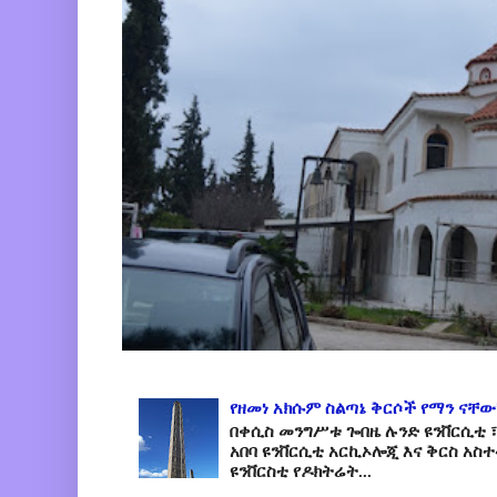
የዘመነ አክሱም ስልጣኔ ቅርሶች የማን ናቸው
በቀሲስ መንግሥቱ ጐበዜ ሉንድ ዩንቨርሲቲ ፣
አበባ ዩንቨርሲቲ አርኪኦሎጂ እና ቅርስ አስ
ዩንቨርስቲ የዶክትሬት...