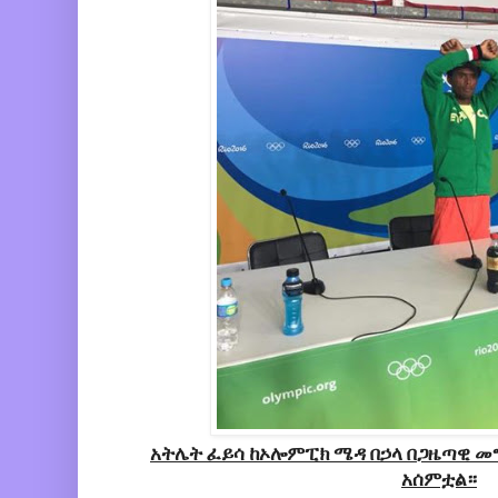
አትሌት ፈይሳ ከኦሎምፒክ ሜዳ በኃላ በጋዜጣዊ መ
አሰምቷል።