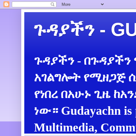
ጉዳያችን - 
ጉዳያችን - በጉዳያችን
አገልግሎት የሚዘጋጅ ሲ
የነበረ በአሁኑ ጊዜ ከአ
ነው። Gudayachn is 
Multimedia, Commu