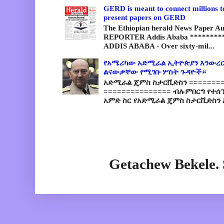
GERD is meant to connect millions t
present papers on GERD
The Ethiopian herald News Paper A
REPORTER Addis Ababa *********
ADDIS ABABA - Over sixty-mil...
የአሜሪካው አድሚራል ኢትዮጵያን እንውረር
ልናውቃቸው የሚገቡ ሦስት ጉዳዮች።
አድሚራል ጄምስ ስታርቪድስን =========
=============== ብሉምበርግ የተሰ
አምድ ስር የአድሚራል ጄምስ ስታርቪድስን 
Getachew Bekele.