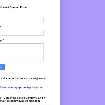
ን ይፃፉ / Contact Form
*
ge
*
 ዜና! ፈጣን ቶፕ አፕ ስልክ ካርድ ለወዳጅ፣ቤተሰብ
://www.fetantopup.com/#gudayachn
r : - Getachew Bekele Damtew / ጌታቸው
-mail=getachewb221@gmail.com