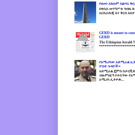
የዘመነ አክሱም ስልጣኔ ቅ
በቀሲስ መንግሥቱ ጐበዜ ሉን
አርኪኦሎጂ እና ቅርስ አስተ
GERD is meant to conne
GERD
The Ethiopian herald
********************
የአሜሪካው አድሚራል ኢት
ሦስት ጉዳዮች።
አድሚራል ጄምስ ስታርቪድስን
ብሉምበርግ የተሰኘው የአሜ
አሜሪካ ኢትዮጵ...