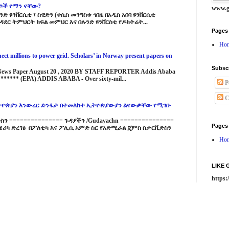
ርሶች የማን ናቸው?
www.g
ድ ዩንቨርሲቲ ፣ ስዊድን (ቀሲስ መንግስቱ ጎበዜ በአዲስ አበባ ዩንቨርሲቲ
ዳደር ትምህርት ክፍል መምህር እና በሉንድ ዩንቨርስቲ የዶክትሬት...
Pages
Ho
ct millions to power grid. Scholars’ in Norway present papers on
Subsc
 News Paper August 20 , 2020 BY STAFF REPORTER Addis Ababa
****** (EPA) ADDIS ABABA - Over sixty-mil...
P
C
ዮጵያን እንውረር ድንፋታ በተመለከተ ኢትዮጵያውያን ልናውቃቸው የሚገቡ
 =============== ጉዳያችን /Gudayachn ===============
Pages
ሪካ ድረገፅ በፖለቲካ እና ፖሊሲ አምድ ስር የአድሚራል ጄምስ ስታርቪድስን
Ho
LIKE
https