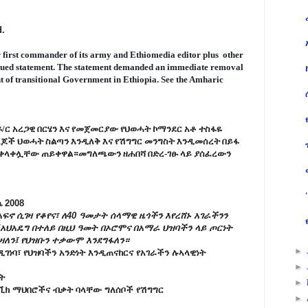
. 
 first commander of its army and Ethiomedia editor plus  other 
sued statement. The statement demanded an immediate removal 
of transitional Government in Ethiopia. See the Amharic 
ር አረጋዊ በርሄን እና የመጀመርያው የህወሓት ኮማንደር አቶ ተስፋዬ
ጆች ህወሓት ስልጣን እንዲለቅ እና የሽግግር መንግስት እንዲመሰረት በይፋ
ቀላቀሏቸው ጠይቀዋል።መግለጫውን ዘሐበሻ በድረ-ገፁ ላይ ያሰፈረውን
 2008
ኖ ሲገዛ የቆየና፣ ለ40 ዓመታት ሰላማዊ ዜጎችን እየረሸኑ አገራችንን
/አህአዴግ በተለይ በዚህ ዓመት በኦሮሞና በአማራ ህዝባችን ላይ ጦርነት
ግዛለን፤ የህዝቡን ተቃውሞ እንደግፋለን።
►
ገነባ፣ የህዝባችን አንድነት እንዲጠናከርና የአገራችን ሉኣላዊነት
►
ት
►
ቪክ ማህበሮችና ብቃት ባላቸው ግለሰቦች የሽግግር
►