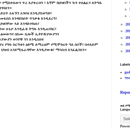
 የሚከተለውን ጥሪ እያቀረብን ፣ እኛም ከህዝባችን ጐን ተሰልፈን ለትግሉ
►
ንገባለን።
►
ሳይሰጥ አፋኙን አገዛዝ እንዲያስወግድ፣
►
 መፋሰስ እንዳይከሰት ጥንቃቄ እንዲደረግ፣
ህዝባቸው ላይ እንዳይተኩሱ፣
►
20
ድመ ሁኔታ እንዲፈቱ ትግሉ እንዲጠናከር፣
►
20
የሚፈፅመውንና በስሙ ሌሎች ኢትዮጵያውያንን
►
20
ውያን ወገኖቹ ጎን እንዲሰለፍ
ኖሩ የግፍ ስርዓቱን ዕድሜ ለማራዘም የሚሞክሩት ግለ ሰቦች፣ በተለይም
►
20
ያ ህዝብ አንደሚፋራዳቸው እንዲያውቁ፣ ማሳሰብ እንፈልጋለን።
►
20
Label
gud
ግን
Repo
ወደ የሚ
Langu
Power