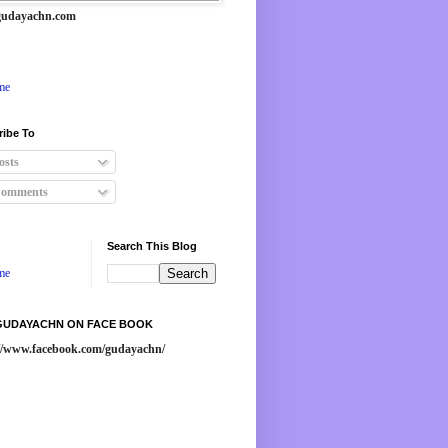
udayachn.com
me
ribe To
osts
omments
Search This Blog
me
 GUDAYACHN ON FACE BOOK
://www.facebook.com/gudayachn/