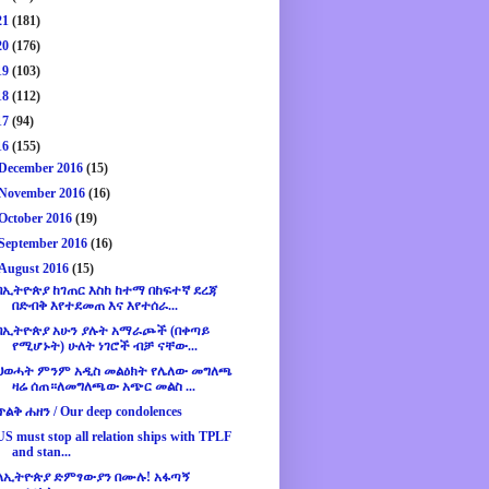
21
(181)
20
(176)
19
(103)
18
(112)
17
(94)
16
(155)
December 2016
(15)
November 2016
(16)
October 2016
(19)
September 2016
(16)
August 2016
(15)
በኢትዮጵያ ከገጠር እስከ ከተማ በከፍተኛ ደረጃ
በድብቅ እየተደመጠ እና እየተሰራ...
በኢትዮጵያ አሁን ያሉት አማራጮች (በቀጣይ
የሚሆኑት) ሁለት ነገሮች ብቻ ናቸው...
ህወሓት ምንም አዲስ መልዕክት የሌለው መግለጫ
ዛሬ ሰጠ።ለመግለጫው አጭር መልስ ...
ጥልቅ ሐዘን / Our deep condolences
US must stop all relation ships with TPLF
and stan...
ለኢትዮጵያ ድምፃውያን በሙሉ! አፋጣኝ