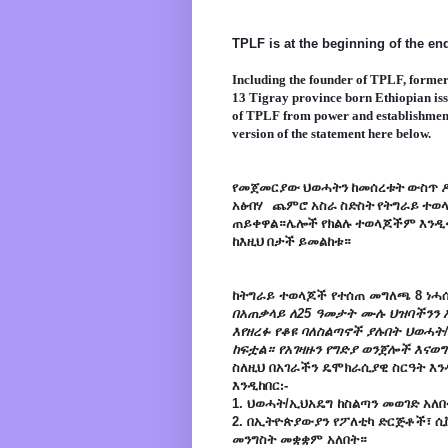
TPLF is at the beginning of the end
Including the founder of TPLF, former
13 Tigray province born Ethiopian is
of TPLF from power and establishment 
version of the 
statement
 here below.
የመጀመርያው ህወሓትን ከመሰረቱት ውስጥ ዶ/
አፅብሃ ጨምሮ አስራ ስድስት የትግራይ ተወላ
ጠይቀዋል።ሌሎች የክልሉ ተወላጆችም እንዲ
ከእዚህ በታች ይመልከቱ።
ከትግራይ ተወላጆች የተሰጠ መግለጫ 8 ነሓሴ
በአጠቃላይ ለ25 ዓመታት ሙሉ ህዝባችንን አፍ
እየዘረፉ የቆዩ ባለስልጣኖች ያሉበት ህወሓት
ከፍቷል። የአገዛዙን የግድያ ወንጀሎች እናወ
ስለዚህ በአገራችን ዴሞክራሲያዊ ስርዓት እንዲ
እንዲከበር᎓-
1. ህወሓት/ኢህአዴግ ከስልጣን መወገድ አለበ
2. በኢትዮጵያውያን የፖለቲካ ድርጅቶች፣ ሲ
መንግስት መቋቋም አለበት።