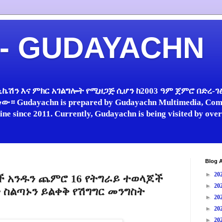
 - GUDAYACHN
ኬሽን እና ምክር አገልግሎት የሚዘጋጅ ሲሆን ከ2003 ዓም ጀምሮ በድረ-ገፅ 
 Gudayachn is prepared by Gudayachn Multimedia, Comm
line since 2011. Currently, Gudayachn is being visited by ov
Blog A
►
20
ች አንዱን ጨምሮ 16 የትግራይ ተወላጆች
►
20
ስልጣኑን ይልቀቅ የሽግግር መንግስት
►
20
►
20
►
20