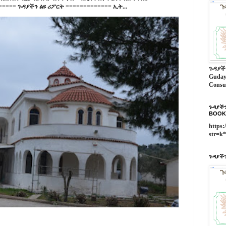
==== ጉዳያችን ልዩ ሪፖርት ============= ኢት...
ጉዳያች
Guday
Consu
ጉዳያችን
BOOK
https:
str=k
ጉዳያችን