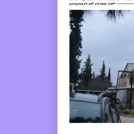
ቤተክርስቲያን ስም የተገዛው ገዳም =========