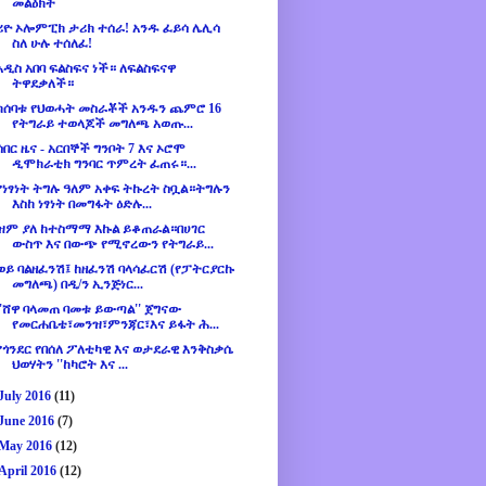
መልዕክት
ሪዮ ኦሎምፒክ ታሪክ ተሰራ! አንዱ ፈይሳ ሌሊሳ
ስለ ሁሉ ተሰለፈ!
አዲስ አበባ ፍልስፍና ነች። ለፍልስፍናዋ
ትዋደቃለች።
ከሰባቱ የህወሓት መስራቾች አንዱን ጨምሮ 16
የትግራይ ተወላጆች መግለጫ አወጡ...
ሰበር ዜና - አርበኞች ግንቦት 7 እና ኦሮሞ
ዲሞክራቲክ ግንባር ጥምረት ፈጠሩ።...
የነፃነት ትግሉ ዓለም አቀፍ ትኩረት ስቧል።ትግሉን
እስከ ነፃነት በመግፋት ዕድሉ...
ዝም ያለ ከተስማማ እኩል ይቆጠራል።በሀገር
ውስጥ እና በውጭ የሚኖረውን የትግራይ...
ወይ ባልዘፈንሽ፤ ከዘፈንሽ ባላሳፈርሽ (የፓትርያርኩ
መግለጫ) በዲ/ን ኢንጅነር...
''ሸዋ ባላመጠ ባመቱ ይውጣል'' ጀግናው
የመርሐቤቴ፣መንዝ፣ምንጃር፣እና ይፋት ሕ...
የጎንደር የበሰለ ፖለቲካዊ እና ወታደራዊ እንቅስቃሴ
ህወሃትን ''ከካሮት እና ...
July 2016
(11)
June 2016
(7)
May 2016
(12)
April 2016
(12)