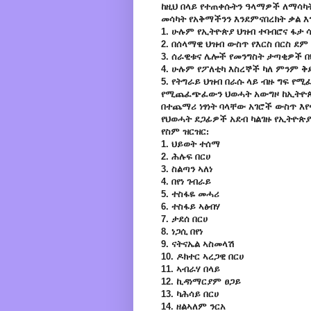
ከዚህ በላይ የተጠቀሱትን ዓላማዎች ለማሳካት
መሳካት የአቅማችንን እንደምናበረክት ቃል እ
1. ሁሉም የኢትዮጵያ ህዝብ ተባብሮና ፋታ 
2. በሰላማዊ ህዝብ ውስጥ የእርስ በርስ ደም
3. ሰራዊቱና ሌሎች የመንግስት ታጣቂዎች በ
4. ሁሉም የፖለቲካ እስረኞች ካለ ምንም ቅ
5. የትግራይ ህዝብ በራሱ ላይ ብዙ ግፍ 
የሚጨፈጭፈውን ህወሓት አውግዞ ከኢትዮጵያ
በተጨማሪ ነፃነት ባላቸው አገሮች ውስጥ እየ
የህወሓት ደጋፊዎች አደብ ካልገዙ የኢትዮጵ
የስም ዝርዝር᎓
1. ህይወት ተሰማ
2. ሕሉፍ በርሀ
3. ስልጣን ኣለነ
4. በየነ ገብራይ
5. ተስፋዬ መሓሪ
6. ተስፋይ ኣፅብሃ
7. ታደሰ በርሀ
8. ነጋሲ በየነ
9. ናትናኤል ኣስመላሽ
10. ዶክተር ኣረጋዊ በርሀ
11. ኣብራሃ በላይ
12. ኪዳነማርያም ፀጋይ
13. ካሕሳይ በርሀ
14. ዘልኣለም ንርአ