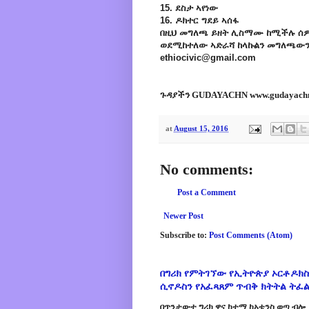
15. ደስታ ኣየነው
16. ዶክተር ግደይ ኣሰፋ
በዚህ መግለጫ ይዘት ሊስማሙ ከሚችሉ ሰዎ
ወደሚከተለው ኣድራሻ ከላኩልን መግለጫውን 
ethiocivic@gmail.com
ጉዳያችን GUDAYACHN www.gudayach
at
August 15, 2016
No comments:
Post a Comment
Newer Post
Subscribe to:
Post Comments (Atom)
በግሪክ የምትገኘው የኢትዮጵያ ኦርቶዶክስ
ሲኖዶስን የአፈጻጸም ጥብቅ ክትትል ትፈ
በጥንታውቷ ግሪክ ዋና ከተማ ከአቴንስ ወጣ ብሎ 