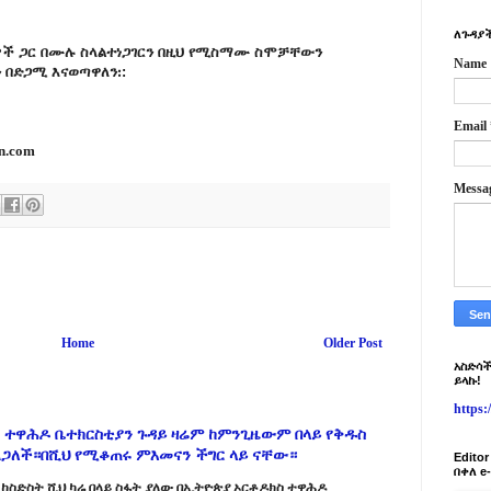
ለጉዳያች
ች ጋር በሙሉ ስላልተነጋገርን በዚህ የሚስማሙ ስሞቻቸውን
Name
በድጋሚ እናወጣዋለን᎓:
Email
n.com
Messa
Home
Older Post
አስድሳች
ይላኩ!
https
 ተዋሕዶ ቤተክርስቲያን ጉዳይ ዛሬም ከምንጊዜውም በላይ የቅዱስ
ልጋለች።በሺህ የሚቆጠሩ ምእመናን ችግር ላይ ናቸው።
Edito
በቀለ e
ከስድስት ሺህ ካሬ በላይ ስፋት ያለው በኢትዮጵያ ኦርቶዶክስ ተዋሕዶ