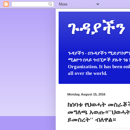
ጉዳያችን
ጉዳያችን - በጉዳያችን ሚድያ፣ኮምኒ
ሚልዮን በላይ ጎብኚዎች ያሉት ገፅ ነው።
Organization. It has been on
all over the world.
Monday, August 15, 2016
ከሰባቱ የህወሓት መስራቾ
መግለጫ አወጡ።''ህወሓት 
ይመስረት'' ብለዋል።