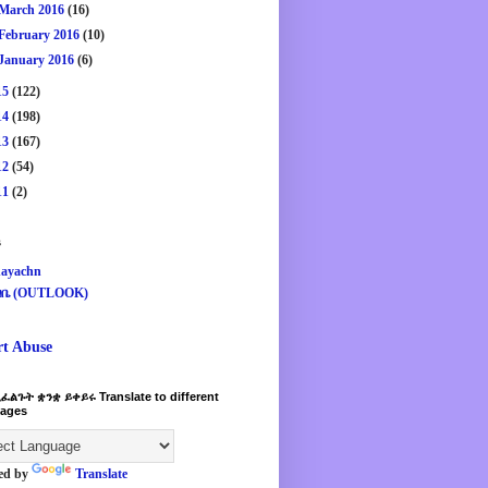
March 2016
(16)
February 2016
(10)
January 2016
(6)
15
(122)
14
(198)
13
(167)
12
(54)
11
(2)
s
ayachn
ዛቤ (OUTLOOK)
rt Abuse
ፈልጉት ቋንቋ ይቀይሩ Translate to different
ages
ed by
Translate