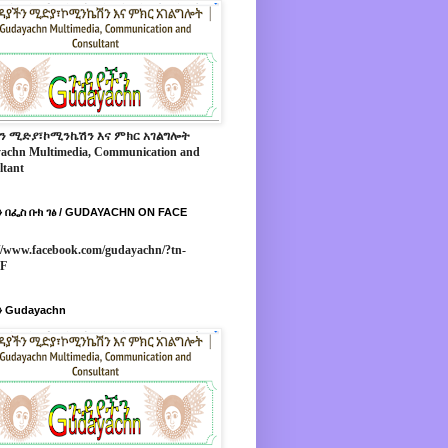
ን ሚድያ፣ኮሚንኬሽን እና ምክር አገልግሎት
achn Multimedia, Communication and
ltant
 በፌስ ቡክ ገፅ / GUDAYACHN ON FACE
//www.facebook.com/gudayachn/?tn-
*F
 Gudayachn