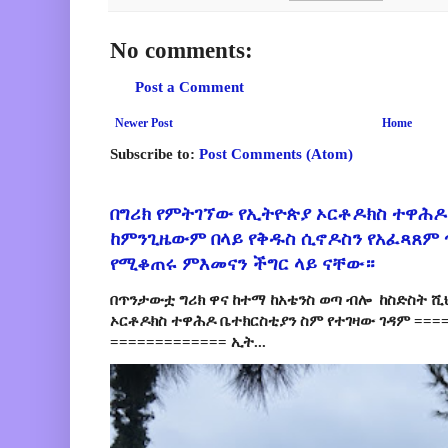
No comments:
Post a Comment
Newer Post
Home
Subscribe to:
Post Comments (Atom)
በግሪክ የምትገኘው የኢትዮጵያ ኦርቶዶክስ ተዋሕዶ
ከምንጊዜውም በላይ የቅዱስ ሲኖዶስን የአፈጻጸም
የሚቆጠሩ ምእመናን ችግር ላይ ናቸው።
በጥንታውቷ ግሪክ ዋና ከተማ ከአቴንስ ወጣ ብሎ ከስድስት ሺ
ኦርቶዶክስ ተዋሕዶ ቤተክርስቲያን ስም የተገዛው ገዳም ====
============= ኢት...