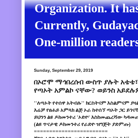
Organization. It ha
Currently, Gudayach
One-million readers
Sunday, September 29, 2019
በኦሮሞ ማኅበረሰብ ውስጥ ያሉት አቴቴ
የጣኦት አምልኮ ናቸው? ወይንስ አይደሉ
''ለጣኦት የተሰዋ አትብሉ'' ክርስትናም እስልምናም ያዛ
እሬቻ የፀሐይ አምላክ ልጅ ኦራ ከተሰኘ ጣኦት ጋር ይገና
ይህንን ልዩ ዶክመንተሪ 'ኦድዮ' እስከመጨረሻው ካዳመ
(ልዩ ጥናታዊ ዶክመንተሪ የራድዮ ዝግጅት ያድምጡ)
========================