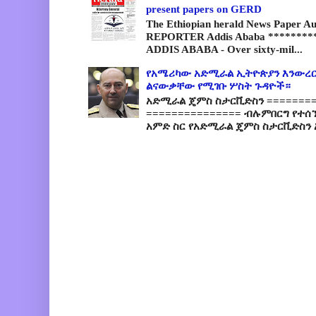
present papers on GERD
The Ethiopian herald News Paper A
REPORTER Addis Ababa *********
ADDIS ABABA - Over sixty-mil...
የአሜሪካው አድሚራል ኢትዮጵያን እንውረር
ልናውቃቸው የሚገቡ ሦስት ጉዳዮች።
አድሚራል ጄምስ ስታርቪድስን =========
=============== ብሉምበርግ የተሰ
አምድ ስር የአድሚራል ጄምስ ስታርቪድስን 