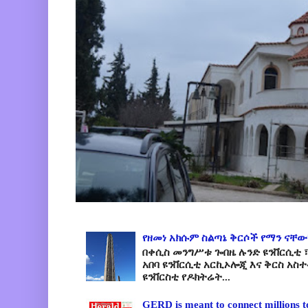
የዘመነ አክሱም ስልጣኔ ቅርሶች የማን ናቸው
በቀሲስ መንግሥቱ ጐበዜ ሉንድ ዩንቨርሲቲ ፣
አበባ ዩንቨርሲቲ አርኪኦሎጂ እና ቅርስ አስ
ዩንቨርስቲ የዶክትሬት...
GERD is meant to connect millions t