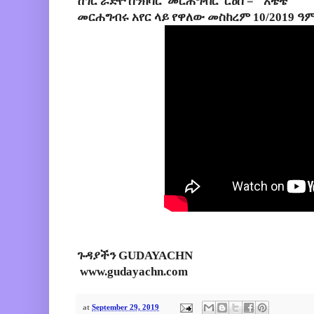
ሸገር ራድዮ ስንክሳር መርሐግብር ርዕስ = ''አቴቴ''
መርሐግብሩ አየር ላይ የዋለው መስከረም 10/2019 ዓም
ጉዳያችን GUDAYACHN
www.gudayachn.com
at
September 29, 2019