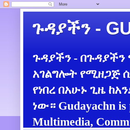
ጉዳያችን - 
ጉዳያችን - በጉዳያችን
አገልግሎት የሚዘጋጅ ሲ
የነበረ በአሁኑ ጊዜ ከአ
ነው። Gudayachn is 
Multimedia, Commu