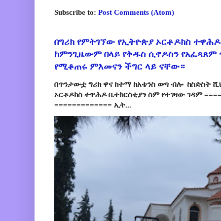
Subscribe to:
Post Comments (Atom)
በግሪክ የምትገኘው የኢትዮጵያ ኦርቶዶክስ ተዋሕዶ
ከምንጊዜውም በላይ የቅዱስ ሲኖዶስን የአፈጻጸም
የሚቆጠሩ ምእመናን ችግር ላይ ናቸው።
በጥንታውቷ ግሪክ ዋና ከተማ ከአቴንስ ወጣ ብሎ ከስድስት ሺ
ኦርቶዶክስ ተዋሕዶ ቤተክርስቲያን ስም የተገዛው ገዳም ====
============= ኢት...