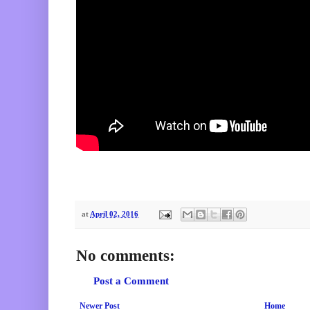
at
April 02, 2016
No comments:
Post a Comment
Newer Post
Home