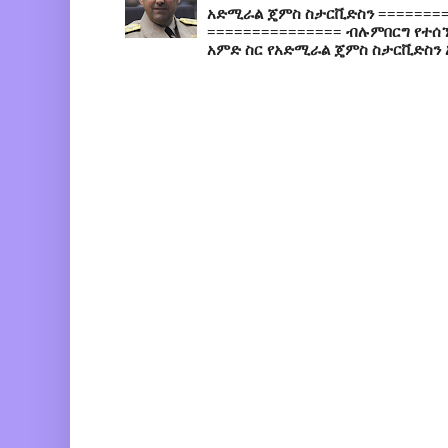
አድሚራል ጄምስ ስታርቪድስን =========
=============== ብሉምበርግ የተሰ
አምድ ስር የአድሚራል ጄምስ ስታርቪድስን 