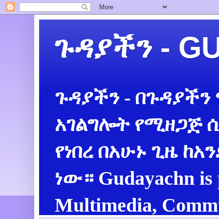
ጉዳያችን - 
ጉዳያችን - በጉዳያችን
አገልግሎት የሚዘጋጅ ሲ
የነበረ በአሁኑ ጊዜ ከአ
ነው። Gudayachn is 
Multimedia, Commu