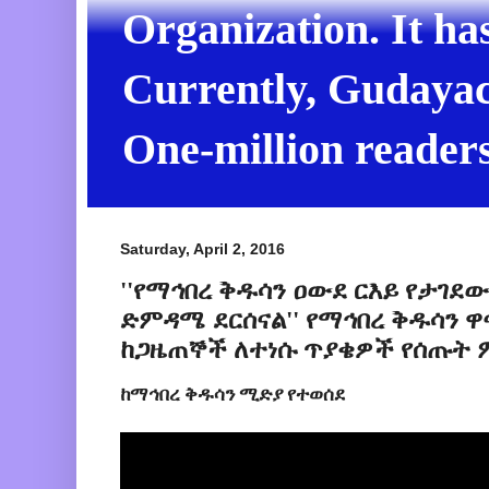
Organization. It ha
Currently, Gudayach
One-million readers
Saturday, April 2, 2016
''የማኅበረ ቅዱሳን ዐውደ ርእይ የታገደ
ድምዳሜ ደርሰናል'' የማኅበረ ቅዱሳን ዋ
ከጋዜጠኞች ለተነሱ ጥያቄዎች የሰጡት ም
ከማኅበረ ቅዱሳን ሚድያ የተወሰደ