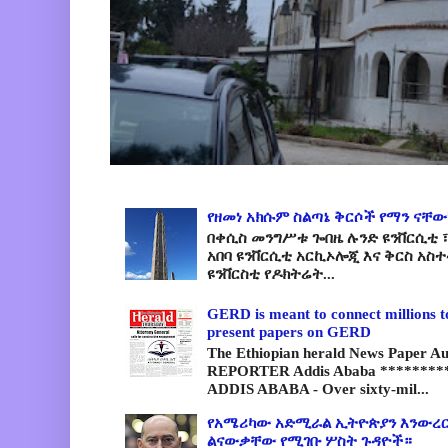
የዘመነ አክሱም ስልጣኔ ቅርሶች የማን ናቸው
በቀሲስ መንግሥቱ ጐበዜ ሉንድ ዩንቨርሲቲ ፣
አበባ ዩንቨርሲቲ አርኪኦሎጂ እና ቅርስ አስ
ዩንቨርስቲ የዶክትሬት...
GERD is meant to connect millions t
present papers on GERD
The Ethiopian herald News Paper A
REPORTER Addis Ababa *********
ADDIS ABABA - Over sixty-mil...
የአሜሪካው አድሚራል ኢትዮጵያን እንውረር
ልናውቃቸው የሚገቡ ሦስት ጉዳዮች።