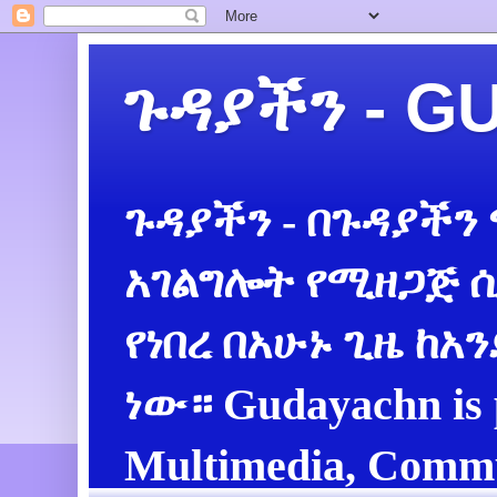
ጉዳያችን - 
ጉዳያችን - በጉዳያችን
አገልግሎት የሚዘጋጅ ሲ
የነበረ በአሁኑ ጊዜ ከአ
ነው። Gudayachn is 
Multimedia, Commu