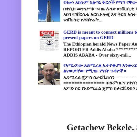
የዘመነ አክሱም ስልጣኔ ቅርሶች የማን ናቸው
በቀሲስ መንግሥቱ ጐበዜ ሉንድ ዩንቨርሲቲ ፣
አበባ ዩንቨርሲቲ አርኪኦሎጂ እና ቅርስ አስ
ዩንቨርስቲ የዶክትሬት...
GERD is meant to connect millions t
present papers on GERD
The Ethiopian herald News Paper A
REPORTER Addis Ababa *********
ADDIS ABABA - Over sixty-mil...
የአሜሪካው አድሚራል ኢትዮጵያን እንውረር
ልናውቃቸው የሚገቡ ሦስት ጉዳዮች።
አድሚራል ጄምስ ስታርቪድስን =========
=============== ብሉምበርግ የተሰ
አምድ ስር የአድሚራል ጄምስ ስታርቪድስን 
Getachew Bekele.