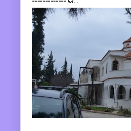
============= ኢት...