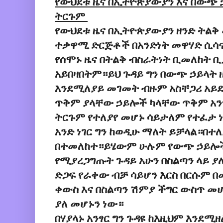
የውህደቱ ዜና በኢትዮጵያውያን እና በውጭ 
ትርጉም
የውህደቱ ዜና በኢትዮጵያውያን ዘንድ ትል
ተቃዋሚ ድርጅቶች በአንድነት መዋሃድ ሲሳ
የሰሞኑ ዜና በትልቅ ብስራትነት ቢመለከት ቢ
አይበዛበትም።ይህ ጉዳይ ግን በውጭ ኃይላት
እንደሚለያይ መገመት ብዙም አስቸጋሪ አይ
ጥቅም ያላቸው ኃይሎች ካላቸው ጥቅም አን
ትርጉም የተለያየ መሆኑ ሳይታለም የተፈታ 
አንድ ነገር ግን ከወዲሁ ማለት ይቻላል።በተ
በተመለከተ።ይሄውም ሁሉም የውጭ ኃይሎች
የሚያረጋግጡት ጉዳይ አሁን በስልጣን ላይ ያ
ድጋፍ የራቀው ብቻ ሳይሆን እርስ በርሱም በ
ቀውስ እና በስልጣን ሽምያ ችግር ውስጥ መ
ያለ መሆኑን ነው።
በሃያላኑ አንፃር ግን ጉዳዩ ከእዚህም እንደ