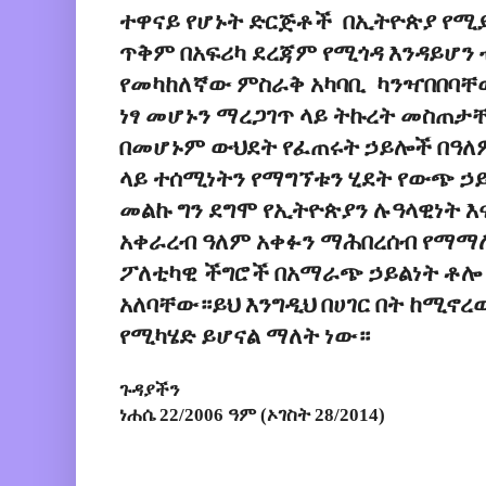
ተዋናይ የሆኑት ድርጅቶች በኢትዮጵያ የሚ
ጥቅም በአፍሪካ ደረጃም የሚጎዳ እንዳይሆን ብ
የመካከለኛው ምስራቅ አካባቢ ካንዣበበባቸ
ነፃ መሆኑን ማረጋገጥ ላይ ትኩረት መስጠታ
በመሆኑም ውህደት የፈጠሩት ኃይሎች በዓለ
ላይ ተሰሚነትን የማግኘቱን ሂደት የውጭ 
መልኩ ግን ደግሞ የኢትዮጵያን ሉዓላዊነት እ
አቀራረብ ዓለም አቀፉን ማሕበረሰብ የማማለ
ፖለቲካዊ ችግሮች በአማራጭ ኃይልነት ቶሎ
አለባቸው።ይህ እንግዲህ በሀገር በት ከሚኖረው
የሚካሄድ ይሆናል ማለት ነው።
ጉዳያችን
ነሐሴ 22/2006 ዓም (ኦገስት 28/2014)