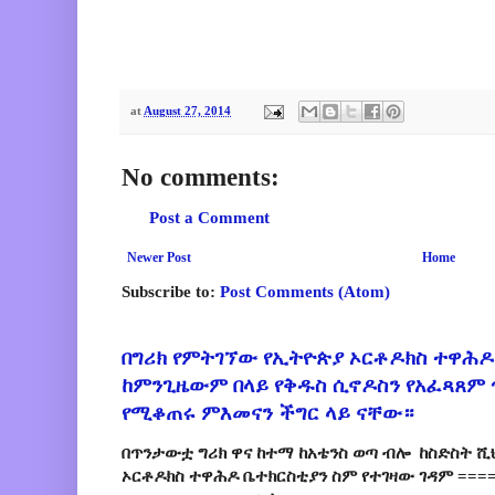
at
August 27, 2014
No comments:
Post a Comment
Newer Post
Home
Subscribe to:
Post Comments (Atom)
በግሪክ የምትገኘው የኢትዮጵያ ኦርቶዶክስ ተዋሕዶ
ከምንጊዜውም በላይ የቅዱስ ሲኖዶስን የአፈጻጸም
የሚቆጠሩ ምእመናን ችግር ላይ ናቸው።
በጥንታውቷ ግሪክ ዋና ከተማ ከአቴንስ ወጣ ብሎ ከስድስት ሺ
ኦርቶዶክስ ተዋሕዶ ቤተክርስቲያን ስም የተገዛው ገዳም ====