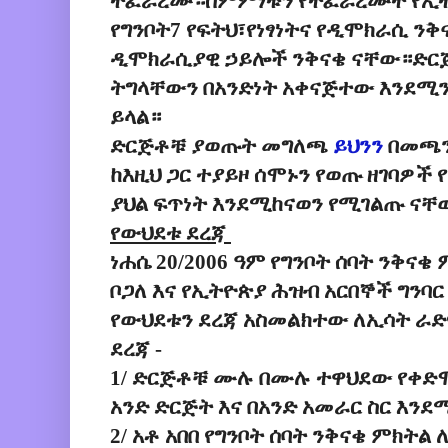
ተፈራረሙ።ስምምነቱን የተፈራረሙት የኢትዮ
የግንቦት7 የፍትህ፣የነፃነትና የዲሞክራሲ ን
ዲሞክራሲያዊ ኃይሎች ንቅናቄ ናቸው።ድር
ትግላቸውን በአንድነት አቀናጅተው እንደሚ
ይላል።
ድርጅቶቹ ያወጡት መግለጫ
ይህንን
በመጫን
ከእዚህ ጋር ተያይዞ ሰሞኑን የወጡ ዘገባዎች 
ያህል ፍጥነት እንደሚከናወን የሚገልጡ ናቸ
የውህደቱ ደረጃ
ነሐሴ 20/2006 ዓም የግንቦት ሰባት ንቅናቄ
ቦጋለ እና የኢትዮጵያ ሕዝብ አርበኞች ግንባ
የውህደቱን ደረጃ አስመልክተው ለኢሳት ራ
ደረጃ -
1/ ድርጅቶቹ ሙሉ በሙሉ ተዋህደው የቀድ
አንድ ድርጅት እና በአንድ አመራር ስር እንደ
2/ አቶ አበበ የግንቦት ሰባት ንቅናቄ ምክትል