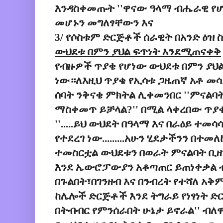
እንዳስቀመጡት ''ዋናው ዓላማ ብሔራዊ የሆነ
መሆኑን መግለፃቸውን እና
3/ የሶስቱም ድርጅቶች ሰራዊት በአንድ ዕዝ 
ውህደቱ በምን ያህል ፍጥነት
እንደሚጠናቀቅ
የብዙዎች ጥያቄ የሆነው ውህደቱ በምን ያህል
ነው።ለእዚህ ጥያቄ የኢሳቱ ጋዜጠኛ አቶ መሳይ
ሰባት ንቅናቄ ምክትል ሊቀመንበር ''ምናልባት
ማስቀመጥ ይቻላል?'' በሚል ላቀረበው ጥያቄ 
''.....ይህ ውህደት በዓላማ እና በራዕይ ተ
የተደረገ ነው.........አሁን ሂደታችንን በተ
ተመስርቷል ውህደቱን በወራት ምናልባት ቢ
እንደ ኤውሮፓውያን አቆጣጠር ይጠነቀቃል ብለ
በጉልበት፣በገንዘብ እና በንብረት የተሻለ አ
ከሌሎች ድርጅቶች እንደ ትግራይ የነፃነት ድ
በትብብር የምንሰራበት ሁኔታ ይኖራል'' ብለ