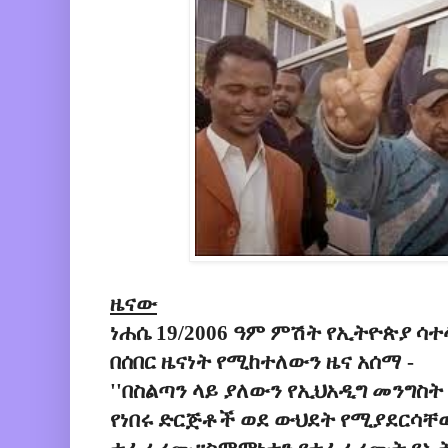
ዜናው
ነሐሴ 19/2006 ዓም ምሽት የኢትዮጵያ ሳ
በሰበር ዜናነት የሚከተለውን ዜና አሰማ -
''በስልጣን ላይ ያለውን የኢህአዲግ መንግስት
የነበሩ ድርጅቶች ወደ ውህደት የሚያደርሳቸ