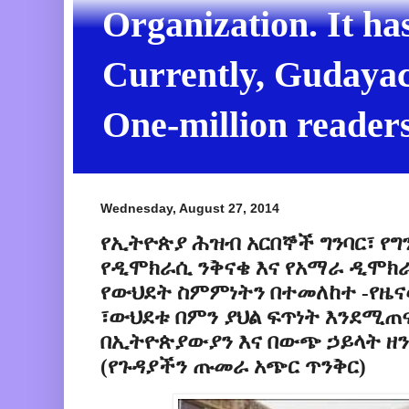
Organization. It ha
Currently, Gudayach
One-million readers
Wednesday, August 27, 2014
የኢትዮጵያ ሕዝብ አርበኞች ግንባር፣ የግንቦ
የዲሞክራሲ ንቅናቄ እና የአማራ ዲሞክ
የውህደት ስምምነትን በተመለከተ -የዜና
፣ውህደቱ በምን ያህል ፍጥነት እንደሚጠና
በኢትዮጵያውያን እና በውጭ ኃይላት ዘ
(የጉዳያችን ጡመራ አጭር ጥንቅር)