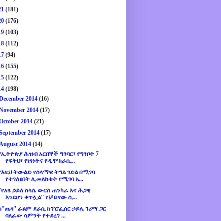
21
(181)
20
(176)
19
(103)
18
(112)
17
(94)
16
(155)
15
(122)
14
(198)
December 2014
(16)
November 2014
(17)
October 2014
(21)
September 2014
(17)
August 2014
(14)
የኢትዮጵያ ሕዝብ አርበኞች ግንባር፣ የግንቦት 7
የፍትህ፣ የነፃነትና የዲሞክራሲ...
የእዚህ ትውልድ የሰላማዊ ትግል ገድል በሚገባ
የተገለፀበት ሊመለከቱት የሚገባ አ...
''የአፄ ኃይለ ስላሴ ውርስ ጠንካራ እና ሕጋዊ
እንደሆነ ቀጥሏል'' የቻይናው ሲ...
ከ''ጤዛ'' ፊልም ደራሲ ከፕሮፌሰር ኃይሌ ገሪማ ጋር
ባለፈው ሳምንት የተደረገ ...