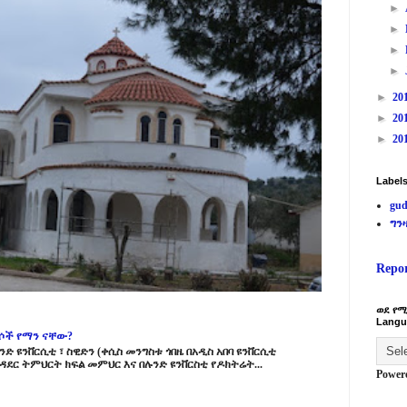
►
►
►
►
►
20
►
20
►
20
Label
gud
ግን
Repo
ወደ የሚ
Langu
ርሶች የማን ናቸው?
ድ ዩንቨርሲቲ ፣ ስዊድን (ቀሲስ መንግስቱ ጎበዜ በአዲስ አበባ ዩንቨርሲቲ
ዳደር ትምህርት ክፍል መምህር እና በሉንድ ዩንቨርስቲ የዶክትሬት...
Power