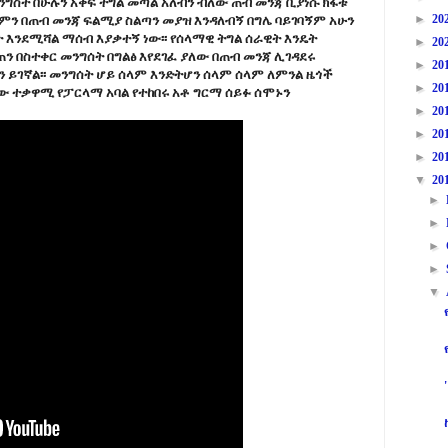
ግስት በሁሉን አቀፍ ትግል መጣል አለብን ብለው ጠብ መንጃ ቢያነሱ ክፋቱ
►
20
 ለምን በጠብ መንጃ ፍልሚያ ስልጣን መያዝ እንዳለብኝ በግሌ ባይገባኝም አሁን
ት እንደሚሻል ማሰብ እያቃተኝ ነው፡፡ የሰላማዊ ትግል ሰራዊት እንዴት
►
20
ን በስተቀር መንግሰት በግልፅ እየደገፈ ያለው በጠብ መንጃ ሊገዳደሩ
►
20
ሳን ይገኛል፡፡ መንግሰት ሆይ ሰላም እንድትሆን ሰላም ሰላም ለምንል ዜጎች
►
20
ኛው ተቃዋሚ የፓርላማ አባል የተከበሩ አቶ ግርማ ሰይፉ ሰሞኑን
►
20
►
20
►
20
▼
20
►
►
►
►
▼