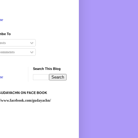
me
ribe To
osts
omments
Search This Blog
me
 GUDAYACHN ON FACE BOOK
://www.facebook.com/gudayachn/