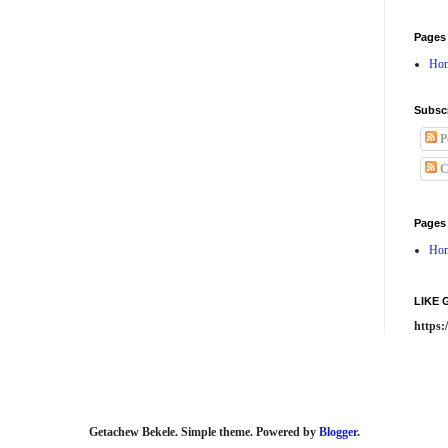
Pages
Ho
Subsc
P
C
Pages
Ho
LIKE
https
Getachew Bekele. Simple theme. Powered by
Blogger
.