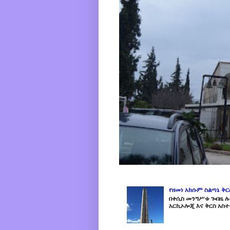
የዘመነ አክሱም ስልጣኔ ቅ
በቀሲስ መንግሥቱ ጐበዜ ሉን
አርኪኦሎጂ እና ቅርስ አስተ