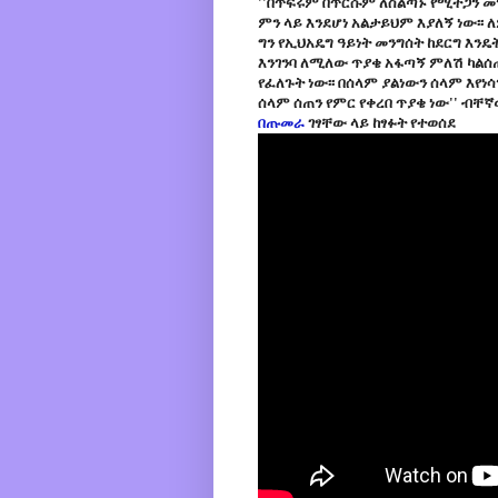
''በጥፍሩም በጥርሱም ለስልጣኑ የሚተጋን መን
ምን ላይ እንደሆነ አልታይህም እያለኝ ነው፡፡
ግን የኢህአዴግ ዓይነት መንግሰት ከደርግ እንዴ
እንገንባ ለሚለው ጥያቄ አፋጣኝ ምለሽ ካልሰጠ
የፈለጉት ነው፡፡ በሰላም ያልነውን ሰላም እየነ
ሰላም ሰጠን የምር የቀረበ ጥያቄ ነው'' ብቸ
በጡመራ
ገፃቸው ላይ ከፃፉት የተወሰደ