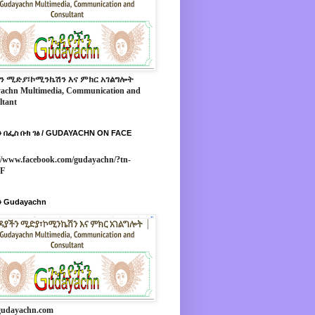
ን ሚድያ፣ኮሚንኬሽን እና ምክር አገልግሎት
achn Multimedia, Communication and
ltant
 በፌስ ቡክ ገፅ / GUDAYACHN ON FACE
//www.facebook.com/gudayachn/?tn-
*F
 Gudayachn
udayachn.com