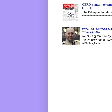
GERD is meant to conne
GERD
The Ethiopian herald
********************
የአሜሪካው አድሚራል ኢት
ሦስት ጉዳዮች።
አድሚራል ጄምስ ስታርቪድስን
ብሉምበርግ የተሰኘው የአሜ
አሜሪካ ኢትዮጵ...