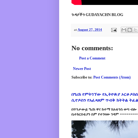
ጉዳያችን GUDAYACHN BLOG
at
August 27, 2014
No comments:
Post a Comment
Newer Post
Subscribe to:
Post Comments (Atom)
በግሪክ የምትገኘው የኢትዮጵያ ኦርቶዶክስ
ሲኖዶስን የአፈጻጸም ጥብቅ ክትትል ትፈ
በጥንታውቷ ግሪክ ዋና ከተማ ከአቴንስ ወጣ ብሎ 
ቤተክርስቲያን ስም የተገዛው ገዳም =========