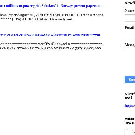
ለጉዳያች
ct millions to power grid. Scholars’ in Norway present papers on
Name
 News Paper August 20 , 2020 BY STAFF REPORTER Addis Ababa
****** (EPA) ADDIS ABABA - Over sixty-mil...
Email
ዮጵያን እንውረር ድንፋታ በተመለከተ ኢትዮጵያውያን ልናውቃቸው የሚገቡ
 =============== ጉዳያችን /Gudayachn ===============
Messa
ሪካ ድረገፅ በፖለቲካ እና ፖሊሲ አምድ ስር የአድሚራል ጄምስ ስታርቪድስን
አስድሳች
ይላኩ!
https
Edito
በቀለ e