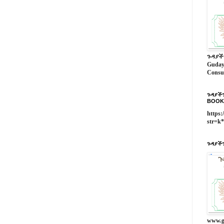
ጉዳያች
Guday
Consu
ጉዳያችን
BOOK
https:
str=k
ጉዳያችን
www.g