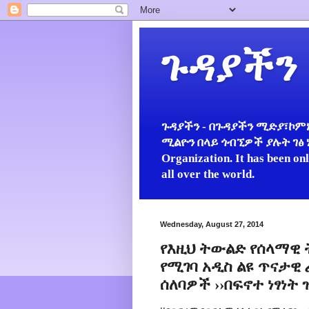
ጉዳያችን
ጉዳያችን - በጉዳያችን ሚድያ፣ኮምኒ
ሚልዮን በላይ ጎብኚዎች ያሉት ገፅ ነው።
Organization. It has been on
all over the world.
Wednesday, August 27, 2014
የእዚህ ትውልድ የሰላማዊ 
የሚገባ አዲስ ልዩ ጥናታዊ 
ሰለባዎች ››በፍኖተ ነፃነት