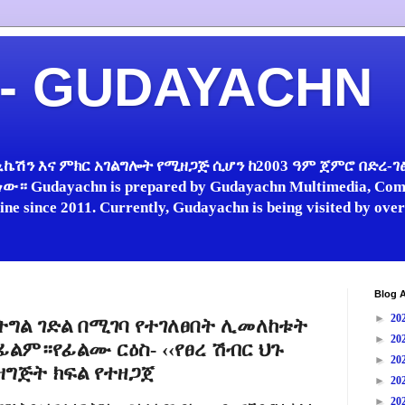
 - GUDAYACHN
ኬሽን እና ምክር አገልግሎት የሚዘጋጅ ሲሆን ከ2003 ዓም ጀምሮ በድረ-ገፅ 
 Gudayachn is prepared by Gudayachn Multimedia, Comm
line since 2011. Currently, Gudayachn is being visited by ov
Blog A
►
20
ትግል ገድል በሚገባ የተገለፀበት ሊመለከቱት
►
20
ፊልም።የፊልሙ ርዕስ- ‹‹የፀረ ሽብር ህጉ
►
20
 ዝግጅት ክፍል የተዘጋጀ
►
20
►
20