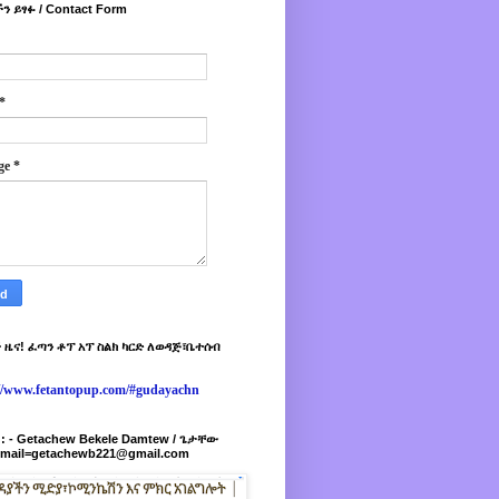
ን ይፃፉ / Contact Form
*
ge
*
 ዜና! ፈጣን ቶፕ አፕ ስልክ ካርድ ለወዳጅ፣ቤተሰብ
://www.fetantopup.com/#gudayachn
r : - Getachew Bekele Damtew / ጌታቸው
-mail=getachewb221@gmail.com