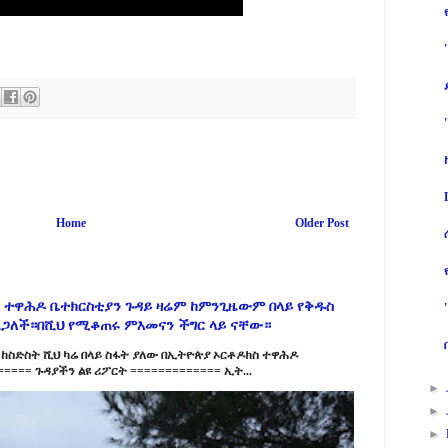
Home
Older Post
 ተዋሕዶ ቤተክርስቲያን ጉዳይ ዛሬም ከምንጊዜውም በላይ የቅዱስ
ልጋለች።በሺህ የሚቆጠሩ ምእመናን ችግር ላይ ናቸው።
ከስድስት ሺህ ካሬ በላይ ስፋት ያለው በኢትዮጵያ ኦርቶዶክስ ተዋሕዶ
==== ጉዳያችን ልዩ ሪፖርት ============= ኢት...
►
►
►