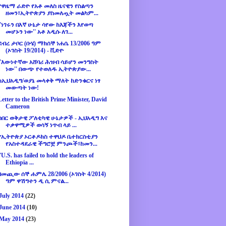
የዋዜማ ራድዮ የአቶ መለስ ዜናዊን የስልጣን
ዘመን፣ኢትዮጵያን ያስመለጧት መልካም...
''ነገሩን በእኛ ሁኔታ ሳየው ከእጃችን እየወጣ
መሆኑን ነው'' አቶ አዲሱ ለገ...
ደብረ ታቦር (ቡሄ) ማክሰኞ ነሐሴ 13/2006 ዓም
(ኦገስት 19/2014) - ቪድዮ
''እውነተኛው አሸባሪ ሕዝብ ሳይሆን መንግስት
ነው'' በውጭ የተወለዱ ኢትዮጵያው...
ከኢህአዲግ/ወያኔ መላቀቅ ማለት ከድንቁርና ነፃ
መውጣት ነው!
Letter to the British Prime Minister, David
Cameron
ሰበር ወቅታዊ ፖለቲካዊ ሁኔታዎች - ኢህአዲግ እና
ተቃዋሚዎች ወሳኝ ነጥብ ላይ ...
የኢትዮጵያ ኦርቶዶክስ ተዋህዶ ቤተክርስቲያን
የአስተዳደራዊ ችግሮቿ ምንጮች፣ከመን...
''U.S. has failed to hold the leaders of
Ethiopia ...
በመጪው ሰኞ ሐምሌ 28/2006 (ኦገስት 4/2014)
ዓም ዋሽግተን ዲ ሲ ምናል...
July 2014
(22)
June 2014
(10)
May 2014
(23)