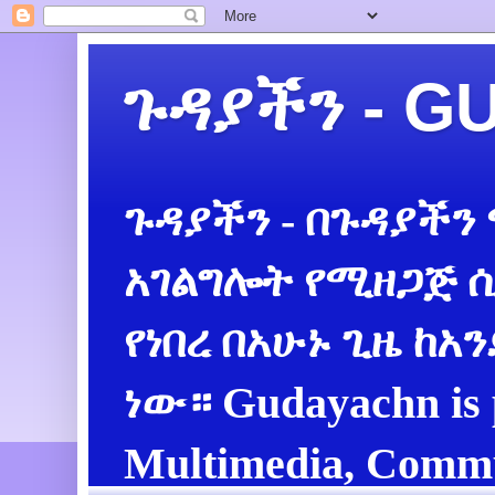
ጉዳያችን - 
ጉዳያችን - በጉዳያችን
አገልግሎት የሚዘጋጅ ሲ
የነበረ በአሁኑ ጊዜ ከአ
ነው። Gudayachn is 
Multimedia, Commu