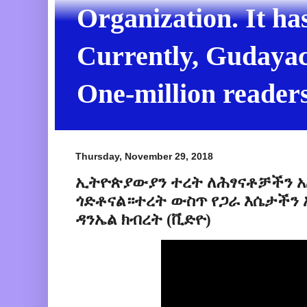
Organization. It ha
Currently, Gudayach
One-million readers
Thursday, November 29, 2018
ኢትዮጵያውያን ተረት ለሕፃናቶቻችን 
ጎድቶናል።ተረት ውስጥ የጋራ እሴታችን 
ዳንኤል ክብረት (ቪድዮ)