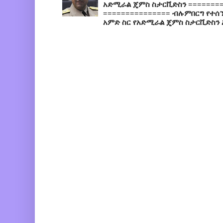
አድሚራል ጄምስ ስታርቪድስን =========
=============== ብሉምበርግ የተሰ
አምድ ስር የአድሚራል ጄምስ ስታርቪድስን 