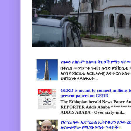
የዘመነ አክሱም ስልጣኔ ቅርሶች የማን ናቸው
በቀሲስ መንግሥቱ ጐበዜ ሉንድ ዩንቨርሲቲ ፣
አበባ ዩንቨርሲቲ አርኪኦሎጂ እና ቅርስ አስ
ዩንቨርስቲ የዶክትሬት...
GERD is meant to connect millions t
present papers on GERD
The Ethiopian herald News Paper A
REPORTER Addis Ababa *********
ADDIS ABABA - Over sixty-mil...
የአሜሪካው አድሚራል ኢትዮጵያን እንውረር
ልናውቃቸው የሚገቡ ሦስት ጉዳዮች።