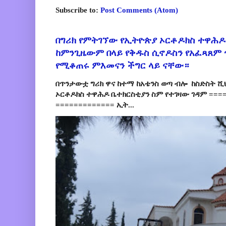
Subscribe to:
Post Comments (Atom)
በግሪክ የምትገኘው የኢትዮጵያ ኦርቶዶክስ ተዋሕዶ
ከምንጊዜውም በላይ የቅዱስ ሲኖዶስን የአፈጻጸም
የሚቆጠሩ ምእመናን ችግር ላይ ናቸው።
በጥንታውቷ ግሪክ ዋና ከተማ ከአቴንስ ወጣ ብሎ ከስድስት ሺ
ኦርቶዶክስ ተዋሕዶ ቤተክርስቲያን ስም የተገዛው ገዳም ====
============= ኢት...