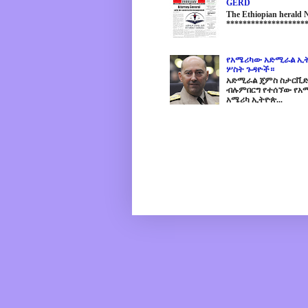
GERD
The Ethiopian herald
********************
የአሜሪካው አድሚራል ኢት
ሦስት ጉዳዮች።
አድሚራል ጄምስ ስታርቪድስን
ብሉምበርግ የተሰኘው የአሜ
አሜሪካ ኢትዮጵ...