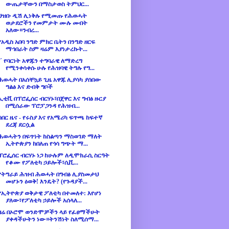
ውጤታቸውን በማስታወስ ትምህር...
ህዝቡ ዲሽ ሊነቅሉ የሚመጡ የሕወሓት
ወታደሮችን የመምታት ሙሉ መብት
አለው።ንብረ...
የአዲስ አበባ ንግድ ምክር ቤትን በንግድ ዘርፍ
ማኅበራት ስም ዛሬም እያነታረኩት...
´´ የባርነት አዋጁን ተግባራዊ ለማድረግ
የሚንቀሳቀሱ ሁሉ የሕዝባዊ ትግሉ የግ...
ሕወሓት በአሰቸኳይ ጊዜ አዋጁ ሊያሳካ ያሰበው
ግልፅ እና ድብቅ ግቦች
ኢቲቪ በፕሮፌሰር ብርሃኑ፣በጀዋር እና ግብፅ ዙርያ
በሚሰራው ፕሮፓጋንዳ የሕዝብ...
ሰበር ዜና - የሩስያ እና የአሜሪካ ፍጥጫ ከፍተኛ
ደረጃ ደርሷል
ሕወሓትን በፍጥነት ከስልጣን ማስወገድ ማለት
ኢትዮጵያን ከበለጠ የጎሳ ግጭት ማ...
ፕሮፌሰር ብርሃኑ ነጋ ከሁሉም ለዲሞክራሲ ስርዓት
የቆሙ የፖለቲካ ኃይሎች፣ሲቪ...
የትግራይ ሕዝብ ሕወሓት በግብፅ ሊያስመታህ
መሆኑን ዕወቅ! እንዴት? (የጉዳያች...
የኢትዮጵያ ወቅታዊ ፖለቲካ በተመለተ: እየሆነ
ያለው፣የፖለቲካ ኃይሎች አሰላለ...
ዛሬ በኦሮሞ ወንድሞቻችን ላይ የፈፀማችሁት
ያቀዳችሁትን ነው።ትንሽነት ስለሚሰማ...