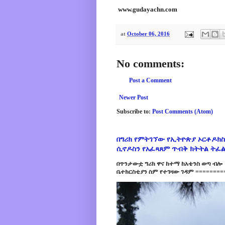
www.gudayachn.com
at
October 06, 2016
No comments:
Post a Comment
Newer Post
Subscribe to:
Post Comments (Atom)
በግሪክ የምትገኘው የኢትዮጵያ ኦርቶዶክስ
ሲኖዶስን የአፈጻጸም ጥብቅ ክትትል ትፈ
በጥንታውቷ ግሪክ ዋና ከተማ ከአቴንስ ወጣ ብሎ 
ቤተክርስቲያን ስም የተገዛው ገዳም =========