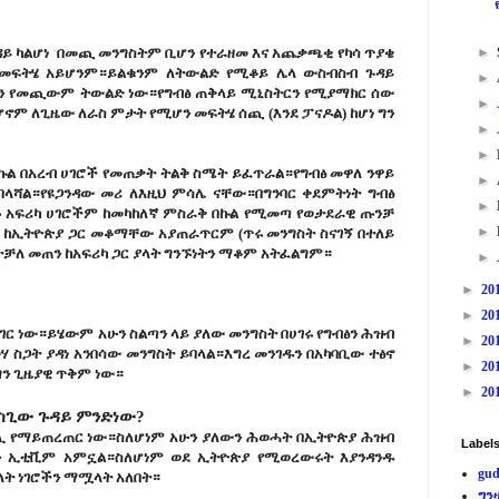
ዳይ ካልሆነ በመጪ መንግስትም ቢሆን የተራዘመ እና አጨቃጫቂ የካሳ ጥያቄ
►
 መፍትሄ አይሆንም።ይልቁንም ለትውልድ የሚቆይ ሌላ ውስብስብ ጉዳይ
►
ሆን የመጪውም ትውልድ ነው።የግብፅ ጠቅላይ ሚኒስትርን የሚያማክር ሰው
►
ም ለጊዜው ለራስ ምታት የሚሆን መፍትሄ ሰጪ (እንደ ፓናዶል) ከሆነ ግን
►
►
በኩል በአረብ ሀገሮች የመጠቃት ትልቅ ስሜት ይፈጥራል።የግብፅ መዋለ ንዋይ
►
በላሻል።የዩጋንዳው መሪ ለእዚህ ምሳሌ ናቸው።በግንባር ቀደምትነት ግብፅ
►
ብዙ አፍሪካ ሀገሮችም ከመካከለኛ ምስራቅ በኩል የሚመጣ የወታደራዊ ጡንቻ
►
ከኢትዮጵያ ጋር መቆማቸው አያጠራጥርም (ጥሩ መንግስት ስናገኝ በተለይ
ተቻለ መጠን ከአፍሪካ ጋር ያላት ግንኙነትን ማቆም አትፈልግም።
►
►
20
►
20
ር ነው።ይሄውም አሁን ስልጣን ላይ ያለው መንግስት በሀገሩ የግብፅን ሕዝብ
►
20
 ስጋት ያዳነ አንበሳው መንግስት ይባላል።እግረ መንገዱን በአካባቢው ተፅኖ
►
20
ግን ጊዜያዊ ጥቅም ነው።
►
20
ስጊው ጉዳይ ምንድነው?
ሏ የማይጠረጠር ነው።ስለሆነም አሁን ያለውን ሕወሓት በኢትዮጵያ ሕዝብ
Label
ን ኢቲቪም አምኗል።ስለሆነም ወደ ኢትዮጵያ የሚወረውሩት እያንዳንዱ
gud
ለት ነገሮችን ማሟላት አለበት።
ግን