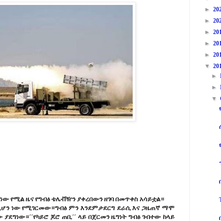
►
20
►
20
►
20
►
20
►
20
▼
20
►
►
▼
ነው የሚል ዜና የግብፅ ቴሌቭዥን ያቀረበውን ዘገባ በመጥቀስ አሳይቷል።
 ቢሆን ነው የሚገርመው።ግብፅ ምን እንደምታደርግ ደራሲ እና ጋዜጠኛ ማሞ
ያደግነው።´´የካይሮ ጆሮ ጠቢ´´ ላይ በጀርመን ዜግነት ግብፅ ገብተው ከላይ