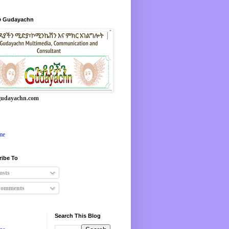
 Gudayachn
udayachn.com
me
ribe To
osts
omments
Search This Blog