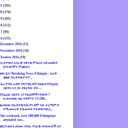
21
(181)
20
(176)
19
(103)
18
(112)
17
(94)
16
(155)
December 2016
(15)
November 2016
(16)
October 2016
(19)
የኢትዮጵያ አገራዊ ንቅናቄ ምስረታ በተመለከተ
(የጉዳያችን ምልከታ)
ሰበር ዜና/ Breaking News Ethiopia - አራት
ቁልፍ የኢትዮጵያ የፖ...
የፈረንሣይ ራድዮ የእንግሊዝኛ ክፍል ከፕሮፌሰር
ብርሃኑ ነጋ ጋር ያደረገው ቃለ ...
ፕሮፌሰር ብርሃኑ ነጋ የአርበኞች፣ግንቦት 7
ሊቀመንበር ዛሬ ጥቅምት 15፣200...
በፈሰሰው የኢትዮጵያውያን ደም ላይ ተረማምዶ
የሚመሠረት የሕወሓት የተቀባባ ካቢኔ...
This weekend, over 100,000 Ethiopians
attended con...
በደርግ ዘመን ይሰሙ የነበሩ ሃገራዊ መዝሙሮች እና