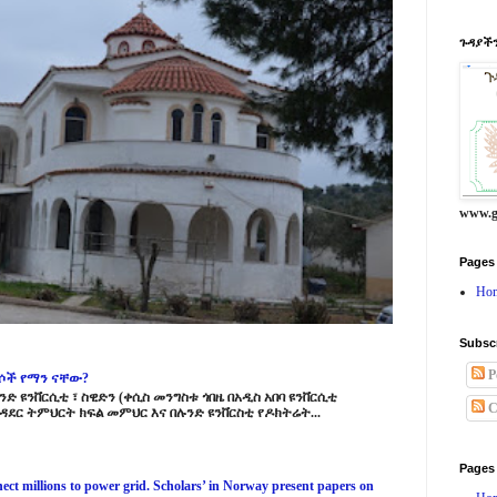
ጉዳያችን
www.g
Pages
Ho
Subsc
P
ርሶች የማን ናቸው?
ድ ዩንቨርሲቲ ፣ ስዊድን (ቀሲስ መንግስቱ ጎበዜ በአዲስ አበባ ዩንቨርሲቲ
C
ዳደር ትምህርት ክፍል መምህር እና በሉንድ ዩንቨርስቲ የዶክትሬት...
Pages
ct millions to power grid. Scholars’ in Norway present papers on