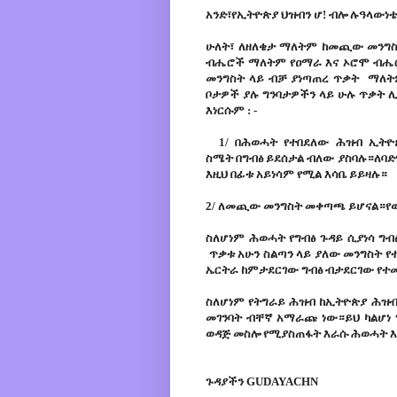
አንድ፣የኢትዮጵያ ህዝብን ሆ! ብሎ ሉዓላውነ
ሁለት፣ ለዘለቄታ ማለትም ከመጪው መንግስት
ብሔሮች ማለትም የዐማራ እና ኦሮሞ ብሔሮ
መንግስት ላይ ብቻ ያነጣጠረ ጥቃት ማለትም
ቦታዎች ያሉ ግንባታዎችን ላይ ሁሉ ጥቃት 
እነርሱም : -
1/ በሕወሓት የተበደለው ሕዝብ ኢትዮ
ስሜት በግብፅ ይደሰታል ብለው ያስባሉ።ለባድ
እዚህ በፊቱ አይነሳም የሚል እሳቤ ይይዛሉ።
2/ ለመጪው መንግስት መቀጣጫ ይሆናል።የው
ስለሆነም ሕወሓት የግብፅ ጉዳይ ሲያነሳ ግ
ጥቃቱ አሁን ስልጣን ላይ ያለው መንግስት የ
ኤርትራ ከምታደርገው ግብፅ ብታደርገው የተመ
ስለሆነም የትግራይ ሕዝብ ከኢትዮጵያ ሕዝብ
መገንባት ብቸኛ አማራጩ ነው።ይህ ካልሆነ 
ወዳጅ መስሎ የሚያስጠፋት እራሱ ሕወሓት እ
ጉዳያችን GUDAYACHN