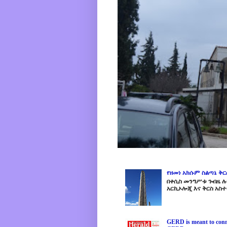
የዘመነ አክሱም ስልጣኔ ቅ
በቀሲስ መንግሥቱ ጐበዜ ሉን
አርኪኦሎጂ እና ቅርስ አስተ
GERD is meant to conne