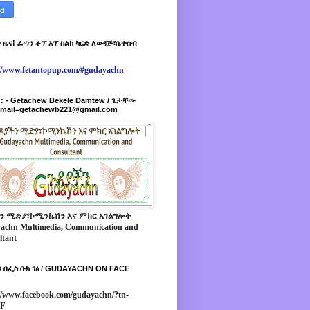
 ዜና! ፈጣን ቶፕ አፕ ስልክ ካርድ ለወዳጅ፣ቤተሰብ
://www.fetantopup.com/#gudayachn
r : - Getachew Bekele Damtew / ጌታቸው
-mail=getachewb221@gmail.com
ን ሚድያ፣ኮሚንኬሽን እና ምክር አገልግሎት
achn Multimedia, Communication and
ltant
 በፌስ ቡክ ገፅ / GUDAYACHN ON FACE
//www.facebook.com/gudayachn/?tn-
*F