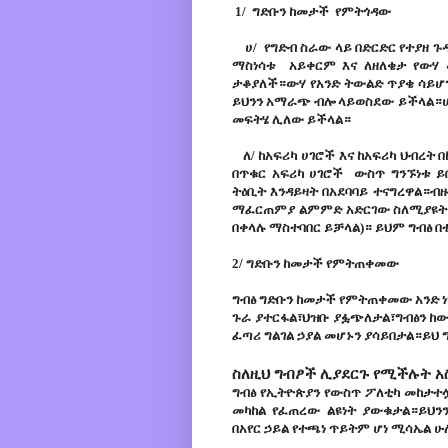
1/
ግድቡን ከመታች የምትጎዳው
ሀ/ የግድብ ስራው ላይ በድርድር የተያዘ ጉ
ማስነሳቱ አይቀርም እና ለዘለቄታ የውሃ
ታቆያለች።ውሃ የአንድ ትውልድ ጥያቄ ሳይ
ይህንን አማራጭ ብሎ ላይወስደው ይችላል።ሆኖ
መፍትሄ ሊለው ይችላል።
ለ/ ከአፍሪካ ሀገሮች እና ከአፍሪካ ህብረት 
በጥቁር አፍሪካ ሀገሮች ውስጥ ግንኙነቱ ይ
ትዕቢት እንዳይዛት በአደባባይ ተናግረዋል።
ማፈርጠምያ ልምምድ አድርገው ስለሚያዩት 
በቀላሉ ማስተባበር ይቻላል)። ይህም ግብፅ በ
2/
ግድቡን ከመታች የምትጠቀመው
ግብፅ ግድቡን ከመታች የምትጠቀመው አንድ ነገ
ጉራ ያተርፋል፣ህዝቡ ያፏጭለታል፣ግብፅን ከውሃ
ፈጣሪ ግልገል ኃያል መሆኑን ያሳይበታል።ይህ 
ስለዚህ ግብፆች ሊያደርጉ የሚችሉት አ
ግብፅ የኢትዮጵያን የውስጥ ፖለቲካ መከታተ
መካከል የፈጠረው ልዩነት ያውቁታል።ይህን
በአየር ኃይል የተጫነ ጥይትም ሆነ ሚሳኤል ሁ