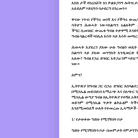
እስከ ታች የበረበሯት እነ ዎልፍጋንግ ሎትዝ 
አይደለም።ይህንን ባታደርግ በገረመን።
ዋናው ነጥብ የችግሩ መነሻ እና የችግሩ ውጤ
ሳትሆን ሕወሓት ነው።ስልጣን አልለቅም
ችግር ሲመነዘር ውጤቱ ግብፅ ተቃዋሚ እንድት
ግብፅ ባልረዳች።በሌለ እሳት ላይ እሳት መጫር
ሕወሓት እያደረገ ያለው ሁሉ ግብፅን ወዴት
ስልጣን ላይ ያለው መንግስት እንዲወርድ ት
አለው? ግብፅ የጋራ ድንበር አትጋራንም።ይህ 
ነው።
ለምን?
ኢትዮጵያ ከግብፅ ጋር በጋራ ድንበር እስካልተ
በሚሳኤል መደብደብ አማራጭ እና በአጭር ጊዜ
ሚሳኤል ውግያ ግብፅ ከኢትዮጵያ የተሻለ አቅም
ወይንም በሚሳኤል ጥቃት ልትፈፅም ትች
እንደሚመስለኝ ሁለት የተመረጡ ኢላማዎች
1/
የታወቀው ግድቡ የሚገኝበት ቦታ
ግድቡ የሚገኝበትን ቦታ በመምታት የምታገኘ