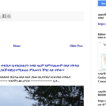
አስድሳች
ይላኩ!
https
Edito
በቀለ e
Home
Older Post
 ተዋሕዶ ቤተክርስቲያን ጉዳይ ዛሬም ከምንጊዜውም በላይ የቅዱስ
ልጋለች።በሺህ የሚቆጠሩ ምእመናን ችግር ላይ ናቸው።
ጉዳያች
ከስድስት ሺህ ካሬ በላይ ስፋት ያለው በኢትዮጵያ ኦርቶዶክስ ተዋሕዶ
Guday
==== ጉዳያችን ልዩ ሪፖርት ============= ኢት...
Consu
ጉዳያችን
BOOK
https:
str=k