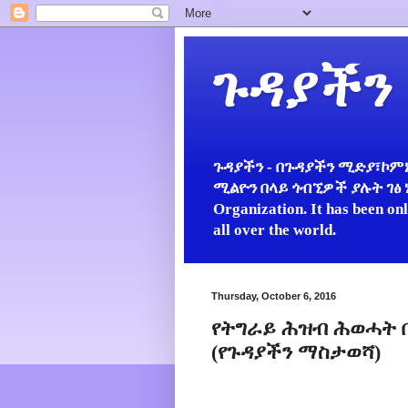
ጉዳያችን
ጉዳያችን - በጉዳያችን ሚድያ፣ኮምኒ
ሚልዮን በላይ ጎብኚዎች ያሉት ገፅ ነው።
Organization. It has been on
all over the world.
Thursday, October 6, 2016
የትግራይ ሕዝብ ሕወሓት በ
(የጉዳያችን ማስታወሻ)