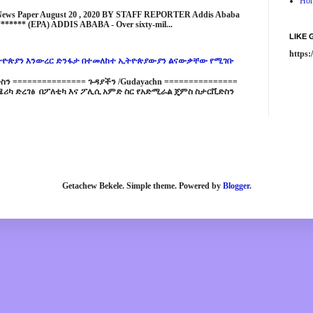
Ho
 News Paper August 20 , 2020 BY STAFF REPORTER Addis Ababa
****** (EPA) ADDIS ABABA - Over sixty-mil...
LIKE
https
ዮጵያን እንውረር ድንፋታ በተመለከተ ኢትዮጵያውያን ልናውቃቸው የሚገቡ
 =============== ጉዳያችን /Gudayachn ===============
ሪካ ድረገፅ በፖለቲካ እና ፖሊሲ አምድ ስር የአድሚራል ጄምስ ስታርቪድስን
Getachew Bekele. Simple theme. Powered by
Blogger
.