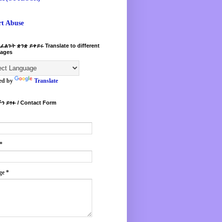
rt Abuse
ፈልጉት ቋንቋ ይቀይሩ Translate to different
ages
ed by
Translate
ን ይፃፉ / Contact Form
*
ge
*