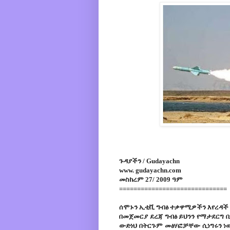
ጉዳያችን / Gudayachn
www. gudayachn.com
መስከረም 27/ 2009 ዓም
==============================
ሰሞኑን ኢቲቪ ግብፅ ተቃዋሚዎችን እየረዳች 
በመጀመርያ ደረጃ ግብፅ ይህንን የማታደርግ
ውድነህ በትርጉም መፅሃፎቻቸው ሲነግሩን ነው 