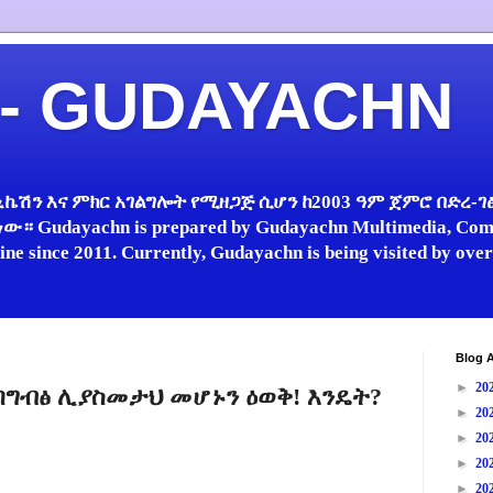
 - GUDAYACHN
ኬሽን እና ምክር አገልግሎት የሚዘጋጅ ሲሆን ከ2003 ዓም ጀምሮ በድረ-ገፅ 
 Gudayachn is prepared by Gudayachn Multimedia, Comm
line since 2011. Currently, Gudayachn is being visited by ov
Blog A
►
20
ግብፅ ሊያስመታህ መሆኑን ዕወቅ! እንዴት?
►
20
►
20
►
20
►
20