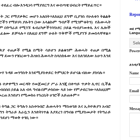
ቴ ተደፈረ ብሎ እንዲነሳ የማያደርግ እና ውስጣዊ ህብረት የማይፈጥር።
Repo
 ጋር የማያቃቅር መሆን አለበት።ለእዚህ ደግሞ ቢያንስ የሁለቱን ትልልቅ
ችን የማይነካ ያሉትን (ነው አላልኩም ግብፆች የሚገምቱትን) የሕውሓት
 በትግራይ የሚገኙ ፋብሪካዎችን፣የአየር ኃይል ጣብያ፣መቀሌ እና ሌሎች
ወደ የሚ
ሊፈፅሙ ይቻላሉ። በእዚህ ደግሞ ሁለት ጥቅሞች የሚያገኙ ይመስላቸዋል።
Langu
ጵያ ተጠቃች የሚል ስሜት ሳይሆን ይልቁንም ሕወሓት ተጠቃ በሚል
Power
ማ ደሙን የገበረውን ሕዝብ ሕወሓት ስላስከፋው እና ስለገደለው አሁን እንደ
ለጉዳያች
ሃ ጉዳይ መንግስት እንደሚያስቀይር ትምህርት ይሆናል ብለው ያስባሉ።
Name
ብፅ ተቃዋሚን መርዳት የመጀመርያ ሥራ እንጂ በቀጣይ ጥቃት ሊኖር ቢችል
ተሰበሰበ ኃይል አለ ብላ ግብፅ በምታስበው ላይ ነው የምታደርገው።ለእዚህም
Email
ረጠ እንደሆነ የሚመክሩ የጎረቤት ሀገሮች አይጠፉም።
 ትግል ጋር ትግሉን አስተባብሮ ሕወሓትን ማስወገድ እና ኢትዮጵያን አብሮ
Messa
ግን ትግራይ እራሷን እንድትነጥል እያደረገ በግብፅ የሚያስመታት የትግራይ
ንደሆነ ማወቅ ተገቢ ነው።