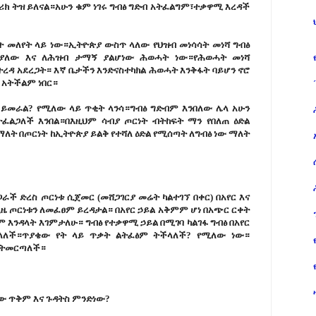
ታሪክ ትዝ ይለናል።አሁን ቁም ነገሩ ግብፅ ግድብ አትፈልግም፣ተቃዋሚ እረዳች
ት መለየት ላይ ነው።ኢትዮጵያ ውስጥ ላለው የህዝብ መነሳሳት መነሻ ግብፅ
 ያለው እና ለሕዝብ ታማኝ ያልሆነው ሕወሓት ነው።የሕወሓት መነሻ
ረዳ አደረጋት። እኛ ቤታችን እንድናስተካክል ሕወሓት እንቅፋት ባይሆን ኖሮ
 አትችልም ነበር።
 ይመራል? የሚለው ላይ ጥቂት ላንሳ።ግብፅ ግድብም እንበለው ሌላ አሁን
ፈልጋለች እንበል።በእዚህም ሳብያ ጦርነት ብትከፍት ማን የበለጠ ዕድል
ማለት በጦርነት ከኢትዮጵያ ይልቅ የተሻለ ዕድል የሚሰጣት ለግብፅ ነው ማለት
ጋራች ድረስ ጦርነቱ ሲጀመር (መሸጋገርያ መሬት ካልተገኘ በቀር) በአየር እና
 ጦርነቱን ለመፈፀም ይረዳታል። በአየር ኃይል አቅምም ሆነ በአጭር ርቀት
 እንዳላት እገምታለሁ። ግብፅ የተቃዋሚ ኃይል በሚገባ ካልገፋ ግብፅ በአየር
ላለች።ጥያቄው የት ላይ ጥቃት ልትፈፅም ትችላለች? የሚለው ነው።
 ትመርጣለች።
ው ጥቅም እና ጉዳትስ ምንድነው?