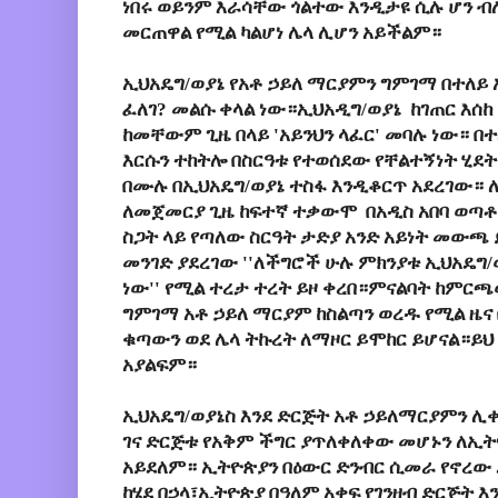
ነበሩ
ወይንም እራሳቸው ጎልተው እንዲታዩ ሲሉ
ሆን ብ
መርጠዋል የሚል ካልሆነ ሌላ ሊሆን አይችልም።
ኢህአዴግ/ወያኔ የአቶ ኃይለ ማርያምን ግምገማ በተለይ 
ፈለገ? መልሱ ቀላል ነው።ኢህአዲግ/ወያኔ ከገጠር እሰከ
ከመቸውም ጊዜ በላይ 'አይንህን ላፈር' መባሉ ነው። በ
እርሱን ተከትሎ በስርዓቱ የተወሰደው የቸልተኝነት ሂደ
በሙሉ በኢህአዴግ/ወያኔ ተስፋ እንዲቆርጥ አደረገው። 
ለመጀመርያ ጊዜ ከፍተኛ ተቃውሞ በአዲስ አበባ ወጣቶ
ስጋት ላይ የጣለው ስርዓት ታድያ አንድ አይነት መው
መንገድ ያደረገው ''ለችግሮች ሁሉ ምክንያቱ ኢህአዴግ/
ነው'' የሚል ተረታ ተረት ይዞ ቀረበ።ምናልባት ከምር
ግምገማ አቶ ኃይለ ማርያም ከስልጣን ወረዱ የሚል ዜና
ቁጣውን ወደ ሌላ ትኩረት ለማዞር ይሞከር ይሆናል።ይህ
አያልፍም።
ኢህአዴግ/ወያኔስ እንደ ድርጅት አቶ ኃይለማርያምን ሊ
ገና ድርጅቱ የአቅም ችግር ያጥለቀለቀው መሆኑን ለኢ
አይደለም። ኢትዮጵያን በዕውር ድንብር ሲመራ የኖረው 
ከሄደ በኃላ፣ኢትዮጵያ በዓለም አቀፍ የገንዘብ ድርጅት እ