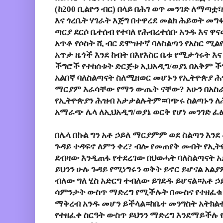
(ከ200 ቢልዮን ብር) በላይ በሕገ ወጥ መንገድ ለማጣቷ
እና ጎረቤት ሃገራት እጅግ በተዋረደ መልክ ሕይወት 
ጣርያ ደርሶ ቤተሰብ የተባለ የሕብረተሰቡ አንዱ እና ዋ
አጥቶ የሶስት ሺ ብር ደሞዝተኛ ባለስልጣን የአስር ሚ
አጥታ ዜጎች እንደ ከብት በእየእስር ቤቱ የሚታጎሩት እ
ችግሮች የተከሰቱት ድርጅቱ ኢህአዲግ/ወያኔ በአቅም ች
አልበኛ ባለስልጣናት ስለሚዘወር መሆኑን የኢትዮጵያ 
ማርያም እራሳቸው የማን ውጤት ናቸው? አሁን በአስራ
የኢትዮጵያን ሕዝብ አታታልሉትም።ባጭሩ ስልጣኑን ለ
አማራጭ ሌላ ለኢህአዲግ/ወያኔ ወርቅ የሆነ መንገድ ፈ
በሌላ በኩል ግን አቶ ኃይለ ማርያምም ወደ ስልጣን እን
ጉዳይ ተዳፍኖ ለምን ቀረ? ብሎ የመጠየቅ መብት የኢ
ደብዛው እንዲጠፋ የተደረገው በህወሓት ባለስልጣናት አ
ይህንን ሁሉ ጉዳይ የሚነግሩን ወቅት ይኖር ይሆናል አ
ብለው ግለ ሂስ አድርግ ተብለው ይገደዱ ይሆናል።አቶ 
ሳምንታት ውስጥ ማድረግ የሚችሉት በሙስና የተዘፈቁ 
ማቅረብ አንዱ መሆን ይችላል።ከቤተ መንግስት አትክልተ
የተዘፈቀ ስርዓት ውስጥ ይህንን ማድረግ እንደማይችሉ