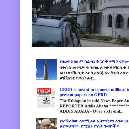
የዘመነ አክሱም ስልጣኔ ቅርሶች የማን ናቸው
በቀሲስ መንግሥቱ ጐበዜ ሉንድ ዩንቨርሲቲ ፣
አበባ ዩንቨርሲቲ አርኪኦሎጂ እና ቅርስ አስ
ዩንቨርስቲ የዶክትሬት...
GERD is meant to connect millions t
present papers on GERD
The Ethiopian herald News Paper A
REPORTER Addis Ababa *********
ADDIS ABABA - Over sixty-mil...
የአሜሪካው አድሚራል ኢትዮጵያን እንውረር
ልናውቃቸው የሚገቡ ሦስት ጉዳዮች።