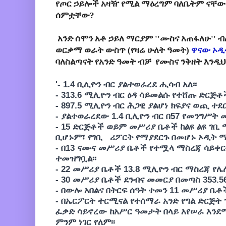
የጦር ኃይሎች አዛዥ የሚል ማዕረግም ባለቤትም ናቸው ለ
ሰምቷቸው?
አንድ ሰሞን አቶ ኃይለ ማርያም ''ሙስና አጠፋለሁ''
ወርቃማ ወራት ውስጥ (የዛሬ ሁለት ዓመት)
ዋናው ኦዲ
ባለስልጣናት የአንድ ዓመት ብቻ የሙስና ንቅዘት እንዲህ
'- 1.4 ቢሊዮን ብር ያልተወራረደ ሒሳብ አለ፡፡
- 313.6 ሚሊዮን ብር ዕዳ ሳይመልሱ የተሸጡ ድርጅቶች
- 897.5 ሚሊዮን ብር ሕጋዊ ያልሆነ ክፍያና ወጪ ተደር
- ያልተወራረደው 1.4 ቢሊዮን ብር በ57 የመንግሥት 
- 15 ድርጅቶች ወይም መሥሪያ ቤቶች ከልዩ ልዩ ገቢ
ቢሆኑም፣ የገቢ ሪፖርት የማያደርጉ በመሆኑ ኦዲት ማ
- በ13 ናሙና መሥሪያ ቤቶች የተሟላ ማስረጃ ሳይቀር
ተመዝግቧል፡፡
- 22 መሥሪያ ቤቶች 13.8 ሚሊዮን ብር ማስረጃ የሌ
- 30 መሥሪያ ቤቶች ደንብና መመርያ በመጣስ 353.5
- በውሎ አበልና በትርፍ ሰዓት ተመን 11 መሥሪያ ቤቶች
- በኤርፖርት ተርሚናል የተሰማራ አንድ የግል ድርጅት
ፈቃድ ሳይኖረው ከአሥር ዓመታት በላይ እየሠራ እንደ
ምንም ነገር የለም፡፡