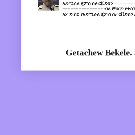
አድሚራል ጄምስ ስታርቪድስን =========
=============== ብሉምበርግ የተሰ
አምድ ስር የአድሚራል ጄምስ ስታርቪድስን 
Getachew Bekele.