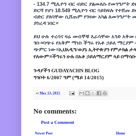
- 134.7 ሚሊዮን ብር ብድር ያልመለሱ የመንግሥት 
ድርሻ የሆነ 18.549 ሚሊዮን ብር ሳይከፍሉ የተሸጡ ድ
ብድር ያለባቸው ሲሸጡም የገዛው አካል ለመንግሥት መከ
ያስረዳ ነበር።
ይህ ሁሉ ተረሳና ዛሬ ሙሰኞቹ እራሳቸው አንድ አቅመ ቢ
ገቡ።ባጭሩ የአቅም ማነስ ችግሩ የአቶ ኃይለ ማርያም
ጭምር ነው።
ኢህአዲግ/ወያኔ ኢትዮጵያን የምታክል ታ
የለውም።ችግሩን ሁሉ በአቶ ኃይለማርያም ላይ በማሳ
ጉዳያችን GUDAYACHN BLOG
ግንቦት 6/2007 ዓም (ሜይ 14/2015)
at
May 13, 2015
No comments:
Post a Comment
Newer Post
Home