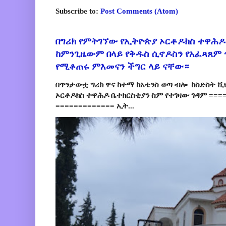
Subscribe to:
Post Comments (Atom)
በግሪክ የምትገኘው የኢትዮጵያ ኦርቶዶክስ ተዋሕዶ
ከምንጊዜውም በላይ የቅዱስ ሲኖዶስን የአፈጻጸም
የሚቆጠሩ ምእመናን ችግር ላይ ናቸው።
በጥንታውቷ ግሪክ ዋና ከተማ ከአቴንስ ወጣ ብሎ ከስድስት ሺ
ኦርቶዶክስ ተዋሕዶ ቤተክርስቲያን ስም የተገዛው ገዳም ====
============= ኢት...