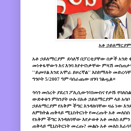
አቶ ኃይለማርያ
አቶ ኃይለማርያም ደሳለኝ በፓርቲያቸው ሰዎች አንድ ቀ
መነቀፋቸውን እና እንባ እየተናነቃቸው ምላሽ መስጠታ
''ይጮሃል እንደ አሞራ ይዞረኛል'' እስከማለት መድረሳ
ግንቦት 5/2007 ዓም ባሰራጨው ዘገባ ገልጧል።
ጎሳን መሰረት ያደረገ ፖሊሲውን፣በሙስና የታሹ የባለስ
ውድቀቱን ምክንያት ሁሉ በአቶ ኃይለማርያም ላይ አሳ
ኃይለማርያም የአቅም ችግር እንዳለባቸው ዛሬ ነው እ
ለምክትል ጠቅላይ ሚኒስትርነት የመረጡት አቶ መለስስ
የአቅም ችግር እንዳለባቸው እየታወቀ አቶ መለስ
ለምን
ጠቅላይ ሚኒስትርነት
መረጡ? መልሱ አቶ መለስ እራ