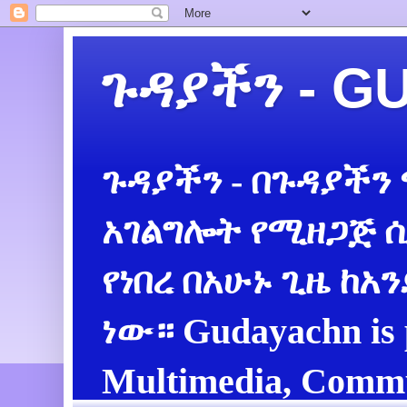
ጉዳያችን - 
ጉዳያችን - በጉዳያችን
አገልግሎት የሚዘጋጅ ሲ
የነበረ በአሁኑ ጊዜ ከአ
ነው። Gudayachn is 
Multimedia, Commu