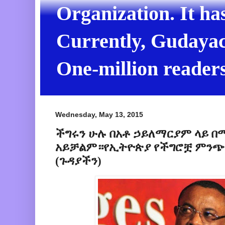
Organization. It ha
Currently, Gudayach
One-million readers
Wednesday, May 13, 2015
ችግሩን ሁሉ በአቶ ኃይለማርያም ላይ በ
አይቻልም።የኢትዮጵያ የችግሮቿ ምንጭ 
(ጉዳያችን)